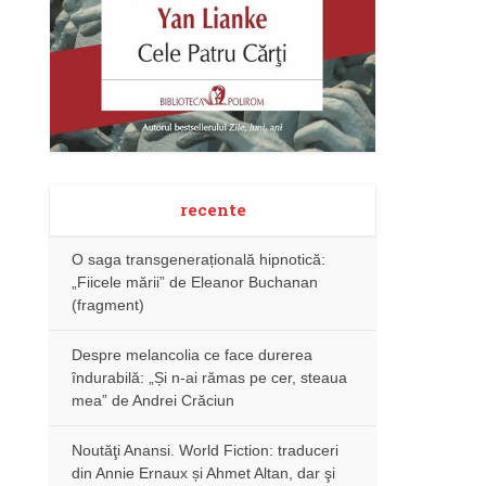
recente
O saga transgenerațională hipnotică:
„Fiicele mării” de Eleanor Buchanan
(fragment)
Despre melancolia ce face durerea
îndurabilă: „Și n-ai rămas pe cer, steaua
mea” de Andrei Crăciun
Noutăţi Anansi. World Fiction: traduceri
din Annie Ernaux și Ahmet Altan, dar şi