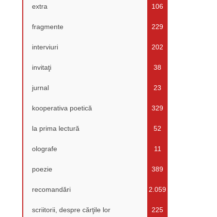
extra
106
fragmente
229
interviuri
202
invitaţi
38
jurnal
23
kooperativa poetică
329
la prima lectură
52
olografe
11
poezie
389
recomandări
2.059
scriitorii, despre cărţile lor
225