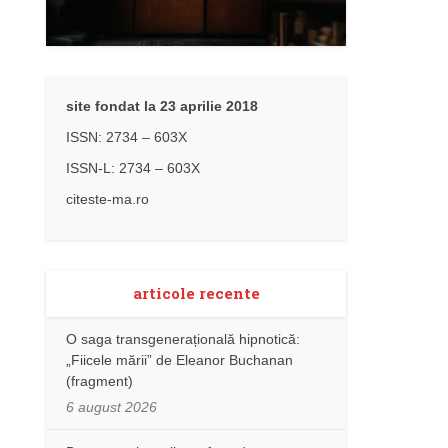
site fondat la 23 aprilie 2018
ISSN: 2734 – 603X
ISSN-L: 2734 – 603X
citeste-ma.ro
articole recente
O saga transgenerațională hipnotică:
„Fiicele mării” de Eleanor Buchanan
(fragment)
6 august 2026