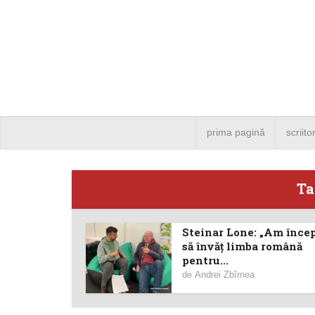
prima pagină
scriito
Ta
Steinar Lone: „Am înce
Angela
să învăț limba română
pentru...
Bucure
de
Andrei Zbîrnea
4