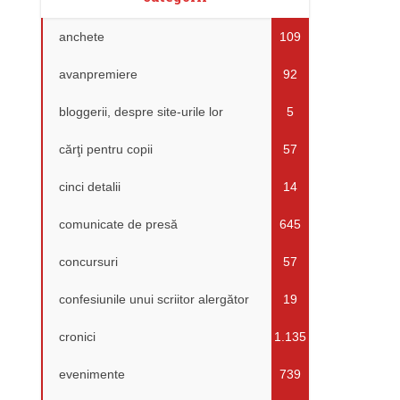
anchete
109
avanpremiere
92
bloggerii, despre site-urile lor
5
cărţi pentru copii
57
cinci detalii
14
comunicate de presă
645
concursuri
57
confesiunile unui scriitor alergător
19
cronici
1.135
evenimente
739