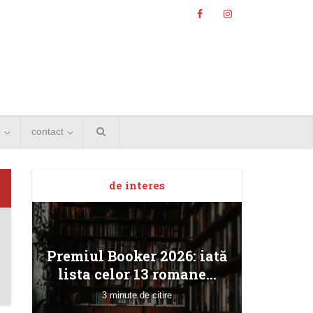
e
contact
de interes
Angela
Premiul Booker 2026: iată
Bucur
lista celor 13 romane...
3 minute de citire