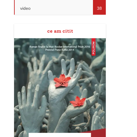
video
38
ce am citit