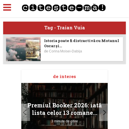
Tag - Traian Vuia
Istoria poate fi distractivă cu Motanul
Oscar și...
de
Corina Moisei-Dabija
de interes
taj
Ang
Premiul Booker 2026: iată
ile
Buc
lista celor 13 romane...
3 minute de citire