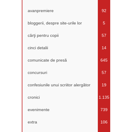
avanpremiere
92
bloggerii, despre site-urile lor
5
cărţi pentru copii
57
cinci detalii
14
comunicate de presă
645
concursuri
57
confesiunile unui scriitor alergător
19
cronici
1.135
evenimente
739
extra
106