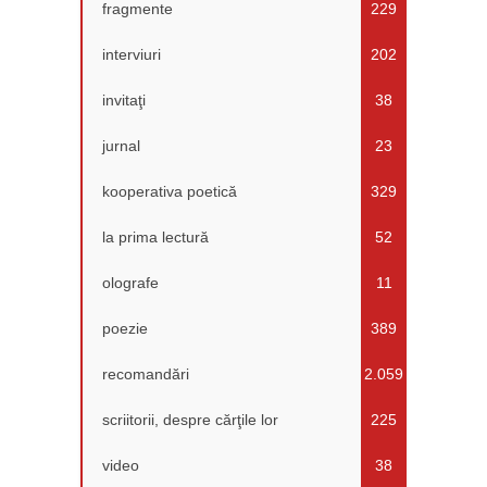
fragmente
229
interviuri
202
invitaţi
38
jurnal
23
kooperativa poetică
329
la prima lectură
52
olografe
11
poezie
389
recomandări
2.059
scriitorii, despre cărţile lor
225
video
38