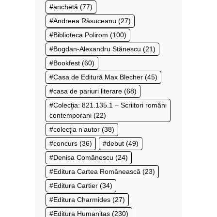
anchetă
(77)
Andreea Răsuceanu
(27)
Biblioteca Polirom
(100)
Bogdan-Alexandru Stănescu
(21)
Bookfest
(60)
Casa de Editură Max Blecher
(45)
casa de pariuri literare
(68)
Colecţia: 821.135.1 – Scriitori români
contemporani
(22)
colecţia n’autor
(38)
concurs
(36)
debut
(49)
Denisa Comănescu
(24)
Editura Cartea Românească
(23)
Editura Cartier
(34)
Editura Charmides
(27)
Editura Humanitas
(230)