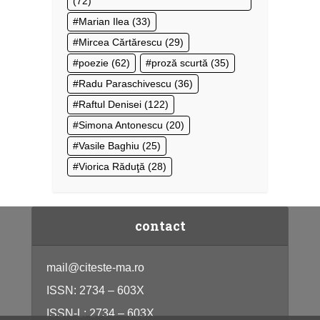
(72)
Marian Ilea
(33)
Mircea Cărtărescu
(29)
poezie
(62)
proză scurtă
(35)
Radu Paraschivescu
(36)
Raftul Denisei
(122)
Simona Antonescu
(20)
Vasile Baghiu
(25)
Viorica Răduţă
(28)
contact
mail@citeste-ma.ro
ISSN: 2734 – 603X
ISSN-L: 2734 – 603X