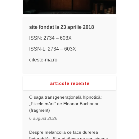
site fondat la 23 aprilie 2018
ISSN: 2734 – 603X
ISSN-L: 2734 – 603X
citeste-ma.ro
articole recente
O saga transgenerațională hipnotică:
„Fiicele mării” de Eleanor Buchanan
(fragment)
6 august 2026
Despre melancolia ce face durerea
îndurabilă: „Și n-ai rămas pe cer, steaua