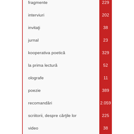
fragmente
229
interviuri
202
invitaţi
38
jurnal
23
kooperativa poetică
329
la prima lectură
52
olografe
11
poezie
389
recomandări
2.059
scriitorii, despre cărţile lor
225
video
38