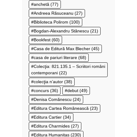
anchetă
(77)
Andreea Răsuceanu
(27)
Biblioteca Polirom
(100)
Bogdan-Alexandru Stănescu
(21)
Bookfest
(60)
Casa de Editură Max Blecher
(45)
casa de pariuri literare
(68)
Colecţia: 821.135.1 – Scriitori români
contemporani
(22)
colecţia n’autor
(38)
concurs
(36)
debut
(49)
Denisa Comănescu
(24)
Editura Cartea Românească
(23)
Editura Cartier
(34)
Editura Charmides
(27)
Editura Humanitas
(230)