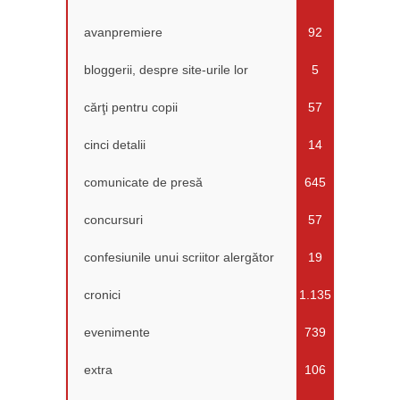
avanpremiere
92
bloggerii, despre site-urile lor
5
cărţi pentru copii
57
cinci detalii
14
comunicate de presă
645
concursuri
57
confesiunile unui scriitor alergător
19
cronici
1.135
evenimente
739
extra
106