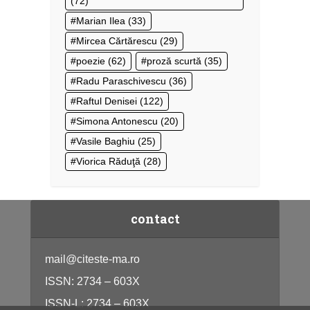
(72)
Marian Ilea
(33)
Mircea Cărtărescu
(29)
poezie
(62)
proză scurtă
(35)
Radu Paraschivescu
(36)
Raftul Denisei
(122)
Simona Antonescu
(20)
Vasile Baghiu
(25)
Viorica Răduţă
(28)
contact
mail@citeste-ma.ro
ISSN: 2734 – 603X
ISSN-L: 2734 – 603X