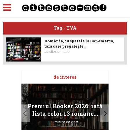
Tag - TVA
România, cu spatele la Danemarca,
ţara care pregătește...
de
citeste-ma.ro
de interes
taj
Ang
Premiul Booker 2026: iată
ile
Buc
lista celor 13 romane...
3 minute de citire