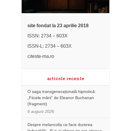
site fondat la 23 aprilie 2018
ISSN: 2734 – 603X
ISSN-L: 2734 – 603X
citeste-ma.ro
articole recente
O saga transgenerațională hipnotică:
„Fiicele mării” de Eleanor Buchanan
(fragment)
6 august 2026
Despre melancolia ce face durerea
îndurabilă: „Și n-ai rămas pe cer, steaua