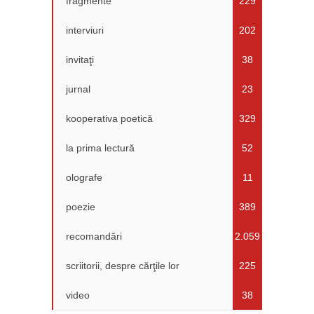
fragmente
229
interviuri
202
invitaţi
38
jurnal
23
kooperativa poetică
329
la prima lectură
52
olografe
11
poezie
389
recomandări
2.059
scriitorii, despre cărţile lor
225
video
38