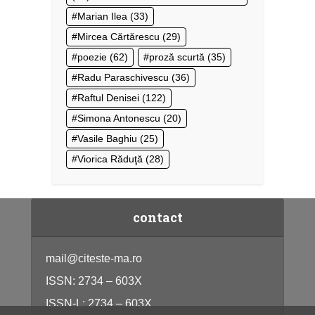
Marian Ilea
(33)
Mircea Cărtărescu
(29)
poezie
(62)
proză scurtă
(35)
Radu Paraschivescu
(36)
Raftul Denisei
(122)
Simona Antonescu
(20)
Vasile Baghiu
(25)
Viorica Răduţă
(28)
contact
mail@citeste-ma.ro
ISSN: 2734 – 603X
ISSN-L: 2734 – 603X