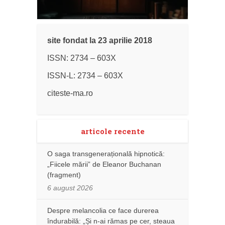
site fondat la 23 aprilie 2018
ISSN: 2734 – 603X
ISSN-L: 2734 – 603X
citeste-ma.ro
articole recente
O saga transgenerațională hipnotică:
„Fiicele mării” de Eleanor Buchanan
(fragment)
6 august 2026
Despre melancolia ce face durerea
îndurabilă: „Și n-ai rămas pe cer, steaua