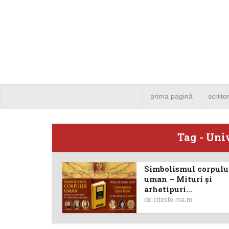
prima pagină
scriito
Tag - Uni
Simbolismul corpulu
Angela
uman – Mituri și
arhetipuri...
Bucure
de
citeste-ma.ro
4