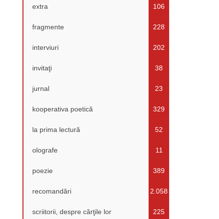
extra
106
fragmente
228
interviuri
202
invitaţi
38
jurnal
23
kooperativa poetică
329
la prima lectură
52
olografe
11
poezie
389
recomandări
2.058
scriitorii, despre cărţile lor
225