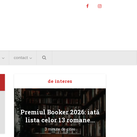
e
contact
de interes
Angela
Premiul Booker 2026: iată
Bucur
lista celor 13 romane...
3 minute de citire