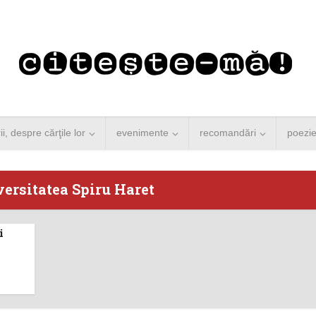
rii, despre cărţile lor
evenimente
recomandări
poezi
versitatea Spiru Haret
i
 Merkel vine la
Concurs de reportaj
ști. Lansare de
literar pentru noile
carte şi...
generații...
 minute de citire
3 minute de citire