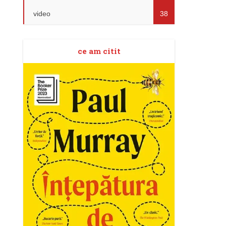
video
38
ce am citit