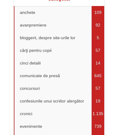
anchete
109
avanpremiere
92
bloggerii, despre site-urile lor
5
cărţi pentru copii
57
cinci detalii
14
comunicate de presă
645
concursuri
57
confesiunile unui scriitor alergător
19
cronici
1.135
evenimente
739