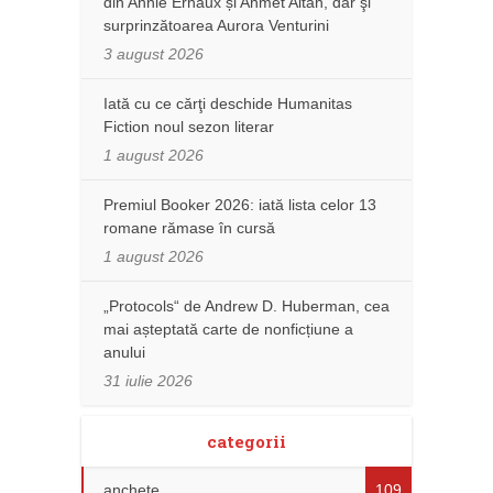
din Annie Ernaux și Ahmet Altan, dar şi
surprinzătoarea Aurora Venturini
3 august 2026
Iată cu ce cărţi deschide Humanitas
Fiction noul sezon literar
1 august 2026
Premiul Booker 2026: iată lista celor 13
romane rămase în cursă
1 august 2026
„Protocols“ de Andrew D. Huberman, cea
mai așteptată carte de nonficțiune a
anului
31 iulie 2026
categorii
anchete
109