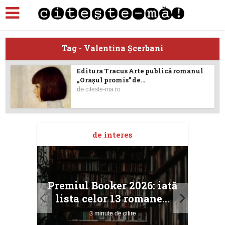
Tag - Valentina Șcerbani
Editura Tracus Arte publică romanul
„Orașul promis” de...
de
citeste-ma.ro
de interes
taj
Ang
Premiul Booker 2026: iată
ile
Buc
lista celor 13 romane...
3 minute de citire