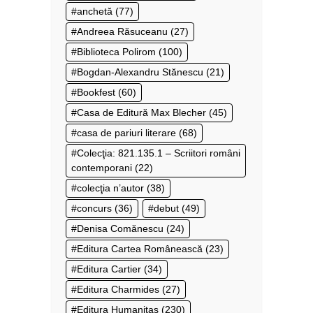
anchetă
(77)
Andreea Răsuceanu
(27)
Biblioteca Polirom
(100)
Bogdan-Alexandru Stănescu
(21)
Bookfest
(60)
Casa de Editură Max Blecher
(45)
casa de pariuri literare
(68)
Colecţia: 821.135.1 – Scriitori români
contemporani
(22)
colecţia n’autor
(38)
concurs
(36)
debut
(49)
Denisa Comănescu
(24)
Editura Cartea Românească
(23)
Editura Cartier
(34)
Editura Charmides
(27)
Editura Humanitas
(230)