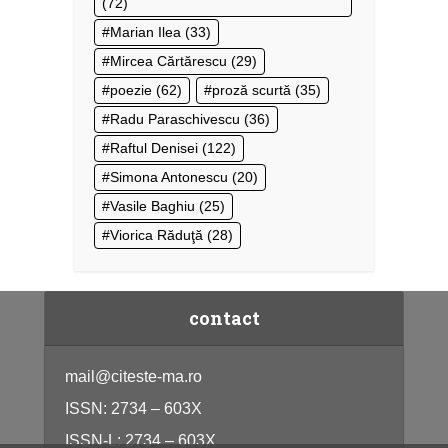
(72)
Marian Ilea
(33)
Mircea Cărtărescu
(29)
poezie
(62)
proză scurtă
(35)
Radu Paraschivescu
(36)
Raftul Denisei
(122)
Simona Antonescu
(20)
Vasile Baghiu
(25)
Viorica Răduţă
(28)
contact
mail@citeste-ma.ro
ISSN: 2734 – 603X
ISSN-L: 2734 – 603X