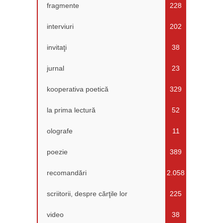
fragmente
228
interviuri
202
invitaţi
38
jurnal
23
kooperativa poetică
329
la prima lectură
52
olografe
11
poezie
389
recomandări
2.058
scriitorii, despre cărţile lor
225
video
38