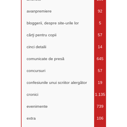
avanpremiere
92
bloggerii, despre site-urile lor
5
cărţi pentru copii
57
cinci detalii
14
comunicate de presă
645
concursuri
57
confesiunile unui scriitor alergător
19
cronici
1.135
evenimente
739
extra
106