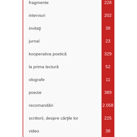
fragmente
228
interviuri
202
invitaţi
38
jurnal
23
kooperativa poetică
329
la prima lectură
52
olografe
11
poezie
389
recomandări
2.058
scriitorii, despre cărţile lor
225
video
38