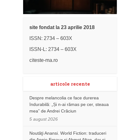
site fondat la 23 aprilie 2018
ISSN: 2734 – 603X
ISSN-L: 2734 – 603X
citeste-ma.ro
articole recente
Despre melancolia ce face durerea
îndurabilă: „Și n-ai rămas pe cer, steaua
mea” de Andrei Crăciun
5 august 2026
Noutăţi Anansi. World Fiction: traduceri
din Annie Ernaux și Ahmet Altan, dar şi