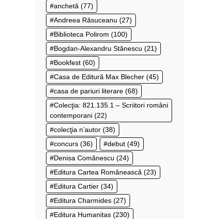
anchetă
(77)
Andreea Răsuceanu
(27)
Biblioteca Polirom
(100)
Bogdan-Alexandru Stănescu
(21)
Bookfest
(60)
Casa de Editură Max Blecher
(45)
casa de pariuri literare
(68)
Colecţia: 821.135.1 – Scriitori români
contemporani
(22)
colecţia n’autor
(38)
concurs
(36)
debut
(49)
Denisa Comănescu
(24)
Editura Cartea Românească
(23)
Editura Cartier
(34)
Editura Charmides
(27)
Editura Humanitas
(230)