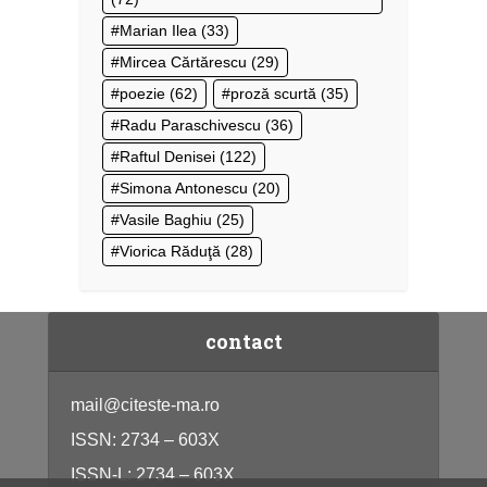
Marian Ilea
(33)
Mircea Cărtărescu
(29)
poezie
(62)
proză scurtă
(35)
Radu Paraschivescu
(36)
Raftul Denisei
(122)
Simona Antonescu
(20)
Vasile Baghiu
(25)
Viorica Răduţă
(28)
contact
mail@citeste-ma.ro
ISSN: 2734 – 603X
ISSN-L: 2734 – 603X