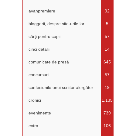
avanpremiere
92
bloggerii, despre site-urile lor
5
cărţi pentru copii
57
cinci detalii
14
comunicate de presă
645
concursuri
57
confesiunile unui scriitor alergător
19
cronici
1.135
evenimente
739
extra
106