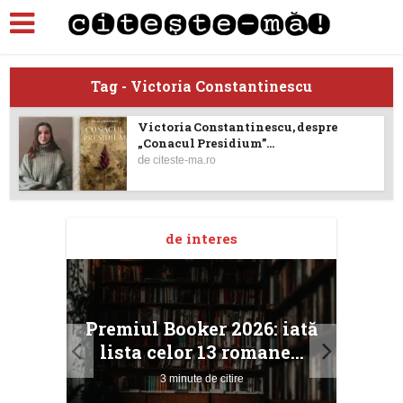
Tag - Victoria Constantinescu
Victoria Constantinescu, despre
„Conacul Presidium”...
de
citeste-ma.ro
de interes
taj
Ang
Premiul Booker 2026: iată
ile
Buc
lista celor 13 romane...
3 minute de citire