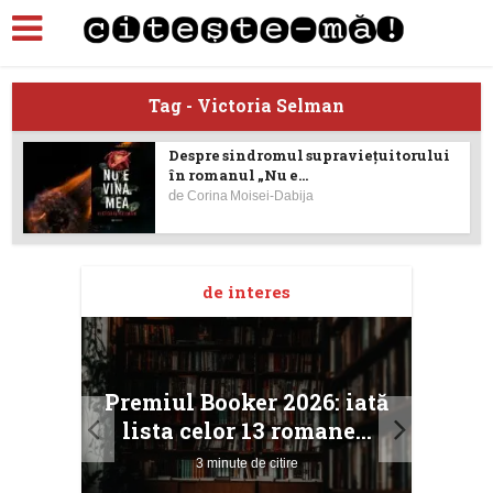
Tag - Victoria Selman
Despre sindromul supraviețuitorului
în romanul „Nu e...
de
Corina Moisei-Dabija
de interes
taj
Ang
Premiul Booker 2026: iată
ile
Buc
lista celor 13 romane...
3 minute de citire