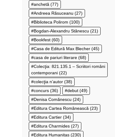
anchetă
(77)
Andreea Răsuceanu
(27)
Biblioteca Polirom
(100)
Bogdan-Alexandru Stănescu
(21)
Bookfest
(60)
Casa de Editură Max Blecher
(45)
casa de pariuri literare
(68)
Colecţia: 821.135.1 – Scriitori români
contemporani
(22)
colecţia n’autor
(38)
concurs
(36)
debut
(49)
Denisa Comănescu
(24)
Editura Cartea Românească
(23)
Editura Cartier
(34)
Editura Charmides
(27)
Editura Humanitas
(230)