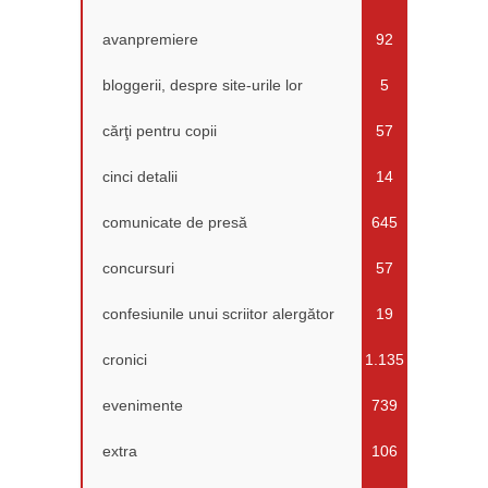
avanpremiere
92
bloggerii, despre site-urile lor
5
cărţi pentru copii
57
cinci detalii
14
comunicate de presă
645
concursuri
57
confesiunile unui scriitor alergător
19
cronici
1.135
evenimente
739
extra
106