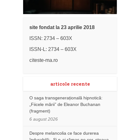
site fondat la 23 aprilie 2018
ISSN: 2734 – 603X
ISSN-L: 2734 – 603X
citeste-ma.ro
articole recente
O saga transgenerațională hipnotică:
„Fiicele mării” de Eleanor Buchanan
(fragment)
6 august 2026
Despre melancolia ce face durerea
îndurabilă: „Și n-ai rămas pe cer, steaua