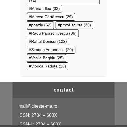
(72)
Marian Ilea
(33)
Mircea Cărtărescu
(29)
poezie
(62)
proză scurtă
(35)
Radu Paraschivescu
(36)
Raftul Denisei
(122)
Simona Antonescu
(20)
Vasile Baghiu
(25)
Viorica Răduţă
(28)
contact
mail@citeste-ma.ro
ISSN: 2734 – 603X
ISSN-L: 2734 – 603X