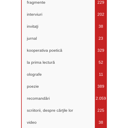
fragmente
229
interviuri
202
invitaţi
38
jurnal
23
kooperativa poetică
329
la prima lectură
52
olografe
11
poezie
389
recomandări
2.059
scriitorii, despre cărţile lor
225
video
38