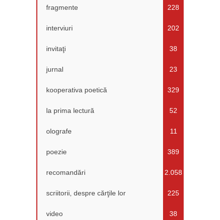
fragmente
228
interviuri
202
invitaţi
38
jurnal
23
kooperativa poetică
329
la prima lectură
52
olografe
11
poezie
389
recomandări
2.058
scriitorii, despre cărţile lor
225
video
38