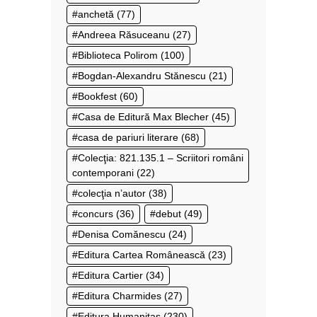
anchetă
(77)
Andreea Răsuceanu
(27)
Biblioteca Polirom
(100)
Bogdan-Alexandru Stănescu
(21)
Bookfest
(60)
Casa de Editură Max Blecher
(45)
casa de pariuri literare
(68)
Colecţia: 821.135.1 – Scriitori români
contemporani
(22)
colecţia n’autor
(38)
concurs
(36)
debut
(49)
Denisa Comănescu
(24)
Editura Cartea Românească
(23)
Editura Cartier
(34)
Editura Charmides
(27)
Editura Humanitas
(230)