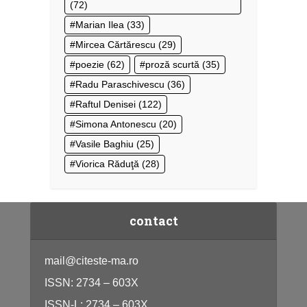
(72)
Marian Ilea
(33)
Mircea Cărtărescu
(29)
poezie
(62)
proză scurtă
(35)
Radu Paraschivescu
(36)
Raftul Denisei
(122)
Simona Antonescu
(20)
Vasile Baghiu
(25)
Viorica Răduţă
(28)
contact
mail@citeste-ma.ro
ISSN: 2734 – 603X
ISSN-L: 2734 – 603X