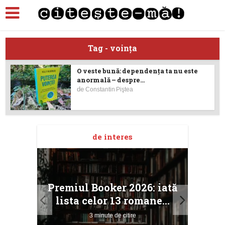
Tag - voinţa
O veste bună: dependenţa ta nu este
anormală – despre...
de
Constantin Piştea
de interes
taj
Ang
Premiul Booker 2026: iată
ile
Buc
lista celor 13 romane...
3 minute de citire