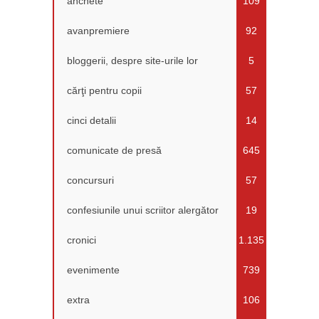
anchete
109
avanpremiere
92
bloggerii, despre site-urile lor
5
cărţi pentru copii
57
cinci detalii
14
comunicate de presă
645
concursuri
57
confesiunile unui scriitor alergător
19
cronici
1.135
evenimente
739
extra
106