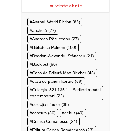
cuvinte cheie
Anansi. World Fiction
(83)
anchetă
(77)
Andreea Răsuceanu
(27)
Biblioteca Polirom
(100)
Bogdan-Alexandru Stănescu
(21)
Bookfest
(60)
Casa de Editură Max Blecher
(45)
casa de pariuri literare
(68)
Colecţia: 821.135.1 – Scriitori români
contemporani
(22)
colecţia n’autor
(38)
concurs
(36)
debut
(49)
Denisa Comănescu
(24)
Editura Cartea Românească
(23)