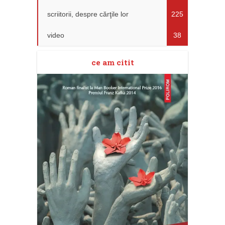
scriitorii, despre cărţile lor
225
video
38
ce am citit