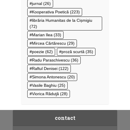
jurnal
(26)
Kooperativa Poetică
(223)
librăria Humanitas de la Cișmigiu
(72)
Marian Ilea
(33)
Mircea Cărtărescu
(29)
poezie
(62)
proză scurtă
(35)
Radu Paraschivescu
(36)
Raftul Denisei
(122)
Simona Antonescu
(20)
Vasile Baghiu
(25)
Viorica Răduţă
(28)
contact