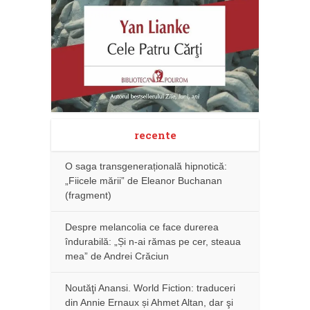
recente
O saga transgenerațională hipnotică:
„Fiicele mării” de Eleanor Buchanan
(fragment)
Despre melancolia ce face durerea
îndurabilă: „Și n-ai rămas pe cer, steaua
mea” de Andrei Crăciun
Noutăţi Anansi. World Fiction: traduceri
din Annie Ernaux și Ahmet Altan, dar şi