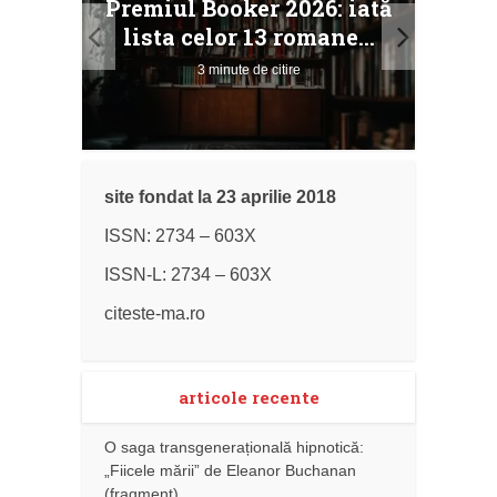
Premiul Booker 2026: iată
ile
Buc
lista celor 13 romane...
3 minute de citire
site fondat la 23 aprilie 2018
ISSN: 2734 – 603X
ISSN-L: 2734 – 603X
citeste-ma.ro
articole recente
O saga transgenerațională hipnotică:
„Fiicele mării” de Eleanor Buchanan
(fragment)