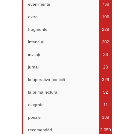
evenimente
739
extra
106
fragmente
229
interviuri
202
invitaţi
38
jurnal
23
kooperativa poetică
329
la prima lectură
52
olografe
11
poezie
389
recomandări
2.059