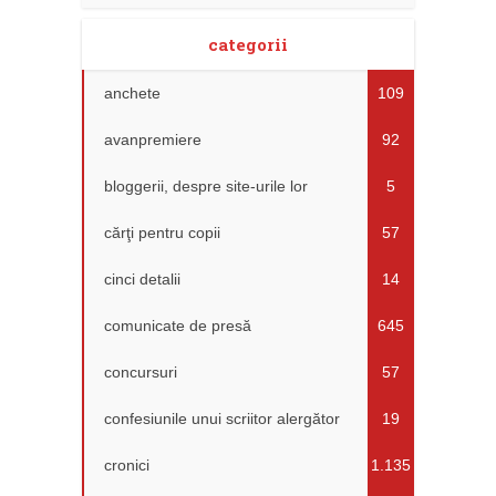
categorii
anchete
109
avanpremiere
92
bloggerii, despre site-urile lor
5
cărţi pentru copii
57
cinci detalii
14
comunicate de presă
645
concursuri
57
confesiunile unui scriitor alergător
19
cronici
1.135