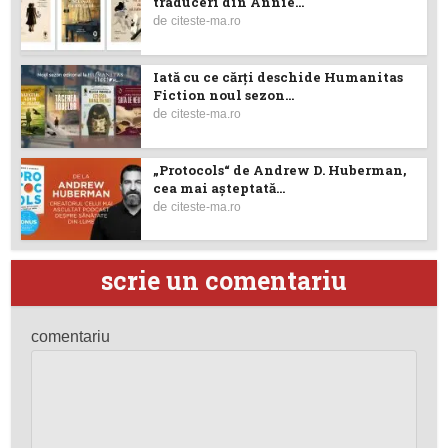
traduceri din Annie...
de
citeste-ma.ro
Iată cu ce cărţi deschide Humanitas
Fiction noul sezon...
de
citeste-ma.ro
„Protocols“ de Andrew D. Huberman,
cea mai așteptată...
de
citeste-ma.ro
scrie un comentariu
comentariu