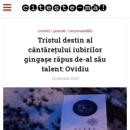
cronici
poezie
recomandări
•
•
Tristul destin al
cântărețului iubirilor
gingașe răpus de-al său
talent: Ovidiu
13 ianuarie 2020