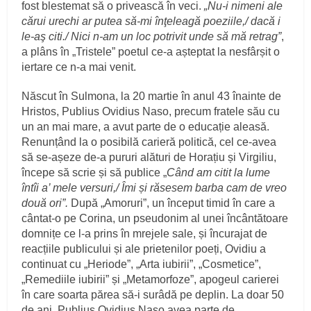
fost blestemat să o privească în veci.
„Nu-i nimeni ale
cărui urechi ar putea să-mi înţeleagă poeziile,/ dacă i
le-aş citi./ Nici n-am un loc potrivit unde să mă retrag”
,
a plâns în „Tristele” poetul ce-a așteptat la nesfârșit o
iertare ce n-a mai venit.
Născut în Sulmona, la 20 martie în anul 43 înainte de
Hristos, Publius Ovidius Naso, precum fratele său cu
un an mai mare, a avut parte de o educație aleasă.
Renunțând la o posibilă carieră politică, cel ce-avea
să se-așeze de-a pururi alături de Horațiu și Virgiliu,
începe să scrie și să publice „
Când am citit la lume
întîi a’ mele versuri,/ Îmi și răsesem barba cam de vreo
două ori”.
După „Amoruri”, un început timid în care a
cântat-o pe Corina, un pseudonim al unei încântătoare
domnițe ce l-a prins în mrejele sale, și încurajat de
reacțiile publicului și ale prietenilor poeți, Ovidiu a
continuat cu „Heriode”, „Arta iubirii”, „Cosmetice”,
„Remediile iubirii” și „Metamorfoze”, apogeul carierei
în care soarta părea să-i surâdă pe deplin. La doar 50
de ani, Publius Ovidius Naso avea parte de