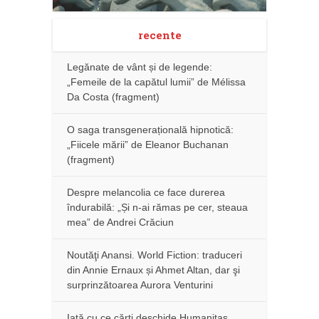
recente
Legănate de vânt și de legende:
„Femeile de la capătul lumii” de Mélissa
Da Costa (fragment)
O saga transgenerațională hipnotică:
„Fiicele mării” de Eleanor Buchanan
(fragment)
Despre melancolia ce face durerea
îndurabilă: „Și n-ai rămas pe cer, steaua
mea” de Andrei Crăciun
Noutăţi Anansi. World Fiction: traduceri
din Annie Ernaux și Ahmet Altan, dar şi
surprinzătoarea Aurora Venturini
Iată cu ce cărţi deschide Humanitas