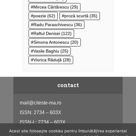
Mircea Cărtărescu
(29)
poezie
(62)
proză scurtă
(35)
Radu Paraschivescu
(36)
Raftul Denisei
(122)
Simona Antonescu
(20)
Vasile Baghiu
(25)
Viorica Răduţă
(28)
contact
mail@citeste-ma.ro
ISSN: 2734 – 603X
ISSN-L: 2734 – 603X
Acest site folosește cookies pentru îmbunătățirea experienței
citeste-ma.ro