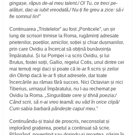
gingașe, răpus de-al meu talent./ O! Tu, ce treci pe-
alături, dac-ai iubit vreodată,/ Nu-ți fie greu a zice: să-i
fie somnul lin!”
Continuarea „Tristelelor” au fost „Ponticele”, un șir
lung de scrisori trimise la Roma, rugăminți adresate
prietenilor, poeților, amicilor, soției și chiar dușmanilor,
prin care Ovidiu a încercat să obțină bunăvoința
împăratului. Și lui Pompei i-a scris Ovidiu, și lui
Brutus, fostei soții, Gallio, regelui Cotis, unul dintre cei
mai temuți regi daci și poate că le-ar fi scris și zeilor
din Olimp dacă le-ar fi știut adresele, dar toate
încercările au rămas fără succes. Nici Octavian și nici
Tiberius, urmașul împăratului, nu l-au rechemat pe
Ovidiu la Roma.
„Singurătate cere și tihnă poezia:/
Când scrii, să n-ai vreo teamă: eu văd în orice clipă/
Cum sabia barbară pândește capul meu.”
Continuându-și traiul de proscris, neconsolat și
implorând grațierea, poetul a continuat să scrie.
Plângând, povestind sau dorindu-și moartea, găsim în