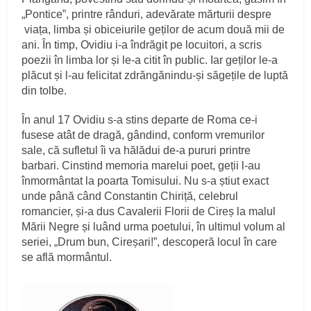
„Pontice”, printre rânduri, adevărate mărturii despre
viața, limba și obiceiurile geților de acum două mii de
ani. În timp, Ovidiu i-a îndrăgit pe locuitori, a scris
poezii în limba lor și le-a citit în public. Iar geților le-a
plăcut și l-au felicitat zdrăngănindu-și săgețile de luptă
din tolbe.
În anul 17 Ovidiu s-a stins departe de Roma ce-i
fusese atât de dragă, gândind, conform vremurilor
sale, că sufletul îi va hălădui de-a pururi printre
barbari. Cinstind memoria marelui poet, geții l-au
înmormântat la poarta Tomisului. Nu s-a știut exact
unde până când Constantin Chiriță, celebrul
romancier, și-a dus Cavalerii Florii de Cireș la malul
Mării Negre și luând urma poetului, în ultimul volum al
seriei, „Drum bun, Cireșari!”, descoperă locul în care
se află mormântul.