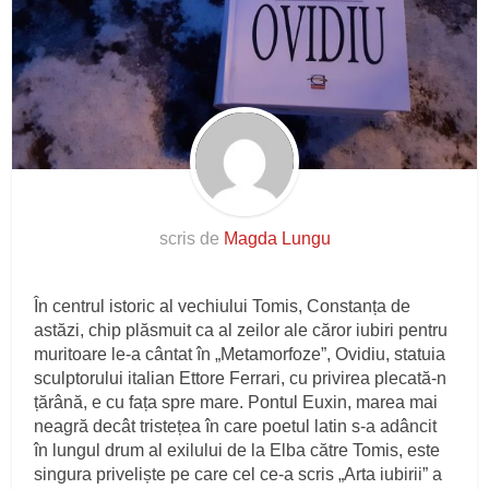
scris de
Magda Lungu
În centrul istoric al vechiului Tomis, Constanța de
astăzi, chip plăsmuit ca al zeilor ale căror iubiri pentru
muritoare le-a cântat în „Metamorfoze”, Ovidiu, statuia
sculptorului italian Ettore Ferrari, cu privirea plecată-n
țărână, e cu fața spre mare. Pontul Euxin, marea mai
neagră decât tristețea în care poetul latin s-a adâncit
în lungul drum al exilului de la Elba către Tomis, este
singura priveliște pe care cel ce-a scris „Arta iubirii” a