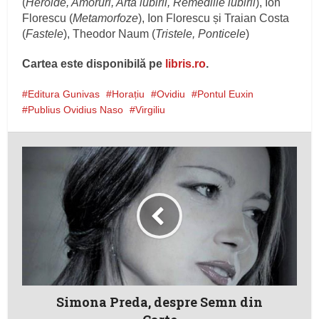
(
Heroide, Amoruri, Arta iubirii, Remediile iubirii
), Ion
Florescu (
Metamorfoze
), Ion Florescu și Traian Costa
(
Fastele
), Theodor Naum (
Tristele, Ponticele
)
Cartea este disponibilă pe
libris.ro
.
Editura Gunivas
Horațiu
Ovidiu
Pontul Euxin
Publius Ovidius Naso
Virgiliu
Simona Preda, despre Semn din