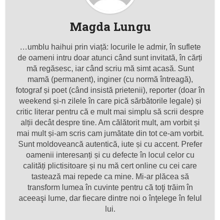
Magda Lungu
…umblu haihui prin viață: locurile le admir, în suflete
de oameni intru doar atunci când sunt invitată, în cărți
mă regăsesc, iar când scriu mă simt acasă. Sunt
mamă (permanent), inginer (cu normă întreagă),
fotograf și poet (când insistă prietenii), reporter (doar în
weekend și-n zilele în care pică sărbătorile legale) și
critic literar pentru că e mult mai simplu să scrii despre
alții decât despre tine. Am călătorit mult, am vorbit și
mai mult și-am scris cam jumătate din tot ce-am vorbit.
Sunt moldoveancă autentică, iute și cu accent. Prefer
oamenii interesanți și cu defecte în locul celor cu
calități plictisitoare și nu mă cert online cu cei care
tastează mai repede ca mine. Mi-ar plăcea să
transform lumea în cuvinte pentru că toţi trăim în
aceeaşi lume, dar fiecare dintre noi o înţelege în felul
lui.