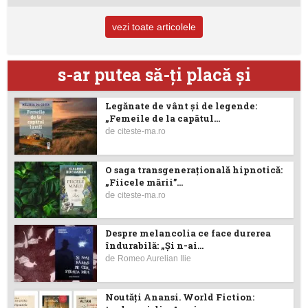
vezi toate articolele
s-ar putea să-ţi placă şi
Legănate de vânt și de legende:
„Femeile de la capătul...
de
citeste-ma.ro
O saga transgenerațională hipnotică:
„Fiicele mării”...
de
citeste-ma.ro
Despre melancolia ce face durerea
îndurabilă: „Și n-ai...
de
Romeo Aurelian Ilie
Noutăţi Anansi. World Fiction: