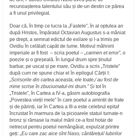
recunoașterea talentului său și de-un destin ce părea
a fi unul privilegiat.
Doar că, în timp ce lucra la „Fastele”, în al optulea an
după Hristos, împăratul Octavian Augustus s-a mâniat
pe drept, a semnat edictul de exilare și l-a trimis pe
Ovidiu în celălalt capăt de lume. Motivul mâhnirii
imperiale ar fi fost – scria poetul –
„carmen et error”
, o
poezie și o greșeală. În lungul drum spre ținutul
barbar, pe uscat și pe mare, Ovidiu a scris „Tristele”
după cum ne spune chiar el în epilogul Cărții I:
„Scrisorile din cartea aceasta, ele toate,/ au fost de
mine scrise în zbuciumatul-mi drum.”
Și tot în
„Tristele”, în Cartea a IV-a, găsim autobiografia
„Povestea vieții mele” în care poetul a amintit de frate
și de părinți, iar în Cartea a III-a este celebrul epitaf
încrustat în marmura de la picioarele statuii turnate-n
bronz și rămase la malul mării ce-a fost hotar de
netrecut pentru poetul nemângâiat, expulzat printre
geți:
„Eu care zac aice sînt Naso, cântărețul/ Iubirilor