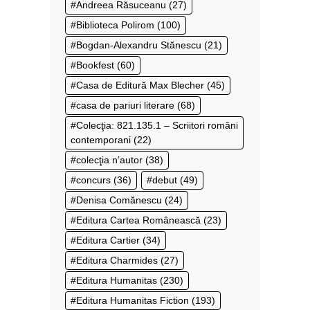
Andreea Răsuceanu
(27)
Biblioteca Polirom
(100)
Bogdan-Alexandru Stănescu
(21)
Bookfest
(60)
Casa de Editură Max Blecher
(45)
casa de pariuri literare
(68)
Colecţia: 821.135.1 – Scriitori români
contemporani
(22)
colecţia n’autor
(38)
concurs
(36)
debut
(49)
Denisa Comănescu
(24)
Editura Cartea Românească
(23)
Editura Cartier
(34)
Editura Charmides
(27)
Editura Humanitas
(230)
Editura Humanitas Fiction
(193)