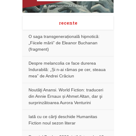
recente
O saga transgenerațională hipnotică:
„Fiicele mării” de Eleanor Buchanan
(fragment)
Despre melancolia ce face durerea
îndurabilă: „Și n-ai rămas pe cer, steaua
mea” de Andrei Crăciun
Noutăţi Anansi. World Fiction: traduceri
din Annie Ernaux și Ahmet Altan, dar şi
surprinzătoarea Aurora Venturini
Iată cu ce cărţi deschide Humanitas
Fiction noul sezon literar