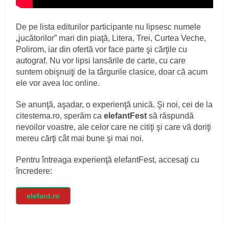
De pe lista editurilor participante nu lipsesc numele
„jucătorilor” mari din piaţă, Litera, Trei, Curtea Veche,
Polirom, iar din ofertă vor face parte şi cărţile cu
autograf. Nu vor lipsi lansările de carte, cu care
suntem obişnuiţi de la târgurile clasice, doar că acum
ele vor avea loc online.
Se anunţă, aşadar, o experienţă unică. Şi noi, cei de la
citestema.ro, sperăm ca
elefantFest
să răspundă
nevoilor voastre, ale celor care ne citiţi şi care vă doriţi
mereu cărţi cât mai bune şi mai noi.
Pentru întreaga experienţă elefantFest, accesaţi cu
încredere:
elefant.ro