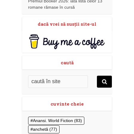
Premiul Booker 2026: iată lista celor 13
romane rămase în cursă
dacă vrei să susţii site-ul
caută
cuvinte cheie
Anansi. World Fiction
(83)
anchetă
(77)