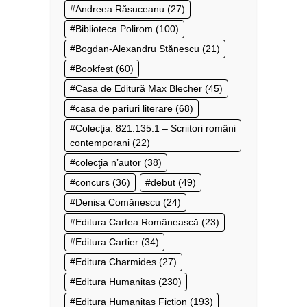
Andreea Răsuceanu
(27)
Biblioteca Polirom
(100)
Bogdan-Alexandru Stănescu
(21)
Bookfest
(60)
Casa de Editură Max Blecher
(45)
casa de pariuri literare
(68)
Colecţia: 821.135.1 – Scriitori români
contemporani
(22)
colecţia n’autor
(38)
concurs
(36)
debut
(49)
Denisa Comănescu
(24)
Editura Cartea Românească
(23)
Editura Cartier
(34)
Editura Charmides
(27)
Editura Humanitas
(230)
Editura Humanitas Fiction
(193)