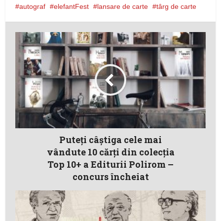
autograf
elefantFest
lansare de carte
târg de carte
Puteţi câştiga cele mai
vândute 10 cărţi din colecţia
Top 10+ a Editurii Polirom –
concurs încheiat