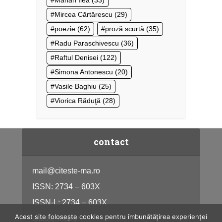
Mircea Cărtărescu
(29)
poezie
(62)
proză scurtă
(35)
Radu Paraschivescu
(36)
Raftul Denisei
(122)
Simona Antonescu
(20)
Vasile Baghiu
(25)
Viorica Răduţă
(28)
contact
mail@citeste-ma.ro
ISSN: 2734 – 603X
ISSN-L: 2734 – 603X
Acest site folosește cookies pentru îmbunătățirea experienței
citeste-ma.ro