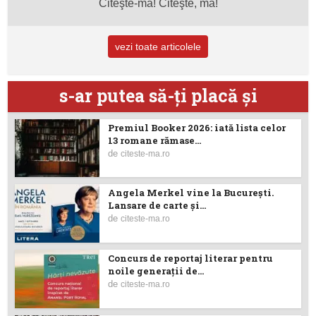
Citeşte-mă! Citeşte, mă!
vezi toate articolele
s-ar putea să-ţi placă şi
Premiul Booker 2026: iată lista celor
13 romane rămase...
de
citeste-ma.ro
Angela Merkel vine la București.
Lansare de carte şi...
de
citeste-ma.ro
Concurs de reportaj literar pentru
noile generații de...
de
citeste-ma.ro