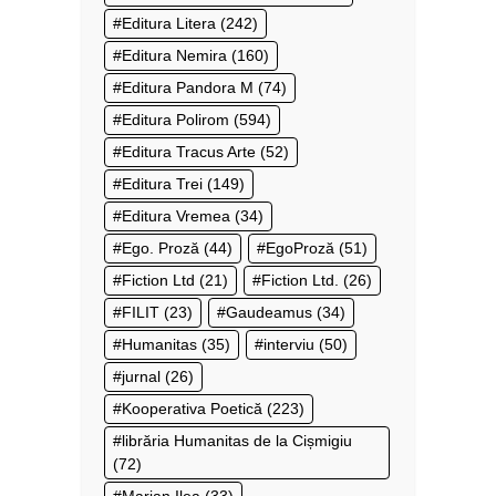
Editura Litera
(242)
Editura Nemira
(160)
Editura Pandora M
(74)
Editura Polirom
(594)
Editura Tracus Arte
(52)
Editura Trei
(149)
Editura Vremea
(34)
Ego. Proză
(44)
EgoProză
(51)
Fiction Ltd
(21)
Fiction Ltd.
(26)
FILIT
(23)
Gaudeamus
(34)
Humanitas
(35)
interviu
(50)
jurnal
(26)
Kooperativa Poetică
(223)
librăria Humanitas de la Cișmigiu
(72)
Marian Ilea
(33)