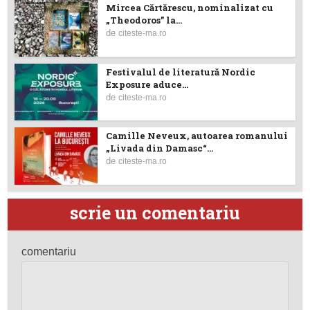
Mircea Cărtărescu, nominalizat cu
„Theodoros” la...
de
citeste-ma.ro
Festivalul de literatură Nordic
Exposure aduce...
de
citeste-ma.ro
Camille Neveux, autoarea romanului
„Livada din Damasc“...
de
citeste-ma.ro
scrie un comentariu
comentariu