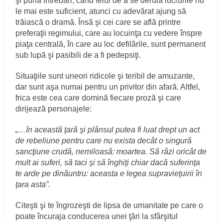
şi pună întrebări, când felul de a se derula lucrurile nu
le mai este suficient, atunci cu adevărat ajung să
trăiască o dramă. Însă şi cei care se află printre
preferaţii regimului, care au locuinţa cu vedere înspre
piaţa centrală, în care au loc defilările, sunt permanent
sub lupă şi pasibili de a fi pedepsiţi.
Situaţiile sunt uneori ridicole şi teribil de amuzante,
dar sunt aşa numai pentru un privitor din afară. Altfel,
frica este cea care domină fiecare proză şi care
dirijează personajele:
„…în această ţară şi plânsul putea fi luat drept un act
de rebeliune pentru care nu exista decât o singură
sancţiune crudă, nemiloasă: moartea. Să râzi oricât de
mult ai suferi, să taci şi să înghiţi chiar dacă suferinţa
te arde pe dinăuntru: aceasta e legea supravieţuirii în
ţara asta”.
Citeşti şi te îngrozeşti de lipsa de umanitate pe care o
poate încuraja conducerea unei ţări la sfârşitul