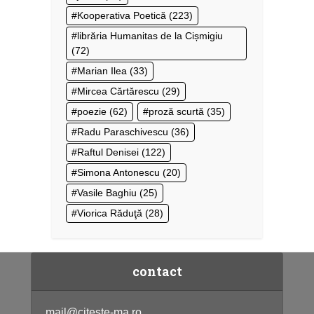
Kooperativa Poetică
(223)
librăria Humanitas de la Cișmigiu
(72)
Marian Ilea
(33)
Mircea Cărtărescu
(29)
poezie
(62)
proză scurtă
(35)
Radu Paraschivescu
(36)
Raftul Denisei
(122)
Simona Antonescu
(20)
Vasile Baghiu
(25)
Viorica Răduţă
(28)
contact
mail@citeste-ma.ro