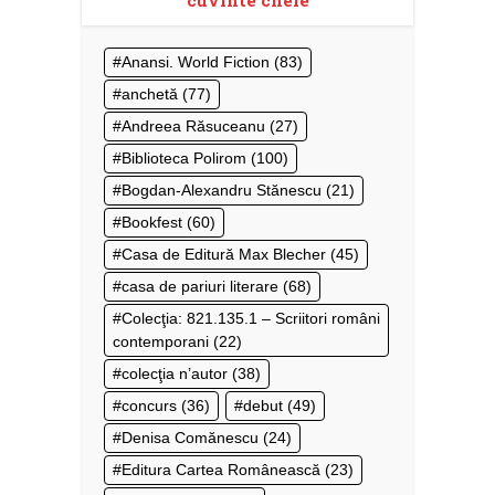
cuvinte cheie
Anansi. World Fiction
(83)
anchetă
(77)
Andreea Răsuceanu
(27)
Biblioteca Polirom
(100)
Bogdan-Alexandru Stănescu
(21)
Bookfest
(60)
Casa de Editură Max Blecher
(45)
casa de pariuri literare
(68)
Colecţia: 821.135.1 – Scriitori români
contemporani
(22)
colecţia n’autor
(38)
concurs
(36)
debut
(49)
Denisa Comănescu
(24)
Editura Cartea Românească
(23)