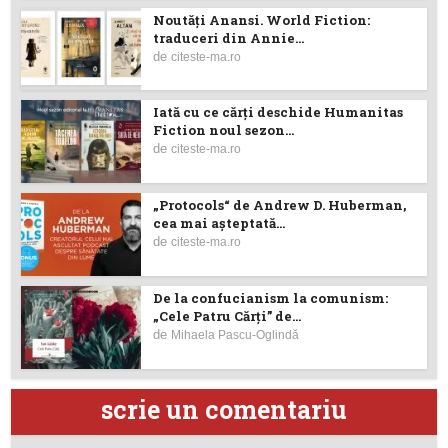
Noutăţi Anansi. World Fiction:
traduceri din Annie...
de
citeste-ma.ro
Iată cu ce cărţi deschide Humanitas
Fiction noul sezon...
de
citeste-ma.ro
„Protocols“ de Andrew D. Huberman,
cea mai așteptată...
de
citeste-ma.ro
De la confucianism la comunism:
„Cele Patru Cărți” de...
de
Mihaela Pascu-Oglindă
scrie un comentariu