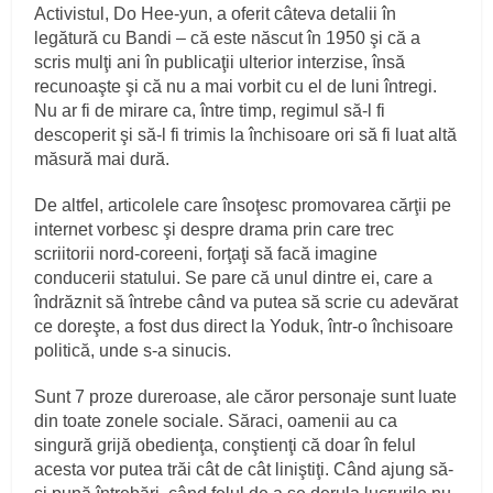
Activistul, Do Hee-yun, a oferit câteva detalii în
legătură cu Bandi – că este născut în 1950 şi că a
scris mulţi ani în publicaţii ulterior interzise, însă
recunoaşte şi că nu a mai vorbit cu el de luni întregi.
Nu ar fi de mirare ca, între timp, regimul să-l fi
descoperit şi să-l fi trimis la închisoare ori să fi luat altă
măsură mai dură.
De altfel, articolele care însoţesc promovarea cărţii pe
internet vorbesc şi despre drama prin care trec
scriitorii nord-coreeni, forţaţi să facă imagine
conducerii statului. Se pare că unul dintre ei, care a
îndrăznit să întrebe când va putea să scrie cu adevărat
ce doreşte, a fost dus direct la Yoduk, într-o închisoare
politică, unde s-a sinucis.
Sunt 7 proze dureroase, ale căror personaje sunt luate
din toate zonele sociale. Săraci, oamenii au ca
singură grijă obedienţa, conştienţi că doar în felul
acesta vor putea trăi cât de cât liniştiţi. Când ajung să-