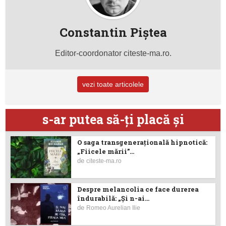
Constantin Piştea
Editor-coordonator citeste-ma.ro.
vezi toate articolele
s-ar putea să-ţi placă şi
O saga transgenerațională hipnotică:
„Fiicele mării”...
de
citeste-ma.ro
Despre melancolia ce face durerea
îndurabilă: „Și n-ai...
de
Romeo Aurelian Ilie