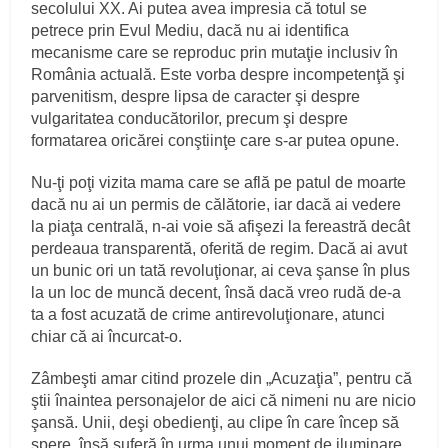
secolului XX. Ai putea avea impresia că totul se
petrece prin Evul Mediu, dacă nu ai identifica
mecanisme care se reproduc prin mutaţie inclusiv în
România actuală. Este vorba despre incompetenţă şi
parvenitism, despre lipsa de caracter şi despre
vulgaritatea conducătorilor, precum şi despre
formatarea oricărei conştiinţe care s-ar putea opune.
Nu-ţi poţi vizita mama care se află pe patul de moarte
dacă nu ai un permis de călătorie, iar dacă ai vedere
la piaţa centrală, n-ai voie să afişezi la fereastră decât
perdeaua transparentă, oferită de regim. Dacă ai avut
un bunic ori un tată revoluţionar, ai ceva şanse în plus
la un loc de muncă decent, însă dacă vreo rudă de-a
ta a fost acuzată de crime antirevoluţionare, atunci
chiar că ai încurcat-o.
Zâmbeşti amar citind prozele din „Acuzaţia”, pentru că
ştii înaintea personajelor de aici că nimeni nu are nicio
şansă. Unii, deşi obedienţi, au clipe în care încep să
spere, însă suferă în urma unui moment de iluminare