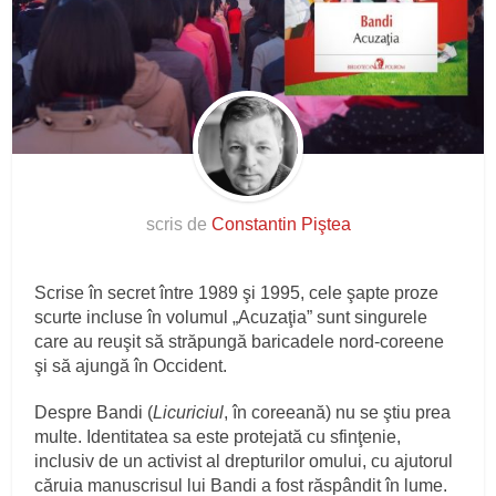
scris de
Constantin Piştea
Scrise în secret între 1989 şi 1995, cele şapte proze
scurte incluse în volumul „Acuzaţia” sunt singurele
care au reuşit să străpungă baricadele nord-coreene
şi să ajungă în Occident.
Despre Bandi (
Licuriciul
, în coreeană) nu se ştiu prea
multe. Identitatea sa este protejată cu sfinţenie,
inclusiv de un activist al drepturilor omului, cu ajutorul
căruia manuscrisul lui Bandi a fost răspândit în lume.