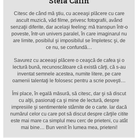
Stela Călin
Citesc de când mă ştiu, cu aceeaşi plăcere cu care
ascult muzică, văd filme, privesc fotografii, având
senzaţii diferite, dar acelaşi feeling: mă transpun într-o
poveste, într-un univers paralel, în care imaginarul nu
are limite, posibilul şi imposibilul se împletesc şi, de
ce nu, se confundă…
Savurez cu aceeaşi plăcere o ceaşcă de cafea şi o
lectură bună, recunoscătoare că există cărţi, că s-au
inventat semnele acestea, numite litere, pe care
oamenii talentaţi le folosesc pentru a scrie poveşti…
Îmi place, în egală măsură, să citesc, dar şi să discut
cu alţii, pasionaţi ca şi mine de lectură, despre
impresiile şi sentimentele stârnite de o carte. Iar dacă
numărul celor cu care pot să discut despre cărţile citite
este mai mare ca simplul meu cerc de prieteni, cu atât
mai bine… Bun venit în lumea mea, prieteni!