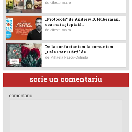
de
citeste-ma.ro
„Protocols“ de Andrew D. Huberman,
cea mai așteptată...
de
citeste-ma.ro
De la confucianism la comunism:
„Cele Patru Cărți” de...
de
Mihaela Pascu-Oglindă
scrie un comentariu
comentariu