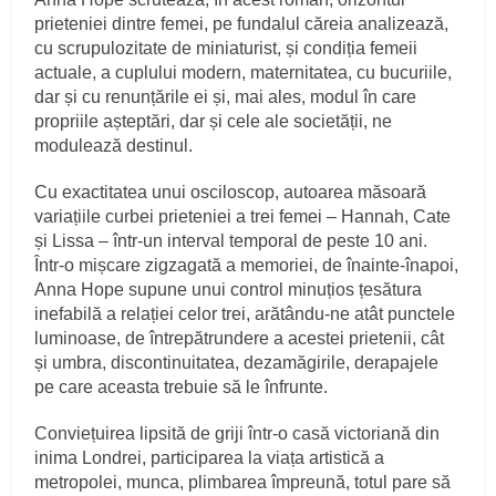
prieteniei dintre femei, pe fundalul căreia analizează,
cu scrupulozitate de miniaturist, și condiția femeii
actuale, a cuplului modern, maternitatea, cu bucuriile,
dar și cu renunțările ei și, mai ales, modul în care
propriile așteptări, dar și cele ale societății, ne
modulează destinul.
Cu exactitatea unui osciloscop, autoarea măsoară
variațiile curbei prieteniei a trei femei – Hannah, Cate
și Lissa – într-un interval temporal de peste 10 ani.
Într-o mișcare zigzagată a memoriei, de înainte-înapoi,
Anna Hope supune unui control minuțios țesătura
inefabilă a relației celor trei, arătându-ne atât punctele
luminoase, de întrepătrundere a acestei prietenii, cât
și umbra, discontinuitatea, dezamăgirile, derapajele
pe care aceasta trebuie să le înfrunte.
Conviețuirea lipsită de griji într-o casă victoriană din
inima Londrei, participarea la viața artistică a
metropolei, munca, plimbarea împreună, totul pare să