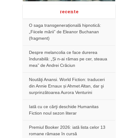
recente
O saga transgenerațională hipnotică:
„Fiicele mării” de Eleanor Buchanan
(fragment)
Despre melancolia ce face durerea
îndurabilă: „Și n-ai rămas pe cer, steaua
mea” de Andrei Crăciun
Noutăţi Anansi. World Fiction: traduceri
din Annie Ernaux și Ahmet Altan, dar şi
surprinzătoarea Aurora Venturini
Iată cu ce cărţi deschide Humanitas
Fiction noul sezon literar
Premiul Booker 2026: iată lista celor 13
romane rămase în cursă