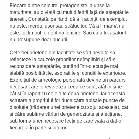
Fiecare dintre cele trei protagoniste, ajunse la
maturitate, au o viață cu mult diferită față de așteptările
tinereții. Constată, pe rând, că a fi actriță, de exemplu,
nu este, mereu, ușor sau strălucitor. Că a fi mamă nu
este, tot timpul, o deplină fericire. Sau că a fi căsătorit
nu presupune doar bucurii.
Cele trei prietene din facultate se văd nevoite să
reflecteze la cauzele propriilor neîmpliniri și să-și
reconsidere așteptările, punând într-o ecuație mai
stabilă posibilitățile, aspirațiile și condițiile exterioare.
Exercițiul de arheologie personală devine un parcurs
necesar care le revelează ceea ce sunt, atât în sine
cât și în raport cu celelalte două prietene. Iar această
scrutare a propriului for duce către abisale puncte de
disoluție (trădarea unei prietene cu soțul acesteia), cât
și către sublime vârfuri de generozitate și afecțiune,
sub forma unei necesare lecții pe care viața a dat-o
fiecăreia în parte și tuturor.