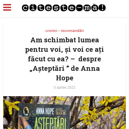
cronici
recomandări
•
Am schimbat lumea
pentru voi, și voi ce ați
făcut cu ea? – despre
„Așteptări ” de Anna
Hope
5 aprilie 2022