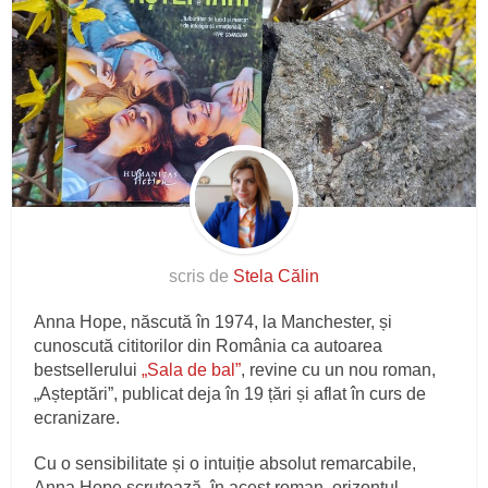
scris de
Stela Călin
Anna Hope, născută în 1974, la Manchester, și
cunoscută cititorilor din România ca autoarea
bestsellerului
„Sala de bal”
, revine cu un nou roman,
„Așteptări”, publicat deja în 19 țări și aflat în curs de
ecranizare.
Cu o sensibilitate și o intuiție absolut remarcabile,
Anna Hope scrutează, în acest roman, orizontul