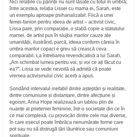
Nici relațiile cu părinții nu sunt lăsate cu totul în umbră;
între acestea, relația Lissei cu mama ei, Sarah, este
un exemplu aproape psihanalizabil. Fiică a unei
femei-fanion pentru ideea de artist – activist civic,
Lissa pare, prin comparație, o slabă copie a statutului
mamei, de artist pus în slujba marilor cauze ale
umanității, ilustrând, parcă, ideea conform căreia în
umbra marilor copaci e greu să crească ceva
comparabil. La întrebarea revendicativă a lui Sarah,
„Am schimbat lumea pentru voi, și voi ce ați făcut cu
ea?”, Lissa se vede nevoită să admită că poate
vremea activismului civic acerb a apus.
Sondând intervalul inefabil dintre așteptări și realitate,
dintre comuniune și distanțare, dintre afecțiune și
egoism, Anna Hope realizează un tablou plin de
nuanțe al prieteniei feminine, într-o societate din ce în
ce mai complexă, cu provocări dintre cele mai diverse,
în care eșecul poate îmbrăca nenumărate forme care
pot sau nu să distrugă țări lăuntrice sau comuniuni
spirituale.