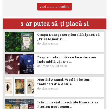
vezi toate articolele
s-ar putea să-ţi placă şi
O saga transgenerațională hipnotică:
„Fiicele mării”...
de
citeste-ma.ro
Despre melancolia ce face durerea
îndurabilă: „Și n-ai...
de
Romeo Aurelian Ilie
Noutăţi Anansi. World Fiction:
traduceri din Annie...
de
citeste-ma.ro
Iată cu ce cărţi deschide Humanitas
Fiction noul sezon...