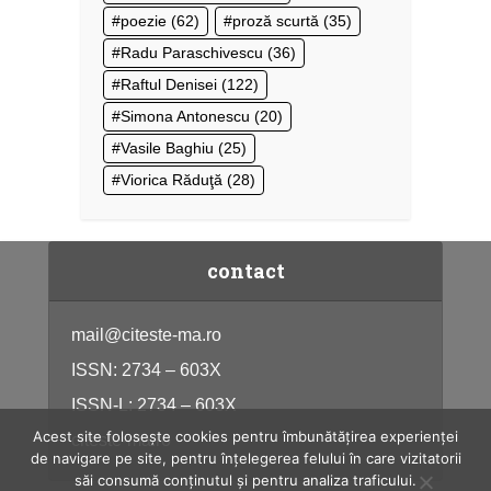
poezie
(62)
proză scurtă
(35)
Radu Paraschivescu
(36)
Raftul Denisei
(122)
Simona Antonescu
(20)
Vasile Baghiu
(25)
Viorica Răduţă
(28)
contact
mail@citeste-ma.ro
ISSN: 2734 – 603X
ISSN-L: 2734 – 603X
Acest site folosește cookies pentru îmbunătățirea experienței
citeste-ma.ro
de navigare pe site, pentru înțelegerea felului în care vizitatorii
săi consumă conținutul și pentru analiza traficului.