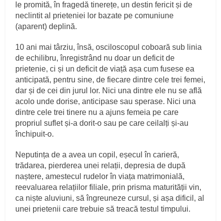
le promită, în fragedă tinerețe, un destin fericit și de
neclintit al prieteniei lor bazate pe comuniune
(aparent) deplină.
10 ani mai târziu, însă, osciloscopul coboară sub linia
de echilibru, înregistrând nu doar un deficit de
prietenie, ci și un deficit de viață așa cum fusese ea
anticipată, pentru sine, de fiecare dintre cele trei femei,
dar și de cei din jurul lor. Nici una dintre ele nu se află
acolo unde dorise, anticipase sau sperase. Nici una
dintre cele trei tinere nu a ajuns femeia pe care
propriul suflet și-a dorit-o sau pe care ceilalți și-au
închipuit-o.
Neputința de a avea un copil, eșecul în carieră,
trădarea, pierderea unei relații, depresia de după
naștere, amestecul rudelor în viața matrimonială,
reevaluarea relațiilor filiale, prin prisma maturității vin,
ca niște aluviuni, să îngreuneze cursul, și așa dificil, al
unei prietenii care trebuie să treacă testul timpului.