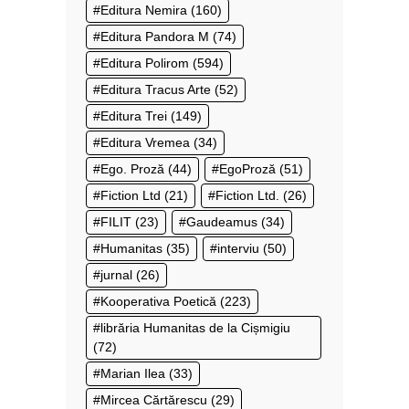
Editura Nemira
(160)
Editura Pandora M
(74)
Editura Polirom
(594)
Editura Tracus Arte
(52)
Editura Trei
(149)
Editura Vremea
(34)
Ego. Proză
(44)
EgoProză
(51)
Fiction Ltd
(21)
Fiction Ltd.
(26)
FILIT
(23)
Gaudeamus
(34)
Humanitas
(35)
interviu
(50)
jurnal
(26)
Kooperativa Poetică
(223)
librăria Humanitas de la Cișmigiu
(72)
Marian Ilea
(33)
Mircea Cărtărescu
(29)