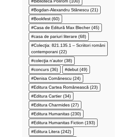
Biblioteca Polirom
(100)
Bogdan-Alexandru Stănescu
(21)
Bookfest
(60)
Casa de Editură Max Blecher
(45)
casa de pariuri literare
(68)
Colecţia: 821.135.1 – Scriitori români
contemporani
(22)
colecţia n’autor
(38)
concurs
(36)
debut
(49)
Denisa Comănescu
(24)
Editura Cartea Românească
(23)
Editura Cartier
(34)
Editura Charmides
(27)
Editura Humanitas
(230)
Editura Humanitas Fiction
(193)
Editura Litera
(242)