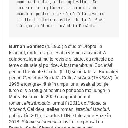
mod particular, este copleșitor. De 
aceea este o plăcere și un motiv de 
mândrie pentru mine să mă întâlnesc cu 
cititorii dintr-o astfel de țară. Sper 
să ajung cât mai curând în România”.
Burhan Sönmez
(n. 1965) a studiat Dreptul la
Istanbul, unde a și profesat o vreme ca avocat. A
colaborat la mai multe reviste și ziare, cu articole pe
teme culturale și politice. A fost membru al Societății
pentru Drepturile Omului (IHD) și fondator al Fundației
pentru Cercetare Socială, Cultură și Artă (TAKSAV). În
1996 a fost grav rănit în timpul unui asalt al poliției
turce și s-a refugiat pentru o perioadă mai lungă în
Marea Britanie. În 2009 i-a apărut primul
roman,
Miazănoapte
, urmat în 2011 de
Păcate și
inocenți
. Cel de-al treilea roman,
Istanbul Istanbul
,
publicat în 2015, i-a adus EBRD Literature Prize în
2018.
Păcate și inocenți
a fost recompensat cu