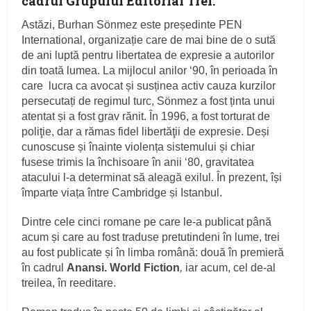
cadrul Grupului Editorial Trei.
Astăzi, Burhan Sönmez este președinte PEN
International, organizație care de mai bine de o sută
de ani luptă pentru libertatea de expresie a autorilor
din toată lumea. La mijlocul anilor ‘90, în perioada în
care lucra ca avocat și susținea activ cauza kurzilor
persecutați de regimul turc, Sönmez a fost ținta unui
atentat și a fost grav rănit. În 1996, a fost torturat de
poliţie, dar a rămas fidel libertăţii de expresie. Deși
cunoscuse și înainte violența sistemului și chiar
fusese trimis la închisoare în anii ‘80, gravitatea
atacului l-a determinat să aleagă exilul. În prezent, își
împarte viața între Cambridge și Istanbul.
Dintre cele cinci romane pe care le-a publicat până
acum și care au fost traduse pretutindeni în lume, trei
au fost publicate și în limba română: două în premieră
în cadrul
Anansi. World Fiction
,
iar acum, cel de-al
treilea, în reeditare.