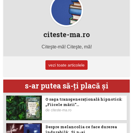
citeste-ma.ro
Citeşte-mă! Citeşte, mă!
vezi toate articolele
s-ar putea să-ţi placă şi
O saga transgenerațională hipnotică:
„Fiicele mării”...
de
citeste-ma.ro
Despre melancolia ce face durerea
îndurabilă: „Și n-ai...