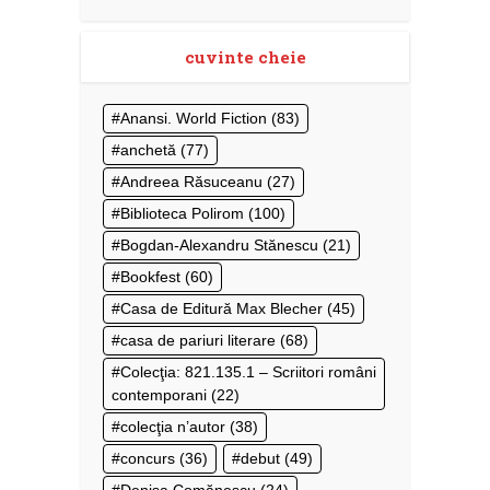
cuvinte cheie
Anansi. World Fiction
(83)
anchetă
(77)
Andreea Răsuceanu
(27)
Biblioteca Polirom
(100)
Bogdan-Alexandru Stănescu
(21)
Bookfest
(60)
Casa de Editură Max Blecher
(45)
casa de pariuri literare
(68)
Colecţia: 821.135.1 – Scriitori români
contemporani
(22)
colecţia n’autor
(38)
concurs
(36)
debut
(49)