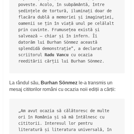
poveste. Acolo, în subpământă, între 
ședințele de tortură, iluminați doar de 
flacăra dublă a memoriei și imaginației, 
oamenii se țin în viață unul pe celălalt 
prin cuvinte. Frumusețea există și 
salvează – chiar și în infern. Îi 
datorăm lui Burhan Sönmez această 
splendidă demonstrație”, a declarat 
scriitorul 
Radu Vancu
 cu ocazia 
reeditării cărții lui Burhan Sönmez.
La rândul său,
Burhan Sönmez
le-a transmis un
mesaj cititorilor români cu ocazia noii ediții a cărții:
„Am avut ocazia să călătoresc de multe 
ori în România și să mă întâlnesc cu 
cititorii. Interesul lor pentru 
literatură și literatura universală, în 