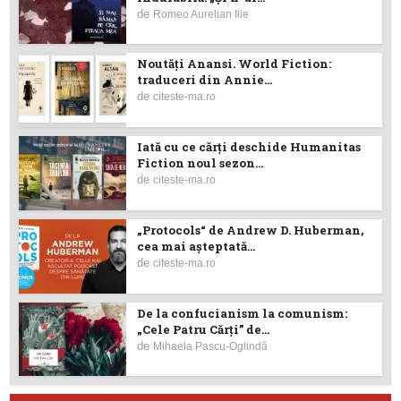
de
Romeo Aurelian Ilie
Noutăţi Anansi. World Fiction:
traduceri din Annie...
de
citeste-ma.ro
Iată cu ce cărţi deschide Humanitas
Fiction noul sezon...
de
citeste-ma.ro
„Protocols“ de Andrew D. Huberman,
cea mai așteptată...
de
citeste-ma.ro
De la confucianism la comunism:
„Cele Patru Cărți” de...
de
Mihaela Pascu-Oglindă