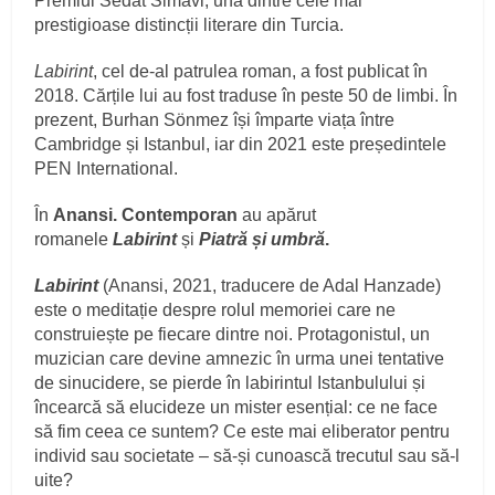
Premiul Sedat Simavi, una dintre cele mai
prestigioase distincții literare din Turcia.
Labirint
, cel de-al patrulea roman, a fost publicat în
2018. Cărțile lui au fost traduse în peste 50 de limbi. În
prezent, Burhan Sönmez își împarte viața între
Cambridge și Istanbul, iar din 2021 este președintele
PEN International.
În
Anansi. Contemporan
au apărut
romanele
Labirint
și
Piatră și umbră
.
Labirint
(Anansi, 2021, traducere de Adal Hanzade)
este o meditație despre rolul memoriei care ne
construiește pe fiecare dintre noi. Protagonistul, un
muzician care devine amnezic în urma unei tentative
de sinucidere, se pierde în labirintul Istanbulului și
încearcă să elucideze un mister esențial: ce ne face
să fim ceea ce suntem? Ce este mai eliberator pentru
individ sau societate – să-și cunoască trecutul sau să-l
uite?