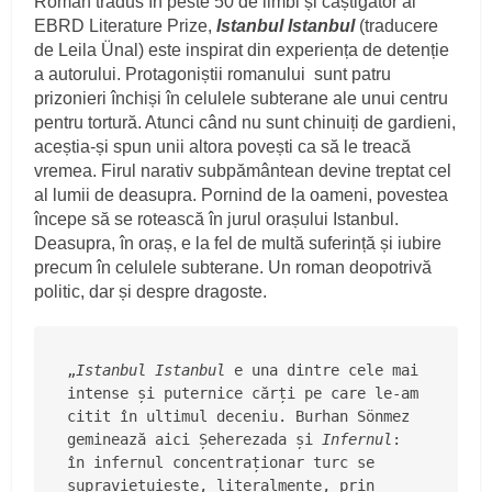
Roman tradus în peste 50 de limbi și câștigător al
EBRD Literature Prize,
Istanbul Istanbul
(traducere
de Leila Ünal) este inspirat din experiența de detenție
a autorului. Protagoniștii romanului sunt patru
prizonieri închiși în celulele subterane ale unui centru
pentru tortură. Atunci când nu sunt chinuiți de gardieni,
aceștia-și spun unii altora povești ca să le treacă
vremea. Firul narativ subpământean devine treptat cel
al lumii de deasupra. Pornind de la oameni, povestea
începe să se rotească în jurul orașului Istanbul.
Deasupra, în oraș, e la fel de multă suferință și iubire
precum în celulele subterane. Un roman deopotrivă
politic, dar și despre dragoste.
„
Istanbul Istanbul
 e una dintre cele mai 
intense și puternice cărți pe care le-am 
citit în ultimul deceniu. Burhan Sönmez 
geminează aici Șeherezada și 
Infernul
: 
în infernul concentraționar turc se 
supraviețuiește, literalmente, prin 