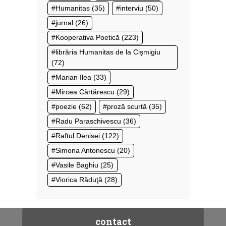
Humanitas
(35)
interviu
(50)
jurnal
(26)
Kooperativa Poetică
(223)
librăria Humanitas de la Cișmigiu
(72)
Marian Ilea
(33)
Mircea Cărtărescu
(29)
poezie
(62)
proză scurtă
(35)
Radu Paraschivescu
(36)
Raftul Denisei
(122)
Simona Antonescu
(20)
Vasile Baghiu
(25)
Viorica Răduţă
(28)
contact