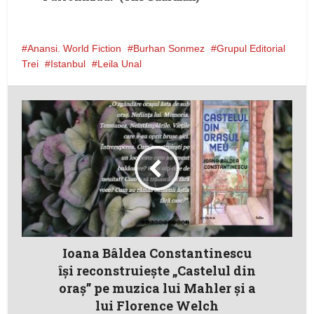
Anansi. World Fiction
Burhan Sonmez
Grupul Editorial
Trei
Istanbul
Leila Unal
Ioana Bâldea Constantinescu
își reconstruiește „Castelul din
oraș” pe muzica lui Mahler și a
lui Florence Welch