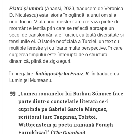
Piatră și umbră
(Anansi, 2023, traducere de Veronica
D. Niculescu) este istoria în oglindă, a unui om și a
unor locuri. Viața unui meșter care creează pietre de
mormânt e lentila prin care se reflectă aproape un
secol de transformări ale Turciei, cu toată diversitate și
tensiunile ei. O istorie neoficială a Turciei, un text cu
multiple ferestre și cu foarte multe perspective, în care
curgerea timpului este întreruptă de o structură
dinamică, plină de zig-zaguri.
În pregătire,
Îndrăgostiții lui Franz. K
, în traducerea
Luminiței Munteanu.
„Lumea romanelor lui Burhan Sönmez face
parte dintr-o constelație literară ce-i
cuprinde pe Gabriel García Márquez,
scriitorul turc Tanpınar, Tolstoi,
Wittgenstein și poeta iraniană Forugh
Farrokhzad.” (
The Guardian
)