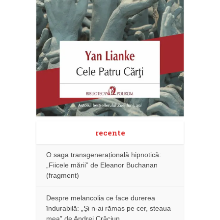
recente
O saga transgenerațională hipnotică:
„Fiicele mării” de Eleanor Buchanan
(fragment)
Despre melancolia ce face durerea
îndurabilă: „Și n-ai rămas pe cer, steaua
mea” de Andrei Crăciun