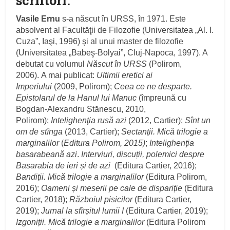
scriitori.
Vasile Ernu
s-a născut în URSS, în 1971. Este
absolvent al Facultăţii de Filozofie (Universitatea „Al. I.
Cuza”, Iaşi, 1996) şi al unui master de filozofie
(Universitatea „Babeş-Bolyai”, Cluj-Napoca, 1997). A
debutat cu volumul
Născut în URSS
(Polirom,
2006). A mai publicat:
Ultimii eretici ai
Imperiului
(2009, Polirom);
Ceea ce ne desparte.
Epistolarul de la Hanul lui Manuc
(împreună cu
Bogdan-Alexandru Stănescu, 2010,
Polirom);
Intelighenţia rusă azi
(2012, Cartier);
Sînt un
om de stînga
(2013, Cartier);
Sectanţii. Mică trilogie a
marginalilor
(
Editura Polirom, 2015)
;
Intelighenţia
basarabeană azi
.
Interviuri, discuții, polemici despre
Basarabia de ieri și de azi
(Editura Cartier, 2016);
Bandiţii. Mică trilogie a marginalilor
(Editura Polirom,
2016);
Oameni și meserii pe cale de dispariție
(Editura
Cartier, 2018);
Războiul pisicilor
(Editura Cartier,
2019);
Jurnal la sfîrșitul lumii I
(Editura Cartier, 2019);
Izgoniții. Mică trilogie a marginalilor
(Editura Polirom