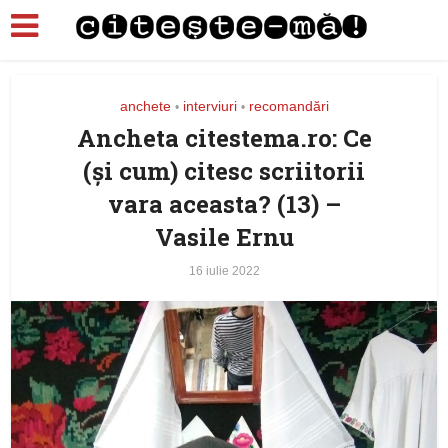
anchete
interviuri
recomandări
•
•
Ancheta citestema.ro: Ce
(şi cum) citesc scriitorii
vara aceasta? (13) –
Vasile Ernu
16 iulie 2022