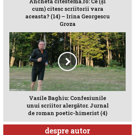
Ancheta citestema.ro: Ce (şi
cum) citesc scriitorii vara
aceasta? (14) – Irina Georgescu
Groza
Vasile Baghiu: Confesiunile
unui scriitor alergător. Jurnal
de roman poetic-himerist (4)
despre autor