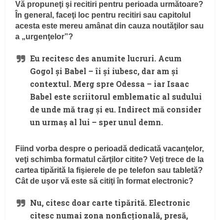
Vă propuneţi şi recitiri pentru perioada următoare?
În general, faceţi loc pentru recitiri sau capitolul
acesta este mereu amânat din cauza noutăţilor sau
a „urgenţelor”?
Eu recitesc des anumite lucruri. Acum
Gogol şi Babel – îi şi iubesc, dar am şi
contextul. Merg spre Odessa – iar Isaac
Babel este scriitorul emblematic al sudului
de unde mă trag şi eu. Indirect mă consider
un urmaş al lui – sper unul demn.
Fiind vorba despre o perioadă dedicată vacanţelor,
veţi schimba formatul cărţilor citite? Veţi trece de la
cartea tipărită la fişierele de pe telefon sau tabletă?
Cât de uşor vă este să citiţi în format electronic?
Nu, citesc doar carte tipărită. Electronic
citesc numai zona nonficţională, presă,