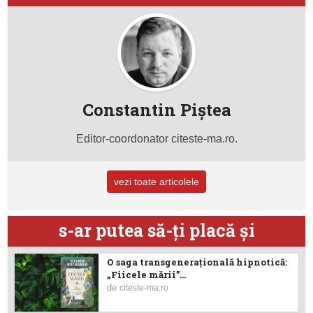
Constantin Piştea
Editor-coordonator citeste-ma.ro.
vezi toate articolele
s-ar putea să-ţi placă şi
O saga transgenerațională hipnotică:
„Fiicele mării”...
de
citeste-ma.ro