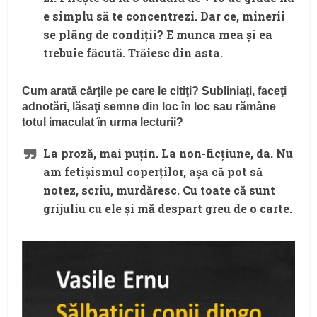
e simplu să te concentrezi. Dar ce, minerii
se plâng de condiţii? E munca mea şi ea
trebuie făcută. Trăiesc din asta.
Cum arată cărţile pe care le citiţi? Subliniaţi, faceţi
adnotări, lăsaţi semne din loc în loc sau rămâne
totul imaculat în urma lecturii?
La proză, mai puţin. La non-ficţiune, da. Nu
am fetişismul coperţilor, aşa că pot să
notez, scriu, murdăresc. Cu toate că sunt
grijuliu cu ele şi mă despart greu de o carte.