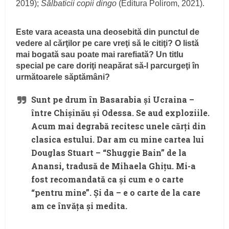
2019);
Sălbaticii copii dingo
(Editura Polirom, 2021).
Este vara aceasta una deosebită din punctul de
vedere al cărţilor pe care vreţi să le citiţi? O listă
mai bogată sau poate mai rarefiată? Un titlu
special pe care doriţi neapărat să-l parcurgeţi în
următoarele săptămâni?
Sunt pe drum în Basarabia şi Ucraina –
între Chişinău şi Odessa. Se aud exploziile.
Acum mai degrabă recitesc unele cărţi din
clasica estului. Dar am cu mine cartea lui
Douglas Stuart – “Shuggie Bain” de la
Anansi, tradusă de Mihaela Ghiţu. Mi-a
fost recomandată ca şi cum e o carte
“pentru mine”. Şi da – e o carte de la care
am ce învăţa şi medita.