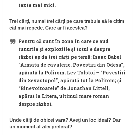
texte mai mici.
Trei cărţi, numai trei cărţi pe care trebuie să le citim
cât mai repede. Care ar fi acestea?
Pentru că sunt în zona în care se aud
tunurile şi exploziile şi totul e despre
război aş da trei cărţi pe temă: Isaac Babel –
“Armata de cavalerie. Povestiri din Odesa”,
apărută la Polirom; Lev Tolstoi – “Povestiri
din Sevastopol”, apărută tot la Polirom; şi
“Binevoitoarele” de Jonathan Littell,
apărut la Litera, ultimul mare roman
despre război.
Unde citiţi de obicei vara? Aveţi un loc ideal? Dar
un moment al zilei preferat?