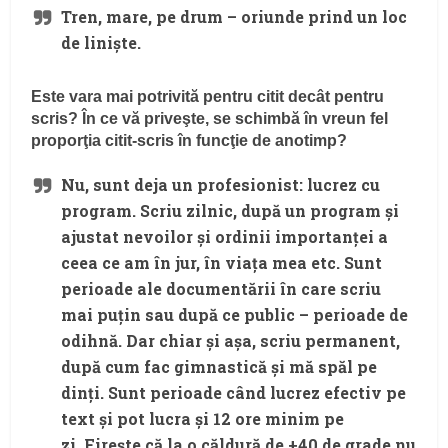
Tren, mare, pe drum – oriunde prind un loc
de linişte.
Este vara mai potrivită pentru citit decât pentru
scris? În ce vă priveşte, se schimbă în vreun fel
proporţia citit-scris în funcţie de anotimp?
Nu, sunt deja un profesionist: lucrez cu
program. Scriu zilnic, după un program şi
ajustat nevoilor şi ordinii importanţei a
ceea ce am în jur, în viaţa mea etc. Sunt
perioade ale documentării în care scriu
mai puţin sau după ce public – perioade de
odihnă. Dar chiar şi aşa, scriu permanent,
după cum fac gimnastică şi mă spăl pe
dinţi. Sunt perioade când lucrez efectiv pe
text şi pot lucra şi 12 ore minim pe
zi. Fireşte că la o căldură de +40 de grade nu