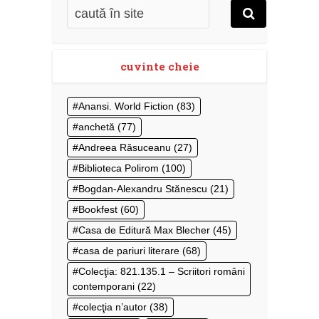
cuvinte cheie
Anansi. World Fiction
(83)
anchetă
(77)
Andreea Răsuceanu
(27)
Biblioteca Polirom
(100)
Bogdan-Alexandru Stănescu
(21)
Bookfest
(60)
Casa de Editură Max Blecher
(45)
casa de pariuri literare
(68)
Colecţia: 821.135.1 – Scriitori români
contemporani
(22)
colecţia n’autor
(38)