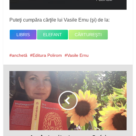
Puteţi cumpăra cărţile lui Vasile Ernu (şi) de la:
LIBRIS
ELEFANT
CĂRTUREŞTI
anchetă
Editura Polirom
Vasile Ernu