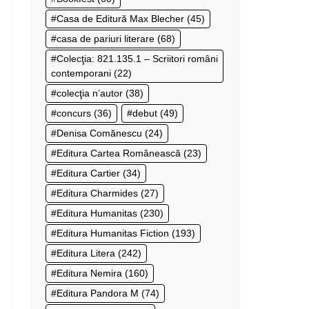
Casa de Editură Max Blecher
(45)
casa de pariuri literare
(68)
Colecţia: 821.135.1 – Scriitori români
contemporani
(22)
colecţia n’autor
(38)
concurs
(36)
debut
(49)
Denisa Comănescu
(24)
Editura Cartea Românească
(23)
Editura Cartier
(34)
Editura Charmides
(27)
Editura Humanitas
(230)
Editura Humanitas Fiction
(193)
Editura Litera
(242)
Editura Nemira
(160)
Editura Pandora M
(74)