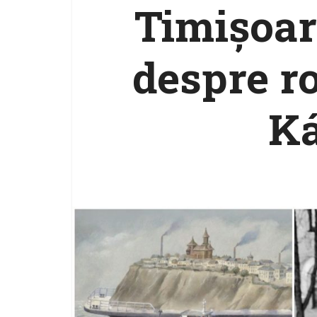
Timișoara
despre r
K