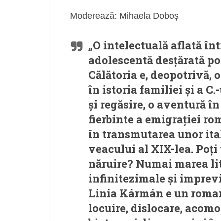
Moderează: Mihaela Doboș
„O intelectuală aflată în
adolescentă desțărată por
Călătoria e, deopotrivă, o
în istoria familiei și a C
și regăsire, o aventură î
fierbinte a emigrației ro
în transmutarea unor ita
veacului al XIX-lea. Poți
năruire? Numai marea lit
infinitezimale și imprev
Linia Kármán e un roman
locuire, dislocare, acomo