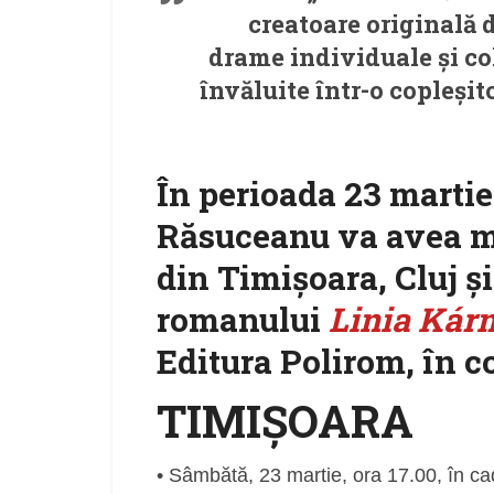
creatoare originală 
drame individuale și col
învăluite într-o copleșit
În perioada 23 martie
Răsuceanu va avea mai
din Timișoara, Cluj și
romanului
Linia Kár
Editura Polirom, în co
TIMIȘOARA
• Sâmbătă, 23 martie, ora 17.00, în ca