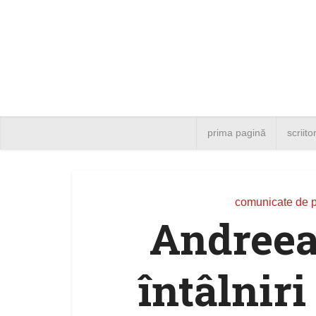
prima pagină
scriito
comunicate de 
Andreea
întâlniri 