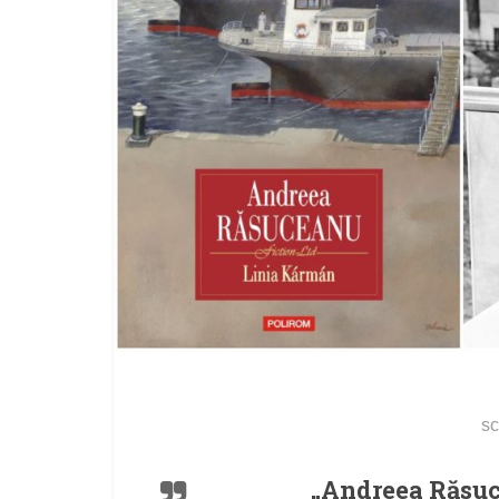
sc
„Andreea Răsuce