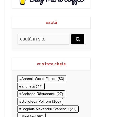
caută
cuvinte cheie
Anansi. World Fiction
(83)
anchetă
(77)
Andreea Răsuceanu
(27)
Biblioteca Polirom
(100)
Bogdan-Alexandru Stănescu
(21)
Bookfest
(60)