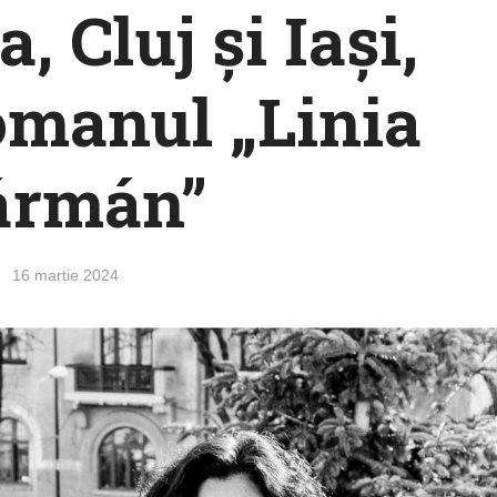
, Cluj și Iași,
omanul „Linia
ármán”
16 martie 2024