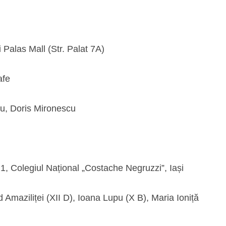
i Palas Mall (Str. Palat 7A)
afe
cu, Doris Mironescu
 P1, Colegiul Național „Costache Negruzzi”, Iași
maziliței (XII D), Ioana Lupu (X B), Maria Ioniță