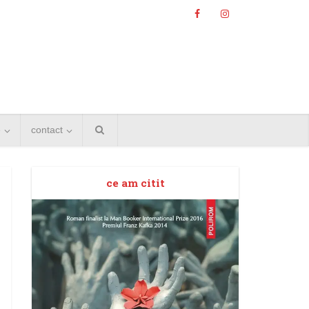
e
contact
ce am citit