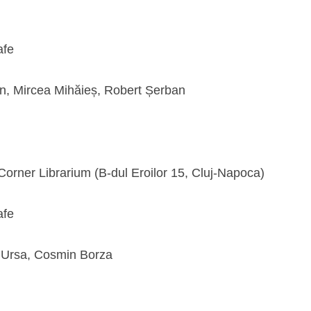
afe
an, Mircea Mihăieș, Robert Șerban
 Corner Librarium (B-dul Eroilor 15, Cluj-Napoca)
afe
a Ursa, Cosmin Borza