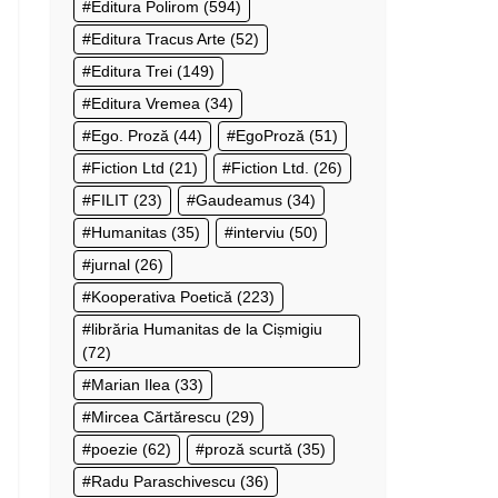
Editura Polirom
(594)
Editura Tracus Arte
(52)
Editura Trei
(149)
Editura Vremea
(34)
Ego. Proză
(44)
EgoProză
(51)
Fiction Ltd
(21)
Fiction Ltd.
(26)
FILIT
(23)
Gaudeamus
(34)
Humanitas
(35)
interviu
(50)
jurnal
(26)
Kooperativa Poetică
(223)
librăria Humanitas de la Cișmigiu
(72)
Marian Ilea
(33)
Mircea Cărtărescu
(29)
poezie
(62)
proză scurtă
(35)
Radu Paraschivescu
(36)