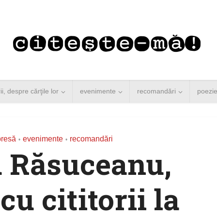
rii, despre cărţile lor
evenimente
recomandări
poezi
presă
evenimente
recomandări
•
•
 Răsuceanu,
cu cititorii la