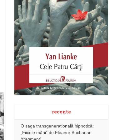
recente
O saga transgenerațională hipnotică:
„Fiicele mării” de Eleanor Buchanan
(fragment)