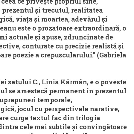
n ceea ce privește propriul sine,
, prezentul și trecutul, realitatea
gică, viața și moartea, adevărul și
eanu este o prozatoare extraordinară, o
umi actuale și apuse, zdruncinate de
ctive, conturate cu precizie realistă și
oare poezie a crepuscularului.” (Gabriela
ei satului C., Linia Kármán, e o poveste
utul se amestecă permanent în prezentul
suprapuneri temporale,
gică, jocul cu perspectivele narative,
are curge textul fac din trilogia
ntre cele mai subtile și convingătoare