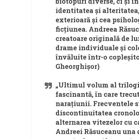
biotopuri diverse, ci și î
identitatea și alteritatea
exterioară și cea psiholo
ficțiunea. Andreea Răsuc
creatoare originală de l
drame individuale și cole
învăluite într-o copleșit
Gheorghișor)
„Ultimul volum al trilogi
fascinantă, în care trec
narațiunii. Frecventele 
discontinuitatea cronolo
alternarea vitezelor cu c
Andreei Răsuceanu una di