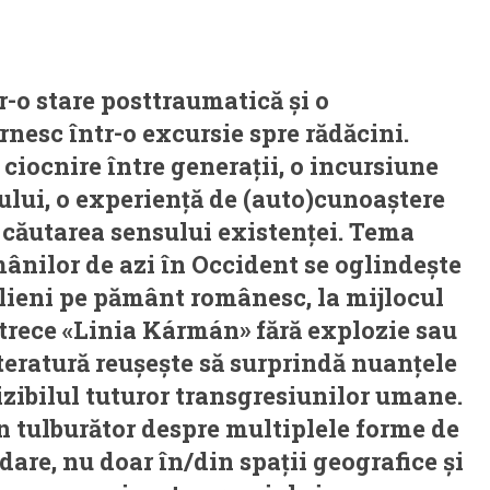
tr-o stare posttraumatică și o
nesc într-o excursie spre rădăcini.
 ciocnire între generații, o incursiune
.-ului, o experiență de (auto)cunoaștere
n căutarea sensului existenței. Tema
mânilor de azi în Occident se oglindește
lieni pe pământ românesc, la mijlocul
 trece «Linia Kármán» fără explozie sau
eratură reușește să surprindă nuanțele
izibilul tuturor transgresiunilor umane.
 tulburător despre multiplele forme de
dare, nu doar în/din spații geografice și