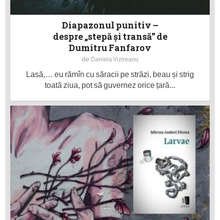
Diapazonul punitiv –
despre „stepă și transă” de
Dumitru Fanfarov
de
Daniela Vizireanu
Lasă,… eu rămîn cu săracii pe străzi, beau și strig
toată ziua, pot să guvernez orice țară...