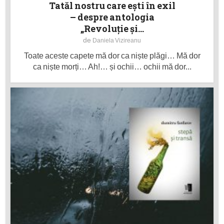
Tatăl nostru care ești în exil
– despre antologia
„Revoluție și...
de
Daniela Vizireanu
Toate aceste capete mă dor ca niște plăgi… Mă dor
ca niște morți… Ah!… și ochii… ochii mă dor...