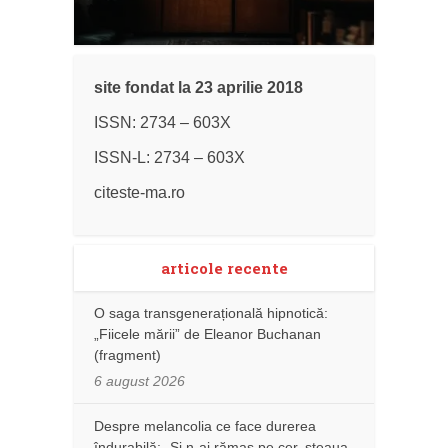
site fondat la 23 aprilie 2018
ISSN: 2734 – 603X
ISSN-L: 2734 – 603X
citeste-ma.ro
articole recente
O saga transgenerațională hipnotică:
„Fiicele mării” de Eleanor Buchanan
(fragment)
6 august 2026
Despre melancolia ce face durerea
îndurabilă: „Și n-ai rămas pe cer, steaua