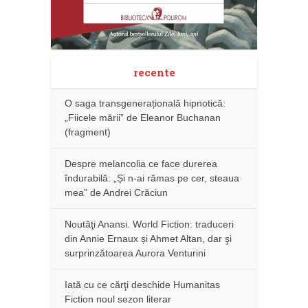
recente
O saga transgenerațională hipnotică:
„Fiicele mării” de Eleanor Buchanan
(fragment)
Despre melancolia ce face durerea
îndurabilă: „Și n-ai rămas pe cer, steaua
mea” de Andrei Crăciun
Noutăţi Anansi. World Fiction: traduceri
din Annie Ernaux și Ahmet Altan, dar şi
surprinzătoarea Aurora Venturini
Iată cu ce cărţi deschide Humanitas
Fiction noul sezon literar