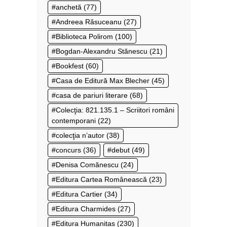
anchetă
(77)
Andreea Răsuceanu
(27)
Biblioteca Polirom
(100)
Bogdan-Alexandru Stănescu
(21)
Bookfest
(60)
Casa de Editură Max Blecher
(45)
casa de pariuri literare
(68)
Colecţia: 821.135.1 – Scriitori români
contemporani
(22)
colecţia n’autor
(38)
concurs
(36)
debut
(49)
Denisa Comănescu
(24)
Editura Cartea Românească
(23)
Editura Cartier
(34)
Editura Charmides
(27)
Editura Humanitas
(230)