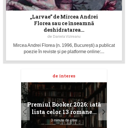
„Larvae” de Mircea Andrei
Florea sau ce înseamnă
deshidratarea...
de
Daniela Vizireanu
Mircea Andrei Florea (n. 1996, București) a publicat
poezie în reviste și pe platforme online:...
de interes
taj
Ang
Premiul Booker 2026: iată
ile
Buc
lista celor 13 romane...
3 minute de citire