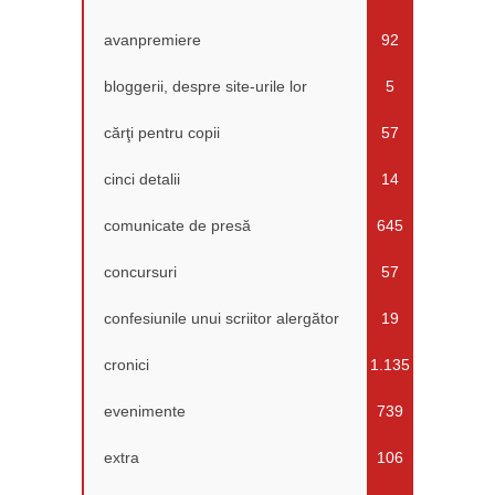
avanpremiere
92
bloggerii, despre site-urile lor
5
cărţi pentru copii
57
cinci detalii
14
comunicate de presă
645
concursuri
57
confesiunile unui scriitor alergător
19
cronici
1.135
evenimente
739
extra
106