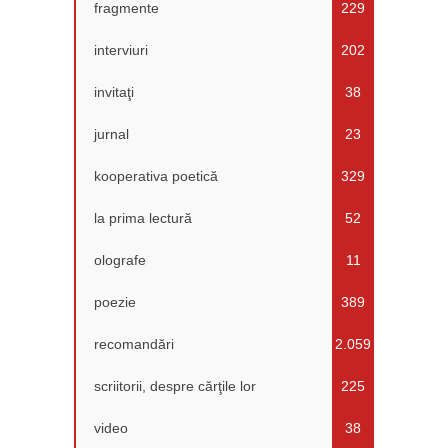
fragmente
229
interviuri
202
invitaţi
38
jurnal
23
kooperativa poetică
329
la prima lectură
52
olografe
11
poezie
389
recomandări
2.059
scriitorii, despre cărţile lor
225
video
38