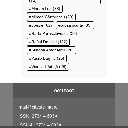
(72)
Marian Ilea
(33)
Mircea Cărtărescu
(29)
poezie
(62)
proză scurtă
(35)
Radu Paraschivescu
(36)
Raftul Denisei
(122)
Simona Antonescu
(20)
Vasile Baghiu
(25)
Viorica Răduţă
(28)
contact
mail@citeste-ma.ro
ISSN: 2734 – 603X
ISSN-L: 2734 – 603X