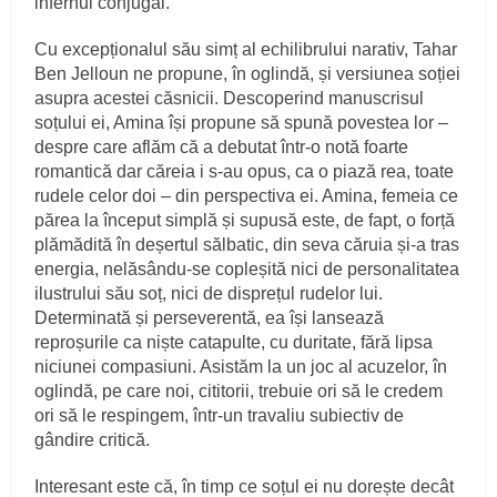
infernul conjugal.
Cu excepționalul său simț al echilibrului narativ, Tahar
Ben Jelloun ne propune, în oglindă, și versiunea soției
asupra acestei căsnicii. Descoperind manuscrisul
soțului ei, Amina își propune să spună povestea lor –
despre care aflăm că a debutat într-o notă foarte
romantică dar căreia i s-au opus, ca o piază rea, toate
rudele celor doi – din perspectiva ei. Amina, femeia ce
părea la început simplă și supusă este, de fapt, o forță
plămădită în deșertul sălbatic, din seva căruia și-a tras
energia, nelăsându-se copleșită nici de personalitatea
ilustrului său soț, nici de disprețul rudelor lui.
Determinată și perseverentă, ea își lansează
reproșurile ca niște catapulte, cu duritate, fără lipsa
niciunei compasiuni. Asistăm la un joc al acuzelor, în
oglindă, pe care noi, cititorii, trebuie ori să le credem
ori să le respingem, într-un travaliu subiectiv de
gândire critică.
Interesant este că, în timp ce soțul ei nu dorește decât