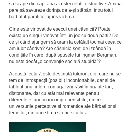
să scape din capcana acestei relații distructive, Amina
pare să savureze dorința de a-și stăpâni întru totul
bărbatul-paralitic, ajuns victimă.
Cine este vinovat de eșecul unei căsnicii? Poate
exista un singur vinovat într-un joc cu două părți? De
ce și când ajungem să urâm la celălalt tocmai ceea ce
am iubit cândva? Are căsnicia sorți de izbândă în
condițiile în care, după spusele lui Ingmar Bergman,
nu este decât
„
o convenție socială stupidă
”
?
Această lectură este destinată tuturor celor care nu se
tem de introspecții (posibil) inconfortabile, dar și de
tabloul unui infern conjugal zugrăvit în nuanțe tari,
distonante, dar cu atât mai relevante pentru
diferențele, uneori incomprehensibile, dintre
universurile perceptive și romantice ale bărbaților și
femeilor, din orice timp și orice cultură.