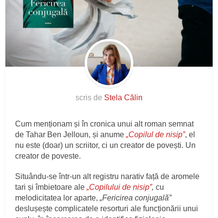
scris de
Stela Călin
Cum menționam și în cronica unui alt roman semnat
de Tahar Ben Jelloun, și anume
„Copilul de nisip”
, el
nu este (doar) un scriitor, ci un creator de povești. Un
creator de poveste.
Situându-se într-un alt registru narativ față de aromele
tari și îmbietoare ale
„Copilului de nisip”
,
cu
melodicitatea lor aparte,
„Fericirea conjugală”
deslușește complicatele resorturi ale funcționării unui