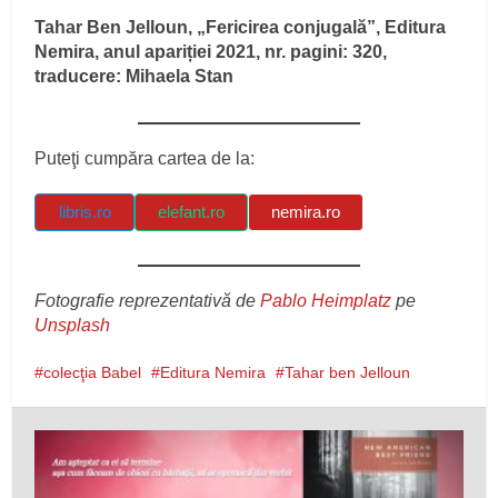
Tahar Ben Jelloun, „Fericirea conjugală”, Editura
Nemira, anul apariției 2021, nr. pagini: 320,
traducere: Mihaela Stan
Puteţi cumpăra cartea de la:
libris.ro
elefant.ro
nemira.ro
Fotografie reprezentativă de
Pablo Heimplatz
pe
Unsplash
colecţia Babel
Editura Nemira
Tahar ben Jelloun