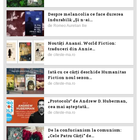
Despre melancolia ce face durerea
îndurabilă: „Și n-ai...
de
Romeo Aurelian Ilie
Noutăţi Anansi. World Fiction:
traduceri din Annie...
de
citeste-ma.ro
Iată cu ce cărţi deschide Humanitas
Fiction noul sezon...
de
citeste-ma.ro
„Protocols“ de Andrew D. Huberman,
cea mai așteptată...
de
citeste-ma.ro
De la confucianism la comunism:
„Cele Patru Cărți” de...