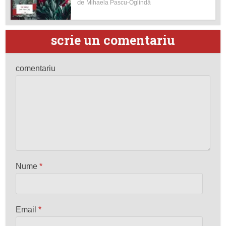
de
Mihaela Pascu-Oglindă
scrie un comentariu
comentariu
Nume
*
Email
*