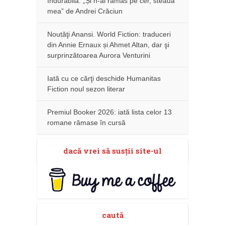
îndurabilă: „Și n-ai rămas pe cer, steaua
mea” de Andrei Crăciun
Noutăţi Anansi. World Fiction: traduceri
din Annie Ernaux și Ahmet Altan, dar şi
surprinzătoarea Aurora Venturini
Iată cu ce cărţi deschide Humanitas
Fiction noul sezon literar
Premiul Booker 2026: iată lista celor 13
romane rămase în cursă
dacă vrei să susţii site-ul
caută