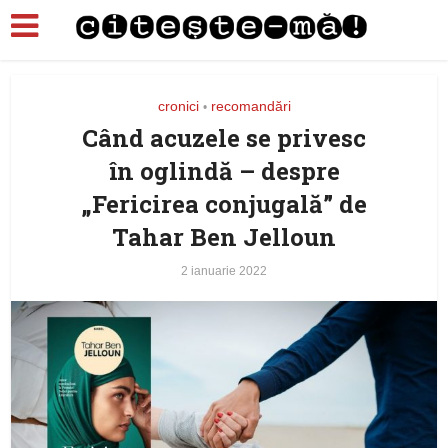
cronici
recomandări
•
Când acuzele se privesc
în oglindă – despre
„Fericirea conjugală” de
Tahar Ben Jelloun
2 ianuarie 2022