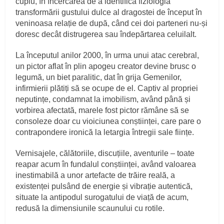
cuplu, în încercarea de a identifica fiziologia
transformării gustului dulce al dragostei de început în
veninoasa relație de după, când cei doi parteneri nu-și
doresc decât distrugerea sau îndepărtarea celuilalt.
La începutul anilor 2000, în urma unui atac cerebral,
un pictor aflat în plin apogeu creator devine brusc o
legumă, un biet paralitic, dat în grija Gemenilor,
infirmierii plătiți să se ocupe de el. Captiv al propriei
neputințe, condamnat la imobilism, având până și
vorbirea afectată, marele fost pictor rămâne să se
consoleze doar cu vioiciunea conștiinței, care pare o
contrapondere ironică la letargia întregii sale ființe.
Vernisajele, călătoriile, discuțiile, aventurile – toate
reapar acum în fundalul conștiinței, având valoarea
inestimabilă a unor artefacte de trăire reală, a
existenței pulsând de energie și vibrație autentică,
situate la antipodul surogatului de viață de acum,
redusă la dimensiunile scaunului cu rotile.