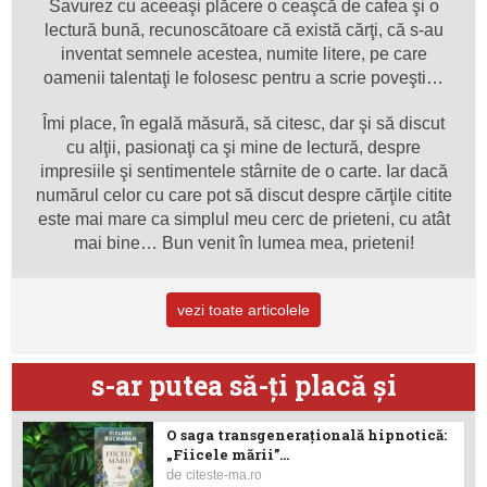
Savurez cu aceeaşi plăcere o ceaşcă de cafea şi o
lectură bună, recunoscătoare că există cărţi, că s-au
inventat semnele acestea, numite litere, pe care
oamenii talentaţi le folosesc pentru a scrie poveşti…
Îmi place, în egală măsură, să citesc, dar şi să discut
cu alţii, pasionaţi ca şi mine de lectură, despre
impresiile şi sentimentele stârnite de o carte. Iar dacă
numărul celor cu care pot să discut despre cărţile citite
este mai mare ca simplul meu cerc de prieteni, cu atât
mai bine… Bun venit în lumea mea, prieteni!
vezi toate articolele
s-ar putea să-ţi placă şi
O saga transgenerațională hipnotică:
„Fiicele mării”...
de
citeste-ma.ro