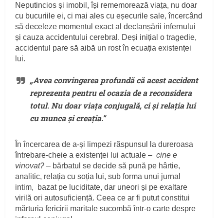
Neputincios și imobil, își rememorează viața, nu doar
cu bucuriile ei, ci mai ales cu eșecurile sale, încercând
să deceleze momentul exact al declanșării infernului
și cauza accidentului cerebral. Deși inițial o tragedie,
accidentul pare să aibă un rost în ecuația existenței
lui.
„Avea convingerea profundă că acest accident
reprezenta pentru el ocazia de a reconsidera
totul. Nu doar viața conjugală, ci și relația lui
cu munca și creația.”
În încercarea de a-și limpezi răspunsul la dureroasa
întrebare-cheie a existenței lui actuale –
cine e
vinovat?
– bărbatul se decide să pună pe hârtie,
analitic, relația cu soția lui, sub forma unui jurnal
intim, bazat pe luciditate, dar uneori și pe exaltare
virilă ori autosuficiență. Ceea ce ar fi putut constitui
mărturia fericirii maritale sucombă într-o carte despre