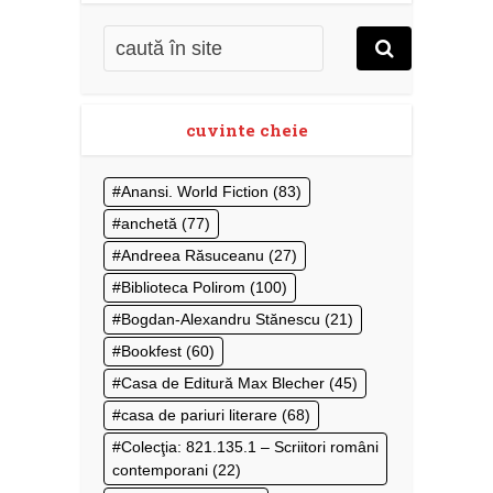
cuvinte cheie
Anansi. World Fiction
(83)
anchetă
(77)
Andreea Răsuceanu
(27)
Biblioteca Polirom
(100)
Bogdan-Alexandru Stănescu
(21)
Bookfest
(60)
Casa de Editură Max Blecher
(45)
casa de pariuri literare
(68)
Colecţia: 821.135.1 – Scriitori români
contemporani
(22)