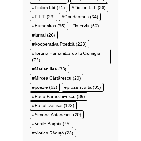
Fiction Ltd
(21)
Fiction Ltd.
(26)
FILIT
(23)
Gaudeamus
(34)
Humanitas
(35)
interviu
(50)
jurnal
(26)
Kooperativa Poetică
(223)
librăria Humanitas de la Cișmigiu
(72)
Marian Ilea
(33)
Mircea Cărtărescu
(29)
poezie
(62)
proză scurtă
(35)
Radu Paraschivescu
(36)
Raftul Denisei
(122)
Simona Antonescu
(20)
Vasile Baghiu
(25)
Viorica Răduţă
(28)