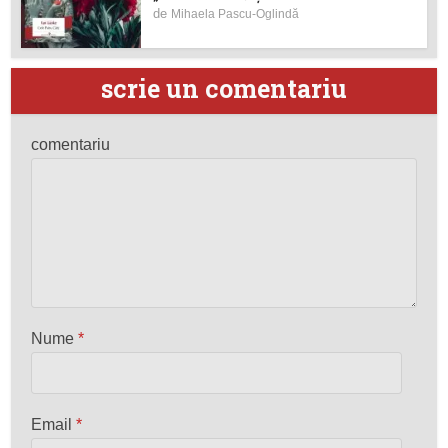
de
Mihaela Pascu-Oglindă
scrie un comentariu
comentariu
Nume
*
Email
*