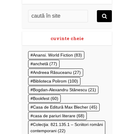
cuvinte cheie
Anansi. World Fiction
(83)
anchetă
(77)
Andreea Răsuceanu
(27)
Biblioteca Polirom
(100)
Bogdan-Alexandru Stănescu
(21)
Bookfest
(60)
Casa de Editură Max Blecher
(45)
casa de pariuri literare
(68)
Colecţia: 821.135.1 – Scriitori români
contemporani
(22)