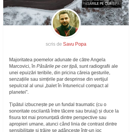
scris de
Savu Popa
Majoritatea poemelor adunate de către Angela
Marcovici, în
Păsările pe cer țipă
, sunt radiografii ale
unei epuizări teribile, din pricina căreia gesturile,
senzațiile sau simțirile par desprinse din vertijul
sepulcral al unui „balet în întunericul compact al
planetei”.
Țipătul izbucnește pe un fundal traumatic (cu o
sonoritate oscilantă între tăcere sau bruiaj) și duce la
fisura tot mai pronunțată dintre perspective sau
apropieri umane, atunci când linia de contrast dintre
sensibilitate și trăire se adâncește într-un joc