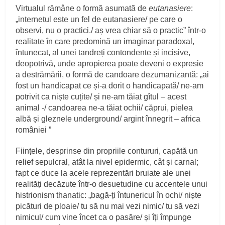
Virtualul rămâne o formă asumată de
eutanasiere
:
„internetul este un fel de eutanasiere/ pe care o
observi, nu o practici./ aș vrea chiar să o practic” într-o
realitate în care predomină un imaginar paradoxal,
întunecat, al unei tandreți contondente și incisive,
deopotrivă, unde apropierea poate deveni o expresie
a destrămării, o formă de candoare dezumanizantă: „ai
fost un handicapat ce și-a dorit o handicapată/ ne-am
potrivit ca niște cuțite/ și ne-am tăiat gîtul – acest
animal -/ candoarea ne-a tăiat ochii/ căprui, pielea
albă și gleznele underground/ argint înnegrit – africa
româniei ”
Ființele, desprinse din propriile contururi, capătă un
relief sepulcral, atât la nivel epidermic, cât și carnal;
fapt ce duce la acele reprezentări bruiate ale unei
realități decăzute într-o desuetudine cu accentele unui
histrionism thanatic: „bagă-ți întunericul în ochi/ niște
picături de ploaie/ tu să nu mai vezi nimic/ tu să vezi
nimicul/ cum vine încet ca o pasăre/ și îți împunge