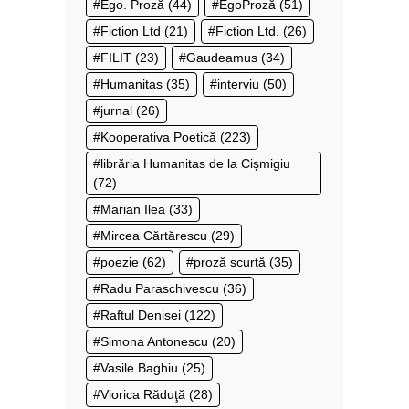
Ego. Proză
(44)
EgoProză
(51)
Fiction Ltd
(21)
Fiction Ltd.
(26)
FILIT
(23)
Gaudeamus
(34)
Humanitas
(35)
interviu
(50)
jurnal
(26)
Kooperativa Poetică
(223)
librăria Humanitas de la Cișmigiu
(72)
Marian Ilea
(33)
Mircea Cărtărescu
(29)
poezie
(62)
proză scurtă
(35)
Radu Paraschivescu
(36)
Raftul Denisei
(122)
Simona Antonescu
(20)
Vasile Baghiu
(25)
Viorica Răduţă
(28)