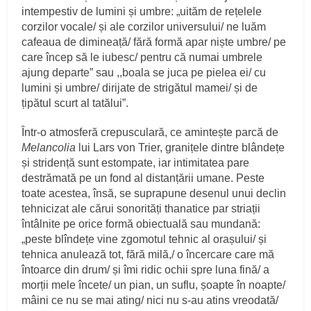
intempestiv de lumini și umbre: „uităm de rețelele
corzilor vocale/ și ale corzilor universului/ ne luăm
cafeaua de dimineață/ fără formă apar niște umbre/ pe
care încep să le iubesc/ pentru că numai umbrele
ajung departe” sau ,,boala se juca pe pielea ei/ cu
lumini și umbre/ dirijate de strigătul mamei/ și de
țipătul scurt al tatălui”.
Într-o atmosferă crepusculară, ce amintește parcă de
Melancolia
lui Lars von Trier, granițele dintre blândețe
și stridență sunt estompate, iar intimitatea pare
destrămată pe un fond al distanțării umane. Peste
toate acestea, însă, se suprapune desenul unui declin
tehnicizat ale cărui sonorități thanatice par striații
întâlnite pe orice formă obiectuală sau mundană:
„peste blîndețe vine zgomotul tehnic al orașului/ și
tehnica anulează tot, fără milă,/ o încercare care mă
întoarce din drum/ și îmi ridic ochii spre luna fină/ a
morții mele încete/ un pian, un suflu, șoapte în noapte/
mâini ce nu se mai ating/ nici nu s-au atins vreodată/