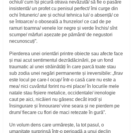
ochiul/ cum își picură otrava nevăzută/ să fie o pasăre
insistentă/ un profet cu penisul perfect/ îmi curge din
ochi întuneric/ are și ochiul tehnica lui/ o absență/ ce
se întoarce/ o oboseală a frunzelor/ ce cad de pe
ramuri toamna/ venele lor negre și verde închis/ sînt
scumpe/ mărfuri așezate pe pământ/ de negustori
necunoscuți”.
Pierderea unei orientări printre obiecte sau afecte face
și mai acut sentimentul dezrădăcinării, pe un fond
traumatic al unei străinătăți în care parcă toate stau
sub zodia unei negări permanente și ireversibile: „firav
este locul pe care-l ocup/ într-o casă care nu este a
mea/ nici cuvântul forint nu-mi place/ în locurile mele
natale stau fișiere metalice, occidentale/ irenologie
caut pe aici, nicăieri nu găsesc decât irod/ și
însingurare și înnourare/ vine seara și ne pierdem pe
drum/ fiecare cu flori de maci retezate în gură”.
Un volum dens care urmărește, la tot pasul, o
umanitate surprinsă într-o perioadă a unui declin