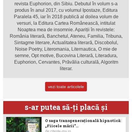
revista Euphorion, din Sibiu. Debutul în volum s-a
produs în anul 2017, cu volumul Ipostaze, Editura
Paralela 45, iar în 2018 publică al doilea volum de
versuri, la Editura Cartea Românească, intitulat
Noaptea mea de insomnie. Apariții în revistele:
România literară, Banchetul, Ateneu, Familia, Tribuna,
Sintagme literare, Actualitatea literară, Discobolul,
Noise Poetry, Literomania, Liternautica, O mie de
semne, Opt motive, Bucovina Literară, Literadura,
Euphorion, Cervantes, Prăvălia culturală, Algoritm
literar.
vezi toate articolele
s-ar putea să-ţi placă şi
O saga transgenerațională hipnotică:
„Fiicele mării”...
de
citeste-ma.ro