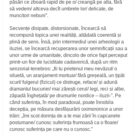
păsări ce zboară rapid de pe o/ creangă pe alta, fără
să vedem/ altceva decît umbrele lor/ delicate, de
muncitori nebuni”.
Secvențe disipate, distorsionate, încearcă să
recompună topica unei realități, altădată coerentă și
plină de sens. Însă, prin intermediul unei arheologii a
iluziei, se încearcă recuperarea unor semnificații sau a
unor urme de umanitate, dincolo de orice fapt perceput
printr-un fior de luciditate
cadaverică
, după un ritm
senzorial-tenebros: „fii tu prietenul meu nevăzut/ o
siluetă, un aranjament mortuar/ fără greșeală, un țipăt
scurt/ fulgerul (fizicul) ce distruge, reface/ și adună
diamantul bucuriei/ mai zărești cerul/ legi, reci și albe,
zăpadă înghețată/ pe drumurile nordice – iluzii-”. Pe
când suferința, în mod paradoxal, poate înnobila
decepția, pe măsura desfășurării oximoronice a unor
trăiri: „îmi scot dorința de a te mai zări/ în capcanele
postumane/ cunosc suferința frumoasă ca o floare/
cunosc suferința pe care nu o cunosc.”