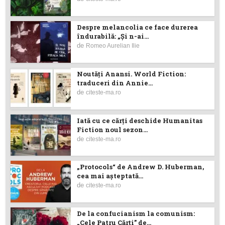
Despre melancolia ce face durerea
îndurabilă: „Și n-ai...
de
Romeo Aurelian Ilie
Noutăţi Anansi. World Fiction:
traduceri din Annie...
de
citeste-ma.ro
Iată cu ce cărţi deschide Humanitas
Fiction noul sezon...
de
citeste-ma.ro
„Protocols“ de Andrew D. Huberman,
cea mai așteptată...
de
citeste-ma.ro
De la confucianism la comunism:
„Cele Patru Cărți” de...