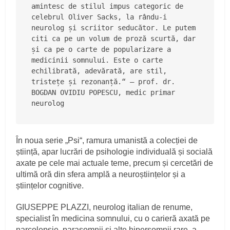
amintesc de stilul impus categoric de 
celebrul Oliver Sacks, la rându-i 
neurolog și scriitor seducător. Le putem 
citi ca pe un volum de proză scurtă, dar 
și ca pe o carte de popularizare a 
medicinii somnului. Este o carte 
echilibrată, adevărată, are stil, 
tristețe și rezonanță.“ — prof. dr. 
BOGDAN OVIDIU POPESCU, medic primar 
neurolog
În noua serie „Psi“, ramura umanistă a colecției de
știință, apar lucrări de psihologie individuală și socială
axate pe cele mai actuale teme, precum și cercetări de
ultimă oră din sfera amplă a neuroștiințelor și a
științelor cognitive.
GIUSEPPE PLAZZI, neurolog italian de renume,
specialist în medicina somnului, cu o carieră axată pe
narcolepsie, parasomnii și alte hipersomnii rare, a