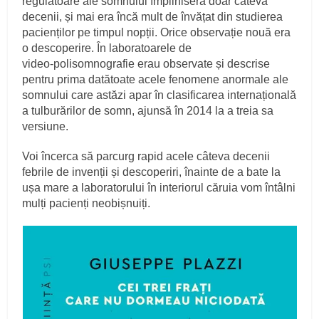
regulatoare ale somnului împliniseră doar câteva
decenii, și mai era încă mult de învățat din studierea
pacienților pe timpul nopții. Orice observație nouă era
o descoperire. În laboratoarele de
video‑polisomnografie erau observate și descrise
pentru prima datătoate acele fenomene anormale ale
somnului care astăzi apar în clasificarea internațională
a tulburărilor de somn, ajunsă în 2014 la a treia sa
versiune.
Voi încerca să parcurg rapid acele câteva decenii
febrile de invenții și descoperiri, înainte de a bate la
ușa mare a laboratorului în interiorul căruia vom întâlni
mulți pacienți neobișnuiți.