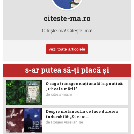
citeste-ma.ro
Citeşte-mă! Citeşte, mă!
vezi toate articolele
s-ar putea să-ţi placă şi
O saga transgenerațională hipnotică:
„Fiicele mării”...
de
citeste-ma.ro
Despre melancolia ce face durerea
îndurabilă: „Și n-ai...
de
Romeo Aurelian Ilie