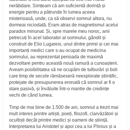
nerăbdare. Simțeam că am suficientă dorință și
energie pentru a pătrunde în lumea aceea
misterioasă, unde, ca să observi somnul altora, nu
dormeai niciodată. Eram atras de magnetismul acelui
paradox minunat. Și, spre marele meu noroc, anii
petrecuți în acel laborator al somnului, gândit și
construit de Elio Lugaresi, unul dintre primii și cei mai
importanți medici care s‑au ocupat de medicina
somnului, au reprezentat perioada de maximă
dezvoltare pentru această nouă ramură a cunoașterii.
Aveam posibilitatea să ne ocupăm de tulburări și boli
care timp de secole rămăseseră neexplorate științific,
protejate de presupunerea eronată că somnul ar fi o
stare pasivă, și învăluite într‑o mantie de credințe
vechi de când lumea.
Timp de mai bine de 1.500 de ani, somnul a trezit mai
mult interes printre artiști, poeți, filozofi, clarvăzători și
ocultiști decât printre medici și oameni de știință.
Interpretarea lui Aristotel și apoi cea a lui Plinius și a