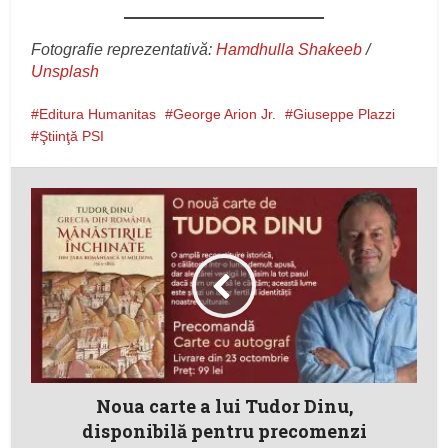
Fotografie reprezentativă:
Hamdhulla Shakeeb
/
Unsplash
Editura Humanitas
George Arion Jr.
Giuseppe Plazzi
Ştiinţă PSI
Noua carte a lui Tudor Dinu,
disponibilă pentru precomenzi