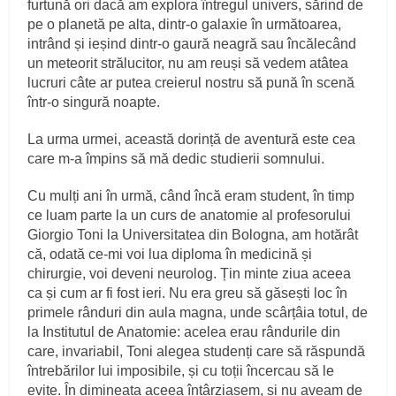
furtună ori dacă am explora întregul univers, sărind de
pe o planetă pe alta, dintr‑o galaxie în următoarea,
intrând și ieșind dintr‑o gaură neagră sau încălecând
un meteorit strălucitor, nu am reuși să vedem atâtea
lucruri câte ar putea creierul nostru să pună în scenă
într‑o singură noapte.
La urma urmei, această dorință de aventură este cea
care m‑a împins să mă dedic studierii somnului.
Cu mulți ani în urmă, când încă eram student, în timp
ce luam parte la un curs de anatomie al profesorului
Giorgio Toni la Universitatea din Bologna, am hotărât
că, odată ce‑mi voi lua diploma în medicină și
chirurgie, voi deveni neurolog. Țin minte ziua aceea
ca și cum ar fi fost ieri. Nu era greu să găsești loc în
primele rânduri din aula magna, unde scârțâia totul, de
la Institutul de Anatomie: acelea erau rândurile din
care, invariabil, Toni alegea studenți care să răspundă
întrebărilor lui imposibile, și cu toții încercau să le
evite. În dimineața aceea întârziasem, și nu aveam de