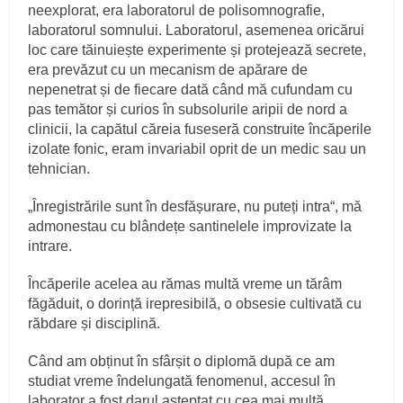
neexplorat, era laboratorul de polisomnografie,
laboratorul somnului. Laboratorul, asemenea oricărui
loc care tăinuiește experimente și protejează secrete,
era prevăzut cu un mecanism de apărare de
nepenetrat și de fiecare dată când mă cufundam cu
pas temător și curios în subsolurile aripii de nord a
clinicii, la capătul căreia fuseseră construite încăperile
izolate fonic, eram invariabil oprit de un medic sau un
tehnician.
„Înregistrările sunt în desfășurare, nu puteți intra“, mă
admonestau cu blândețe santinelele improvizate la
intrare.
Încăperile acelea au rămas multă vreme un tărâm
făgăduit, o dorință irepresibilă, o obsesie cultivată cu
răbdare și disciplină.
Când am obținut în sfârșit o diplomă după ce am
studiat vreme îndelungată fenomenul, accesul în
laborator a fost darul așteptat cu cea mai multă