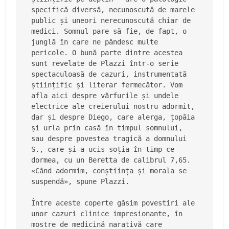
specifică diversă, necunoscută de marele 
public și uneori nerecunoscută chiar de 
medici. Somnul pare să fie, de fapt, o 
junglă în care ne pândesc multe 
pericole. O bună parte dintre acestea 
sunt revelate de Plazzi într-o serie 
spectaculoasă de cazuri, instrumentată 
științific și literar fermecător. Vom 
afla aici despre vârfurile și undele 
electrice ale creierului nostru adormit, 
dar și despre Diego, care alerga, țopăia 
și urla prin casă în timpul somnului, 
sau despre povestea tragică a domnului 
S., care și-a ucis soția în timp ce 
dormea, cu un Beretta de calibrul 7,65. 
«Când adormim, conștiința și morala se 
suspendă», spune Plazzi.
Între aceste coperte găsim povestiri ale 
unor cazuri clinice impresionante, în 
mostre de medicină narativă care 