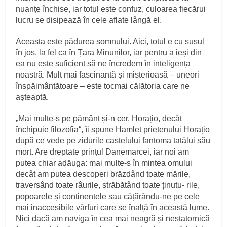
nuanțe închise, iar totul este confuz, culoarea fiecărui
lucru se disipează în cele aflate lângă el.
Aceasta este pădurea somnului. Aici, totul e cu susul
în jos, la fel ca în Țara Minunilor, iar pentru a ieși din
ea nu este suficient să ne încredem în inteligența
noastră. Mult mai fascinantă și misterioasă – uneori
înspăimântătoare – este tocmai călătoria care ne
așteaptă.
„Mai multe‑s pe pământ și‑n cer, Horațio, decât
închipuie filozofia“, îi spune Hamlet prietenului Horațio
după ce vede pe zidurile castelului fantoma tatălui său
mort. Are dreptate prințul Danemarcei, iar noi am
putea chiar adăuga: mai multe‑s în mintea omului
decât am putea descoperi brăzdând toate mările,
traversând toate râurile, străbătând toate ținutu‑ rile,
popoarele și continentele sau cățărându‑ne pe cele
mai inaccesibile vârfuri care se înalță în această lume.
Nici dacă am naviga în cea mai neagră și nestatornică