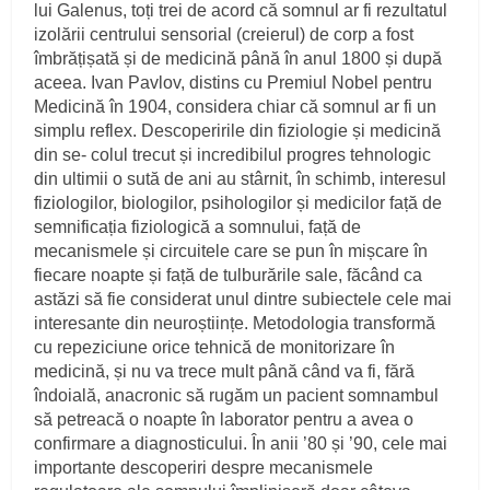
lui Galenus, toți trei de acord că somnul ar fi rezultatul
izolării centrului sensorial (creierul) de corp a fost
îmbrățișată și de medicină până în anul 1800 și după
aceea. Ivan Pavlov, distins cu Premiul Nobel pentru
Medicină în 1904, considera chiar că somnul ar fi un
simplu reflex. Descoperirile din fiziologie și medicină
din se‑ colul trecut și incredibilul progres tehnologic
din ultimii o sută de ani au stârnit, în schimb, interesul
fiziologilor, biologilor, psihologilor și medicilor față de
semnificația fiziologică a somnului, față de
mecanismele și circuitele care se pun în mișcare în
fiecare noapte și față de tulburările sale, făcând ca
astăzi să fie considerat unul dintre subiectele cele mai
interesante din neuroștiințe. Metodologia transformă
cu repeziciune orice tehnică de monitorizare în
medicină, și nu va trece mult până când va fi, fără
îndoială, anacronic să rugăm un pacient somnambul
să petreacă o noapte în laborator pentru a avea o
confirmare a diagnosticului. În anii ’80 și ’90, cele mai
importante descoperiri despre mecanismele