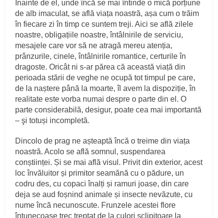
Înainte de el, unde încă se mai întinde o mică porțiune
de alb imaculat, se află viața noastră, așa cum o trăim
în fiecare zi în timp ce suntem treji. Aici se află zilele
noastre, obligațiile noastre, întâlnirile de serviciu,
mesajele care vor să ne atragă mereu atenția,
prânzurile, cinele, întâlnirile romantice, certurile în
dragoste. Oricât ni s‑ar părea că această viață din
perioada stării de veghe ne ocupă tot timpul pe care,
de la naștere până la moarte, îl avem la dispoziție, în
realitate este vorba numai despre o parte din el. O
parte considerabilă, desigur, poate cea mai importantă
– şi totuși incompletă.
Dincolo de prag ne așteaptă încă o treime din viața
noastră. Acolo se află somnul, suspendarea
conștiinței. Și se mai află visul. Privit din exterior, acest
loc învăluitor și primitor seamănă cu o pădure, un
codru des, cu copaci înalți și ramuri joase, din care
deja se aud foșnind animale și insecte nevăzute, cu
nume încă necunoscute. Frunzele acestei flore
întunecoase trec treptat de la culori sclipitoare la