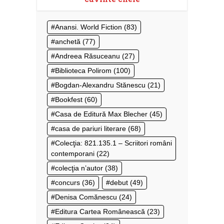
Anansi. World Fiction
(83)
anchetă
(77)
Andreea Răsuceanu
(27)
Biblioteca Polirom
(100)
Bogdan-Alexandru Stănescu
(21)
Bookfest
(60)
Casa de Editură Max Blecher
(45)
casa de pariuri literare
(68)
Colecţia: 821.135.1 – Scriitori români
contemporani
(22)
colecţia n’autor
(38)
concurs
(36)
debut
(49)
Denisa Comănescu
(24)
Editura Cartea Românească
(23)