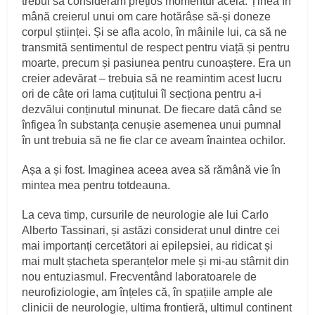
trebui să considerăm prețios momentul acela. Ținea în
mână creierul unui om care hotărâse să‑și doneze
corpul științei. Și se afla acolo, în mâinile lui, ca să ne
transmită sentimentul de respect pentru viață și pentru
moarte, precum și pasiunea pentru cunoaștere. Era un
creier adevărat – trebuia să ne reamintim acest lucru
ori de câte ori lama cuțitului îl secționa pentru a‑i
dezvălui conținutul minunat. De fiecare dată când se
înfigea în substanța cenușie asemenea unui pumnal
în unt trebuia să ne fie clar ce aveam înaintea ochilor.
Așa a și fost. Imaginea aceea avea să rămână vie în
mintea mea pentru totdeauna.
La ceva timp, cursurile de neurologie ale lui Carlo
Alberto Tassinari, și astăzi considerat unul dintre cei
mai importanți cercetători ai epilepsiei, au ridicat și
mai mult ștacheta speranțelor mele și mi‑au stârnit din
nou entuziasmul. Frecventând laboratoarele de
neurofiziologie, am înțeles că, în spațiile ample ale
clinicii de neurologie, ultima frontieră, ultimul continent