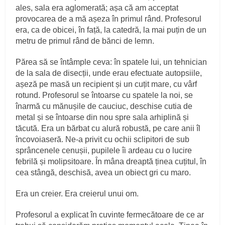
ales, sala era aglomerată; așa că am acceptat
provocarea de a mă așeza în primul rând. Profesorul
era, ca de obicei, în față, la catedră, la mai puțin de un
metru de primul rând de bănci de lemn.
Părea să se întâmple ceva: în spatele lui, un tehnician
de la sala de disecții, unde erau efectuate autopsiile,
așeză pe masă un recipient și un cuțit mare, cu vârf
rotund. Profesorul se întoarse cu spatele la noi, se
înarmă cu mănușile de cauciuc, deschise cutia de
metal și se întoarse din nou spre sala arhiplină și
tăcută. Era un bărbat cu alură robustă, pe care anii îl
încovoiaseră. Ne‑a privit cu ochii sclipitori de sub
sprâncenele cenușii, pupilele îi ardeau cu o lucire
febrilă și molipsitoare. În mâna dreaptă ținea cuțitul, în
cea stângă, deschisă, avea un obiect gri cu maro.
Era un creier. Era creierul unui om.
Profesorul a explicat în cuvinte fermecătoare de ce ar