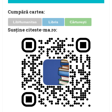
Cumpără cartea:
LibHumanitas
Libris
Cărtureşti
Susţine citeste-ma.ro: