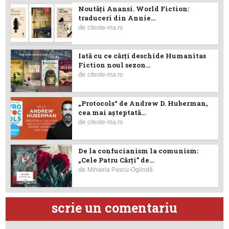
Noutăţi Anansi. World Fiction:
traduceri din Annie...
de
citeste-ma.ro
Iată cu ce cărţi deschide Humanitas
Fiction noul sezon...
de
citeste-ma.ro
„Protocols“ de Andrew D. Huberman,
cea mai așteptată...
de
citeste-ma.ro
De la confucianism la comunism:
„Cele Patru Cărți” de...
de
Mihaela Pascu-Oglindă
scrie un comentariu