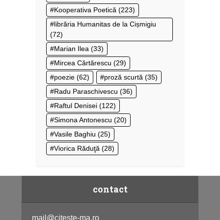
Kooperativa Poetică
(223)
librăria Humanitas de la Cișmigiu
(72)
Marian Ilea
(33)
Mircea Cărtărescu
(29)
poezie
(62)
proză scurtă
(35)
Radu Paraschivescu
(36)
Raftul Denisei
(122)
Simona Antonescu
(20)
Vasile Baghiu
(25)
Viorica Răduţă
(28)
contact
mail@citeste-ma.ro