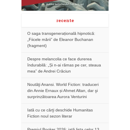
recente
O saga transgenerațională hipnotică:
„Fiicele mării” de Eleanor Buchanan
(fragment)
Despre melancolia ce face durerea
îndurabilă: „Și n-ai rămas pe cer, steaua
mea” de Andrei Crăciun
Noutăţi Anansi. World Fiction: traduceri
din Annie Ernaux și Ahmet Altan, dar şi
surprinzătoarea Aurora Venturini
Iată cu ce cărţi deschide Humanitas
Fiction noul sezon literar
Premiul Booker 2026: iată lista celor 13