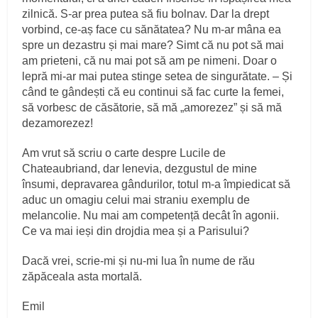
zilnică. S-ar prea putea să fiu bolnav. Dar la drept
vorbind, ce-aș face cu sănătatea? Nu m-ar mâna ea
spre un dezastru și mai mare? Simt că nu pot să mai
am prieteni, că nu mai pot să am pe nimeni. Doar o
lepră mi-ar mai putea stinge setea de singurătate. – Și
când te gândești că eu continui să fac curte la femei,
să vorbesc de căsătorie, să mă „amorezez” și să mă
dezamorezez!
Am vrut să scriu o carte despre Lucile de
Chateaubriand, dar lenevia, dezgustul de mine
însumi, depravarea gândurilor, totul m-a împiedicat să
aduc un omagiu celui mai straniu exemplu de
melancolie. Nu mai am competență decât în agonii.
Ce va mai ieși din drojdia mea și a Parisului?
Dacă vrei, scrie-mi și nu-mi lua în nume de rău
zăpăceala asta mortală.
Emil