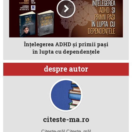
Înțelegerea ADHD și primii pași
în lupta cu dependențele
despre autor
citeste-ma.ro
Citeşte-mă! Citeşte, mă!