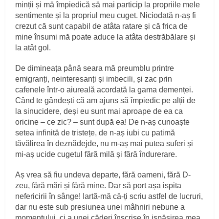
minții și mă împiedică să mai particip la propriile mele
sentimente și la propriul meu cuget. Niciodată n-aș fi
crezut că sunt capabil de atâta ratare și că frica de
mine însumi mă poate aduce la atâta destrăbălare și
la atât gol.
De dimineața până seara mă preumblu printre
emigranți, neinteresanți și imbecili, și zac prin
cafenele într-o aiureală acordată la gama demenței.
Când te gândești că am ajuns să împiedic pe alții de
la sinucidere, deși eu sunt mai aproape de ea ca
oricine – ce zic? – sunt după ea! De n-aș cunoaște
setea infinită de tristețe, de n-aș iubi cu patimă
tăvălirea în deznădejde, nu m-aș mai putea suferi și
mi-aș ucide cugetul fără milă și fără îndurerare.
Aș vrea să fiu undeva departe, fără oameni, fără D-
zeu, fără mări și fără mine. Dar să port așa ispita
nefericirii în sânge! Iartă-mă că-ți scriu astfel de lucruri,
dar nu este sub presiunea unei mâhniri nebune a
momentului, ci a unei căderi înscrise în ispășirea mea