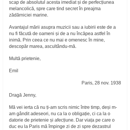
scap de absolutul acesta imediat și de perfecțiunea
melancolică, spre care tind secret în preajma
zădărniciei marine.
Avantajul mării asupra muzicii sau a iubirii este de a
nu fi făcută de oameni și de a nu încăpea astfel în
inimă. Prin ceea ce nu mai e omenesc în mine,
descopăr marea, ascultându-mă.
Multă prietenie,
Emil
Paris, 28 nov. 1938
Dragă Jenny,
Mă vei ierta că nu ți-am scris nimic între timp, deși m-
am gândit adeseori, nu ca la o obligație, ci ca la o
datorie de prietenie și afecțiune. Dar viața pe care o
duc eu la Paris mă împinge zi de zi spre dezastrul