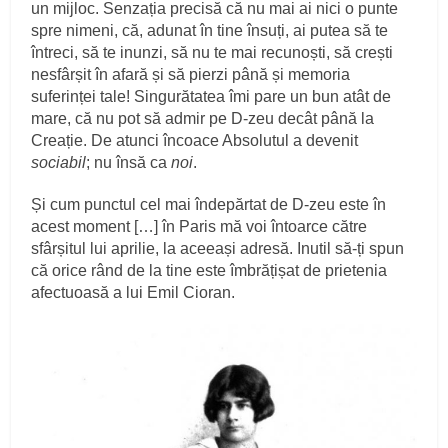
un mijloc. Senzația precisă că nu mai ai nici o punte
spre nimeni, că, adunat în tine însuți, ai putea să te
întreci, să te inunzi, să nu te mai recunoști, să crești
nesfârșit în afară și să pierzi până și memoria
suferinței tale! Singurătatea îmi pare un bun atât de
mare, că nu pot să admir pe D-zeu decât până la
Creație. De atunci încoace Absolutul a devenit
sociabil
; nu însă ca
noi
.
Și cum punctul cel mai îndepărtat de D-zeu este în
acest moment […] în Paris mă voi întoarce către
sfârșitul lui aprilie, la aceeași adresă. Inutil să-ți spun
că orice rând de la tine este îmbrățișat de prietenia
afectuoasă a lui Emil Cioran.