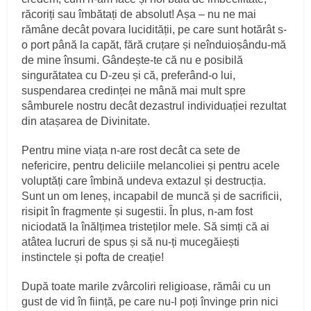
răcoriți sau îmbătați de absolut! Așa – nu ne mai
rămâne decât povara lucidității, pe care sunt hotărât s-
o port până la capăt, fără cruțare și neînduioșându-mă
de mine însumi. Gândește-te că nu e posibilă
singurătatea cu D-zeu și că, preferând-o lui,
suspendarea credinței ne mână mai mult spre
sâmburele nostru decât dezastrul individuației rezultat
din atașarea de Divinitate.
Pentru mine viața n-are rost decât ca sete de
nefericire, pentru deliciile melancoliei și pentru acele
voluptăți care îmbină undeva extazul și destrucția.
Sunt un om leneș, incapabil de muncă și de sacrificii,
risipit în fragmente și sugestii. În plus, n-am fost
niciodată la înălțimea tristeților mele. Să simți că ai
atâtea lucruri de spus și să nu-ți mucegăiești
instinctele și pofta de creație!
După toate marile zvârcoliri religioase, rămâi cu un
gust de vid în ființă, pe care nu-l poți învinge prin nici