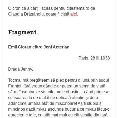
O cronică a cărţii, scrisă pentru citestema.ro de
Claudia Drăgănoiu, poate fi citită
aici
.
Fragment
Emil Cioran către Jeni Acterian
Paris, 28 III 1938
Dragă Jenny,
Tocmai mă pregăteam să plec pentru o lună prin sudul
Franței, fără vreun gând c-ar putea un semn de viață
să-mi însenineze visurile mele obosite – când primesc
scrisoarea ta de o atât de delicată atenție și de o
adâncime umană atât de mișcătoare! Aș fi stupid și
mincinos dacă mi-aș ascunde bucuria ce mi-au făcut-o
aprecierile tale, cu atât mai mult cu cât veștile din țară