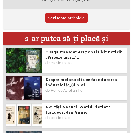
vezi toate articolele
s-ar putea să-ţi placă şi
O saga transgenerațională hipnotică:
„Fiicele mării”...
de
citeste-ma.ro
Despre melancolia ce face durerea
îndurabilă: „Și n-ai...
de
Romeo Aurelian Ilie
Noutăţi Anansi. World Fiction:
traduceri din Annie...
de
citeste-ma.ro