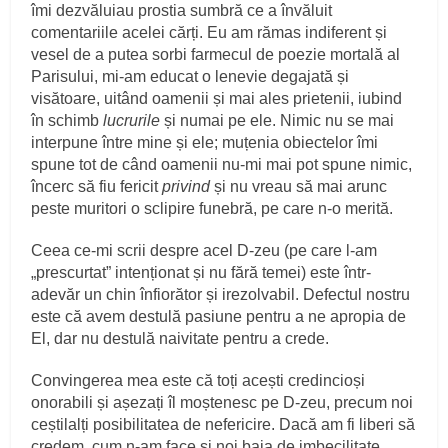
îmi dezvăluiau prostia sumbră ce a învăluit
comentariile acelei cărți. Eu am rămas indiferent și
vesel de a putea sorbi farmecul de poezie mortală al
Parisului, mi-am educat o lenevie degajată și
visătoare, uitând oamenii și mai ales prietenii, iubind
în schimb
lucrurile
și numai pe ele. Nimic nu se mai
interpune între mine și ele; muțenia obiectelor îmi
spune tot de când oamenii nu-mi mai pot spune nimic,
încerc să fiu fericit
privind
și nu vreau să mai arunc
peste muritori o sclipire funebră, pe care n-o merită.
Ceea ce-mi scrii despre acel D-zeu (pe care l-am
„prescurtat” intenționat și nu fără temei) este într-
adevăr un chin înfiorător și irezolvabil. Defectul nostru
este că avem destulă pasiune pentru a ne apropia de
El, dar nu destulă naivitate pentru a crede.
Convingerea mea este că toți acești credincioși
onorabili și așezați îl moștenesc pe D-zeu, precum noi
ceștilalți posibilitatea de nefericire. Dacă am fi liberi să
credem, cum n-am face și noi baia de imbecilitate,