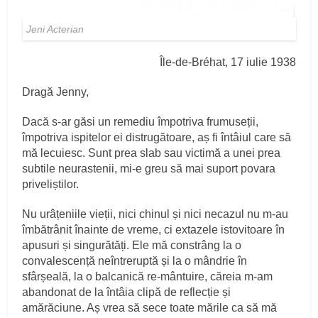
Jeni Acterian
Île-de-Bréhat, 17 iulie 1938
Dragă Jenny,
Dacă s-ar găsi un remediu împotriva frumuseții,
împotriva ispitelor ei distrugătoare, aș fi întâiul care să
mă lecuiesc. Sunt prea slab sau victimă a unei prea
subtile neurastenii, mi-e greu să mai suport povara
priveliștilor.
Nu urâțeniile vieții, nici chinul și nici necazul nu m-au
îmbătrânit înainte de vreme, ci extazele istovitoare în
apusuri și singurătăți. Ele mă constrâng la o
convalescență neîntreruptă și la o mândrie în
sfârșeală, la o balcanică re-mântuire, căreia m-am
abandonat de la întâia clipă de reflecție și
amărăciune. Aș vrea să sece toate mările ca să mă