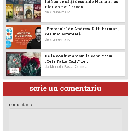
Iată cu ce cărţi deschide Humanitas
Fiction noul sezon...
de
citeste-ma.ro
„Protocols“ de Andrew D. Huberman,
cea mai așteptată...
de
citeste-ma.ro
De la confucianism la comunism:
„Cele Patru Cărți” de...
de
Mihaela Pascu-Oglindă
scrie un comentariu
comentariu