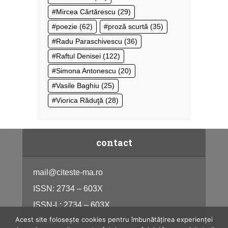
Mircea Cărtărescu
(29)
poezie
(62)
proză scurtă
(35)
Radu Paraschivescu
(36)
Raftul Denisei
(122)
Simona Antonescu
(20)
Vasile Baghiu
(25)
Viorica Răduţă
(28)
contact
mail@citeste-ma.ro
ISSN: 2734 – 603X
ISSN-L: 2734 – 603X
Acest site folosește cookies pentru îmbunătățirea experienței
citeste-ma.ro