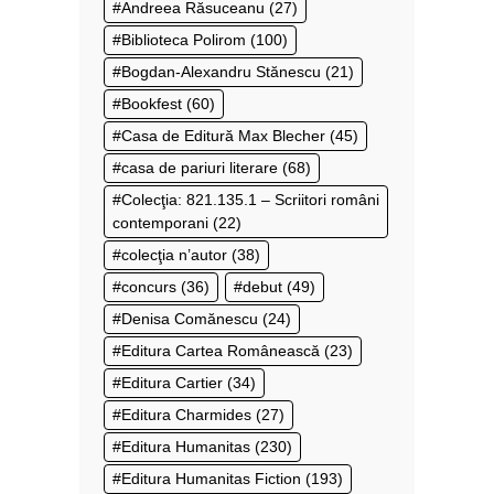
Andreea Răsuceanu
(27)
Biblioteca Polirom
(100)
Bogdan-Alexandru Stănescu
(21)
Bookfest
(60)
Casa de Editură Max Blecher
(45)
casa de pariuri literare
(68)
Colecţia: 821.135.1 – Scriitori români
contemporani
(22)
colecţia n’autor
(38)
concurs
(36)
debut
(49)
Denisa Comănescu
(24)
Editura Cartea Românească
(23)
Editura Cartier
(34)
Editura Charmides
(27)
Editura Humanitas
(230)
Editura Humanitas Fiction
(193)