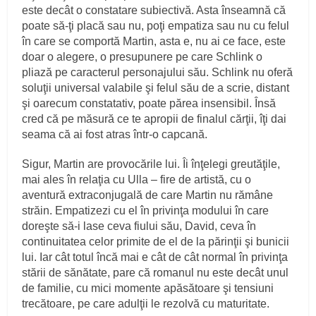
este decât o constatare subiectivă. Asta înseamnă că
poate să-ţi placă sau nu, poţi empatiza sau nu cu felul
în care se comportă Martin, asta e, nu ai ce face, este
doar o alegere, o presupunere pe care Schlink o
pliază pe caracterul personajului său. Schlink nu oferă
soluţii universal valabile şi felul său de a scrie, distant
şi oarecum constatativ, poate părea insensibil. Însă
cred că pe măsură ce te apropii de finalul cărţii, îţi dai
seama că ai fost atras într-o capcană.
Sigur, Martin are provocările lui. Îi înţelegi greutăţile,
mai ales în relaţia cu Ulla – fire de artistă, cu o
aventură extraconjugală de care Martin nu rămâne
străin. Empatizezi cu el în privinţa modului în care
doreşte să-i lase ceva fiului său, David, ceva în
continuitatea celor primite de el de la părinţii şi bunicii
lui. Iar cât totul încă mai e cât de cât normal în privinţa
stării de sănătate, pare că romanul nu este decât unul
de familie, cu mici momente apăsătoare şi tensiuni
trecătoare, pe care adulţii le rezolvă cu maturitate.