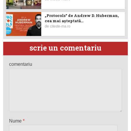
„Protocols“ de Andrew D. Huberman,
cea mai așteptată...
de
citeste-ma.ro
scrie un comentariu
comentariu
Nume
*