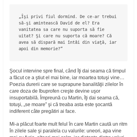
„Îşi privi fiul dormind. De ce-ar trebui 
să-şi amintească David de el? Era 
vanitatea sa care nu suporta să fie 
uitat? Şi care nu suporta că moare? Că 
avea să dispară mai întâi din viaţă, iar 
apoi din memorie?”
Şocul intervine spre final, când îţi dai seama că timpul
a făcut ce a ştiut el mai bine, iar moartea totuşi vine…
Poezia durerii care se suprapune banalităţii zilelor în
care doza de Ibuprofen creşte devine uşor
insuportabilă. Împreună cu Martin, îţi dai seama că,
totuşi, „se moare” şi că treaba asta este şocantă
indiferent câte pregătiri ai face.
Mi-a plăcut foarte mult felul în care Martin caută un ritm
în zilele sale şi paralela cu valurile: uneori, apa vine