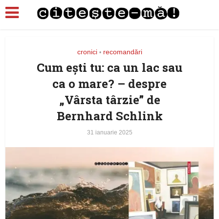
cronici
recomandări
•
Cum eşti tu: ca un lac sau
ca o mare? – despre
„Vârsta târzie” de
Bernhard Schlink
31 ianuarie 2025