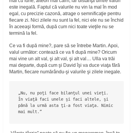
mai cu furie, alteori mai calm, iar distanţa dintre valuri
este inegală. Faptul că valurile nu vin la mal în mod
egal, cu precizie cazonă, atrage o semnificaţie pentru
fiecare zi. Nici zilele nu sunt la fel, nici ele nu se închid
în aceeaşi formă, după cum nici toate vieţile nu se
termină la fel.
Ce va fi după mine?, pare să se întrebe Martin. Apoi,
valul următor: contează ce va fi după mine? Oricum
mai vine un alt val, şi alt val, şi alt val… Ulla va trăi
mai departe, după cum şi David îşi va duce viaţa fără
Martin, fiecare numărându-şi valurile şi zilele inegale.
„Nu, nu poţi face bilanţul unei vieţi. 
În viaţă faci unele şi faci altele, şi 
până la urmă asta ţi-a fost viaţa. Nimic 
mai mult.”