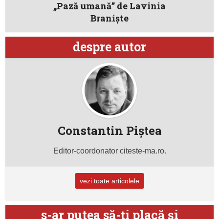
„Pază umană” de Lavinia
Branişte
despre autor
Constantin Piştea
Editor-coordonator citeste-ma.ro.
vezi toate articolele
s-ar putea să-ţi placă şi