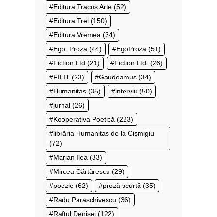
Editura Tracus Arte
(52)
Editura Trei
(150)
Editura Vremea
(34)
Ego. Proză
(44)
EgoProză
(51)
Fiction Ltd
(21)
Fiction Ltd.
(26)
FILIT
(23)
Gaudeamus
(34)
Humanitas
(35)
interviu
(50)
jurnal
(26)
Kooperativa Poetică
(223)
librăria Humanitas de la Cișmigiu
(72)
Marian Ilea
(33)
Mircea Cărtărescu
(29)
poezie
(62)
proză scurtă
(35)
Radu Paraschivescu
(36)
Raftul Denisei
(122)