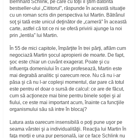
Bernhard Schlink, pe care cu toţii îl ştim datorită
bestseller-ului „Cititorul”, răspunde în această situaţie
cu un roman scris din perspectiva lui Martin. Bătrânul
soţ şi tată este unicul deţinător de „cameră” în această
carte, astfel că tot ce ni se oferă privirii ajunge la noi
prin „lentila” lui Martin.
În 55 de mici capitole, împărţite în trei părţi, aflăm cum
negociază Martin şocul apropierii de moarte. De fapt,
şoc este chiar un cuvânt exagerat. Poate şi cu
influenţa domeniului în care profesează, Martin este
mai degrabă analitic şi oarecum rece. Nu că nu i-ar
păsa şi că nu l-ar copleşi momentul, dar pare că totul
este pentru el doar o sursă de calcul: ce are de făcut,
cum să acţioneze mai bine pentru binele soţiei şi al
fiului, ce este mai important acum, înainte ca funcţiile
organismului său să intre în blocaj?
Latura asta oarecum insensibilă o poţi pune uşor pe
seama vârstei şi a individualităţii. Reacţia lui Martin în
faţa morţii e una pur personală, iar ce face Schlink nu