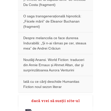
Da Costa (fragment)
O saga transgenerațională hipnotică:
„Fiicele mării” de Eleanor Buchanan
(fragment)
Despre melancolia ce face durerea
îndurabilă: „Și n-ai rămas pe cer, steaua
mea” de Andrei Crăciun
Noutăţi Anansi. World Fiction: traduceri
din Annie Ernaux și Ahmet Altan, dar şi
surprinzătoarea Aurora Venturini
Iată cu ce cărţi deschide Humanitas
Fiction noul sezon literar
dacă vrei să susţii site-ul