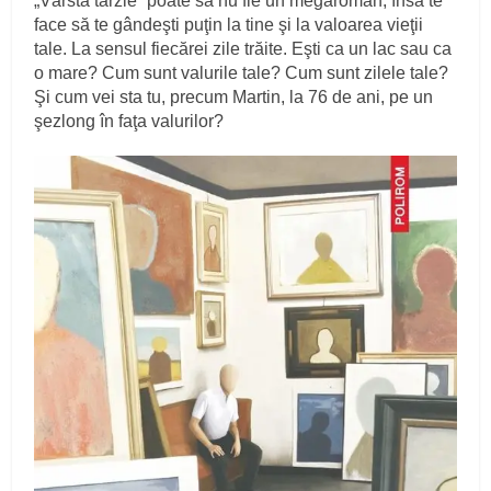
„Vârsta târzie” poate să nu fie un megaroman, însă te
face să te gândeşti puţin la tine şi la valoarea vieţii
tale. La sensul fiecărei zile trăite. Eşti ca un lac sau ca
o mare? Cum sunt valurile tale? Cum sunt zilele tale?
Şi cum vei sta tu, precum Martin, la 76 de ani, pe un
şezlong în faţa valurilor?