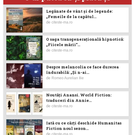
Legănate de vânt și de legende:
„Femeile de la capătul...
de
citeste-ma.ro
O saga transgenerațională hipnotică:
„Fiicele mării”...
de
citeste-ma.ro
Despre melancolia ce face durerea
îndurabilă: „Și n-ai...
de
Romeo Aurelian Ilie
Noutăţi Anansi. World Fiction:
traduceri din Annie...
de
citeste-ma.ro
Iată cu ce cărţi deschide Humanitas
Fiction noul sezon...
de
citeste-ma.ro