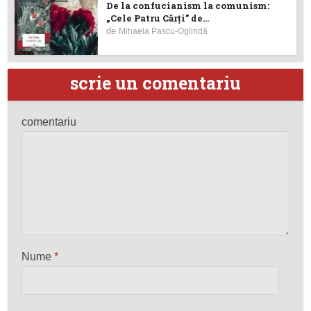
De la confucianism la comunism:
„Cele Patru Cărți” de...
de
Mihaela Pascu-Oglindă
scrie un comentariu
comentariu
Nume
*