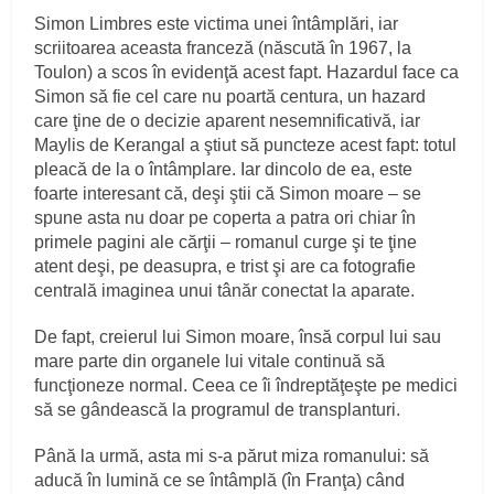
Simon Limbres este victima unei întâmplări, iar
scriitoarea aceasta franceză (născută în 1967, la
Toulon) a scos în evidenţă acest fapt. Hazardul face ca
Simon să fie cel care nu poartă centura, un hazard
care ţine de o decizie aparent nesemnificativă, iar
Maylis de Kerangal a ştiut să puncteze acest fapt: totul
pleacă de la o întâmplare. Iar dincolo de ea, este
foarte interesant că, deşi ştii că Simon moare – se
spune asta nu doar pe coperta a patra ori chiar în
primele pagini ale cărţii – romanul curge şi te ţine
atent deşi, pe deasupra, e trist şi are ca fotografie
centrală imaginea unui tânăr conectat la aparate.
De fapt, creierul lui Simon moare, însă corpul lui sau
mare parte din organele lui vitale continuă să
funcţioneze normal. Ceea ce îi îndreptăţeşte pe medici
să se gândească la programul de transplanturi.
Până la urmă, asta mi s-a părut miza romanului: să
aducă în lumină ce se întâmplă (în Franţa) când