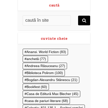
caută
cuvinte cheie
Anansi. World Fiction
(83)
anchetă
(77)
Andreea Răsuceanu
(27)
Biblioteca Polirom
(100)
Bogdan-Alexandru Stănescu
(21)
Bookfest
(60)
Casa de Editură Max Blecher
(45)
casa de pariuri literare
(68)
Colecţia: 821.135.1 – Scriitori români