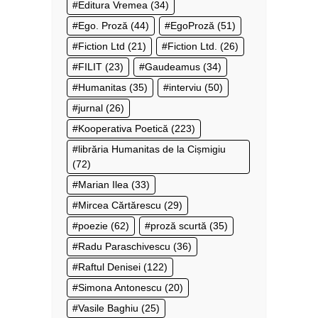
Editura Vremea
(34)
Ego. Proză
(44)
EgoProză
(51)
Fiction Ltd
(21)
Fiction Ltd.
(26)
FILIT
(23)
Gaudeamus
(34)
Humanitas
(35)
interviu
(50)
jurnal
(26)
Kooperativa Poetică
(223)
librăria Humanitas de la Cișmigiu
(72)
Marian Ilea
(33)
Mircea Cărtărescu
(29)
poezie
(62)
proză scurtă
(35)
Radu Paraschivescu
(36)
Raftul Denisei
(122)
Simona Antonescu
(20)
Vasile Baghiu
(25)