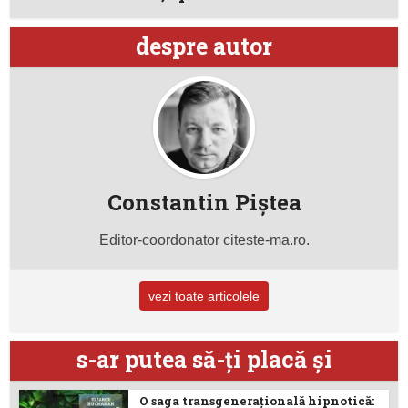
despre autor
Constantin Piştea
Editor-coordonator citeste-ma.ro.
vezi toate articolele
s-ar putea să-ţi placă şi
O saga transgenerațională hipnotică: