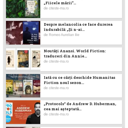
„Fiicele mării”...
de
citeste-ma.ro
Despre melancolia ce face durerea
îndurabilă: „Și n-ai...
de
Romeo Aurelian Ilie
Noutăţi Anansi. World Fiction:
traduceri din Annie...
de
citeste-ma.ro
Iată cu ce cărţi deschide Humanitas
Fiction noul sezon...
de
citeste-ma.ro
„Protocols“ de Andrew D. Huberman,
cea mai așteptată...
de
citeste-ma.ro