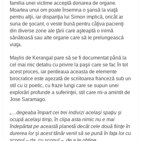
familia unei victime acceptă donarea de organe.
Moartea unui om poate însemna o şansă la viaţă
pentru alţii, iar dispariţia lui Simon implică, oricât ar
suna de şocant, o veste bună pentru câţiva pacienţi
din diverse zone ale ţării care aşteaptă o inimă
sănătoasă sau alte organe care să le prelungească
viaţa.
Maylis de Kerangal pare să se fi documentat până la
cel mai mic detaliu cu privire la paşii care se fac în tot
acest proces, iar perdeaua aceasta de elemente
birocratice este aşezată de scriitoarea franceză sub un
stil cu iz poetic, cu fraze lungi care se supun unei
explorări profunde a suferinţei, stil care mi-a amintit de
Jose Saramago.
„…degeaba împart cei trei indivizi acelaşi spaţiu şi
ocupă acelaşi timp, în clipa asta nimic nu e mai
îndepărtat pe această planetă decât cele două fiinţe în
durerea lor şi acest tânăr venit să se pună în faţa lor cu
scopul – da, cu scopul – de a le obţine