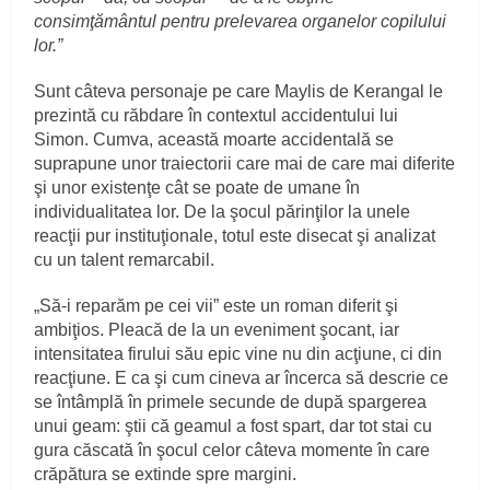
consimţământul pentru prelevarea organelor copilului
lor.”
Sunt câteva personaje pe care Maylis de Kerangal le
prezintă cu răbdare în contextul accidentului lui
Simon. Cumva, această moarte accidentală se
suprapune unor traiectorii care mai de care mai diferite
şi unor existenţe cât se poate de umane în
individualitatea lor. De la şocul părinţilor la unele
reacţii pur instituţionale, totul este disecat şi analizat
cu un talent remarcabil.
„Să-i reparăm pe cei vii” este un roman diferit şi
ambiţios. Pleacă de la un eveniment şocant, iar
intensitatea firului său epic vine nu din acţiune, ci din
reacţiune. E ca şi cum cineva ar încerca să descrie ce
se întâmplă în primele secunde de după spargerea
unui geam: ştii că geamul a fost spart, dar tot stai cu
gura căscată în şocul celor câteva momente în care
crăpătura se extinde spre margini.