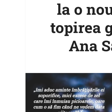
la o no
topirea 
Ana S