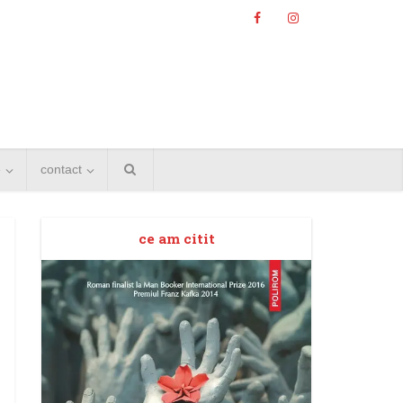
e
contact
ce am citit