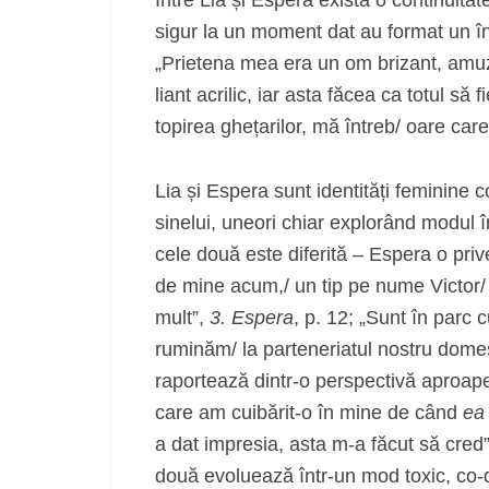
Între Lia și Espera există o continuita
sigur la un moment dat au format un înt
„Prietena mea era un om brizant, amuzan
liant acrilic, iar asta făcea ca totul să 
topirea ghețarilor, mă întreb/ oare care
Lia și Espera sunt identități feminine 
sinelui, uneori chiar explorând modul în
cele două este diferită – Espera o priv
de mine acum,/ un tip pe nume Victor
mult”,
3. Espera
, p. 12; „Sunt în parc 
ruminăm/ la parteneriatul nostru dome
raportează dintr-o perspectivă aproap
care am cuibărit-o în mine de când
e
a dat impresia, asta m-a făcut să cred
două evoluează într-un mod toxic, co-d