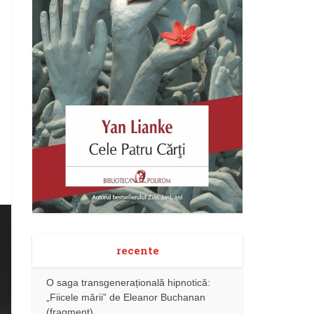
recente
O saga transgenerațională hipnotică:
„Fiicele mării” de Eleanor Buchanan
(fragment)