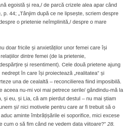
oană egoistă și rea,/ de parcă crizele alea apar când
a
, p. 44; „Tânjim după ce ne lipsește, scriem despre
, despre o prietenie neîmplinită,/ despre o mare
oar fricile și anxietăților unor femei care își
elațiilor dintre femei (de la prietenie,
 despărțire și resentiment). Cele două prietene ajung
edrept în care își proiectează „realitatea” și
rteze una de cealaltă – reconcilierea fiind imposibilă.
de aceea nu-mi voi mai petrece serile/ gândindu-mă la
, și eu, și Lia, că am pierdut destul – nu mai știam
em și/ nici motivele pentru care ar fi trebuit să o
i aduc aminte îmbrățișările ei soporifice, mici excese
are cum o să fim când ne vedem data viitoare?”
28.