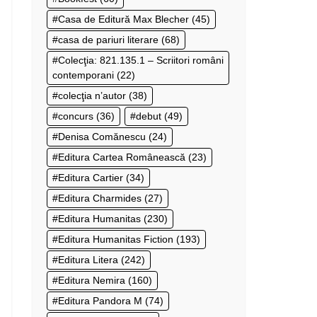
Casa de Editură Max Blecher
(45)
casa de pariuri literare
(68)
Colecţia: 821.135.1 – Scriitori români
contemporani
(22)
colecţia n’autor
(38)
concurs
(36)
debut
(49)
Denisa Comănescu
(24)
Editura Cartea Românească
(23)
Editura Cartier
(34)
Editura Charmides
(27)
Editura Humanitas
(230)
Editura Humanitas Fiction
(193)
Editura Litera
(242)
Editura Nemira
(160)
Editura Pandora M
(74)