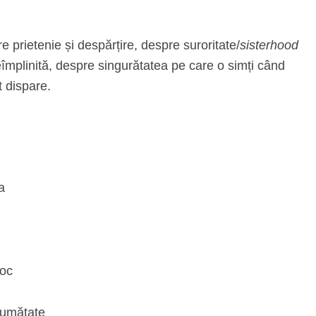
e prietenie și despărțire, despre suroritate/
sisterhood
neîmplinită, despre singurătatea pe care o simți când
 dispare.
a
loc
jumătate