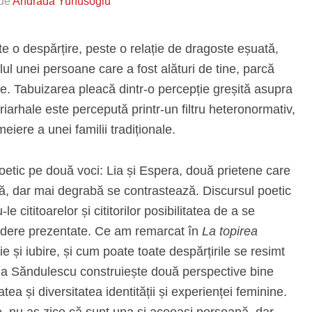
 de
Andrada Yunusoglu
e o despărțire, peste o relație de dragoste eșuată,
ul unei persoane care a fost alături de tine, parcă
e. Tabuizarea pleacă dintr-o percepție greșită asupra
patriarhale este percepută printr-un filtru heteronormativ,
iere a unei familii tradiționale.
tic pe două voci: Lia și Espera, două prietene care
ă, dar mai degrabă se contrastează. Discursul poetic
e cititoarelor și cititorilor posibilitatea de a se
 vedere prezentate. Ce am remarcat în
La topirea
nie și iubire, și cum poate toate despărțirile se resimt
Ana Săndulescu construiește două perspective bine
tea și diversitatea identității și experienței feminine.