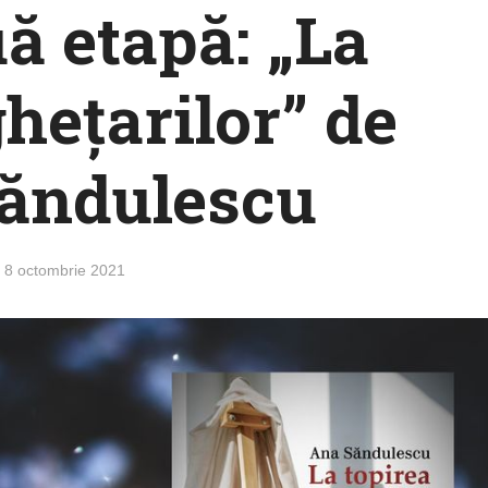
uă etapă: „La
ghețarilor” de
ăndulescu
8 octombrie 2021