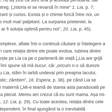
te, nu aș zice că sunt una și aceeași persoană, dar
reg. („Istoria ei se revarsă în mine”
1. Lia
, p. 7;
t și curios. Exista și o chimie fizică între noi, un
fie mult mai/ palpitant. La surparea prieteniei, la
 ar fi soluția optimă pentru noi”,
20. Lia
, p. 45).
complexe, aflate într-o continuă căutare și înțelegere a
 care relația dintre ele poate evolua. Iubirea dintre
ește pe Lia ca pe o parteneră de viață („Lia are grijă
/ îmi spune să mă
bucur
, că/ „oricum n-o să dureze
cu Lia, stăm în iarbă undeva/ prin preajma lacului,
stic; zâmbim”,
16. Espera
, p. 38), pe când Lia se
e maternă („Mi-e teamă de starea asta paradoxală pe
a
a plecat. Mereu am crezut că eu sunt mama. Așa mi-
”,
12. Lia
, p. 29). Cu toate acestea, relația dintre cele
ependent, în final ajungând la o inevitabilă