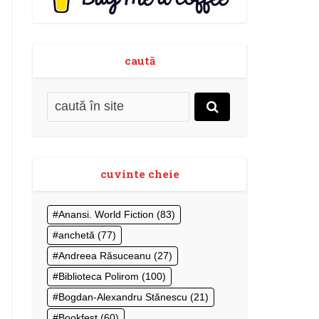
caută
cuvinte cheie
Anansi. World Fiction
(83)
anchetă
(77)
Andreea Răsuceanu
(27)
Biblioteca Polirom
(100)
Bogdan-Alexandru Stănescu
(21)
Bookfest
(60)