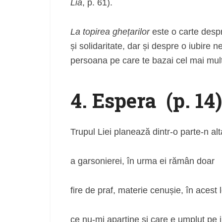
Lia
, p. 61).
La topirea ghețarilor
este o carte despr
și solidaritate, dar și despre o iubire 
persoana pe care te bazai cel mai mult
4. Espera
(p. 14)
Trupul Liei planează dintr-o parte-n alt
a garsonierei, în urma ei rămân doar
fire de praf, materie cenușie, în acest 
ce nu-mi aparține și care e umplut pe 