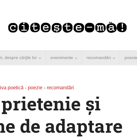
rii, despre cărţile lor
evenimente
recomandări
poezi
iva poetică
poezie
recomandări
•
•
prietenie și
e de adaptare