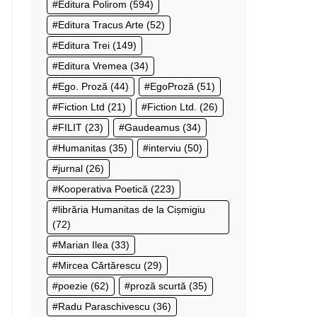
Editura Polirom
(594)
Editura Tracus Arte
(52)
Editura Trei
(149)
Editura Vremea
(34)
Ego. Proză
(44)
EgoProză
(51)
Fiction Ltd
(21)
Fiction Ltd.
(26)
FILIT
(23)
Gaudeamus
(34)
Humanitas
(35)
interviu
(50)
jurnal
(26)
Kooperativa Poetică
(223)
librăria Humanitas de la Cișmigiu
(72)
Marian Ilea
(33)
Mircea Cărtărescu
(29)
poezie
(62)
proză scurtă
(35)
Radu Paraschivescu
(36)