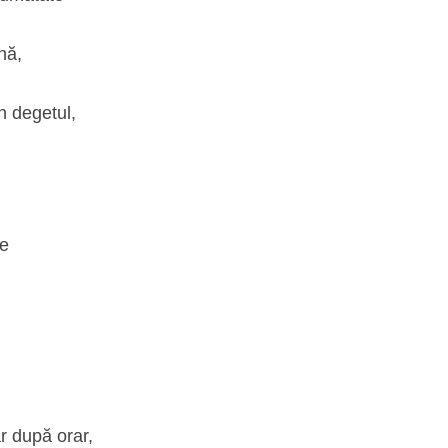
enă,
n degetul,
re
ar după orar,