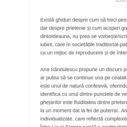
scris
Există ghiduri despre cum să treci pest
dar despre prietenie și cum acoperi gol
dintotdeauna, nu prea se vorbește/scri
iubirii, care în societățile tradițional-
ca un mijloc de reproducere și de înteme
Ana Săndulescu propune un discurs poe
ar putea să se continue una pe cealalt
este unul de natură confesivă, oferindu-l
identifica cu unul dintre punctele de
ghețarilor
este fluiditatea dintre priete
la un moment dat la fel de puternic. 
individualizate, care reflectă complexita