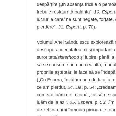
despărțire („În absența fricii e o pers
trebuie restaurată balanța”,
19. Esper
lucrurile care/ ne sunt negate, forțate
pierdere”,
31. Espera
, p. 70).
Volumul Anei Săndulescu explorează nu d
descoperă identitatea, ci și importanța r
suroritate/
sisterhood
și iubire, până la
să se consume una pe cealaltă, modul n
propriile așteptări le face să se îndepă
(„Cu Espera, învățăm una de la alta, 
ce am pierdut,
24. Lia
, p. 54; „credeam
cum s-o luăm de la capăt, ce să ne spun
luăm de la azi”,
25. Espera
, p. 56; „îm
de zel care îmi înmuiau picioarele, o