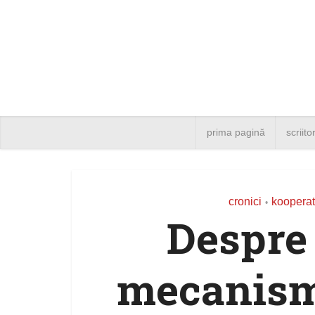
prima pagină
scriito
cronici
kooperat
•
Despre 
mecanism