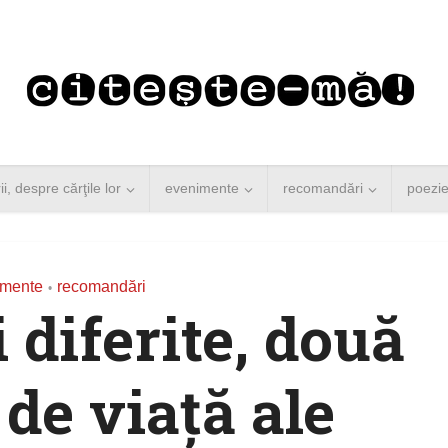
rii, despre cărţile lor
evenimente
recomandări
poezi
gmente
recomandări
•
 diferite, două
 de viață ale