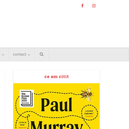
e
contact
ce am citit