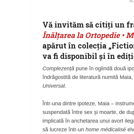
sc
Vă invităm să citiţi un 
Înălțarea la Ortopedie • M
apărut în colecția „Ficti
va fi disponibil și în ediți
Complezență
pune în oglindă două ipo
îndrăgostită de literatură numită Maia,
Universal
.
Într-una dintre ipoteze, Maia – instrum
suspendată între sex și moarte, de du
implicată în anchetarea unui avort ile
să lucreze într-un
home médicalisé
elv