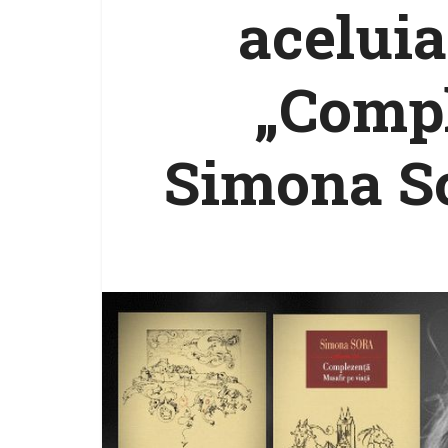
aceluia
„Compl
Simona So