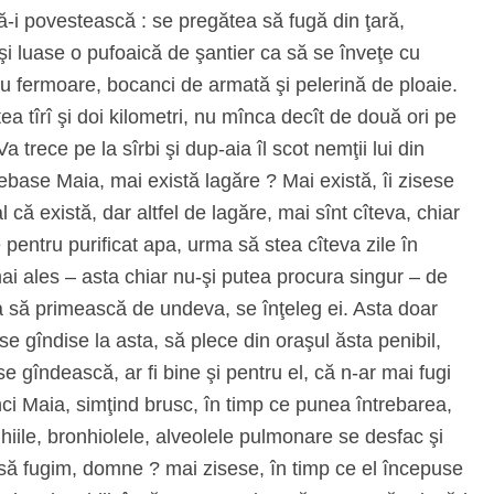
ă-i povestească : se pregătea să fugă din ţară,
şi luase o pufoaică de şantier ca să se înveţe cu
cu fermoare, bocanci de armată şi pelerină de ploaie.
ea tîrî şi doi kilometri, nu mînca decît de două ori pe
 trece pe la sîrbi şi dup-aia îl scot nemţii lui din
rebase Maia, mai există lagăre ? Mai există, îi zisese
 că există, dar altfel de lagăre, mai sînt cîteva, chiar
pentru purificat apa, urma să stea cîteva zile în
ai ales – asta chiar nu-şi putea procura singur – de
a să primească de undeva, se înţeleg ei. Asta doar
e gîndise la asta, să plece din oraşul ăsta penibil,
 gîndească, ar fi bine şi pentru el, că n-ar mai fugi
nci Maia, simţind brusc, în timp ce punea întrebarea,
iile, bronhiolele, alveolele pulmonare se desfac şi
 să fugim, domne ? mai zisese, în timp ce el începuse