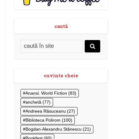
caută
cuvinte cheie
Anansi. World Fiction
(83)
anchetă
(77)
Andreea Răsuceanu
(27)
Biblioteca Polirom
(100)
Bogdan-Alexandru Stănescu
(21)
Bookfest
(60)