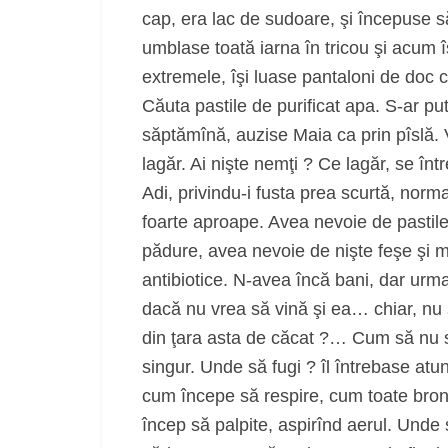
cap, era lac de sudoare, şi începuse s
umblase toată iarna în tricou şi acum î
extremele, îşi luase pantaloni de doc 
Căuta pastile de purificat apa. S-ar put
săptămînă, auzise Maia ca prin pîslă. Va
lagăr. Ai nişte nemţi ? Ce lagăr, se înt
Adi, privindu-i fusta prea scurtă, normal
foarte aproape. Avea nevoie de pastile 
pădure, avea nevoie de nişte feşe şi m
antibiotice. N-avea încă bani, dar urm
dacă nu vrea să vină şi ea… chiar, nu s
din ţara asta de căcat ?… Cum să nu se
singur. Unde să fugi ? îl întrebase atu
cum începe să respire, cum toate bronh
încep să palpite, aspirînd aerul. Unde