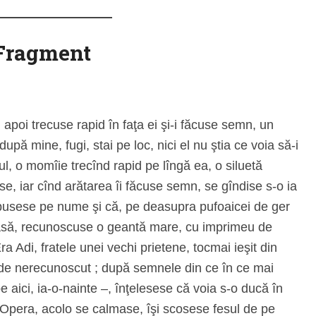
Fragment
, apoi trecuse rapid în faţa ei şi-i făcuse semn, un
pă mine, fugi, stai pe loc, nici el nu ştia ce voia să-i
l, o momîie trecînd rapid pe lîngă ea, o siluetă
se, iar cînd arătarea îi făcuse semn, se gîndise s-o ia
 spusese pe nume şi că, pe deasupra pufoaicei de ger
roasă, recunoscuse o geantă mare, cu imprimeu de
a Adi, fratele unei vechi prietene, tocmai ieşit din
ă de nerecunoscut ; după semnele din ce în ce mai
e aici, ia-o-nainte –, înţelesese că voia s-o ducă în
 Opera, acolo se calmase, îşi scosese fesul de pe