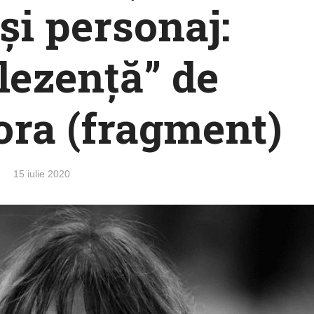
și personaj:
ezență” de
ra (fragment)
15 iulie 2020