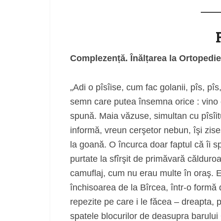
Complezență. Înălțarea la Ortopedie
„Adi o pîsîise, cum fac golanii, pîs, pîs
semn care putea însemna orice : vino du
spună. Maia văzuse, simultan cu pîsîitu
informă, vreun cerşetor nebun, îşi zise
la goană. O încurca doar faptul că îi
purtate la sfîrşit de primăvară căldu
camuflaj, cum nu erau multe în oraş. Er
închisoarea de la Bîrcea, într-o form
repezite pe care i le făcea – dreapta, p
spatele blocurilor de deasupra barului