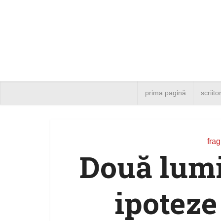
prima pagină
scriito
fra
Două lumi
ipoteze