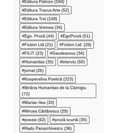
Editura Polirom
(594)
Editura Tracus Arte
(52)
Editura Trei
(148)
Editura Vremea
(34)
Ego. Proză
(44)
EgoProză
(51)
Fiction Ltd
(21)
Fiction Ltd.
(26)
FILIT
(23)
Gaudeamus
(34)
Humanitas
(35)
interviu
(50)
jurnal
(26)
Kooperativa Poetică
(223)
librăria Humanitas de la Cișmigiu
(72)
Marian Ilea
(33)
Mircea Cărtărescu
(29)
poezie
(62)
proză scurtă
(35)
Radu Paraschivescu
(36)