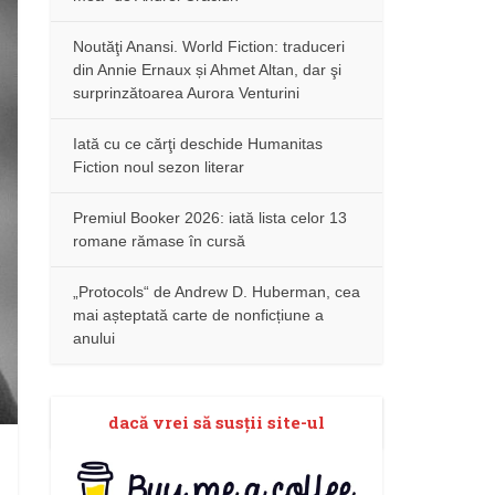
Noutăţi Anansi. World Fiction: traduceri
din Annie Ernaux și Ahmet Altan, dar şi
surprinzătoarea Aurora Venturini
Iată cu ce cărţi deschide Humanitas
Fiction noul sezon literar
Premiul Booker 2026: iată lista celor 13
romane rămase în cursă
„Protocols“ de Andrew D. Huberman, cea
mai așteptată carte de nonficțiune a
anului
dacă vrei să susţii site-ul