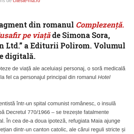
ris de
citeste-ma.ro
fragment din romanul
Complezență.
usafir pe viață
de Simona Sora,
on Ltd.” a Editurii Polirom. Volumul
e digitală.
teze de viață ale aceluiași personaj, o soră medicală
 la fel ca personajul principal din romanul
Hotel
entistă într-un spital comunist românesc, o insulă
pă Decretul 770/1966 – se trezește fatalmente
gal. În cea de-a doua ipoteză, refugiata Maia ajunge
ețian dintr-un canton catolic, ale cărui reguli stricte și