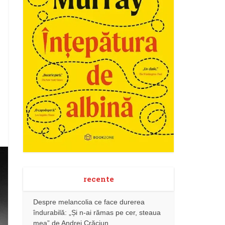
recente
Despre melancolia ce face durerea
îndurabilă: „Și n-ai rămas pe cer, steaua
mea” de Andrei Crăciun