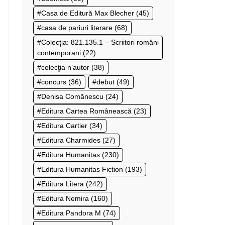
Casa de Editură Max Blecher
(45)
casa de pariuri literare
(68)
Colecţia: 821.135.1 – Scriitori români
contemporani
(22)
colecţia n’autor
(38)
concurs
(36)
debut
(49)
Denisa Comănescu
(24)
Editura Cartea Românească
(23)
Editura Cartier
(34)
Editura Charmides
(27)
Editura Humanitas
(230)
Editura Humanitas Fiction
(193)
Editura Litera
(242)
Editura Nemira
(160)
Editura Pandora M
(74)