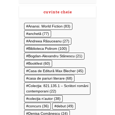
cuvinte cheie
Anansi. World Fiction
(83)
anchetă
(77)
Andreea Răsuceanu
(27)
Biblioteca Polirom
(100)
Bogdan-Alexandru Stănescu
(21)
Bookfest
(60)
Casa de Editură Max Blecher
(45)
casa de pariuri literare
(68)
Colecţia: 821.135.1 – Scriitori români
contemporani
(22)
colecţia n’autor
(38)
concurs
(36)
debut
(49)
Denisa Comănescu
(24)