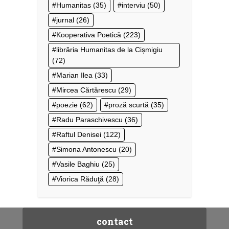
Humanitas
(35)
interviu
(50)
jurnal
(26)
Kooperativa Poetică
(223)
librăria Humanitas de la Cișmigiu
(72)
Marian Ilea
(33)
Mircea Cărtărescu
(29)
poezie
(62)
proză scurtă
(35)
Radu Paraschivescu
(36)
Raftul Denisei
(122)
Simona Antonescu
(20)
Vasile Baghiu
(25)
Viorica Răduţă
(28)
contact