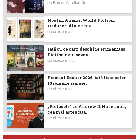
de
Romeo Aurelian Ilie
Noutăţi Anansi. World Fiction:
traduceri din Annie...
de
citeste-ma.ro
Iată cu ce cărţi deschide Humanitas
Fiction noul sezon...
de
citeste-ma.ro
Premiul Booker 2026: iată lista celor
13 romane rămase...
de
citeste-ma.ro
„Protocols“ de Andrew D. Huberman,
cea mai așteptată...
de
citeste-ma.ro