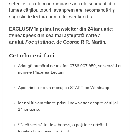
selecție cu cele mai frumoase articole și noutăți din
lumea cărților, topuri, avanpremiere, recomandări și
sugestii de lectură pentru tot weekend-ul.
EXCLUSIV în primul newsletter din 24 ianuarie:
#sneakpeek din cea mai așteptată carte a
anului,
Foc și sânge
, de George R.R. Martin.
Ce trebuie să faci:
Adaugă numărul de telefon 0736 007 950, salvează-l cu
numele Plăcerea Lecturii
Apoi trimite-ne un mesaj cu START pe Whatsapp
Iar noi îți vom trimite primul newsletter despre cărți joi,
24 ianuarie.
*Dacă vrei să te dezabonezi, o poți face oricând
trimițând un mesaj cu STOP.