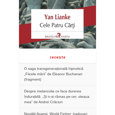
recente
O saga transgenerațională hipnotică:
„Fiicele mării” de Eleanor Buchanan
(fragment)
Despre melancolia ce face durerea
îndurabilă: „Și n-ai rămas pe cer, steaua
mea” de Andrei Crăciun
Noutăţi Anansi. World Fiction: traduceri