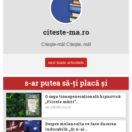
citeste-ma.ro
Citeşte-mă! Citeşte, mă!
vezi toate articolele
s-ar putea să-ţi placă şi
O saga transgenerațională hipnotică:
„Fiicele mării”...
de
citeste-ma.ro
Despre melancolia ce face durerea
îndurabilă: „Și n-ai...