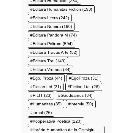
Editura Humanitas
(230)
Editura Humanitas Fiction
(193)
Editura Litera
(242)
Editura Nemira
(160)
Editura Pandora M
(74)
Editura Polirom
(594)
Editura Tracus Arte
(52)
Editura Trei
(149)
Editura Vremea
(34)
Ego. Proză
(44)
EgoProză
(51)
Fiction Ltd
(21)
Fiction Ltd.
(26)
FILIT
(23)
Gaudeamus
(34)
Humanitas
(35)
interviu
(50)
jurnal
(26)
Kooperativa Poetică
(223)
librăria Humanitas de la Cișmigiu