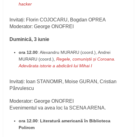
hacker
Invitați: Florin COJOCARU, Bogdan OPREA
Moderator: George ONOFREI
Duminică, 3 iunie
ora 12.00
: Alexandru MURARU (coord.), Andrei
MURARU (coord.),
Regele, comuniștii și Coroana.
Adevărata istorie a abdicării lui Mihai I
Invitați: Ioan STANOMIR, Moise GURAN, Cristian
Pârvulescu
Moderator: George ONOFREI
Evenimentul va avea loc la SCENA ARENA.
ora 12.00
:
Literatur
ă americană în Biblioteca
Polirom