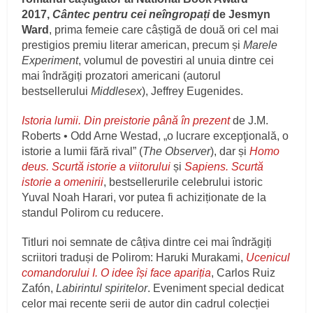
2017,
Cântec pentru cei neîngropați
de Jesmyn
Ward
, prima femeie care câștigă de două ori cel mai
prestigios premiu literar american, precum și
Marele
Experiment
, volumul de povestiri al unuia dintre cei
mai îndrăgiți prozatori americani (autorul
bestsellerului
Middlesex
), Jeffrey Eugenides.
I
storia lumii. Din preistorie până în prezent
de J.M.
Roberts • Odd Arne Westad, „o lucrare excepţională, o
istorie a lumii fără rival” (
The Observer
), dar și
Homo
deus. Scurtă istorie a viitorului
și
Sapiens. Scurtă
istorie a omenirii
, bestsellerurile celebrului istoric
Yuval Noah Harari, vor putea fi achiziționate de la
standul Polirom cu reducere.
Titluri noi semnate de câțiva dintre cei mai îndrăgiți
scriitori traduși de Polirom: Haruki Murakami,
Ucenicul
comandorului I. O idee își face apariția
, Carlos Ruiz
Zafón,
Labirintul spiritelor
. Eveniment special dedicat
celor mai recente serii de autor din cadrul colecției