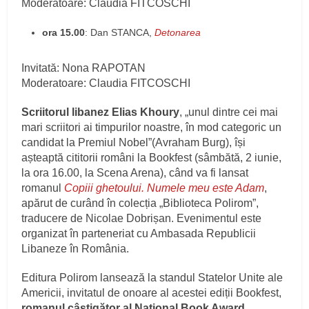
Moderatoare: Claudia FITCOSCHI
ora 15.00
: Dan STANCA,
Detonarea
Invitată: Nona RAPOTAN
Moderatoare: Claudia FITCOSCHI
Scriitorul libanez Elias Khoury
, „unul dintre cei mai
mari scriitori ai timpurilor noastre, în mod categoric un
candidat la Premiul Nobel”(Avraham Burg), își
așteaptă cititorii români la Bookfest (sâmbătă, 2 iunie,
la ora 16.00, la Scena Arena), când va fi lansat
romanul
Copiii ghetoului. Numele meu este Adam
,
apărut de curând în colecția „Biblioteca Polirom”,
traducere de Nicolae Dobrișan. Evenimentul este
organizat în parteneriat cu Ambasada Republicii
Libaneze în România.
Editura Polirom lansează la standul Statelor Unite ale
Americii, invitatul de onoare al acestei ediții Bookfest,
romanul câștigător al National Book Award