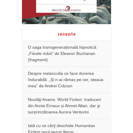
recente
O saga transgenerațională hipnotică:
„Fiicele mării” de Eleanor Buchanan
(fragment)
Despre melancolia ce face durerea
îndurabilă: „Și n-ai rămas pe cer, steaua
mea” de Andrei Crăciun
Noutăţi Anansi. World Fiction: traduceri
din Annie Ernaux și Ahmet Altan, dar şi
surprinzătoarea Aurora Venturini
Iată cu ce cărţi deschide Humanitas
Fiction noul sezon literar