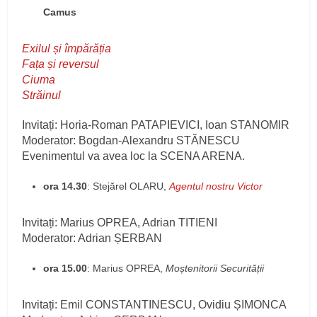
Camus
Exilul și împărăția
Fața și reversul
Ciuma
Străinul
Invitați:
Horia-Roman PATAPIEVICI, Ioan STANOMIR
Moderator: Bogdan-Alexandru STĂNESCU
Evenimentul va avea loc la SCENA ARENA.
ora 14.30
: Stejărel OLARU,
Agentul nostru Victor
Invitați: Marius OPREA, Adrian TITIENI
Moderator: Adrian ȘERBAN
ora 15.00
: Marius OPREA,
Moștenitorii Securității
Invitați: Emil CONSTANTINESCU, Ovidiu ȘIMONCA