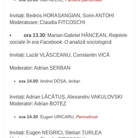
Invitați: Bedros HORASANGIAN, Sorin ANTOHI
Moderatoare: Claudia FITCOSCHI
• ora 13.30
: Marian-Gabriel HÂNCEAN,
Reţelele
sociale în era Facebook. O analiză sociologică
Invitați: Lazăr VLĂSCEANU, Constantin VICĂ
Moderator: Adrian ȘERBAN
ora 14.00
: Andrei DÓȘA,
Ierbar
Invitați: Adrian LĂCĂTUȘ, Alexandru VAKULOVSKI
Moderator: Adrian BOTEZ
ora 14.30
: Eugen URICARU,
Permafrost
Invitați: Eugen NEGRICI, Stelian ȚURLEA