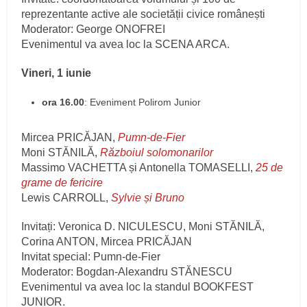
reprezentante active ale societății civice românești
Moderator: George ONOFREI
Evenimentul va avea loc la SCENA ARCA.
Vineri, 1 iunie
ora 16.00
: Eveniment Polirom Junior
Mircea PRICĂJAN,
Pumn-de-Fier
Moni STĂNILĂ,
Războiul solomonarilor
Massimo VACHETTA și Antonella TOMASELLI,
25 de
grame de fericire
Lewis CARROLL,
Sylvie și Bruno
Invitați: Veronica D. NICULESCU, Moni STĂNILĂ,
Corina ANTON, Mircea PRICĂJAN
Invitat special: Pumn-de-Fier
Moderator: Bogdan-Alexandru STĂNESCU
Evenimentul va avea loc la standul BOOKFEST
JUNIOR.