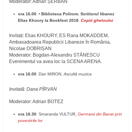
Moderator: Adrian ȘERBAN
ora 16.00
: •
Biblioteca Polirom. Scriitorul libanez
Elias Khoury la Bookfest 2018
:
Copiii ghetoului
Invitați: Elias KHOURY, ES Rana MOKADDEM,
Ambasadoarea Republicii Libaneze în România,
Nicolae DOBRIȘAN
Moderator: Bogdan-Alexandru STĂNESCU
Evenimentul va avea loc la SCENA ARENA.
ora 16.00
: Dan MIRON,
Ascultă muzica
Invitată: Dana PÎRVAN
Moderator: Adrian BOTEZ
ora 16.30
: Smaranda VULTUR,
Germanii din Banat prin
povestirile lor