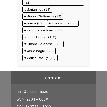
(72)
Marian Ilea
(33)
Mircea Cărtărescu
(29)
poezie
(62)
proză scurtă
(35)
Radu Paraschivescu
(36)
Raftul Denisei
(122)
Simona Antonescu
(20)
Vasile Baghiu
(25)
Viorica Răduţă
(28)
contact
mail@citeste-ma.ro
ISSN: 2734 – 603X
ISSN-L: 2734 – 603X