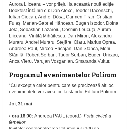
Aurora Liiceanu – vor prilejui la această nouă ediție
Bookfest întâlniri cu: Dan Alexe, Teodor Baconschi,
Iulian Ciocan, Andrei Dósa, Carmen Firan, Cristian
Fulaș, Marian-Gabriel Hâncean, Eugen Istodor, Doina
Jela, Sebastian Lăzăroiu, Cosmin Leucuța, Aurora
Liiceanu, Vintilă Mihăilescu, Dan Miron, Alexandru
Muraru, Andrei Muraru, Stejărel Olaru, Marius Oprea,
Andreea Paul, Mircea Pricăjan, Dan Stanca, Moni
Stănilă, Robert Șerban, Tudor Șerban, Eugen Uricaru,
Anca Vieru, Varujan Vosganian, Smaranda Vultur.
Programul evenimentelor Polirom
*Cu excepția celor pentru care se precizează alt loc,
evenimentele vor avea loc la standul Editurii Polirom.
Joi, 31 mai
•
ora 18.00:
Andreea PAUL (coord.),
Forța civică a
femeilor
Invitate: coordonatoarea volumului și 100 de