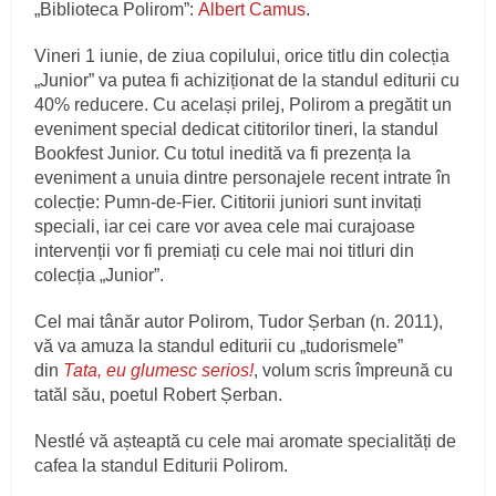
„Biblioteca Polirom”:
Albert Camus
.
Vineri 1 iunie, de ziua copilului, orice titlu din colecția
„Junior” va putea fi achiziționat de la standul editurii cu
40% reducere. Cu același prilej, Polirom a pregătit un
eveniment special dedicat cititorilor tineri, la standul
Bookfest Junior. Cu totul inedită va fi prezența la
eveniment a unuia dintre personajele recent intrate în
colecție: Pumn-de-Fier. Cititorii juniori sunt invitați
speciali, iar cei care vor avea cele mai curajoase
intervenții vor fi premiați cu cele mai noi titluri din
colecția „Junior”.
Cel mai tânăr autor Polirom, Tudor Șerban (n. 2011),
vă va amuza la standul editurii cu „tudorismele”
din
Tata, eu glumesc serios!
, volum scris împreună cu
tatăl său, poetul Robert Șerban.
Nestlé vă așteaptă cu cele mai aromate specialități de
cafea la standul Editurii Polirom.