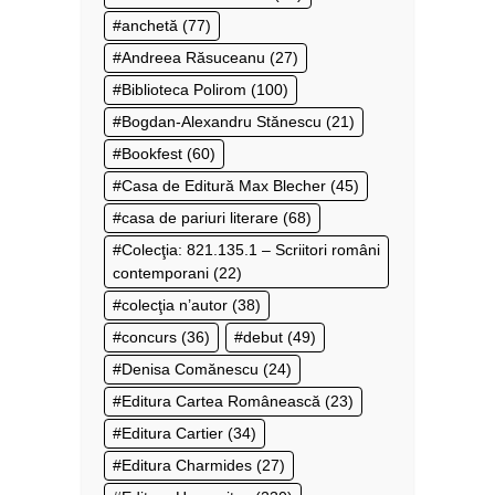
anchetă
(77)
Andreea Răsuceanu
(27)
Biblioteca Polirom
(100)
Bogdan-Alexandru Stănescu
(21)
Bookfest
(60)
Casa de Editură Max Blecher
(45)
casa de pariuri literare
(68)
Colecţia: 821.135.1 – Scriitori români
contemporani
(22)
colecţia n’autor
(38)
concurs
(36)
debut
(49)
Denisa Comănescu
(24)
Editura Cartea Românească
(23)
Editura Cartier
(34)
Editura Charmides
(27)