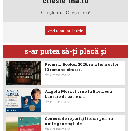
citeste-ma.ro
Citeşte-mă! Citeşte, mă!
vezi toate articolele
s-ar putea să-ţi placă şi
Premiul Booker 2026: iată lista celor
13 romane rămase...
de
citeste-ma.ro
Angela Merkel vine la București.
Lansare de carte şi...
de
citeste-ma.ro
Concurs de reportaj literar pentru
noile generații de...
de
citeste-ma.ro