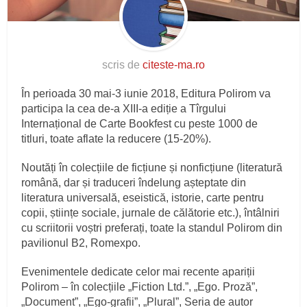
scris de
citeste-ma.ro
În perioada 30 mai-3 iunie 2018, Editura Polirom va
participa la cea de-a XIII-a ediție a Tîrgului
Internațional de Carte Bookfest cu peste 1000 de
titluri, toate aflate la reducere (15-20%).
Noutăți în colecțiile de ficțiune și nonficțiune (literatură
română, dar și traduceri îndelung așteptate din
literatura universală, eseistică, istorie, carte pentru
copii, științe sociale, jurnale de călătorie etc.), întâlniri
cu scriitorii voștri preferați, toate la standul Polirom din
pavilionul B2, Romexpo.
Evenimentele dedicate celor mai recente apariții
Polirom – în colecțiile „Fiction Ltd.”, „Ego. Proză”,
„Document”, „Ego-grafii”, „Plural”, Seria de autor