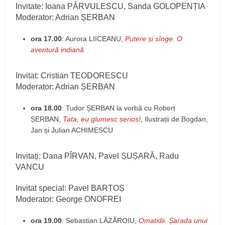
Invitate: Ioana PÂRVULESCU, Sanda GOLOPENȚIA
Moderator: Adrian ȘERBAN
ora 17.00
: Aurora LIICEANU,
Putere și sînge. O
aventură indiană
Invitat: Cristian TEODORESCU
Moderator: Adrian ȘERBAN
ora 18.00
: Tudor ȘERBAN la vorbă cu Robert
ȘERBAN,
Tata, eu glumesc serios!
, Ilustrații de Bogdan,
Jan și Julian ACHIMESCU
Invitați: Dana PÎRVAN, Pavel ȘUȘARĂ, Radu
VANCU
Invitat special: Pavel BARTOȘ
Moderator: George ONOFREI
ora 19.00
: Sebastian LĂZĂROIU,
Omatidii. Șarada unui