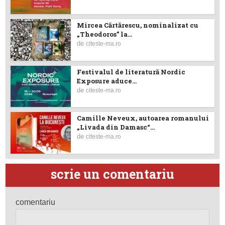
Mircea Cărtărescu, nominalizat cu
„Theodoros” la...
de
citeste-ma.ro
Festivalul de literatură Nordic
Exposure aduce...
de
citeste-ma.ro
Camille Neveux, autoarea romanului
„Livada din Damasc“...
de
citeste-ma.ro
scrie un comentariu
comentariu