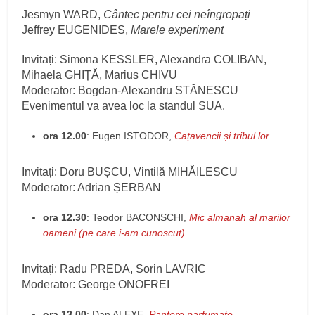
Jesmyn WARD,
Cântec pentru cei neîngropați
Jeffrey EUGENIDES,
Marele experiment
Invitați: Simona KESSLER, Alexandra COLIBAN,
Mihaela GHIȚĂ, Marius CHIVU
Moderator: Bogdan-Alexandru STĂNESCU
Evenimentul va avea loc la standul SUA.
ora 12.00
: Eugen ISTODOR,
Cațavencii și tribul lor
Invitați: Doru BUȘCU, Vintilă MIHĂILESCU
Moderator: Adrian ȘERBAN
ora 12.30
: Teodor BACONSCHI,
Mic almanah al marilor
oameni (pe care i-am cunoscut)
Invitați: Radu PREDA, Sorin LAVRIC
Moderator: George ONOFREI
ora 13.00
: Dan ALEXE,
Pantere parfumate