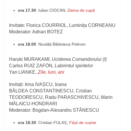
ora 17.30
: Iulian CIOCAN,
Dama de cupă
Invitate: Florica COURRIOL, Luminița CORNEANU
Moderator: Adrian BOTEZ
ora 18.00
: Noutăți Biblioteca Polirom
Haruki MURAKAMI,
Uciderea Comandorului (I)
Carlos RUIZ ZAFÓN,
Labirintul spiritelor
Yan LIANKE,
Zile, luni, ani
Invitați: Irina IVAȘCU, Ioana
BÂLDEA CONSTANTINESCU, Cristian
TEODORESCU, Radu PARASCHIVESCU, Marin
MĂLAICU-HONDRARI
Moderator: Bogdan-Alexandru STĂNESCU
ora 18.30
: Cristian FULAȘ,
Fâșii de rușine