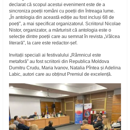
declarat că scopul acestui eveniment este de a
sincroniza poeții români cu poeții din întreaga lume.
„În antologia din această ediție au fost incluși 68 de
poeți”, a mai specificat organizatorul. Scriitorul Nicolae
Nistor, organizator, a mărturisit că antologia este o
selecție dintre poeții care au semnat în revista „Vâlcea
literară”, la care este redactor-șef.
Invitații speciali ai festivalului „Râmnicul este
metaforă” au fost scriitorii din Republica Moldova
Dumitru Crudu, Maria Ivanov, Natalia Pîntea și Adelina
Labic, autori care au obținut Premiul de excelență.