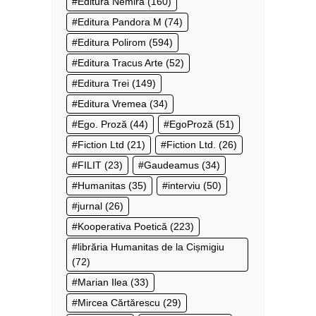
Editura Nemira
(160)
Editura Pandora M
(74)
Editura Polirom
(594)
Editura Tracus Arte
(52)
Editura Trei
(149)
Editura Vremea
(34)
Ego. Proză
(44)
EgoProză
(51)
Fiction Ltd
(21)
Fiction Ltd.
(26)
FILIT
(23)
Gaudeamus
(34)
Humanitas
(35)
interviu
(50)
jurnal
(26)
Kooperativa Poetică
(223)
librăria Humanitas de la Cișmigiu
(72)
Marian Ilea
(33)
Mircea Cărtărescu
(29)