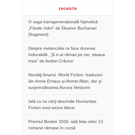
recente
O saga transgenerațională hipnotică:
„Fiicele mării” de Eleanor Buchanan
(fragment)
Despre melancolia ce face durerea
îndurabilă: „Și n-ai rămas pe cer, steaua
mea” de Andrei Crăciun
Noutăţi Anansi. World Fiction: traduceri
din Annie Ernaux și Ahmet Altan, dar şi
surprinzătoarea Aurora Venturini
Iată cu ce cărţi deschide Humanitas
Fiction noul sezon literar
Premiul Booker 2026: iată lista celor 13
romane rămase în cursă