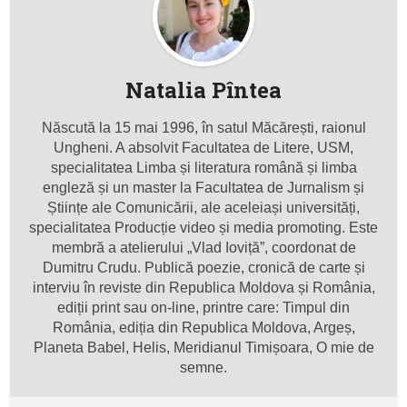
Natalia Pîntea
Născută la 15 mai 1996, în satul Măcărești, raionul
Ungheni. A absolvit Facultatea de Litere, USM,
specialitatea Limba și literatura română și limba
engleză și un master la Facultatea de Jurnalism și
Științe ale Comunicării, ale aceleiași universități,
specialitatea Producție video și media promoting. Este
membră a atelierului „Vlad Ioviță”, coordonat de
Dumitru Crudu. Publică poezie, cronică de carte și
interviu în reviste din Republica Moldova și România,
ediții print sau on-line, printre care: Timpul din
România, ediția din Republica Moldova, Argeș,
Planeta Babel, Helis, Meridianul Timișoara, O mie de
semne.