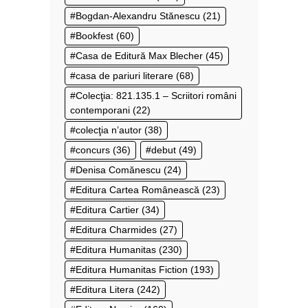
Bogdan-Alexandru Stănescu
(21)
Bookfest
(60)
Casa de Editură Max Blecher
(45)
casa de pariuri literare
(68)
Colecţia: 821.135.1 – Scriitori români
contemporani
(22)
colecţia n’autor
(38)
concurs
(36)
debut
(49)
Denisa Comănescu
(24)
Editura Cartea Românească
(23)
Editura Cartier
(34)
Editura Charmides
(27)
Editura Humanitas
(230)
Editura Humanitas Fiction
(193)
Editura Litera
(242)