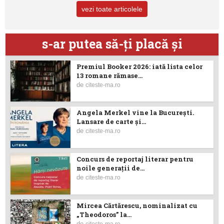
vezi toate articolele
s-ar putea să-ţi placă şi
Premiul Booker 2026: iată lista celor
13 romane rămase...
de
citeste-ma.ro
Angela Merkel vine la București.
Lansare de carte şi...
de
citeste-ma.ro
Concurs de reportaj literar pentru
noile generații de...
de
citeste-ma.ro
Mircea Cărtărescu, nominalizat cu
„Theodoros” la...
de
citeste-ma.ro