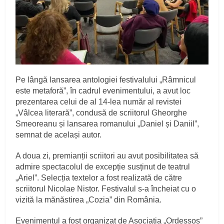
Pe lângă lansarea antologiei festivalului „Râmnicul
este metaforă”, în cadrul evenimentului, a avut loc
prezentarea celui de al 14-lea număr al revistei
„Vâlcea literară”, condusă de scriitorul Gheorghe
Smeoreanu și lansarea romanului „Daniel și Daniil”,
semnat de același autor.
A doua zi, premianții scriitori au avut posibilitatea să
admire spectacolul de excepție susținut de teatrul
„Ariel”. Selecția textelor a fost realizată de către
scriitorul Nicolae Nistor. Festivalul s-a încheiat cu o
vizită la mănăstirea „Cozia” din România.
Evenimentul a fost organizat de Asociația „Ordessos”