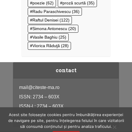
poezie
(62)
proză scurtă
(35)
Radu Paraschivescu
(36)
Raftul Denisei
(122)
Simona Antonescu
(20)
Vasile Baghiu
(25)
Viorica Răduţă
(28)
contact
mail@citeste-ma.ro
ISSN: 2734 – 603X
ISSN-L: 2734 – 603X
Acest site folosește cookies pentru îmbunătățirea experienței
citeste-ma.ro
de navigare pe site, pentru înțelegerea felului în care vizitatorii
săi consumă conținutul și pentru analiza traficului.