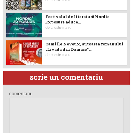
Festivalul de literatură Nordic
Exposure aduce...
de
citeste-ma.ro
Camille Neveux, autoarea romanului
„Livada din Damasc“...
de
citeste-ma.ro
scrie un comentariu
comentariu