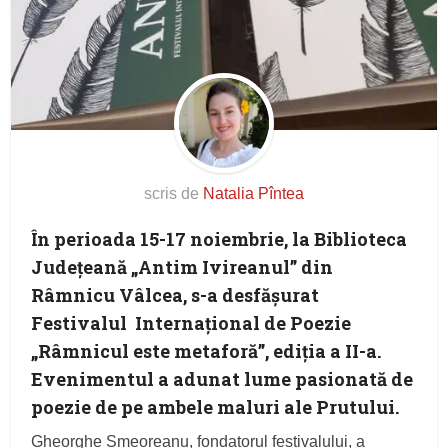
scris de
Natalia Pîntea
În perioada 15-17 noiembrie, la Biblioteca
Județeană „Antim Ivireanul” din
Râmnicu Vâlcea, s-a desfășurat
Festivalul Internațional de Poezie
„Râmnicul este metaforă”, ediția a II-a.
Evenimentul a adunat lume pasionată de
poezie de pe ambele maluri ale Prutului.
Gheorghe Smeoreanu, fondatorul festivalului, a