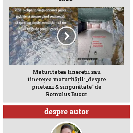
Maturitatea tinereții sau
tinerețea maturității: „despre
prieteni & singurătate” de
Romulus Bucur
despre autor