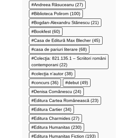
Andreea Răsuceanu
(27)
Biblioteca Polirom
(100)
Bogdan-Alexandru Stănescu
(21)
Bookfest
(60)
Casa de Editură Max Blecher
(45)
casa de pariuri literare
(68)
Colecţia: 821.135.1 – Scriitori români
contemporani
(22)
colecţia n’autor
(38)
concurs
(36)
debut
(49)
Denisa Comănescu
(24)
Editura Cartea Românească
(23)
Editura Cartier
(34)
Editura Charmides
(27)
Editura Humanitas
(230)
Editura Humanitas Fiction
(193)