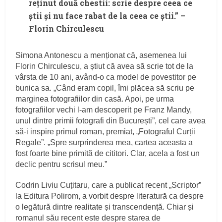
reținut două chestii: scrie despre ceea ce
știi și nu face rabat de la ceea ce știi.” –
Florin Chirculescu
Simona Antonescu a menționat că, asemenea lui
Florin Chirculescu, a știut că avea să scrie tot de la
vârsta de 10 ani, având-o ca model de povestitor pe
bunica sa. „Când eram copil, îmi plăcea să scriu pe
marginea fotografiilor din casă. Apoi, pe urma
fotografiilor vechi l-am descoperit pe Franz Mandy,
unul dintre primii fotografi din București”, cel care avea
să-i inspire primul roman, premiat, „Fotograful Curții
Regale”. „Spre surprinderea mea, cartea aceasta a
fost foarte bine primită de cititori. Clar, acela a fost un
declic pentru scrisul meu.”
Codrin Liviu Cuțitaru, care a publicat recent „Scriptor”
la Editura Polirom, a vorbit despre literatură ca despre
o legătură dintre realitate și transcendență. Chiar și
romanul său recent este despre starea de