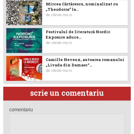
Mircea Cărtărescu, nominalizat cu
„Theodoros” la...
de
citeste-ma.ro
Festivalul de literatură Nordic
Exposure aduce...
de
citeste-ma.ro
Camille Neveux, autoarea romanului
„Livada din Damasc“...
de
citeste-ma.ro
scrie un comentariu
comentariu