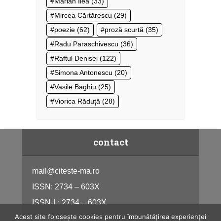
Marian Ilea
(33)
Mircea Cărtărescu
(29)
poezie
(62)
proză scurtă
(35)
Radu Paraschivescu
(36)
Raftul Denisei
(122)
Simona Antonescu
(20)
Vasile Baghiu
(25)
Viorica Răduţă
(28)
contact
mail@citeste-ma.ro
ISSN: 2734 – 603X
ISSN-L: 2734 – 603X
Acest site folosește cookies pentru îmbunătățirea experienței
citeste-ma.ro