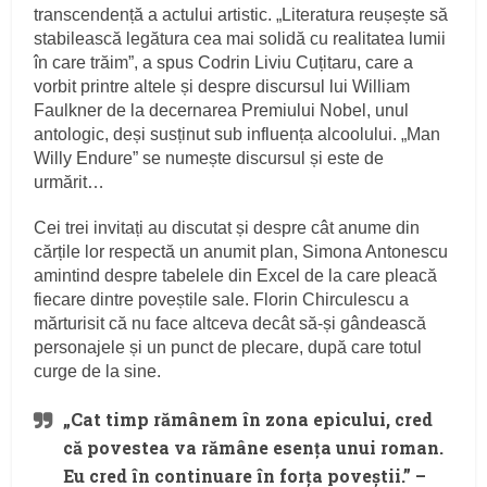
transcendență a actului artistic. „Literatura reușește să
stabilească legătura cea mai solidă cu realitatea lumii
în care trăim”, a spus Codrin Liviu Cuțitaru, care a
vorbit printre altele și despre discursul lui William
Faulkner de la decernarea Premiului Nobel, unul
antologic, deși susținut sub influența alcoolului. „Man
Willy Endure” se numește discursul și este de
urmărit…
Cei trei invitați au discutat și despre cât anume din
cărțile lor respectă un anumit plan, Simona Antonescu
amintind despre tabelele din Excel de la care pleacă
fiecare dintre poveștile sale. Florin Chirculescu a
mărturisit că nu face altceva decât să-și gândească
personajele și un punct de plecare, după care totul
curge de la sine.
„Cat timp rămânem în zona epicului, cred
că povestea va rămâne esența unui roman.
Eu cred în continuare în forța poveștii.” –