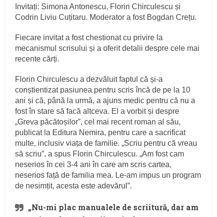
Invitați: Simona Antonescu, Florin Chirculescu și
Codrin Liviu Cuțitaru. Moderator a fost Bogdan Crețu.
Fiecare invitat a fost chestionat cu privire la
mecanismul scrisului și a oferit detalii despre cele mai
recente cărți.
Florin Chirculescu a dezvăluit faptul că și-a
conștientizat pasiunea pentru scris încă de pe la 10
ani și că, până la urmă, a ajuns medic pentru că nu a
fost în stare să facă altceva. El a vorbit și despre
„Greva păcătoșilor”, cel mai recent roman al său,
publicat la Editura Nemira, pentru care a sacrificat
multe, inclusiv viața de familie. „Scriu pentru că vreau
să scriu”, a spus Florin Chirculescu. „Am fost cam
neserios în cei 3-4 ani în care am scris cartea,
neserios față de familia mea. Le-am impus un program
de nesimțit, acesta este adevărul”.
„Nu-mi plac manualele de scriitură, dar am