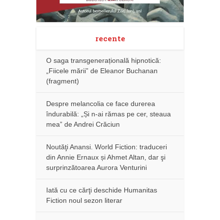
recente
O saga transgenerațională hipnotică:
„Fiicele mării” de Eleanor Buchanan
(fragment)
Despre melancolia ce face durerea
îndurabilă: „Și n-ai rămas pe cer, steaua
mea” de Andrei Crăciun
Noutăţi Anansi. World Fiction: traduceri
din Annie Ernaux și Ahmet Altan, dar şi
surprinzătoarea Aurora Venturini
Iată cu ce cărţi deschide Humanitas
Fiction noul sezon literar