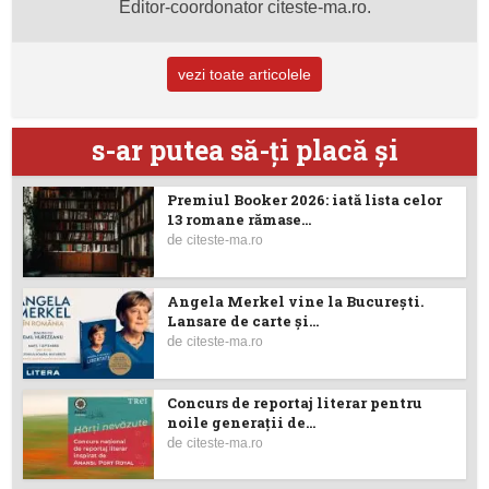
Editor-coordonator citeste-ma.ro.
vezi toate articolele
s-ar putea să-ţi placă şi
Premiul Booker 2026: iată lista celor
13 romane rămase...
de
citeste-ma.ro
Angela Merkel vine la București.
Lansare de carte şi...
de
citeste-ma.ro
Concurs de reportaj literar pentru
noile generații de...
de
citeste-ma.ro