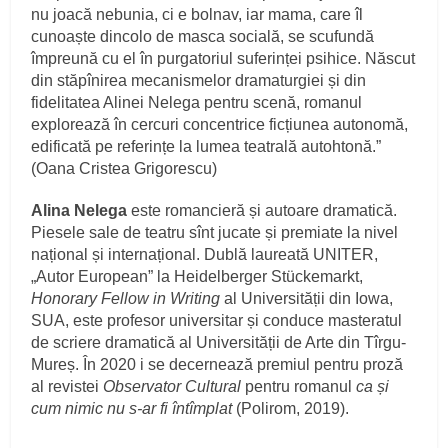
nu joacă nebunia, ci e bolnav, iar mama, care îl
cunoaște dincolo de masca socială, se scufundă
împreună cu el în purgatoriul suferinței psihice. Născut
din stăpînirea mecanismelor dramaturgiei și din
fidelitatea Alinei Nelega pentru scenă, romanul
explorează în cercuri concentrice ficțiunea autonomă,
edificată pe referințe la lumea teatrală autohtonă.”
(Oana Cristea Grigorescu)
Alina Nelega
este romancieră și autoare dramatică.
Piesele sale de teatru sînt jucate și premiate la nivel
național și internațional. Dublă laureată UNITER,
„Autor European” la Heidelberger Stückemarkt,
Honorary Fellow in Writing
al Universității din Iowa,
SUA, este profesor universitar și conduce masteratul
de scriere dramatică al Universității de Arte din Tîrgu-
Mureș. În 2020 i se decernează premiul pentru proză
al revistei
Observator Cultural
pentru romanul
ca și
cum nimic nu s-ar fi întîmplat
(Polirom, 2019).