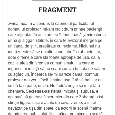
FRAGMENT
„Frica mea m‑a condus la cabinetul particular al
domnului profesor, mi‑am croit drum printre pacienţii
care aşteptau în anticamera întunecoasă şi mirosind a
urină şi a ţigări stătute, în care televizorul mergea pe
un canal de ştiri, presărate cu reclame. Niciunul nu
îndrăzneşte să se revolte când intru în cabinetul lui,
doar o femeie care stă foarte aproape de uşă, ca la
cozile alea din vremea comunismului, la care te
înghesuiai în faţă să nu scapi cumva bucata de salam
cu zgârciuri, încearcă să‑mi bareze calea: domnul
profesor n‑a venit încă. Împing uşa fără să bat, iar ea
se dă la o parte, umilă. Nu îndrăzneşte să intre fără
chemare. Secretara‑asistentă, micuţă şi supusă, e
ocupată să golească scrumiera în care Zaharagiu îşi
stinge ţigara, căci e acolo de ceva vreme, a intrat
nevăzut pe uşa din spate, ca actorii la scenă înainte
de primirea publicului. Nici măcar nu mimez o scuză,