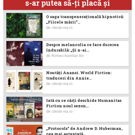
s-ar putea să-ţi placă şi
O saga transgenerațională hipnotică:
„Fiicele mării”...
de
citeste-ma.ro
Despre melancolia ce face durerea
îndurabilă: „Și n-ai...
de
Romeo Aurelian Ilie
Noutăţi Anansi. World Fiction:
traduceri din Annie...
de
citeste-ma.ro
Iată cu ce cărţi deschide Humanitas
Fiction noul sezon...
de
citeste-ma.ro
„Protocols“ de Andrew D. Huberman,
cea mai așteptată...