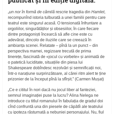
publicat şi în ediţie digitală.
„
un nor în formă de cămilă
rescrie tragedia din
Hamlet
,
recompunînd istoria tulburată a unei familii pentru care
teatrul este singurul
acasă
. O tensionată înfruntare a
orgoliilor, singurătăților și obsesiilor, în care fiecare
dintre protagoniști încearcă să afle cine este cu
adevărat, dincolo de iluziile care se creează în
ambianța scenei. Relatate – pînă la un punct – din
perspectiva mamei, regizoare trecută de prima
tinerețe, fascinată de «jocul cu vorbele» și animată de
o patetică luciditate, situațiile din piesa lui
Shakespeare dobîndesc rezolvări și semnificații noi,
într-o narațiune surprinzătoare, al cărei ritm alert te ține
prizonier de la început pînă la sfîrșit.” (Carmen Mușat)
„Ce e cititul în nori dacă nu jocul liber al fanteziei,
semnul imaginației puse la lucru? Alina Nelega ne
introduce cu titlul romanului în fabulația de gradul doi
cînd confruntă una din piesele de căpătîi ale teatrului
cu ipoteza răsturnată a nebuniei personajului. Nu, fiul