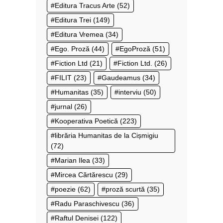
Editura Tracus Arte
(52)
Editura Trei
(149)
Editura Vremea
(34)
Ego. Proză
(44)
EgoProză
(51)
Fiction Ltd
(21)
Fiction Ltd.
(26)
FILIT
(23)
Gaudeamus
(34)
Humanitas
(35)
interviu
(50)
jurnal
(26)
Kooperativa Poetică
(223)
librăria Humanitas de la Cișmigiu
(72)
Marian Ilea
(33)
Mircea Cărtărescu
(29)
poezie
(62)
proză scurtă
(35)
Radu Paraschivescu
(36)
Raftul Denisei
(122)