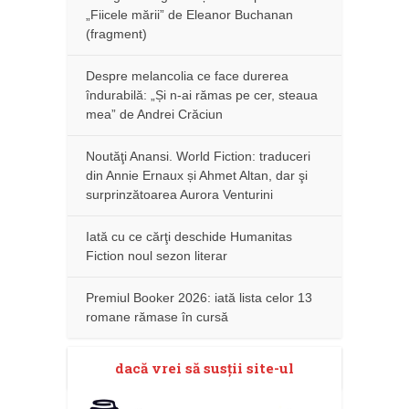
„Fiicele mării” de Eleanor Buchanan
(fragment)
Despre melancolia ce face durerea
îndurabilă: „Și n-ai rămas pe cer, steaua
mea” de Andrei Crăciun
Noutăţi Anansi. World Fiction: traduceri
din Annie Ernaux și Ahmet Altan, dar şi
surprinzătoarea Aurora Venturini
Iată cu ce cărţi deschide Humanitas
Fiction noul sezon literar
Premiul Booker 2026: iată lista celor 13
romane rămase în cursă
dacă vrei să susţii site-ul