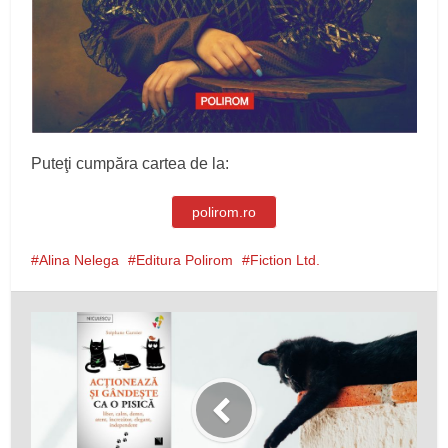
Puteţi cumpăra cartea de la:
polirom.ro
Alina Nelega
Editura Polirom
Fiction Ltd.