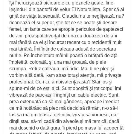
îşi încrucişează picioa­rele cu gleznele goale, fine,
ieşindu‑i din pantofii de velur El Naturalista. Sper că ai
grijă de viaţa ta sexuală, Claudiu nu te neglijează, nu?
ricanează el superior, ştie tot ce se poate şti despre
femei, un fante care se apropie periculos de şaptezeci
de ani, proaspăt divorţat de una cu douăzeci de ani
mai tânără ca el şi încurcat recent cu o rezidentă mult
mai tânără. Îmi întinde cafeaua adusă de secretara
nurlie. Pe înche­ietura mâinii poartă o brăţară de aţă
împletită, colo­rată, şi una mai groasă, de piele
scumpă. Refuz cafeaua, mă ridic. Mai bine plec şi
vorbim altă dată. I‑am atras totuşi atenţia, mă priveşte
profesional. Ce‑i cu ambi­valenţa asta? Stai jos şi
spune‑mi de ce eşti aici. Sunt obosită şi tot corpul îmi
vibrează de parc‑aş fi înghi­ţit un cablu electric. Sunt
prea extenuată ca să mai gândesc, aproape imediat
ce mă hotărăsc să plec mă decid să rămân, n‑o să‑l
las să mă umilească defini­tiv, vreau să vorbesc, dar
dinţii stau să‑mi cadă din alveole şi mă tem că, dacă
mai deschid o dată gura, îi pierd pe masa lui acoperită