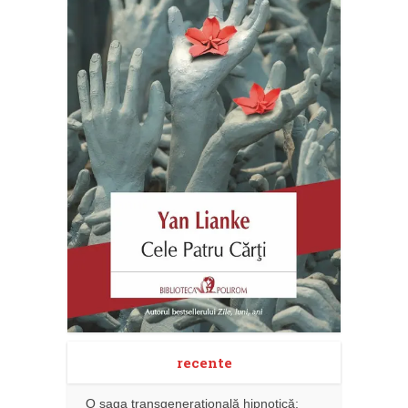
recente
O saga transgenerațională hipnotică: