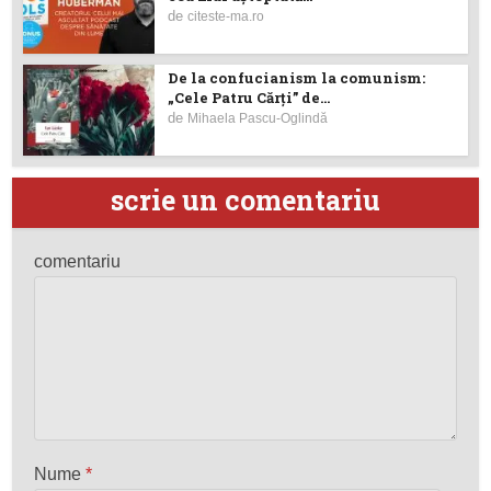
de
citeste-ma.ro
De la confucianism la comunism:
„Cele Patru Cărți” de...
de
Mihaela Pascu-Oglindă
scrie un comentariu
comentariu
Nume
*