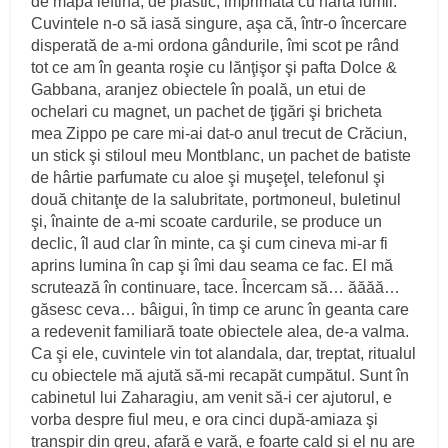
de mapa ieftină, de plastic, imprimată cu harta lumii.
Cuvintele n‑o să iasă singure, aşa că, într‑o încercare
disperată de a‑mi ordona gândurile, îmi scot pe rând
tot ce am în geanta roşie cu lănţişor şi pafta Dolce &
Gabbana, aranjez obiectele în poală, un etui de
ochelari cu magnet, un pachet de ţigări şi bricheta
mea Zippo pe care mi‑ai dat‑o anul trecut de Crăciun,
un stick şi stiloul meu Montblanc, un pachet de batiste
de hârtie par­fumate cu aloe şi muşeţel, telefonul şi
două chitanţe de la salubritate, portmoneul, buletinul
şi, înainte de a‑mi scoate cardurile, se produce un
declic, îl aud clar în minte, ca şi cum cineva mi‑ar fi
aprins lumina în cap şi îmi dau seama ce fac. El mă
scrutează în continuare, tace. Încercam să… ăăăă…
găsesc ceva… bâigui, în timp ce arunc în geanta care
a redevenit familiară toate obiectele alea, de‑a valma.
Ca şi ele, cuvintele vin tot alandala, dar, treptat, ritualul
cu obiectele mă ajută să‑mi recapăt cumpătul. Sunt în
cabinetul lui Zaharagiu, am venit să‑i cer ajutorul, e
vorba despre fiul meu, e ora cinci după‑amiaza şi
transpir din greu, afară e vară, e foarte cald şi el nu are