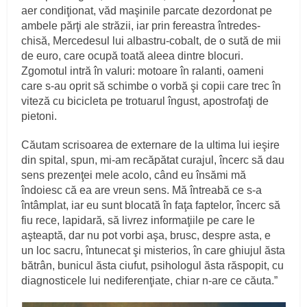
aer condiţionat, văd maşinile parcate dezordonat pe
ambele părţi ale străzii, iar prin fereastra întredes­
chisă, Mercedesul lui albastru‑cobalt, de o sută de mii
de euro, care ocupă toată aleea dintre blocuri.
Zgomotul intră în valuri: motoare în ralanti, oameni
care s‑au oprit să schimbe o vorbă şi copii care trec în
viteză cu bicicleta pe trotuarul îngust, apostrofaţi de
pietoni.
Căutam scrisoarea de externare de la ultima lui ieşire
din spital, spun, mi‑am recăpătat curajul, încerc să dau
sens prezenţei mele acolo, când eu însămi mă
îndoiesc că ea are vreun sens. Mă întreabă ce s‑a
întâmplat, iar eu sunt blocată în faţa faptelor, încerc să
fiu rece, lapidară, să livrez informaţiile pe care le
aşteaptă, dar nu pot vorbi aşa, brusc, despre asta, e
un loc sacru, întunecat şi misterios, în care ghiujul ăsta
bătrân, bunicul ăsta ciufut, psihologul ăsta răs­popit, cu
diagnosticele lui nediferenţiate, chiar n‑are ce căuta.”