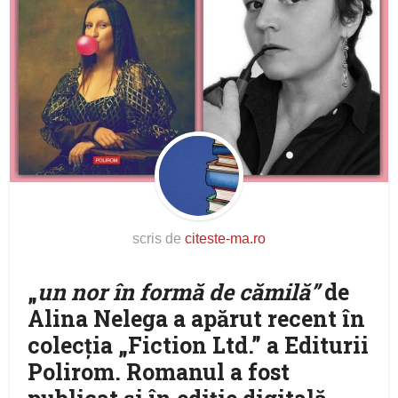
scris de
citeste-ma.ro
„
un nor în formă de cămilă”
de
Alina Nelega a apărut recent în
colecţia „Fiction Ltd.” a Editurii
Polirom. Romanul a fost