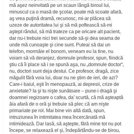
mă aşez neinvitată pe un scaun lângă biroul lui,
minuscul ca o masă de şcolar, poate mă scoate afară,
aş vrea puţină dramă, recunosc, mi‑ar plăcea să
uzeze de autoritatea lui şi să mă poftească să‑mi
aştept rândul, să mă trateze ca pe oricare alt pacient,
dar nu‑i tre­buie nici trei secunde să‑şi dea seama de
unde mă cunoaşte şi cine sunt. Puteai să dai un
telefon, mormăie el bonom, veneam eu la tine, nu
voiam să vă deran­jez, domnule profesor, spun, fiindcă
ştiu că îi place să i se spună aşa, nu „domnule doctor“,
nu, doctori sunt deja destui. Ce profesor, dragă, zice
măgulit fără voia lui, doar nu ne ştim de ieri, de azi?
Care‑i baiul, eşti în menopauză, ai depresii, crize de
anxietate? Ia şi tu nişte sunătoare – pune‑i dragă şi
doamnei regi­zoare o cafea, da’ scurtă, că mă aşteaptă
ăia afară de o oră şi trebuie să plec că am nişte
primariate pe rol. Mai bine vin altă dată, spun,
intruziunea în inti­mitatea mea încercănată mă
intimidează. Dar lasă, să aştepte, fără mine tot nu pot
începe, se relaxează el şi, îndepărtându‑se de birou,