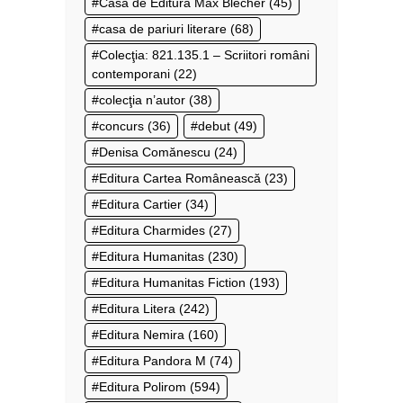
Casa de Editură Max Blecher
(45)
casa de pariuri literare
(68)
Colecţia: 821.135.1 – Scriitori români
contemporani
(22)
colecţia n’autor
(38)
concurs
(36)
debut
(49)
Denisa Comănescu
(24)
Editura Cartea Românească
(23)
Editura Cartier
(34)
Editura Charmides
(27)
Editura Humanitas
(230)
Editura Humanitas Fiction
(193)
Editura Litera
(242)
Editura Nemira
(160)
Editura Pandora M
(74)
Editura Polirom
(594)