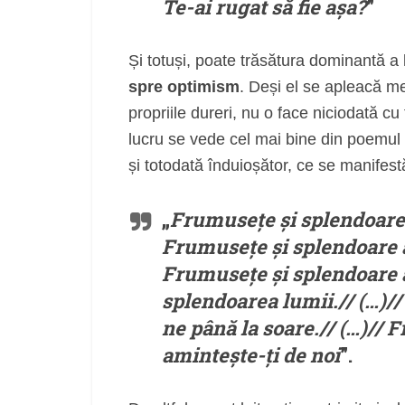
Te-ai rugat să fie așa?
”
Și totuși, poate trăsătura dominantă a l
spre optimism
. Deși el se apleacă me
propriile dureri, nu o face niciodată cu
lucru se vede cel mai bine din poemul
și totodată înduioșător, ce se manifest
„
Frumusețe și splendoare a
Frumusețe și splendoare a 
Frumusețe și splendoare a
splendoarea lumii.// (…)//
ne până la soare.// (…)// 
amintește-ți de noi
”.