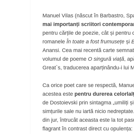
Manuel Vilas (născut în Barbastro, Spa
mai importanți scriitori contempora
pentru cărțile de poezie, cât și pentru
romanele
În toate a fost frumusețe
și
B
Anansi. Cea mai recentă carte semnat
volumul de poeme
O singură viață
, ap
Great`s, traducerea aparținându-i lui 
Ca orice poet care se respectă, Manuel
acestea este
pentru durerea celorlalț
de Dostoievski prin sintagma „umiliți și
simțurile sale nu iartă nicio nedreptate
din jur, întrucât aceasta este la tot pa
flagrant în contrast direct cu opulența: