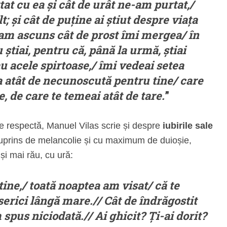
at cu ea și cât de urât ne-am purtat,/
; și cât de puține ai știut despre viața
-am ascuns cât de prost îmi mergea/ în
u știai, pentru că, până la urmă, știai
u acele spirtoase,/ îmi vedeai setea
a atât de necunoscută pentru tine/ care
, de care te temeai atât de tare.
”
e respectă, Manuel Vilas scrie și despre
iubirile sale
cuprins de melancolie și cu maximum de duioșie,
și mai rău, cu ură:
ine,/ toată noaptea am visat/ că te
erici lângă mare.// Cât de îndrăgostit
 spus niciodată.// Ai ghicit? Ți-ai dorit?