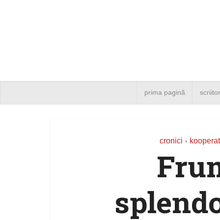
prima pagină
scriito
cronici
kooperat
•
Frum
splendo