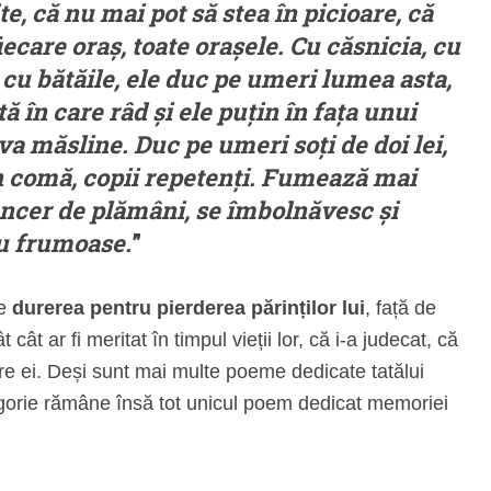
e, că nu mai pot să stea în picioare, că
iecare oraș, toate orașele. Cu căsnicia, cu
cu bătăile, ele duc pe umeri lumea asta,
 în care râd și ele puțin în fața unui
va măsline. Duc pe umeri soți de doi lei,
 în comă, copii repetenți. Fumează mai
ancer de plămâni, se îmbolnăvesc și
eu frumoase.
”
te
durerea pentru pierderea părinților lui
, față de
 cât ar fi meritat în timpul vieții lor, că i-a judecat, că
ntre ei. Deși sunt mai multe poeme dedicate tatălui
egorie rămâne însă tot unicul poem dedicat memoriei