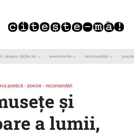
rii, despre cărţile lor
evenimente
recomandări
poezi
iva poetică
poezie
recomandări
•
•
usețe și
are a lumii,