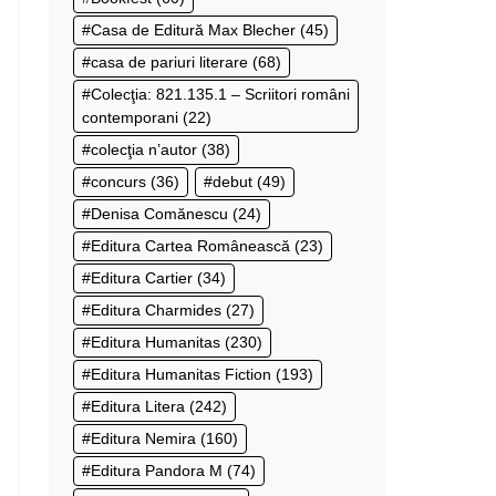
Casa de Editură Max Blecher
(45)
casa de pariuri literare
(68)
Colecţia: 821.135.1 – Scriitori români
contemporani
(22)
colecţia n’autor
(38)
concurs
(36)
debut
(49)
Denisa Comănescu
(24)
Editura Cartea Românească
(23)
Editura Cartier
(34)
Editura Charmides
(27)
Editura Humanitas
(230)
Editura Humanitas Fiction
(193)
Editura Litera
(242)
Editura Nemira
(160)
Editura Pandora M
(74)