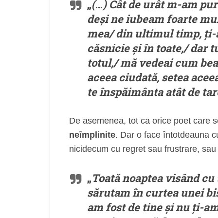
„
(…) Cât de urât m-am purt
deși ne iubeam foarte mult
mea/ din ultimul timp, ți
căsnicie și în toate,/ dar t
totul,/ mă vedeai cum bea
aceea ciudată, setea acee
te înspăimânta atât de tare
De asemenea, tot ca orice poet care s
neîmplinite
. Dar o face întotdeauna 
nicidecum cu regret sau frustrare, sau 
„
Toată noaptea visând cu t
sărutam în curtea unei bis
am fost de tine și nu ți-am