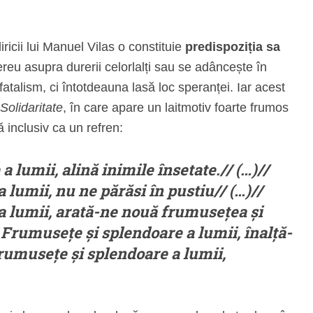
iricii lui Manuel Vilas o constituie
predispoziția sa
reu asupra durerii celorlalți sau se adâncește în
 fatalism, ci întotdeauna lasă loc speranței. Iar acest
Solidaritate
, în care apare un laitmotiv foarte frumos
ă inclusiv ca un refren:
 lumii, alină inimile însetate.// (…)//
lumii, nu ne părăsi în pustiu// (…)//
 lumii, arată-ne nouă frumusețea și
 Frumusețe și splendoare a lumii, înalță-
Frumusețe și splendoare a lumii,