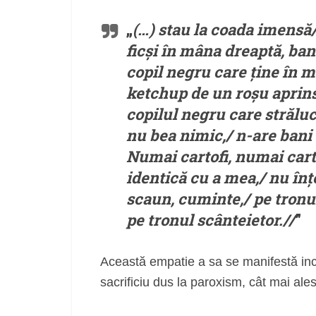
„
(…) stau la coada imensă/ 
ficși în mâna dreaptă, ban
copil negru care ține în m
ketchup de un roșu aprins
copilul negru care străluc
nu bea nimic,/ n-are bani 
Numai cartofi, numai carto
identică cu a mea,/ nu înțe
scaun, cuminte,/ pe tronul 
pe tronul scânteietor.//
”
Această empatie a sa se manifestă inclus
sacrificiu dus la paroxism, cât mai ales 