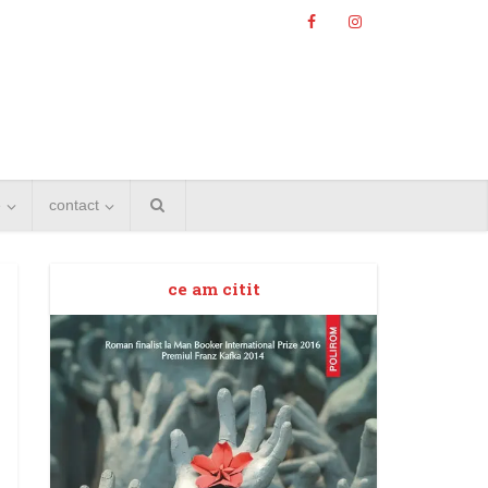
e
contact
ce am citit