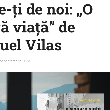
-ți de noi: „O
ă viață” de
el Vilas
22 septembrie 2023