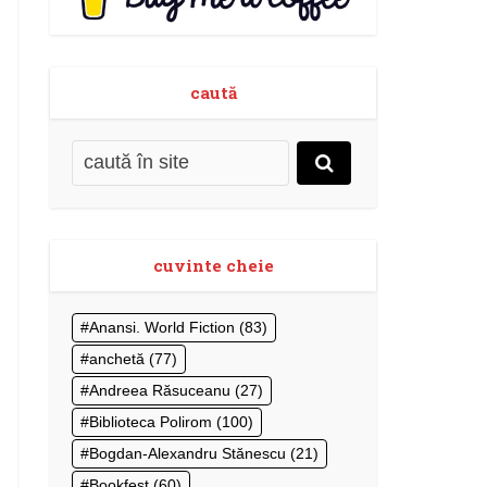
caută
cuvinte cheie
Anansi. World Fiction
(83)
anchetă
(77)
Andreea Răsuceanu
(27)
Biblioteca Polirom
(100)
Bogdan-Alexandru Stănescu
(21)
Bookfest
(60)