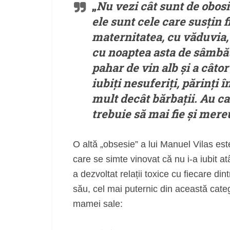
„
Nu vezi cât sunt de obosit
ele sunt cele care susțin f
maternitatea, cu văduvia, 
cu noaptea asta de sâmbătă
pahar de vin alb și a câtor
iubiți nesuferiți, părinți
mult decât bărbații. Au c
trebuie să mai fie și mer
O altă „obsesie” a lui Manuel Vilas es
care se simte vinovat că nu i-a iubit atât
a dezvoltat relații toxice cu fiecare di
său, cel mai puternic din această cat
mamei sale: