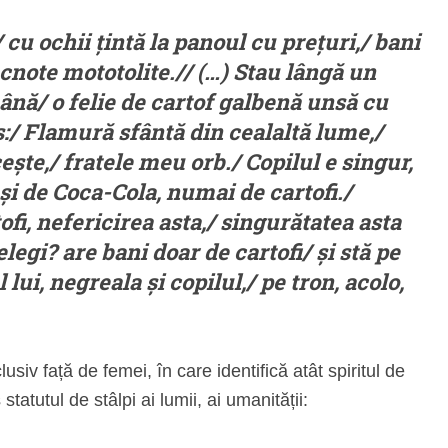
cu ochii țintă la panoul cu prețuri,/ bani
cnote mototolite.// (…) Stau lângă un
ână/ o felie de cartof galbenă unsă cu
:/ Flamură sfântă din cealaltă lume,/
ește,/ fratele meu orb./ Copilul e singur,
și de Coca-Cola, numai de cartofi./
fi, nefericirea asta,/ singurătatea asta
legi? are bani doar de cartofi/ și stă pe
lui, negreala și copilul,/ pe tron, acolo,
iv față de femei, în care identifică atât spiritul de
statutul de stâlpi ai lumii, ai umanității: