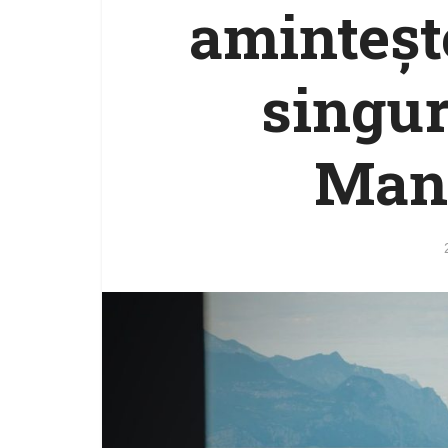
amintește
singur
Manu