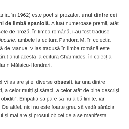
nia, în 1962) este poet și prozator,
unul dintre cei
ni de limbă spaniolă
. A luat numeroase premii, atât
 cele de proză. În limba română, i-au fost traduse
ucurie
, ambele la editura Pandora M, în colecția
ă de Manuel Vilas tradusă în limba română este
ărut anul acesta la editura Charmides, în colecția
Marin Mălaicu-Hondrari.
 Vilas are și el diverse
obsesii
, iar una dintre
i
, a celor mulți și săraci, a celor atât de bine descriși
 obidiți”. Empatia sa pare să nu aibă limite, iar
. De altfel, nici nu este foarte greu să vadă sărăcia
sul și mai are și prostul obicei de a se manifesta