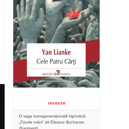
recente
O saga transgenerațională hipnotică:
„Fiicele mării” de Eleanor Buchanan
(fragment)