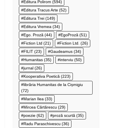
Editura Polirom
(594)
Editura Tracus Arte
(52)
Editura Trei
(149)
Editura Vremea
(34)
Ego. Proză
(44)
EgoProză
(51)
Fiction Ltd
(21)
Fiction Ltd.
(26)
FILIT
(23)
Gaudeamus
(34)
Humanitas
(35)
interviu
(50)
jurnal
(26)
Kooperativa Poetică
(223)
librăria Humanitas de la Cișmigiu
(72)
Marian Ilea
(33)
Mircea Cărtărescu
(29)
poezie
(62)
proză scurtă
(35)
Radu Paraschivescu
(36)