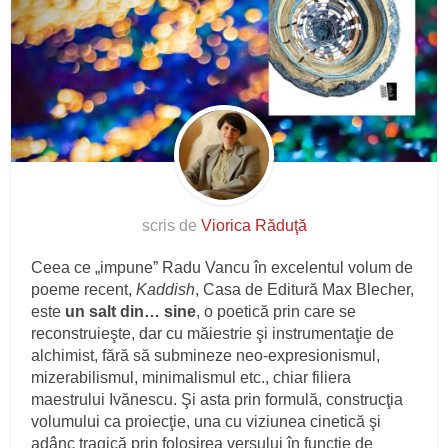
scris de
Viorica Răduţă
Ceea ce „impune” Radu Vancu în excelentul volum de
poeme recent,
Kaddish
, Casa de Editură Max Blecher,
este
un salt din… sine
, o poetică prin care se
reconstruieşte, dar cu măiestrie şi instrumentaţie de
alchimist, fără să submineze neo-expresionismul,
mizerabilismul, minimalismul etc., chiar filiera
maestrului Ivănescu. Şi asta prin formulă, construcţia
volumului ca proiecţie, una cu viziunea cinetică şi
adânc tragică prin folosirea versului în funcţie de