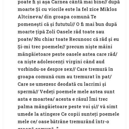
poate fi şi aşa Carnea cântă mai bine// după
moarte Şi cu viorile este la fel zice Miklos
Altcineva/ din groapa comună Te
pomeneşti că şi fututul// O fi mai bun după
moarte ţipă Zoli Oasele râd toate sau
poate/ Nu chiar toate Recunosc că râd şi eu
Şi-mi trec poemele// precum nişte mâini
mângâietoare peste oasele astea care râd/
ca nişte adolescenţi virgini când aud
vorbindu-se despre sex// Care tremură în
groapa comună cum au tremurat în pat/
Care se umezesc deodată cu lacrimi şi
spermă// Vedeţi poemele mele astea sunt
asta e moartea/ acesta e râsul Îmi trec
palma mângâietoare peste voi şi// vă simt
umede la atingere Ce copii sunteţi poemele
mele ce/ oase bătrâne tremurând într-o
groapă comună…”.