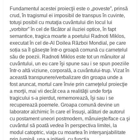
Fundamentul acestei proiecţii este o „poveste”, prinsă
crud, în tragismul ei imposibil de transpus în cuvinte,
totuşi posibil cu mutaţia cuvântului din locul lui
„vorbitor” în cel de făcător al iluziei optice, în fapt
semantice, tragica moarte a poetului Radnoti Miklos,
executat în cel de-Al Doilea Război Mondial, pe care
soția sa îl găseşte într-o groapă comună cu carnețelul
său de poezii. Radnoti Miklos este tot un mânuitor al
cuvântului, un eu care îşi spune sau i se spun poeziile
într-o altă viziune, corporală, a cuvântului-trup. Vizat în
această transpunere/verbalizare din groapa unde a
fost aruncat, mortul care învie prin carneţelul proiecţie
a morţii, mai vii decât cea a realităţii unde forţa
tragicului s-a pierdut, rememorează, îşi sau i se
recuperează poemele. Groapa comună devine un
laborator alchimic în care el însuşi, alături de autorul
cu postament uneori postmodern, mânuieşte/face ca şi
cuvântul să poată
vedea
în perspectiva limitei, la
modul catoptric, viaţa cu moartea în interşanjabilitate
prin
lumină
, una a iniţierii, cu funcţia