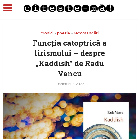
cronici
poezie
recomandări
•
•
Funcţia catoptrică a
lirismului – despre
„Kaddish” de Radu
Vancu
1 octombrie 2023