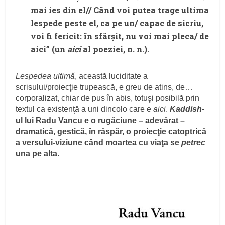
mai ies din el// Când voi putea trage ultima
lespede peste el, ca pe un/ capac de sicriu,
voi fi fericit: în sfârşit, nu voi mai pleca/ de
aici” (un
aici
al poeziei, n. n.).
Lespedea ultimă
, această luciditate a
scrisului/proiecţie trupească, e greu de atins, de…
corporalizat, chiar de pus în abis, totuşi posibilă prin
textul ca existenţă a uni dincolo care e
aici
.
Kaddish
-
ul lui Radu Vancu e o rugăciune – adevărat –
dramatică, gestică, în răspăr, o proiecţie catoptrică
a versului-viziune când moartea cu viaţa se
petrec
una pe alta.