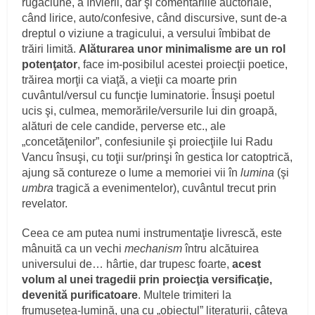
rugăciune, a învierii, dar şi comentariile auctoriale,
când lirice, auto/confesive, când discursive, sunt de-a
dreptul o viziune a tragicului, a versului îmbibat de
trăiri limită.
Alăturarea unor minimalisme are un rol
potenţator
, face im-posibilul acestei proiecţii poetice,
trăirea morţii ca viaţă, a vieţii ca moarte prin
cuvântul/versul cu funcţie luminatorie. Însuşi poetul
ucis şi, culmea, memorările/versurile lui din groapă,
alături de cele candide, perverse etc., ale
„concetăţenilor”, confesiunile şi proiecţiile lui Radu
Vancu însuşi, cu toţii sur/prinşi în gestica lor catoptrică,
ajung să contureze o lume a memoriei vii în
lumina
(şi
umbra
tragică a evenimentelor), cuvântul trecut prin
revelator.
Ceea ce am putea numi instrumentaţie livrescă, este
mânuită ca un vechi
mechanism
întru alcătuirea
universului de… hârtie, dar trupesc foarte,
acest
volum al unei tragedii prin proiecţia versificaţie,
devenită purificatoare
. Multele trimiteri la
frumuseţea-lumină, una cu „obiectul” literaturii, câteva