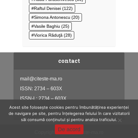
Raftul Denisei
(122)
Simona Antonescu
(20)
Vasile Baghiu
(25)
Viorica Răduţă
(28)
contact
mail@citeste-ma.ro
ISSN: 2734 – 603X
ISSN-L: 2734 – 603X
Acest site folosește cookies pentru îmbunătățirea experienței
citeste-ma.ro
de navigare pe site, pentru înțelegerea felului în care vizitatorii
săi consumă conținutul și pentru analiza traficului.
De acord
Copyright © 2026, citeste-ma.ro