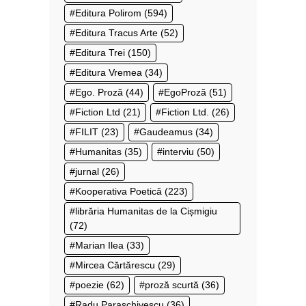
Editura Polirom
(594)
Editura Tracus Arte
(52)
Editura Trei
(150)
Editura Vremea
(34)
Ego. Proză
(44)
EgoProză
(51)
Fiction Ltd
(21)
Fiction Ltd.
(26)
FILIT
(23)
Gaudeamus
(34)
Humanitas
(35)
interviu
(50)
jurnal
(26)
Kooperativa Poetică
(223)
librăria Humanitas de la Cișmigiu
(72)
Marian Ilea
(33)
Mircea Cărtărescu
(29)
poezie
(62)
proză scurtă
(36)
Radu Paraschivescu
(36)