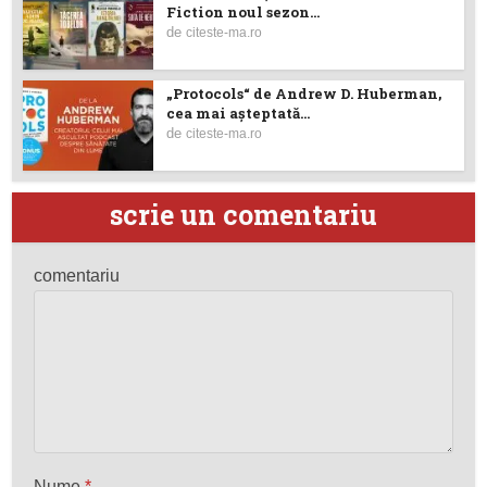
Fiction noul sezon...
de
citeste-ma.ro
„Protocols“ de Andrew D. Huberman,
cea mai așteptată...
de
citeste-ma.ro
scrie un comentariu
comentariu
Nume
*