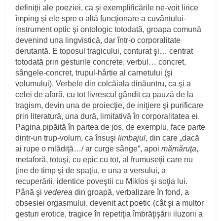
definiţii ale poeziei, ca şi exemplificările ne-voit lirice
împing şi ele spre o altă funcţionare a cuvântului-
instrument optic şi ontologic totodată, groapa comună
devenind una lingvistică, dar într-o corporalitate
derutantă. E toposul tragicului, conturat şi… centrat
totodată prin gesturile concrete, verbul… concret,
sângele-concret, trupul-hârtie al carnetului (şi
volumului). Verbele din colcăiala dinăuntru, ca şi a
celei de afară, cu tot livrescul gândit ca pauză de la
tragism, devin una de proiecţie, de iniţiere şi purificare
prin literatură, una dură, limitativă în corporalitatea ei.
Pagina pipăită în partea de jos, de exemplu, face parte
dintr-un trup-volum, ca însuşi
limbajul
, din care „dacă
ai rupe o mlădiţă…/ ar curge sânge”, apoi
mămăruţa
,
metaforă, totuşi, cu epic cu tot, al frumuseţii care nu
ţine de timp şi de spaţiu, e una a versului, a
recuperării, identice poveştii cu Miklos şi soţia lui.
Până şi
vederea
din groapă, verbalizare în fond, a
obsesiei orgasmului, devenit act poetic (cât şi a multor
gesturi erotice, tragice în repetiţia îmbrăţişării iluzorii a