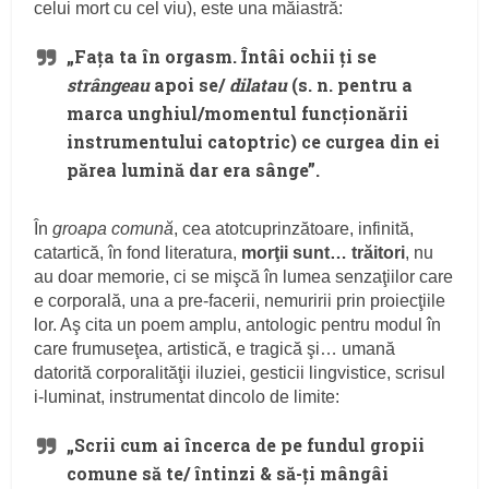
celui mort cu cel viu), este una măiastră:
„Faţa ta în orgasm. Întâi ochii ţi se
strângeau
apoi se/
dilatau
(s. n. pentru a
marca unghiul/momentul funcţionării
instrumentului catoptric) ce curgea din ei
părea lumină dar era sânge”.
În
groapa comună
, cea atotcuprinzătoare, infinită,
catartică, în fond literatura,
morţii sunt… trăitori
, nu
au doar memorie, ci se mişcă în lumea senzaţiilor care
e corporală, una a pre-facerii, nemuririi prin proiecţiile
lor. Aş cita un poem amplu, antologic pentru modul în
care frumuseţea, artistică, e tragică şi… umană
datorită corporalităţii iluziei, gesticii lingvistice, scrisul
i-luminat, instrumentat dincolo de limite:
„Scrii cum ai încerca de pe fundul gropii
comune să te/ întinzi & să-ţi mângâi