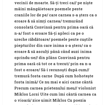
vecinii de moarte. Să-ţi treci ca// pe nişte
mâini mângâietoare poemele peste
craniile lor de pe/ care carnea s-a şters ca o
eroare & să simţi carnea/ tremurând
consolată Convinsă pentru prima oară că
n-a/ fost o eroare Să-ţi apleci ca pe o
ureche răbdătoare/ poemele peste cuştile
piepturilor din care inima s-a şters/ ca o
eroare & să asculţi până când auzi inima
oprindu-se// din plâns Convinsă pentru
prima oară că tot ce a trecut/ prin ea n-a
fost o eroare/ Să-i recunoşti după cum//
tremură fosta carne După cum hohoteşte
fosta inimă/ Ce nu mai e aici carne cântă
Precum carnea prietenului meu// violonist
Miklos Lorsi Uite cum îmi cântă carnea ca
o vioară/ zice uimit Miklos Cu poezia