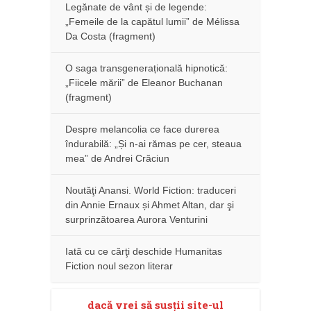
Legănate de vânt și de legende:
„Femeile de la capătul lumii” de Mélissa
Da Costa (fragment)
O saga transgenerațională hipnotică:
„Fiicele mării” de Eleanor Buchanan
(fragment)
Despre melancolia ce face durerea
îndurabilă: „Și n-ai rămas pe cer, steaua
mea” de Andrei Crăciun
Noutăţi Anansi. World Fiction: traduceri
din Annie Ernaux și Ahmet Altan, dar şi
surprinzătoarea Aurora Venturini
Iată cu ce cărţi deschide Humanitas
Fiction noul sezon literar
dacă vrei să susţii site-ul