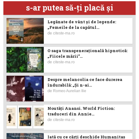
s-ar putea să-ţi placă şi
Legănate de vânt și de legende:
„Femeile de la capătul...
de
citeste-ma.ro
O saga transgenerațională hipnotică:
„Fiicele mării”...
de
citeste-ma.ro
Despre melancolia ce face durerea
îndurabilă: „Și n-ai...
de
Romeo Aurelian Ilie
Noutăţi Anansi. World Fiction:
traduceri din Annie...
de
citeste-ma.ro
Iată cu ce cărţi deschide Humanitas