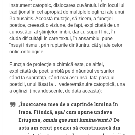
instrument catoptric, dislocarea cuvântului din locul lui
tradiţional în cel apropiat de multiplele oglinzi ale unui
Baltrusaitis. Această mutaţie, să zicem, a funcţiei
poetice, creează o viziune, de fapt, explicitată de un
cunoscător al ştiinţelor limbii, dar cu suport liric, în
ciuda dificultăţii în care textul, în ansamblu, pune
însuşi lirismul, prin rupturile dinăuntru, cât şi ale celor
ontic-ontologice.
Funcţia de proiecţie alchimică este, de altfel,
explicitată de poet, umblă pe dinăuntrul versurilor
când la suprafaţă, când mai ascunsă. Iată pasajul
poeticii, unul lăsat la… vedere/mânuire catoptrică, una
a oglinzii (incandescente, de data aceasta):
„Încercarea mea de a cuprinde lumina în
fraze. Fiindcă, aşa/ cum spune undeva
Eriugena,
omnia que sunt lumina/sunt
.// De
asta am cerut poeziei să construiască din