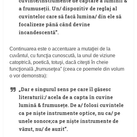
cuvinte/instrumente de captare a luminii &
a frumuseţii. Un/ dispozitiv de reglaj al
cuvintelor care să facă lumina/ din ele să
focalizeze până când devine
incandescentă”.
Continuarea este o accentuare a mutaţiei de la
cuvântul, cu funcţia cunoscută, la unul de viziune
catoptrică, poetică, totuşi, dacă citeşti în cheie
funcţională „frumuseţea” (ceea ce poemele din volum
o vor demonstra):
„Dar e singurul sens pe care îl găsesc
literaturii:/ acela de a capta în cuvine
lumină & frumuseţe. De a/ folosi cuvintele
ca pe nişte instrumente optice, nu ca/ pe
unele sonore;ca pe nişte instrumente de
văzut, nu/ de auzit”.