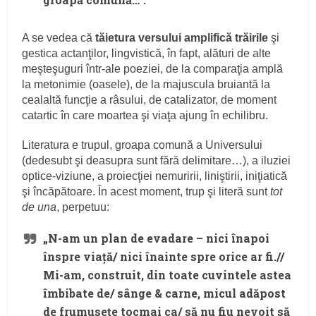
A se vedea că
tăietura versului amplifică trăirile
şi
gestica actanţilor, lingvistică, în fapt, alături de alte
meşteşuguri într-ale poeziei, de la comparaţia amplă
la metonimie (oasele), de la majuscula bruiantă la
cealaltă funcţie a râsului, de catalizator, de moment
catartic în care moartea şi viaţa ajung în echilibru.
Literatura e trupul, groapa comună a Universului
(dedesubt şi deasupra sunt fără delimitare…), a iluziei
optice-viziune, a proiecţiei nemuririi, liniştirii, iniţiatică
şi încăpătoare. În acest moment, trup şi literă sunt
tot
de una
, perpetuu:
„N-am un plan de evadare – nici înapoi
înspre viaţă/ nici înainte spre orice ar fi.//
Mi-am, construit, din toate cuvintele astea
îmbibate de/ sânge & carne, micul adăpost
de frumuseţe tocmai ca/ să nu fiu nevoit să