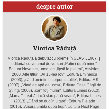
despre autor
Viorica Răduţă
Viorica Răduţă a debutat cu poeme în SLAST, 1987, şi
editorial cu volumul de versuri „Patimi după mine”,
Editura Novelnet, urmat de „lipsă la psalmi”, Altvision,
2000. Alte titluri: „Al 13-lea Iov”, Editura Eminescu
(2003), „când amintirile corpuri subtile”, Editura E 9
(2007), „Viaţă de apă de uscat”, Editura Casa Cărţii de
Ştiinţă (2008), „cam toţi murim”, Editura Limes (2010),
„Mama întreabă dacă stau până seara”, Editura Limes
(2013), „Când se duc în uitare”, Editura Pleiade
(2015), „Arsura umblă după trup”, Editura Next Page