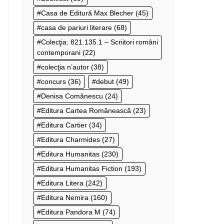
Casa de Editură Max Blecher
(45)
casa de pariuri literare
(68)
Colecţia: 821.135.1 – Scriitori români
contemporani
(22)
colecţia n’autor
(38)
concurs
(36)
debut
(49)
Denisa Comănescu
(24)
Editura Cartea Românească
(23)
Editura Cartier
(34)
Editura Charmides
(27)
Editura Humanitas
(230)
Editura Humanitas Fiction
(193)
Editura Litera
(242)
Editura Nemira
(160)
Editura Pandora M
(74)