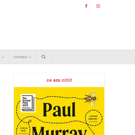
e
contact
ce am citit