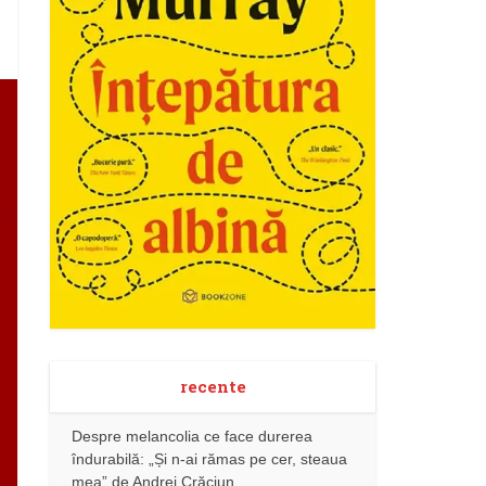
recente
Despre melancolia ce face durerea
îndurabilă: „Și n-ai rămas pe cer, steaua
mea” de Andrei Crăciun