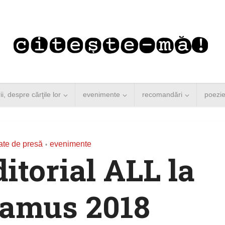
rii, despre cărţile lor
evenimente
recomandări
poezi
te de presă
evenimente
•
itorial ALL la
amus 2018