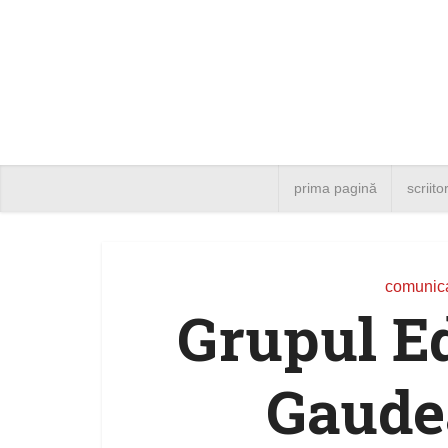
prima pagină
scriito
comunica
Grupul Ed
Gaude