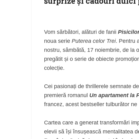
surprize și cadouri dulci
Vom sărbători, alături de fanii
Pisicilo
noua serie
Puterea celor Trei
. Pentru 
nostru, sâmbătă, 17 noiembrie, de la o
pregătit și o serie de obiecte promoțio
colecție.
Cei pasionați de thrillerele semnate de
premieră romanul
Un apartament la P
francez, acest bestseller tulburător ne 
Cartea care a generat transformări imp
elevii să își însușească mentalitatea de