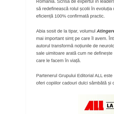
România. Scrisă de expertul în leade
să redefinească rolul școlii în evoluția
eficiență 100% confirmată practic.
Abia sosit de la tipar, volumul
Atinger
mai important simț pe care îl avem. În
autorul transformă noțiunile de neurolo
sale uimitoare arată cum ne definește 
care le facem în viață.
Partenerul Grupului Editorial ALL este
oferi copiilor cadouri dulci sâmbătă și d