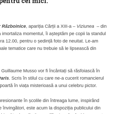
 pentru cei mici.
r Războinice
, apariția Cărții a XIII-a –
Viziunea
– din
a imortaliza momentul, îi așteptăm pe copii la standul
ra 12.00, pentru o ședință foto de neuitat. Le-am
nale tematice care nu trebuie să le lipsească din
 Guillaume Musso vor fi încântați să răsfoiască în
aris
. Scris în stilul cu care ne-a cucerit romancierul
poartă în viața misterioasă a unui celebru pictor.
resionante în școlile din întreaga lume, inspirând
 învingători, este acum la dispoziția publicului din