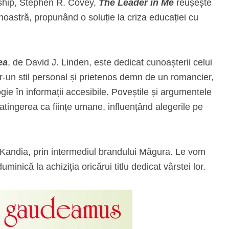
rship, Stephen R. Covey,
The Leader in Me
reușește
 noastră, propunând o soluție la criza educației cu
ea
, de David J. Linden, este dedicat cunoașterii celui
tr-un stil personal și prietenos demn de un romancier,
gie în informații accesibile. Poveștile și argumentele
atingerea ca ființe umane, influențând alegerile pe
 Kandia, prin intermediul brandului Măgura. Le vom
uminică la achiziția oricărui titlu dedicat vârstei lor.