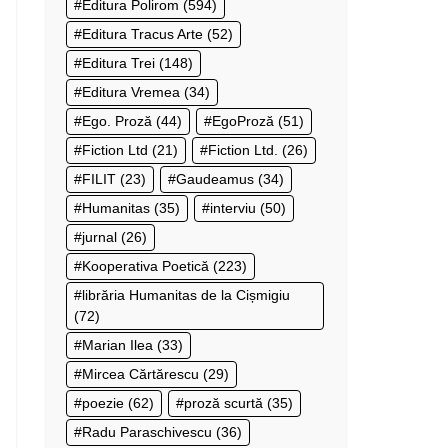
Editura Polirom
(594)
Editura Tracus Arte
(52)
Editura Trei
(148)
Editura Vremea
(34)
Ego. Proză
(44)
EgoProză
(51)
Fiction Ltd
(21)
Fiction Ltd.
(26)
FILIT
(23)
Gaudeamus
(34)
Humanitas
(35)
interviu
(50)
jurnal
(26)
Kooperativa Poetică
(223)
librăria Humanitas de la Cișmigiu
(72)
Marian Ilea
(33)
Mircea Cărtărescu
(29)
poezie
(62)
proză scurtă
(35)
Radu Paraschivescu
(36)