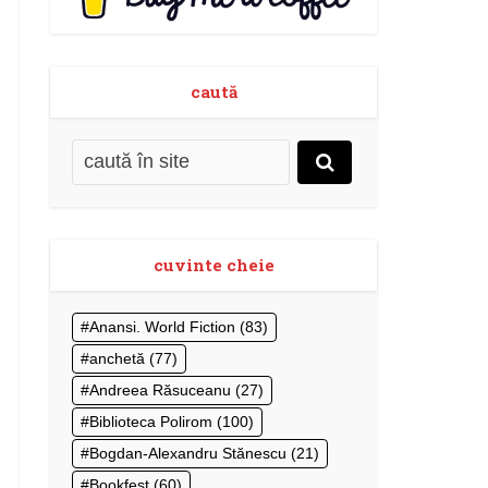
caută
cuvinte cheie
Anansi. World Fiction
(83)
anchetă
(77)
Andreea Răsuceanu
(27)
Biblioteca Polirom
(100)
Bogdan-Alexandru Stănescu
(21)
Bookfest
(60)