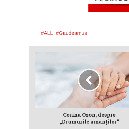
ALL
Gaudeamus
Corina Ozon, despre
„Drumurile amanţilor”