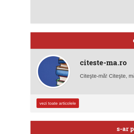
citeste-ma.ro
Citeşte-mă! Citeşte, m
vezi toate articolele
s-ar p