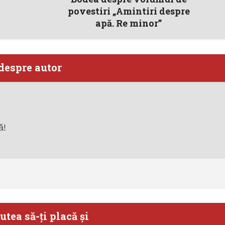
povestiri „Amintiri despre
apă. Re minor”
despre autor
ă!
utea să-ţi placă şi