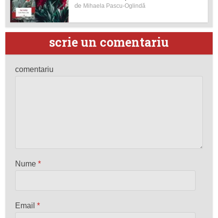
de
Mihaela Pascu-Oglindă
scrie un comentariu
comentariu
Nume
*
Email
*