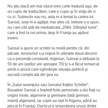
Nu ştiu dacă am mai văzut vreo carte tradusă aşa, de
un cuplu de traducători, care e cuplu şi în viaţa de zi
cu zi. Subiectiv sau nu, asta m-a tentat la cartea lui
Sansal, asta m-a agăţat, mai ales că, trebuie s-o spun,
nu i-am citit atât de mediatizata „2084. Sfârşitul lumii”,
care a fost la noi prima, deşi în Franţa au apărut
invers.
Sansal a ajuns un scriitor la modă pentru că, din
păcate, terorismul s-a impus în ultimele două decenii
ca o prezenţă constantă. Algerian, Sansal a debutat la
50 de ani (astăzi are aproape 70) şi s-a făcut remarcat
printr-o proză care oglindeşte situaţia politică şi
socială complicată din ţara sa.
În „Satul neamţului sau Jurnalul fraţilor Schiller”,
Boualem Sansal a împletit foile personale a doi fraţi cu
origini mixte, algeriene şi germane (tată german,
mamă algeriană, iar copiii au stat în Algeria, până au
plecat în Franţa). Declicul e sinuciderea unuia dintre