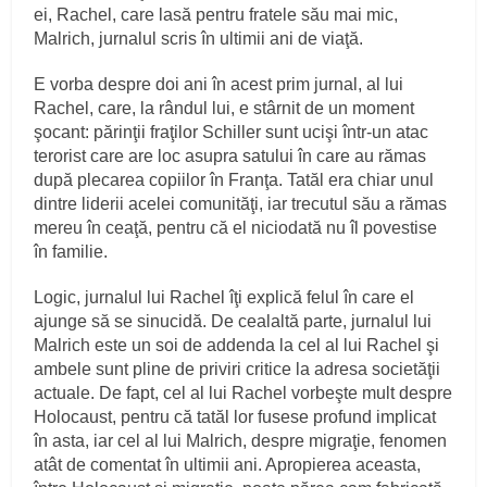
ei, Rachel, care lasă pentru fratele său mai mic,
Malrich, jurnalul scris în ultimii ani de viaţă.
E vorba despre doi ani în acest prim jurnal, al lui
Rachel, care, la rândul lui, e stârnit de un moment
şocant: părinţii fraţilor Schiller sunt ucişi într-un atac
terorist care are loc asupra satului în care au rămas
după plecarea copiilor în Franţa. Tatăl era chiar unul
dintre liderii acelei comunităţi, iar trecutul său a rămas
mereu în ceaţă, pentru că el niciodată nu îl povestise
în familie.
Logic, jurnalul lui Rachel îţi explică felul în care el
ajunge să se sinucidă. De cealaltă parte, jurnalul lui
Malrich este un soi de addenda la cel al lui Rachel şi
ambele sunt pline de priviri critice la adresa societăţii
actuale. De fapt, cel al lui Rachel vorbeşte mult despre
Holocaust, pentru că tatăl lor fusese profund implicat
în asta, iar cel al lui Malrich, despre migraţie, fenomen
atât de comentat în ultimii ani. Apropierea aceasta,