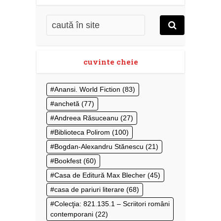
cuvinte cheie
Anansi. World Fiction
(83)
anchetă
(77)
Andreea Răsuceanu
(27)
Biblioteca Polirom
(100)
Bogdan-Alexandru Stănescu
(21)
Bookfest
(60)
Casa de Editură Max Blecher
(45)
casa de pariuri literare
(68)
Colecţia: 821.135.1 – Scriitori români
contemporani
(22)