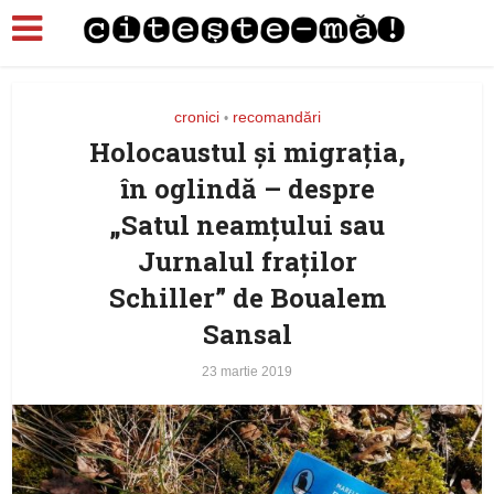
cronici
recomandări
•
Holocaustul şi migraţia,
în oglindă – despre
„Satul neamţului sau
Jurnalul fraţilor
Schiller” de Boualem
Sansal
23 martie 2019