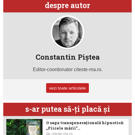
despre autor
Constantin Piştea
Editor-coordonator citeste-ma.ro.
vezi toate articolele
s-ar putea să-ţi placă şi
O saga transgenerațională hipnotică:
„Fiicele mării”...
de
citeste-ma.ro