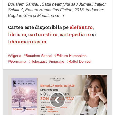
Boualem Sansal, „Satul neamţului sau Jurnalul fraţilor
Schiller”, Editura Humanitas Fiction, 2018, traducere:
Bogdan Ghiu şi Mădălina Ghiu
Cartea este disponibilă pe
elefant.ro
,
libris.ro
,
carturesti.ro
,
cartepedia.ro
şi
libhumanitas.ro
.
Algeria
Boualem Sansal
Editura Humanitas
Germania
Holocaust
migraţie
Raftul Denisei