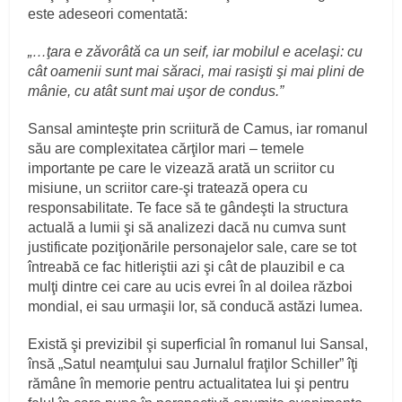
este adeseori comentată:
„…ţara e zăvorâtă ca un seif, iar mobilul e acelaşi: cu
cât oamenii sunt mai săraci, mai rasişti şi mai plini de
mânie, cu atât sunt mai uşor de condus.”
Sansal aminteşte prin scriitură de Camus, iar romanul
său are complexitatea cărţilor mari – temele
importante pe care le vizează arată un scriitor cu
misiune, un scriitor care-şi tratează opera cu
responsabilitate. Te face să te gândeşti la structura
actuală a lumii şi să analizezi dacă nu cumva sunt
justificate poziţionările personajelor sale, care se tot
întreabă ce fac hitleriştii azi şi cât de plauzibil e ca
mulţi dintre cei care au ucis evrei în al doilea război
mondial, ei sau urmaşii lor, să conducă astăzi lumea.
Există şi previzibil şi superficial în romanul lui Sansal,
însă „Satul neamţului sau Jurnalul fraţilor Schiller” îţi
rămâne în memorie pentru actualitatea lui şi pentru