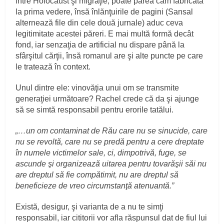
între Holocaust şi migraţie, poate părea cam fabricată
la prima vedere, însă înlănţuirile de pagini (Sansal
alternează file din cele două jurnale) aduc ceva
legitimitate acestei păreri. E mai multă formă decât
fond, iar senzaţia de artificial nu dispare până la
sfârşitul cărţii, însă romanul are şi alte puncte pe care
le tratează în context.
Unul dintre ele: vinovăţia unui om se transmite
generaţiei următoare? Rachel crede că da şi ajunge
să se simtă responsabil pentru erorile tatălui.
„…un om contaminat de Rău care nu se sinucide, care
nu se revoltă, care nu se predă pentru a cere dreptate
în numele victimelor sale, ci, dimpotrivă, fuge, se
ascunde şi organizează uitarea pentru tovarăşii săi nu
are dreptul să fie compătimit, nu are dreptul să
beneficieze de vreo circumstanţă atenuantă.”
Există, desigur, şi varianta de a nu te simţi
responsabil, iar cititorii vor afla răspunsul dat de fiul lui