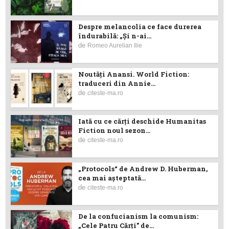
Despre melancolia ce face durerea
îndurabilă: „Și n-ai...
de
Romeo Aurelian Ilie
Noutăţi Anansi. World Fiction:
traduceri din Annie...
de
citeste-ma.ro
Iată cu ce cărţi deschide Humanitas
Fiction noul sezon...
de
citeste-ma.ro
„Protocols“ de Andrew D. Huberman,
cea mai așteptată...
de
citeste-ma.ro
De la confucianism la comunism:
„Cele Patru Cărți” de...