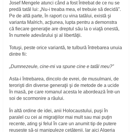
Josef Mengele atunci când a fost întrebat de ce nu se
predă tatăl lui: „Nu-i treaba mea, el trebuie să decidă”.
Pe de altă parte, în raport cu vina tatălui, există şi
varianta Malrich, acţiunea, lupta pentru a demonstra
că fiecare generaţie are dreptul său la o viaţă onestă,
în numele adevărului şi al libertăţii.
Totuşi, peste orice variantă, te tulbură întrebarea unuia
dintre fii:
„Dumnezeule, cine-mi va spune cine e tatăl meu?”
Asta-i întrebarea, dincolo de evrei, de musulmani, de
terorişti din diverse generaţii şi de metode de a ucide
în masă, pe care romanul acesta le abordează într-un
soi de scormonire a răului.
În altă ordine de idei, anii Holocaustului, puşi în
paralel cu cei ai migraţiilor mai mult sau mai puţin
recente, ating şi felul în care un anumit tip de putere
reuşeşte să-şi manipuleze cetăţenii. Iar aici Algeria