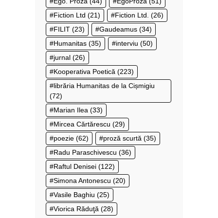
Ego. Proză
(44)
EgoProză
(51)
Fiction Ltd
(21)
Fiction Ltd.
(26)
FILIT
(23)
Gaudeamus
(34)
Humanitas
(35)
interviu
(50)
jurnal
(26)
Kooperativa Poetică
(223)
librăria Humanitas de la Cișmigiu
(72)
Marian Ilea
(33)
Mircea Cărtărescu
(29)
poezie
(62)
proză scurtă
(35)
Radu Paraschivescu
(36)
Raftul Denisei
(122)
Simona Antonescu
(20)
Vasile Baghiu
(25)
Viorica Răduţă
(28)