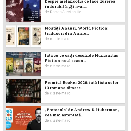
Despre melancolia ce face durerea
îndurabilă: „Și n-ai...
de
Romeo Aurelian Ilie
Noutăţi Anansi. World Fiction:
traduceri din Annie...
de
citeste-ma.ro
Iată cu ce cărţi deschide Humanitas
Fiction noul sezon...
de
citeste-ma.ro
Premiul Booker 2026: iată lista celor
13 romane rămase...
de
citeste-ma.ro
„Protocols“ de Andrew D. Huberman,
cea mai așteptată...
de
citeste-ma.ro