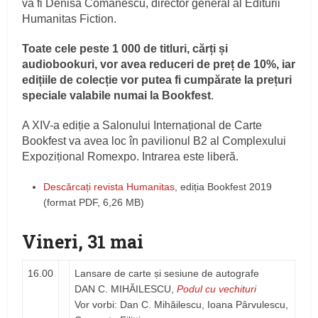
va fi Denisa Comănescu, director general al Editurii
Humanitas Fiction.
Toate cele peste 1 000 de titluri, cărți și
audiobookuri, vor avea reduceri de preț de 10%, iar
edițiile de colecție vor putea fi cumpărate la prețuri
speciale valabile numai la Bookfest
.
A XIV-a ediție a Salonului Internațional de Carte
Bookfest va avea loc în pavilionul B2 al Complexului
Expozițional Romexpo. Intrarea este liberă.
Descărcați revista Humanitas
, ediția Bookfest 2019
(format PDF, 6,26 MB)
Vineri, 31 mai
16.00
Lansare de carte și sesiune de autografe
DAN C. MIHĂILESCU,
Podul cu vechituri
Vor vorbi: Dan C. Mihăilescu, Ioana Pârvulescu,