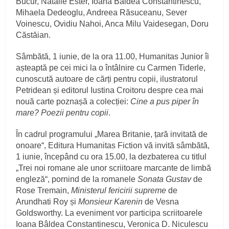
Bucur, Natalie Ester, Ioana Bâldea Constantinescu,
Mihaela Dedeoglu, Andreea Răsuceanu, Sever
Voinescu, Ovidiu Nahoi, Anca Milu Vaidesegan, Doru
Căstăian.
Sâmbătă, 1 iunie, de la ora 11.00, Humanitas Junior îi
așteaptă pe cei mici la o întâlnire cu Carmen Tiderle,
cunoscută autoare de cărți pentru copii, ilustratorul
Petridean și editorul Iustina Croitoru despre cea mai
nouă carte poznașă a colecției:
Cine a pus piper în
mare? Poezii pentru copii
.
În cadrul programului „Marea Britanie, țară invitată de
onoare“, Editura Humanitas Fiction vă invită sâmbătă,
1 iunie, începând cu ora 15.00, la dezbaterea cu titlul
„Trei noi romane ale unor scriitoare marcante de limbă
engleză“, pornind de la romanele
Sonata Gustav
de
Rose Tremain,
Ministerul fericirii supreme
de
Arundhati Roy și
Monsieur Karenin
de Vesna
Goldsworthy. La eveniment vor participa scriitoarele
Ioana Bâldea Constantinescu, Veronica D. Niculescu