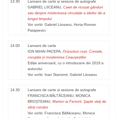
13.30
Lansare de carte și sesiune de autografe
GABRIEL LIICEANU,
Caiet de ricoșat gânduri
sau despre misterioasa circulație a ideilor de-a
lungul timpului
Vor vorbi: Gabriel Liiceanu, Horia-Roman
Patapievici
14.00
Lansare de carte
ION MIHAI PACEPA,
Orizonturi roșii. Crimele,
corupția și moștenirea Ceaușeștilor
Ediție aniversară, cu o introducere din 2019 a
autorului
Vor vorbi: Ioan Stanomir, Gabriel Liiceanu
14.30
Lansare de carte și sesiune de autografe
FRANCISCA BĂLTĂCEANU, MONICA
BROȘTEANU,
Martori ai Fericirii. Şapte vieţi de
sfinți români
Vor vorbi: Francisca Băltăceanu, Monica