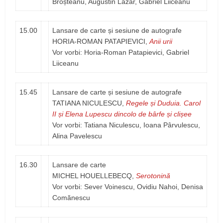
Broșteanu, Augustin Lazăr, Gabriel Liiceanu
15.00
Lansare de carte și sesiune de autografe
HORIA-ROMAN PATAPIEVICI,
Anii urii
Vor vorbi: Horia-Roman Patapievici, Gabriel
Liiceanu
15.45
Lansare de carte și sesiune de autografe
TATIANA NICULESCU,
Regele și Duduia. Carol
II și Elena Lupescu dincolo de bârfe și clișee
Vor vorbi: Tatiana Niculescu, Ioana Pârvulescu,
Alina Pavelescu
16.30
Lansare de carte
MICHEL HOUELLEBECQ,
Serotonină
Vor vorbi: Sever Voinescu, Ovidiu Nahoi, Denisa
Comănescu