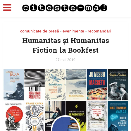
comunicate de presă
evenimente
recomandări
•
•
Humanitas și Humanitas
Fiction la Bookfest
27 mai 2019