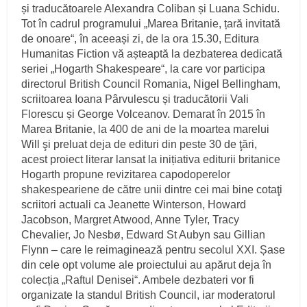
și traducătoarele Alexandra Coliban și Luana Schidu.
Tot în cadrul programului „Marea Britanie, țară invitată
de onoare“, în aceeași zi, de la ora 15.30, Editura
Humanitas Fiction vă așteaptă la dezbaterea dedicată
seriei „Hogarth Shakespeare“, la care vor participa
directorul British Council Romania, Nigel Bellingham,
scriitoarea Ioana Pârvulescu și traducătorii Vali
Florescu și George Volceanov. Demarat în 2015 în
Marea Britanie, la 400 de ani de la moartea marelui
Will şi preluat deja de edituri din peste 30 de ţări,
acest proiect literar lansat la inițiativa editurii britanice
Hogarth propune revizitarea capodoperelor
shakespeariene de către unii dintre cei mai bine cotaţi
scriitori actuali ca Jeanette Winterson, Howard
Jacobson, Margret Atwood, Anne Tyler, Tracy
Chevalier, Jo Nesbø, Edward St Aubyn sau Gillian
Flynn – care le reimaginează pentru secolul XXI. Șase
din cele opt volume ale proiectului au apărut deja în
colecția „Raftul Denisei“. Ambele dezbateri vor fi
organizate la standul British Council, iar moderatorul