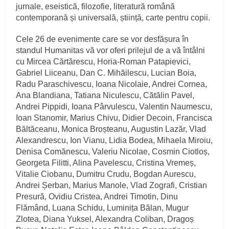
jurnale, eseistică, filozofie, literatură română
contemporană și universală, știință, carte pentru copii.
Cele 26 de evenimente care se vor desfășura în
standul Humanitas vă vor oferi prilejul de a vă întâlni
cu Mircea Cărtărescu, Horia-Roman Patapievici,
Gabriel Liiceanu, Dan C. Mihăilescu, Lucian Boia,
Radu Paraschivescu, Ioana Nicolaie, Andrei Cornea,
Ana Blandiana, Tatiana Niculescu, Cătălin Pavel,
Andrei Pippidi, Ioana Pârvulescu, Valentin Naumescu,
Ioan Stanomir, Marius Chivu, Didier Decoin, Francisca
Băltăceanu, Monica Broșteanu, Augustin Lazăr, Vlad
Alexandrescu, Ion Vianu, Lidia Bodea, Mihaela Miroiu,
Denisa Comănescu, Valeriu Nicolae, Cosmin Ciotloș,
Georgeta Filitti, Alina Pavelescu, Cristina Vremeș,
Vitalie Ciobanu, Dumitru Crudu, Bogdan Aurescu,
Andrei Șerban, Marius Manole, Vlad Zografi, Cristian
Presură, Ovidiu Cristea, Andrei Timotin, Dinu
Flămând, Luana Schidu, Luminița Bălan, Mugur
Zlotea, Diana Yuksel, Alexandra Coliban, Dragoș