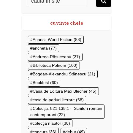
cuvinte cheie
Anansi. World Fiction
(83)
anchetă
(77)
Andreea Răsuceanu
(27)
Biblioteca Polirom
(100)
Bogdan-Alexandru Stănescu
(21)
Bookfest
(60)
Casa de Editură Max Blecher
(45)
casa de pariuri literare
(68)
Colecţia: 821.135.1 – Scriitori români
contemporani
(22)
colecţia n’autor
(38)
concurs
(36)
debut
(49)