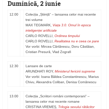
Duminică, 2 iunie
12.00
Colecția „Știință“ – lansarea celor mai recente
trei volume
MAX TEGMARK,
Viața 3.0. Omul în epoca
inteligenței artificiale
CARLO ROVELLI,
Ordinea timpului
CARLO ROVELLI,
Realitatea nu e ceea ce pare
Vor vorbi: Mircea Cărtărescu, Doru Căstăian,
Cristian Presură, Vlad Zografi
12.30
Lansare de carte
ARUNDHATI ROY,
Ministerul fericirii supreme
Vor vorbi: Ioana Bâldea Constantinescu, Marius
Chivu, Alexandra Coliban, Denisa Comănescu
13.00
Colecția „Scriitori români contemporani“ –
lansarea celor mai recente romane
CRISTINA VREMEȘ,
Trilogia sexului rătăcitor