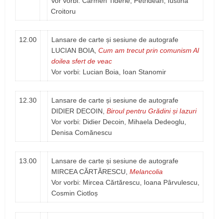
Vor vorbi: Carmen Tiderle, Petridean, Iustina
Croitoru
12.00
Lansare de carte și sesiune de autografe
LUCIAN BOIA,
Cum am trecut prin comunism Al
doilea sfert de veac
Vor vorbi: Lucian Boia, Ioan Stanomir
12.30
Lansare de carte și sesiune de autografe
DIDIER DECOIN,
Biroul pentru Grădini și Iazuri
Vor vorbi: Didier Decoin, Mihaela Dedeoglu,
Denisa Comănescu
13.00
Lansare de carte și sesiune de autografe
MIRCEA CĂRTĂRESCU,
Melancolia
Vor vorbi: Mircea Cărtărescu, Ioana Pârvulescu,
Cosmin Ciotloș