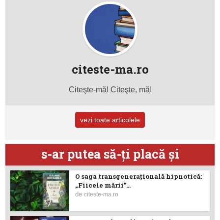
citeste-ma.ro
Citeşte-mă! Citeşte, mă!
vezi toate articolele
s-ar putea să-ţi placă şi
O saga transgenerațională hipnotică:
„Fiicele mării”...
de
citeste-ma.ro