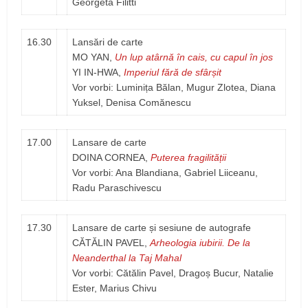
Georgeta Filitti
16.30
Lansări de carte
MO YAN,
Un lup atârnă în cais, cu capul în jos
YI IN-HWA,
Imperiul fără de sfârșit
Vor vorbi: Luminița Bălan, Mugur Zlotea, Diana
Yuksel, Denisa Comănescu
17.00
Lansare de carte
DOINA CORNEA,
Puterea fragilității
Vor vorbi: Ana Blandiana, Gabriel Liiceanu,
Radu Paraschivescu
17.30
Lansare de carte și sesiune de autografe
CĂTĂLIN PAVEL,
Arheologia iubirii. De la
Neanderthal la Taj Mahal
Vor vorbi: Cătălin Pavel, Dragoș Bucur, Natalie
Ester, Marius Chivu