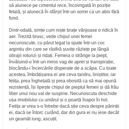
să alunece pe cimentul rece, încovrigată în poziție
fetală, și alunecă în sfârșit într‑un somn ca un abis fără
fund.
Dintr‑odată, simte cum niște brațe vânjoase o ridică în
aer. Trezită brusc, vede chipul unei femei
necunoscute, cu părul legat la spate într‑un coc
argintiu din care se răsfiră șuvițe răzlețe pe lângă
obrajii rotunzi și ridați. Femeia o strânge la piept,
învăluind‑o într‑un miros vag de apret și transpirație,
blocându‑i încercările disperate de a scăpa. Cu toate
acestea, îmbrățișarea ei are ceva tandru, liniștitor, iar
fetița, prea înghețată și prea obosită ca să mai opună
rezistență, își lipește chipul de pieptul femeii și dă frâu
liber unui nou val de suspine. Necunoscuta deschide
ușa imobilului cu umărul și o poartă înapoi în hol.
Fetița ar vrea s‑o întrebe dacă știe ceva despre părinții
ei, dacă se întorc curând, dar din gura ei nu iese decât
un geamăt lung, ascuțit.