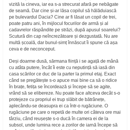
vizită la cineva, iar ea s‑a strecurat afară pe nebăgate
de seamă. Dar cine și‑ar lăsa copilul să hălăduiască
pe bulevardul Dacia? Cine ar fi lăsat un copil de trei,
poate patru ani, în mijlocul focurilor de armă și al
cadavrelor răspândite pe străzi, după apusul soarelui?
Scutură din cap neîncrezătoare și dezgustată. Nu are
multă școală, dar bunul-simț înnăscut îi spune că așa
ceva e de neconceput.
Deși doarme dusă, sărmana ființă i se agață de mână
cu atâta putere, încât îi este cu neputință să iasă din
casa scărilor ce duc de la parter la primul etaj. Exact
când se pregătește s‑o apuce mai bine ca să o ridice
în brațe, fetița se încordează și începe să se agite,
vrând să se elibereze. Nu poate face altceva decât s‑o
protejeze cu propriul ei trup slăbit de bătrânețe,
aplecându‑se deasupra ei ca într‑o rugăciune. O
rugăciune pe care o repetă de multe ori câteva ore mai
târziu, când reușește s‑o ducă în camera ei de la
subsol, unde lumina rece a zorilor de iarnă începe să