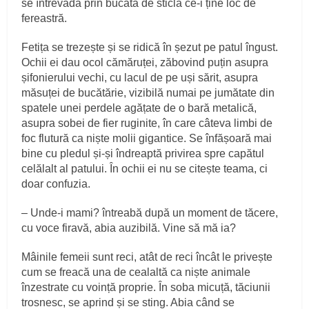
se întrevadă prin bucata de sticlă ce‑i ține loc de
fereastră.
Fetița se trezește și se ridică în șezut pe patul îngust.
Ochii ei dau ocol cămăruței, zăbovind puțin asupra
șifonierului vechi, cu lacul de pe uși sărit, asupra
măsuței de bucătărie, vizibilă numai pe jumătate din
spatele unei perdele agățate de o bară metalică,
asupra sobei de fier ruginite, în care câteva limbi de
foc flutură ca niște molii gigantice. Se înfășoară mai
bine cu pledul și‑și îndreaptă privirea spre capătul
celălalt al patului. În ochii ei nu se citește teama, ci
doar confuzia.
– Unde‑i mami? întreabă după un moment de tăcere,
cu voce firavă, abia auzibilă. Vine să mă ia?
Mâinile femeii sunt reci, atât de reci încât le privește
cum se freacă una de cealaltă ca niște animale
înzestrate cu voință proprie. În soba micuță, tăciunii
trosnesc, se aprind și se sting. Abia când se