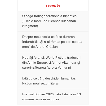
recente
O saga transgenerațională hipnotică:
„Fiicele mării” de Eleanor Buchanan
(fragment)
Despre melancolia ce face durerea
îndurabilă: „Și n-ai rămas pe cer, steaua
mea” de Andrei Crăciun
Noutăţi Anansi. World Fiction: traduceri
din Annie Ernaux și Ahmet Altan, dar şi
surprinzătoarea Aurora Venturini
Iată cu ce cărţi deschide Humanitas
Fiction noul sezon literar
Premiul Booker 2026: iată lista celor 13
romane rămase în cursă