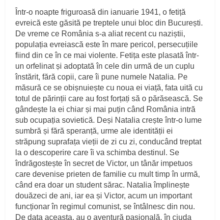
Într-o noapte friguroasă din ianuarie 1941, o fetiță
evreică este găsită pe treptele unui bloc din București.
De vreme ce România s-a aliat recent cu naziștii,
populația evreiască este în mare pericol, persecuțiile
fiind din ce în ce mai violente. Fetița este plasată într-
un orfelinat și adoptată în cele din urmă de un cuplu
înstărit, fără copii, care îi pune numele Natalia. Pe
măsură ce se obișnuiește cu noua ei viață, fata uită cu
totul de părinții care au fost forțați să o părăsească. Se
gândește la ei chiar și mai puțin când România intră
sub ocupația sovietică. Deși Natalia crește într-o lume
sumbră și fără speranță, urme ale identității ei
străpung suprafața vieții de zi cu zi, conducând treptat
la o descoperire care îi va schimba destinul. Se
îndrăgostește în secret de Victor, un tânăr impetuos
care devenise prieten de familie cu mult timp în urmă,
când era doar un student sărac. Natalia împlinește
douăzeci de ani, iar ea și Victor, acum un important
funcționar în regimul comunist, se întâlnesc din nou.
De data aceasta, au o aventură pasională, în ciuda