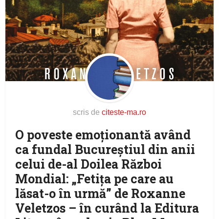
scris de
citeste-ma.ro
O poveste emoționantă având
ca fundal Bucureștiul din anii
celui de-al Doilea Război
Mondial: „Fetița pe care au
lăsat-o în urmă” de Roxanne
Veletzos – în curând la Editura