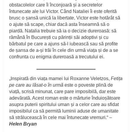
obstacolelor care îi înconjoară și a secretelor
întunecate ale lui Victor. Când Nataliei îi este oferită
brusc o șansă unică la libertate, Victor este hotărât să
o ajute să scape, chiar dacă asta înseamnă să o
piardă. Natalia trebuie să ia o decizie dureroasă: să
rămână în București cu părinții săi adoptivi și cu
bărbatul pe care a ajuns să-l iubească sau să profite
de șansa de a-și trăi în cele din urmă viața și de a se
confrunta cu enigma dureroasă a trecutului ei.
„Inspirată din viața mamei lui Roxanne Veletzos,
Fetița
pe care au lăsat-o în urmă
este o poveste plină de
viață, scrisă minunat, care pare imposibilă, dar este
adevărată. Acest roman este o mărturie înduioșătoare
asupra puterii spiritului uman și a celor care au sfidat
imposibilul ca să permită luminii aduse de umanitate
să strălucească în cele mai întunecate vremuri.“ –
Helen Bryan