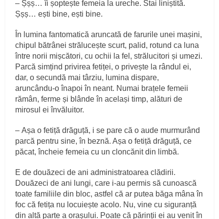
– Șșș… îi șoptește femeia la ureche. Stai liniștită.
Șșș… ești bine, ești bine.
În lumina fantomatică aruncată de farurile unei mașini,
chipul bătrânei strălucește scurt, palid, rotund ca luna
între norii mișcători, cu ochii la fel, strălucitori și umezi.
Parcă simțind privirea fetiței, o privește la rândul ei,
dar, o secundă mai târziu, lumina dispare,
aruncându‑o înapoi în neant. Numai brațele femeii
rămân, ferme și blânde în același timp, alături de
mirosul ei învăluitor.
– Așa o fetiță drăguță, i se pare că o aude murmurând
parcă pentru sine, în beznă. Așa o fetiță drăguță, ce
păcat, încheie femeia cu un cloncănit din limbă.
E de douăzeci de ani administratoarea clădirii.
Douăzeci de ani lungi, care i‑au permis să cunoască
toate familiile din bloc, astfel că ar putea băga mâna în
foc că fetița nu locuiește acolo. Nu, vine cu siguranță
din altă parte a orașului. Poate că părinții ei au venit în