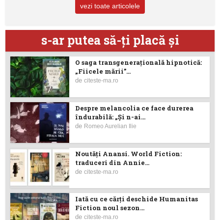
vezi toate articolele
s-ar putea să-ţi placă şi
O saga transgenerațională hipnotică:
„Fiicele mării”...
de
citeste-ma.ro
Despre melancolia ce face durerea
îndurabilă: „Și n-ai...
de
Romeo Aurelian Ilie
Noutăţi Anansi. World Fiction:
traduceri din Annie...
de
citeste-ma.ro
Iată cu ce cărţi deschide Humanitas
Fiction noul sezon...
de
citeste-ma.ro