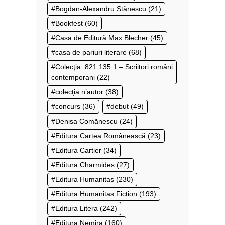
Bogdan-Alexandru Stănescu
(21)
Bookfest
(60)
Casa de Editură Max Blecher
(45)
casa de pariuri literare
(68)
Colecţia: 821.135.1 – Scriitori români
contemporani
(22)
colecţia n’autor
(38)
concurs
(36)
debut
(49)
Denisa Comănescu
(24)
Editura Cartea Românească
(23)
Editura Cartier
(34)
Editura Charmides
(27)
Editura Humanitas
(230)
Editura Humanitas Fiction
(193)
Editura Litera
(242)
Editura Nemira
(160)