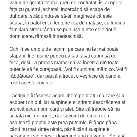
valuri de greață tot mai greu de controlat, își acoperă
fața cu gulerul jachetei, încercând să scape de
duhoare, străduindu‑se să‑și imagineze că este
acasă, în patul ei cu lenjerie roz de mătase, cu lumina
familiară strecurându‑se prin ușa dintre cele două
dormitoare, rămasă întredeschisă.
Ochii i se umplu de lacrimi pe care nu le mai poate
stăpâni. Îi e rușine pentru că s‑a lăsat cuprinsă de
frică, deși i‑a promis mamei că va încerca din toate
puterile să fie curajoasă. „Voi fi cuminte, mămico. Voi fi
răbdătoare“, dar parcă a trecut o veșnicie de când a
rostit aceste cuvinte.
Lacrimile îi țâșnesc acum libere pe brațul cu care și‑a
acoperit chipul, iar suspinele ei zdrențuiesc tăcerea și
aruncă ecouri prin curți și alei. Știe că trebuie să nu
scoată nici un sunet, dar șuvoiul de emoții ce‑i
asaltează pieptul este prea puternic. Plânge până
când nu mai simte nimic, până când suspinele
sacadate i se topesc, devenind una cu vântul. Se lasă