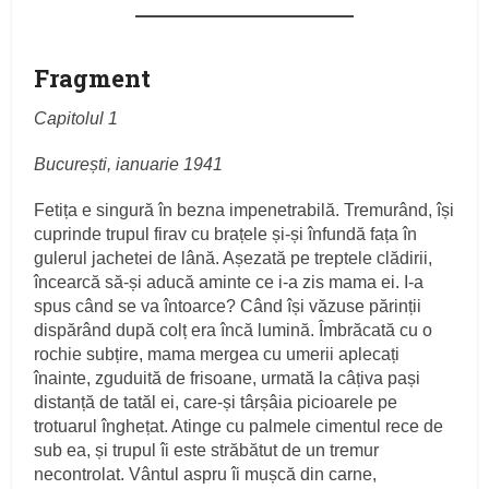
Fragment
Capitolul 1
București,
ianuarie 1941
Fetița e singură în bezna impenetrabilă. Tremurând, își
cuprinde trupul firav cu brațele și‑și înfundă fața în
gulerul jachetei de lână. Așezată pe treptele clădirii,
încearcă să‑și aducă aminte ce i‑a zis mama ei. I‑a
spus când se va întoarce? Când își văzuse părinții
dispărând după colț era încă lumină. Îmbrăcată cu o
rochie subțire, mama mergea cu umerii aplecați
înainte, zguduită de frisoane, urmată la câțiva pași
distanță de tatăl ei, care‑și târșâia picioarele pe
trotuarul înghețat. Atinge cu palmele cimentul rece de
sub ea, și trupul îi este străbătut de un tremur
necontrolat. Vântul aspru îi mușcă din carne,