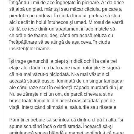
înfigându‑i mii de ace înghețate în picioare. Ar da orice
să aibă un pled, mănuși sau măcar căciula, pe care a
pierdut‑o pe undeva. În ciuda frigului, preferă să stea
aici decât în holul întunecos și umed. Mirosul de varză
călită ce iese dintr‑un apartament îi face mațele să
chiorăie de foame, deși când era acasă refuza cu
încăpățânare să se atingă de așa ceva, în ciuda
insistențelor mamei.
Își trage genunchii la piept și ridică ochii la cele trei
etaje ale clădirii cu balcoane mari, rotunjite. E sigură
că n‑a mai văzut‑o niciodată. N‑a mai văzut nici
această stradă pustie, luminată de un singur lampadar
ale cărui raze scot în evidență zăpada murdară din jur.
Nu se zărește nici un om, de parcă cineva a stins
brusc toate luminile din acest oraș altădată plin de
viață, interzicând plimbările, saluturile sau râsetele.
Părinții ei trebuie să se întoarcă dintr‑o clipă în alta, își
spune scrutând încă o dată strada. Încearcă să‑și
amintească vocea blândă a mamei șoptindu‑i că n‑are