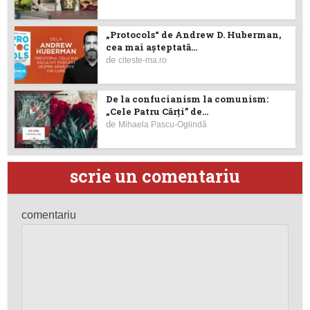
„Protocols“ de Andrew D. Huberman,
cea mai așteptată...
de
citeste-ma.ro
De la confucianism la comunism:
„Cele Patru Cărți” de...
de
Mihaela Pascu-Oglindă
scrie un comentariu
comentariu