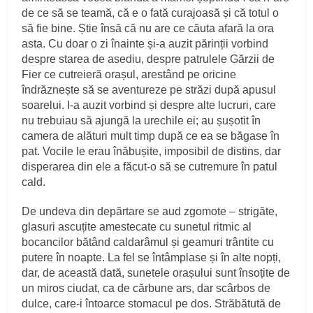
de ce să se teamă, că e o fată curajoasă și că totul o
să fie bine. Știe însă că nu are ce căuta afară la ora
asta. Cu doar o zi înainte și‑a auzit părinții vorbind
despre starea de asediu, despre patrulele Gărzii de
Fier ce cutreieră orașul, arestând pe oricine
îndrăznește să se aventureze pe străzi după apusul
soarelui. I‑a auzit vorbind și despre alte lucruri, care
nu trebuiau să ajungă la urechile ei; au șușotit în
camera de alături mult timp după ce ea se băgase în
pat. Vocile le erau înăbușite, imposibil de distins, dar
disperarea din ele a făcut‑o să se cutremure în patul
cald.
De undeva din depărtare se aud zgomote – strigăte,
glasuri ascuțite amestecate cu sunetul ritmic al
bocancilor bătând caldarâmul și geamuri trântite cu
putere în noapte. La fel se întâmplase și în alte nopți,
dar, de această dată, sunetele orașului sunt însoțite de
un miros ciudat, ca de cărbune ars, dar scârbos de
dulce, care‑i întoarce stomacul pe dos. Străbătută de