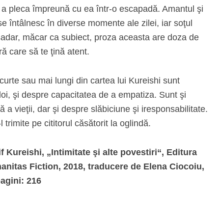
de a pleca împreună cu ea într-o escapadă. Amantul şi
se întâlnesc în diverse momente ale zilei, iar soţul
şadar, măcar ca subiect, proza aceasta are doza de
ră care să te ţină atent.
urte sau mai lungi din cartea lui Kureishi sunt
 doi, şi despre capacitatea de a empatiza. Sunt şi
 a vieţii, dar şi despre slăbiciune şi iresponsabilitate.
trimite pe cititorul căsătorit la oglindă.
f Kureishi, „Intimitate şi alte povestiri“, Editura
nitas Fiction, 2018, traducere de Elena Ciocoiu,
pagini: 216