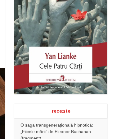
recente
O saga transgenerațională hipnotică:
„Fiicele mării” de Eleanor Buchanan
(fragment)