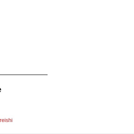
e
reishi