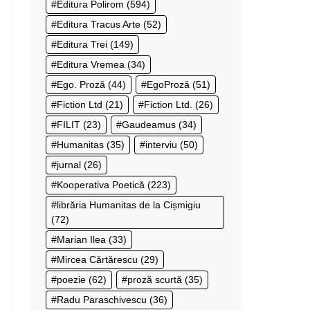
Editura Polirom
(594)
Editura Tracus Arte
(52)
Editura Trei
(149)
Editura Vremea
(34)
Ego. Proză
(44)
EgoProză
(51)
Fiction Ltd
(21)
Fiction Ltd.
(26)
FILIT
(23)
Gaudeamus
(34)
Humanitas
(35)
interviu
(50)
jurnal
(26)
Kooperativa Poetică
(223)
librăria Humanitas de la Cișmigiu
(72)
Marian Ilea
(33)
Mircea Cărtărescu
(29)
poezie
(62)
proză scurtă
(35)
Radu Paraschivescu
(36)