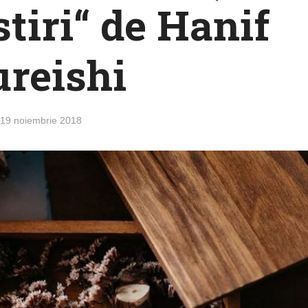
stiri“ de Hanif
reishi
19 noiembrie 2018