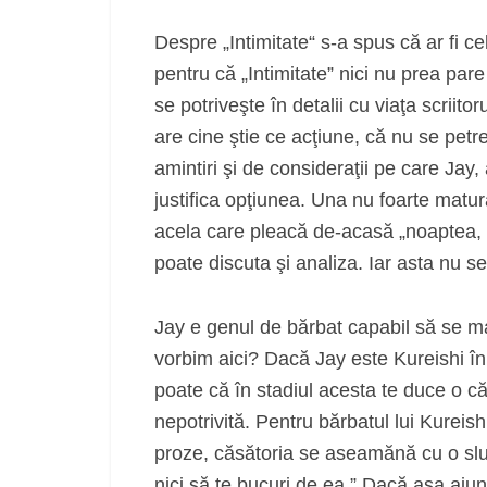
Despre „Intimitate“ s-a spus că ar fi ce
pentru că „Intimitate” nici nu prea pa
se potriveşte în detalii cu viaţa scriitor
are cine ştie ce acţiune, că nu se petr
amintiri şi de consideraţii pe care Jay, 
justifica opţiunea. Una nu foarte matur
acela care pleacă de-acasă „noaptea, ca
poate discuta şi analiza. Iar asta nu se
Jay e genul de bărbat capabil să se mas
vorbim aici? Dacă Jay este Kureishi în 
poate că în stadiul acesta te duce o căs
nepotrivită. Pentru bărbatul lui Kureishi
proze, căsătoria se aseamănă cu o slujb
nici să te bucuri de ea.” Dacă aşa ajun