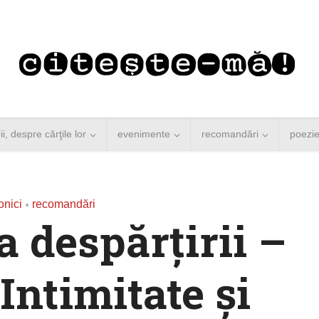
rii, despre cărţile lor
evenimente
recomandări
poezi
onici
recomandări
•
a despărţirii –
Intimitate şi