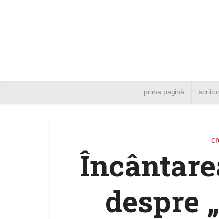
prima pagină
scriito
cr
Încântare
despre „