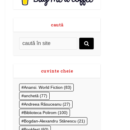
caută
cuvinte cheie
Anansi. World Fiction
(83)
anchetă
(77)
Andreea Răsuceanu
(27)
Biblioteca Polirom
(100)
Bogdan-Alexandru Stănescu
(21)
Bookfest
(60)