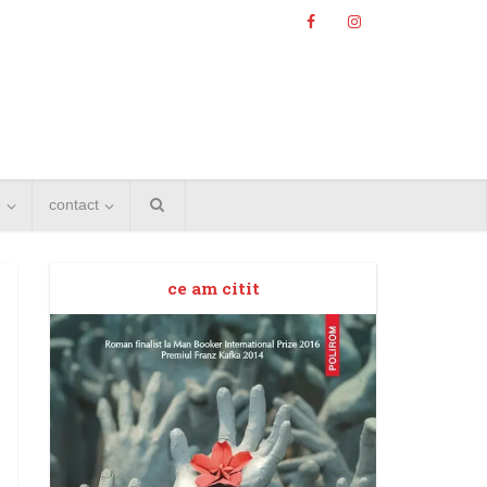
e
contact
ce am citit