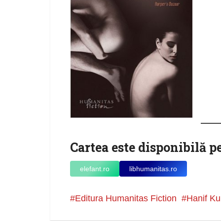
Cartea este disponibilă p
elefant.ro
libhumanitas.ro
Editura Humanitas Fiction
Hanif Ku