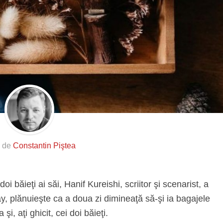
s de
Constantin Piştea
oi băieţi ai săi, Hanif Kureishi, scriitor şi scenarist, a
y, plănuieşte ca a doua zi dimineaţă să-şi ia bagajele
i, aţi ghicit, cei doi băieţi.