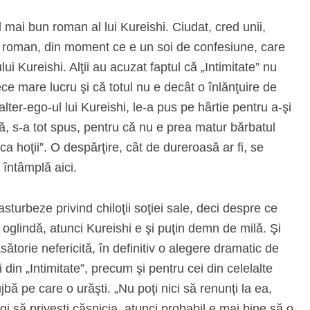
l mai bun roman al lui Kureishi. Ciudat, cred unii,
re roman, din moment ce e un soi de confesiune, care
ului Kureishi. Alţii au acuzat faptul că „Intimitate” nu
ece mare lucru şi că totul nu e decât o înlănţuire de
alter-ego-ul lui Kureishi, le-a pus pe hârtie pentru a-şi
ă, s-a tot spus, pentru că nu e prea matur bărbatul
 hoţii”. O despărţire, cât de dureroasă ar fi, se
 întâmplă aici.
turbeze privind chiloţii soţiei sale, deci despre ce
oglindă, atunci Kureishi e şi puţin demn de milă. Şi
ătorie nefericită, în definitiv o alegere dramatic de
 din „Intimitate”, precum şi pentru cei din celelalte
ă pe care o urăşti. „Nu poţi nici să renunţi la ea,
gi să priveşti căsnicia, atunci probabil e mai bine să o