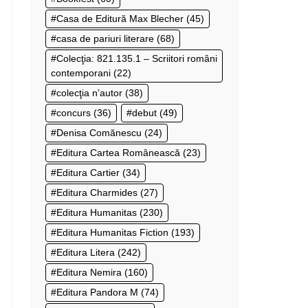
Casa de Editură Max Blecher
(45)
casa de pariuri literare
(68)
Colecţia: 821.135.1 – Scriitori români
contemporani
(22)
colecţia n’autor
(38)
concurs
(36)
debut
(49)
Denisa Comănescu
(24)
Editura Cartea Românească
(23)
Editura Cartier
(34)
Editura Charmides
(27)
Editura Humanitas
(230)
Editura Humanitas Fiction
(193)
Editura Litera
(242)
Editura Nemira
(160)
Editura Pandora M
(74)