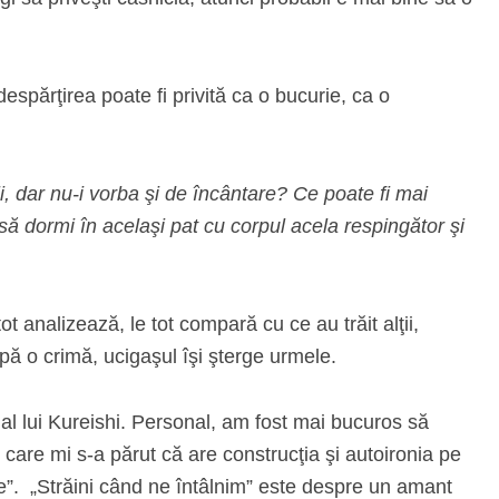
espărţirea poate fi privită ca o bucurie, ca o
, dar nu-i vorba şi de încântare? Ce poate fi mai
 să dormi în acelaşi pat cu corpul acela respingător şi
t analizează, le tot compară cu ce au trăit alţii,
ă o crimă, ucigaşul îşi şterge urmele.
 al lui Kureishi. Personal, am fost mai bucuros să
, care mi s-a părut că are construcţia şi autoironia pe
ate”. „Străini când ne întâlnim” este despre un amant