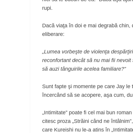
rupi.
Dacă viaţa în doi e mai degrabă chin, d
eliberare:
„Lumea vorbeşte de violenţa despărţirii
reconfortant decât să nu mai fii nevoit
să auzi tânguirile acelea familiare?”
Sunt fapte şi momente pe care Jay le to
încercând să se acopere, aşa cum, dup
„Intimitate” poate fi cel mai bun roman
citesc proza „Străini când ne întâlnim”
care Kureishi nu le-a atins în „Intimit