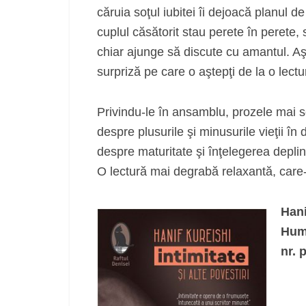
căruia soţul iubitei îi dejoacă planul 
cuplul căsătorit stau perete în perete, 
chiar ajunge să discute cu amantul. A
surpriză pe care o aştepţi de la o lectu
Privindu-le în ansamblu, prozele mai sc
despre plusurile şi minusurile vieţii în
despre maturitate şi înţelegerea deplină
O lectură mai degrabă relaxantă, care-l 
Hani
Huma
nr. 