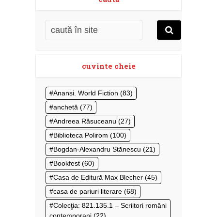
cuvinte cheie
Anansi. World Fiction
(83)
anchetă
(77)
Andreea Răsuceanu
(27)
Biblioteca Polirom
(100)
Bogdan-Alexandru Stănescu
(21)
Bookfest
(60)
Casa de Editură Max Blecher
(45)
casa de pariuri literare
(68)
Colecţia: 821.135.1 – Scriitori români
contemporani
(22)