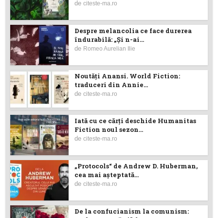
de
citeste-ma.ro
Despre melancolia ce face durerea
îndurabilă: „Și n-ai...
de
Romeo Aurelian Ilie
Noutăţi Anansi. World Fiction:
traduceri din Annie...
de
citeste-ma.ro
Iată cu ce cărţi deschide Humanitas
Fiction noul sezon...
de
citeste-ma.ro
„Protocols“ de Andrew D. Huberman,
cea mai așteptată...
de
citeste-ma.ro
De la confucianism la comunism: