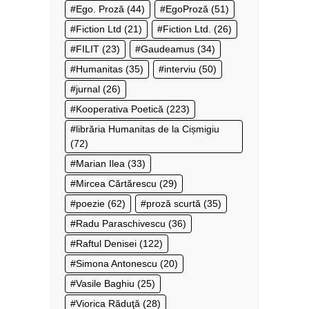
Ego. Proză
(44)
EgoProză
(51)
Fiction Ltd
(21)
Fiction Ltd.
(26)
FILIT
(23)
Gaudeamus
(34)
Humanitas
(35)
interviu
(50)
jurnal
(26)
Kooperativa Poetică
(223)
librăria Humanitas de la Cișmigiu
(72)
Marian Ilea
(33)
Mircea Cărtărescu
(29)
poezie
(62)
proză scurtă
(35)
Radu Paraschivescu
(36)
Raftul Denisei
(122)
Simona Antonescu
(20)
Vasile Baghiu
(25)
Viorica Răduţă
(28)