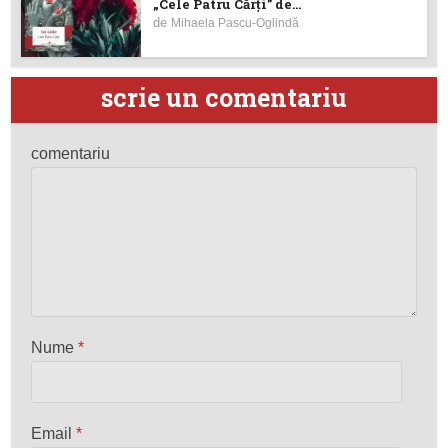
„Cele Patru Cărți” de...
de
Mihaela Pascu-Oglindă
scrie un comentariu
comentariu
Nume
*
Email
*