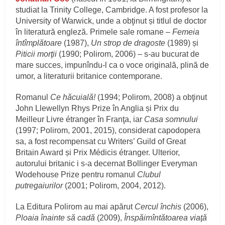
studiat la Trinity College, Cambridge. A fost profesor la
University of Warwick, unde a obţinut și titlul de doctor
în literatură engleză. Primele sale romane –
Femeia
întîmplătoare
(1987),
Un strop de dragoste
(1989) și
Piticii morţii
(1990; Polirom, 2006) – s-au bucurat de
mare succes, impunîndu-l ca o voce originală, plină de
umor, a literaturii britanice contemporane.
Romanul
Ce hăcuială!
(1994; Polirom, 2008) a obţinut
John Llewellyn Rhys Prize în Anglia și Prix du
Meilleur Livre étranger în Franţa, iar
Casa somnului
(1997; Polirom, 2001, 2015), considerat capodopera
sa, a fost recompensat cu Writers’ Guild of Great
Britain Award și Prix Médicis étranger. Ulterior,
autorului britanic i s-a decernat Bollinger Everyman
Wodehouse Prize pentru romanul
Clubul
putregaiurilor
(2001; Polirom, 2004, 2012).
La Editura Polirom au mai apărut
Cercul închis
(2006),
Ploaia înainte să cadă
(2009),
Înspăimîntătoarea viaţă