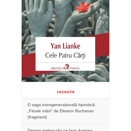
recente
O saga transgenerațională hipnotică:
„Fiicele mării” de Eleanor Buchanan
(fragment)
Despre melancolia ce face durerea