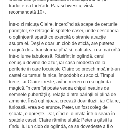
traducerea lui Radu Paraschivescu, vîrsta
recomandată 10+.
Într-o zi micuţa Claire, încercînd să scape de certurile
părinţilor, se retrage în spatele casei, unde descoperă
o oglinjoară spartă ce exercită o stranie atracţie
asupra ei. Deși e doar un ciob de sticlă, are puterea
magică de-a transforma pînă și realitatea cea mai urîtă
într-o lume fabuloasă. Răsfrînt în oglindă, cerul
cenușiu devine de azur, iar casa modestă de la
periferie în care locuiește Claire se preschimbă într-un
castel cu turnuri falnice, împodobit cu scoici. Timpul
trece, iar Claire crește, avînd mereu cu ea oglinda
magică, în care își poate vedea chipul neatins de
semnele pubertăţii și relaţia dintre părinţii ei plină de
armonie. Însă oglinjoara creează doar iluzii, iar Claire,
furioasă, vrea s-o arunce. Peter, un fost coleg de
școală, o oprește. Dar, cînd el o invită într-o seară în
spatele casei, Claire rămîne uluită: Peter a găsit la
rîndul lui un ciob de oglindă, ce se dovedește a fi o