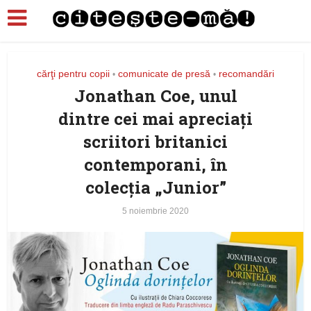
cărţi pentru copii
comunicate de presă
recomandări
•
•
Jonathan Coe, unul
dintre cei mai apreciaţi
scriitori britanici
contemporani, în
colecția „Junior”
5 noiembrie 2020