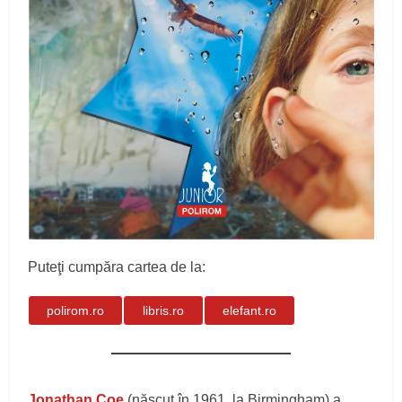
Puteţi cumpăra cartea de la:
polirom.ro
libris.ro
elefant.ro
Jonathan Coe
(născut în 1961, la Birmingham) a