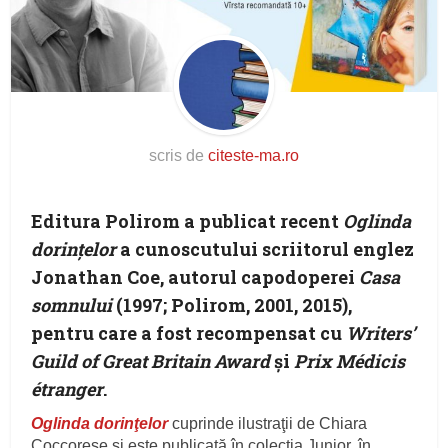
scris de
citeste-ma.ro
Editura Polirom a publicat recent
Oglinda
dorinţelor
a cunoscutului scriitorul englez
Jonathan Coe, autorul capodoperei
Casa
somnului
(1997; Polirom, 2001, 2015),
pentru care a fost recompensat cu
Writers’
Guild of Great Britain Award
și
Prix Médicis
étranger
.
Oglinda dorinţelor
cuprinde ilustraţii de Chiara
Coccorese și este publicată în colecția Junior, în