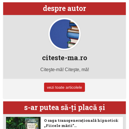
despre autor
citeste-ma.ro
Citeşte-mă! Citeşte, mă!
vezi toate articolele
s-ar putea să-ţi placă şi
O saga transgenerațională hipnotică:
„Fiicele mării”...