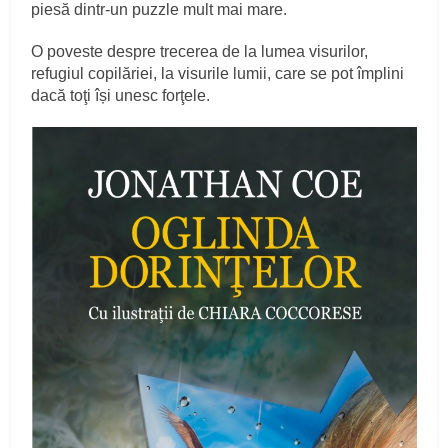
piesă dintr-un puzzle mult mai mare.
O poveste despre trecerea de la lumea visurilor,
refugiul copilăriei, la visurile lumii, care se pot împlini
dacă toţi își unesc forţele.