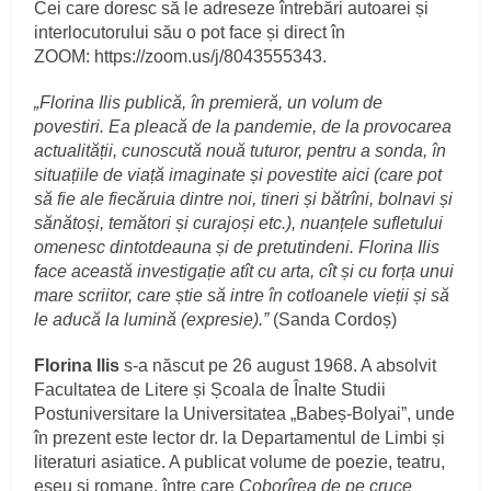
Cei care doresc să le adreseze întrebări autoarei și
interlocutorului său o pot face și direct în
ZOOM: https://zoom.us/j/8043555343.
„Florina Ilis publică, în premieră, un volum de
povestiri. Ea pleacă de la pandemie, de la provocarea
actualității, cunoscută nouă tuturor, pentru a sonda, în
situațiile de viață imaginate și povestite aici (care pot
să fie ale fiecăruia dintre noi, tineri și bătrîni, bolnavi și
sănătoși, temători și curajoși etc.), nuanțele sufletului
omenesc dintotdeauna și de pretutindeni. Florina Ilis
face această investigație atît cu arta, cît și cu forța unui
mare scriitor, care știe să intre în cotloanele vieții și să
le aducă la lumină (expresie).”
(Sanda Cordoș)
Florina Ilis
s-a născut pe 26 august 1968. A absolvit
Facultatea de Litere și Școala de Înalte Studii
Postuniversitare la Universitatea „Babeș-Bolyai”, unde
în prezent este lector dr. la Departamentul de Limbi și
literaturi asiatice. A publicat volume de poezie, teatru,
eseu și romane, între care
Coborîrea de pe cruce