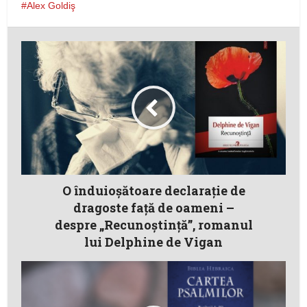
Alex Goldiş
O înduioşătoare declaraţie de
dragoste faţă de oameni –
despre „Recunoştinţă”, romanul
lui Delphine de Vigan