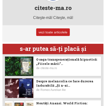
citeste-ma.ro
Citeşte-mă! Citeşte, mă!
vezi toate articolele
s-ar putea să-ţi placă şi
O saga transgenerațională hipnotică:
„Fiicele mării”...
de
citeste-ma.ro
Despre melancolia ce face durerea
îndurabilă: „Și n-ai...
de
Romeo Aurelian Ilie
Noutăţi Anansi. World Fiction: