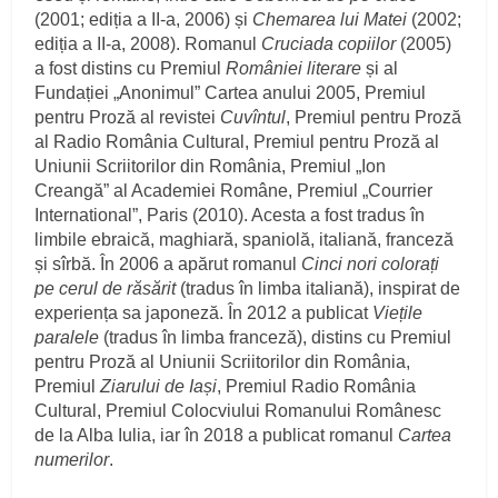
(2001; ediția a II-a, 2006) și
Chemarea lui Matei
(2002;
ediția a II-a, 2008). Romanul
Cruciada copiilor
(2005)
a fost distins cu Premiul
României literare
și al
Fundației „Anonimul” Cartea anului 2005, Premiul
pentru Proză al revistei
Cuvîntul
, Premiul pentru Proză
al Radio România Cultural, Premiul pentru Proză al
Uniunii Scriitorilor din România, Premiul „Ion
Creangă” al Academiei Române, Premiul „Courrier
International”, Paris (2010). Acesta a fost tradus în
limbile ebraică, maghiară, spaniolă, italiană, franceză
și sîrbă. În 2006 a apărut romanul
Cinci nori colorați
pe cerul de răsărit
(tradus în limba italiană), inspirat de
experiența sa japoneză. În 2012 a publicat
Viețile
paralele
(tradus în limba franceză), distins cu Premiul
pentru Proză al Uniunii Scriitorilor din România,
Premiul
Ziarului de Iași
, Premiul Radio România
Cultural, Premiul Colocviului Romanului Românesc
de la Alba Iulia, iar în 2018 a publicat romanul
Cartea
numerilor
.