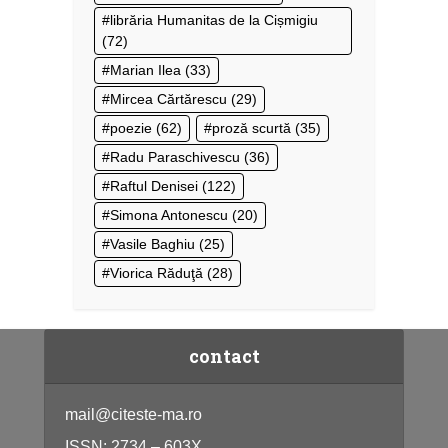
librăria Humanitas de la Cișmigiu
(72)
Marian Ilea
(33)
Mircea Cărtărescu
(29)
poezie
(62)
proză scurtă
(35)
Radu Paraschivescu
(36)
Raftul Denisei
(122)
Simona Antonescu
(20)
Vasile Baghiu
(25)
Viorica Răduţă
(28)
contact
mail@citeste-ma.ro
ISSN: 2734 – 603X