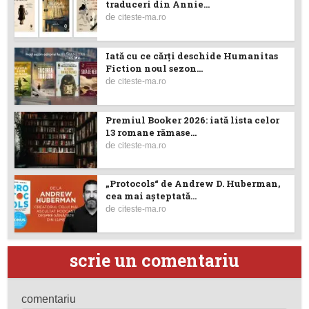
traduceri din Annie...
de
citeste-ma.ro
Iată cu ce cărţi deschide Humanitas
Fiction noul sezon...
de
citeste-ma.ro
Premiul Booker 2026: iată lista celor
13 romane rămase...
de
citeste-ma.ro
„Protocols“ de Andrew D. Huberman,
cea mai așteptată...
de
citeste-ma.ro
scrie un comentariu
comentariu