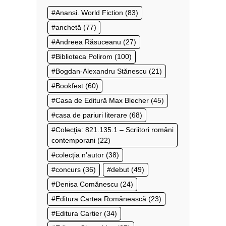
Anansi. World Fiction
(83)
anchetă
(77)
Andreea Răsuceanu
(27)
Biblioteca Polirom
(100)
Bogdan-Alexandru Stănescu
(21)
Bookfest
(60)
Casa de Editură Max Blecher
(45)
casa de pariuri literare
(68)
Colecţia: 821.135.1 – Scriitori români
contemporani
(22)
colecţia n’autor
(38)
concurs
(36)
debut
(49)
Denisa Comănescu
(24)
Editura Cartea Românească
(23)
Editura Cartier
(34)