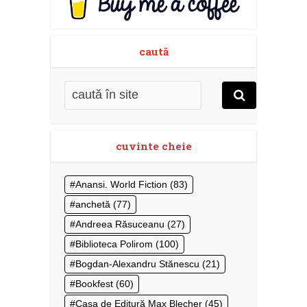
caută
cuvinte cheie
Anansi. World Fiction
(83)
anchetă
(77)
Andreea Răsuceanu
(27)
Biblioteca Polirom
(100)
Bogdan-Alexandru Stănescu
(21)
Bookfest
(60)
Casa de Editură Max Blecher
(45)