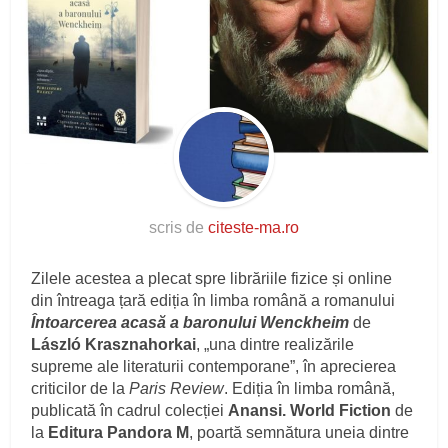
scris de
citeste-ma.ro
Zilele acestea a plecat spre librăriile fizice și online
din întreaga țară ediția în limba română a romanului
Întoarcerea acasă a baronului Wenckheim
de
László Krasznahorkai
, „una dintre realizările
supreme ale literaturii contemporane”, în aprecierea
criticilor de la
Paris Review
. Ediția în limba română,
publicată în cadrul colecției
Anansi. World Fiction
de
la
Editura Pandora M
, poartă semnătura uneia dintre