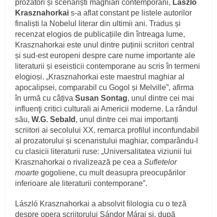
prozatori și scenariști maghiari contemporani,
László
Krasznahorkai
s-a aflat constant pe listele autorilor
finaliști la Nobelul literar din ultimii ani. Tradus și
recenzat elogios de publicațiile din întreaga lume,
Krasznahorkai este unul dintre puținii scriitori central
și sud-est europeni despre care nume importante ale
literaturii și eseisticii contemporane au scris în termeni
elogioși. „Krasznahorkai este maestrul maghiar al
apocalipsei, comparabil cu Gogol și Melville”, afirma
în urmă cu câțiva
Susan Sontag
, unul dintre cei mai
influenţi critici culturali ai Americii moderne. La rândul
său,
W.G. Sebald
, unul dintre cei mai importanți
scriitori ai secolului XX, remarca profilul inconfundabil
al prozatorului și scenaristului maghiar, comparându-l
cu clasicii literaturii ruse: „Universalitatea viziunii lui
Krasznahorkai o rivalizează pe cea a
Sufletelor
moarte
gogoliene, cu mult deasupra preocupărilor
inferioare ale literaturii contemporane”.
László Krasznahorkai a absolvit filologia cu o teză
despre opera scriitorului Sándor Márai și, după