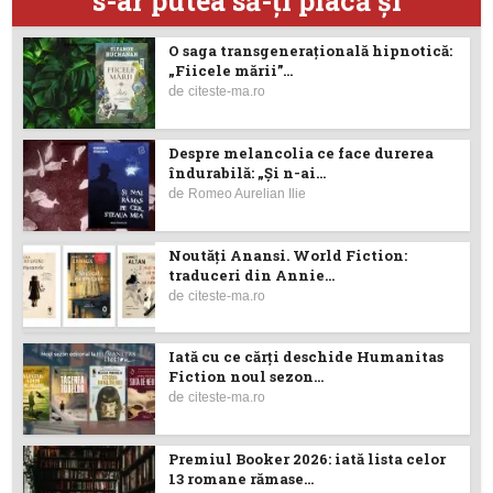
s-ar putea să-ţi placă şi
O saga transgenerațională hipnotică:
„Fiicele mării”...
de
citeste-ma.ro
Despre melancolia ce face durerea
îndurabilă: „Și n-ai...
de
Romeo Aurelian Ilie
Noutăţi Anansi. World Fiction:
traduceri din Annie...
de
citeste-ma.ro
Iată cu ce cărţi deschide Humanitas
Fiction noul sezon...
de
citeste-ma.ro
Premiul Booker 2026: iată lista celor
13 romane rămase...