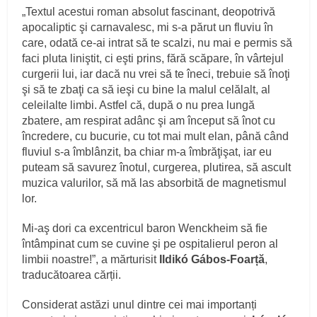
„Textul acestui roman absolut fascinant, deopotrivă
apocaliptic şi carnavalesc, mi s-a părut un fluviu în
care, odată ce-ai intrat să te scalzi, nu mai e permis să
faci pluta liniştit, ci eşti prins, fără scăpare, în vârtejul
curgerii lui, iar dacă nu vrei să te îneci, trebuie să înoţi
şi să te zbaţi ca să ieşi cu bine la malul celălalt, al
celeilalte limbi. Astfel că, după o nu prea lungă
zbatere, am respirat adânc şi am început să înot cu
încredere, cu bucurie, cu tot mai mult elan, până când
fluviul s-a îmblânzit, ba chiar m-a îmbrăţişat, iar eu
puteam să savurez înotul, curgerea, plutirea, să ascult
muzica valurilor, să mă las absorbită de magnetismul
lor.
Mi-aş dori ca excentricul baron Wenckheim să fie
întâmpinat cum se cuvine şi pe ospitalierul peron al
limbii noastre!”, a mărturisit
Ildikó Gábos-Foarță
,
traducătoarea cărții.
Considerat astăzi unul dintre cei mai importanți