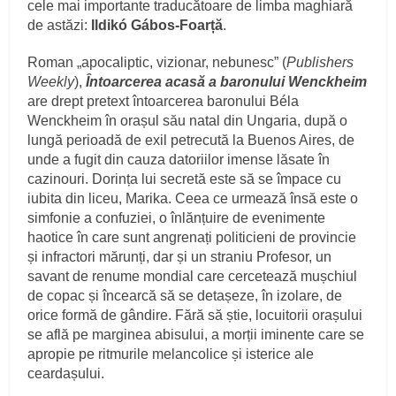
cele mai importante traducătoare de limba maghiară
de astăzi:
Ildikó Gábos-Foarță
.
Roman „apocaliptic, vizionar, nebunesc” (
Publishers
Weekly
),
Întoarcerea acasă a baronului Wenckheim
are drept pretext întoarcerea baronului Béla
Wenckheim în orașul său natal din Ungaria, după o
lungă perioadă de exil petrecută la Buenos Aires, de
unde a fugit din cauza datoriilor imense lăsate în
cazinouri. Dorința lui secretă este să se împace cu
iubita din liceu, Marika. Ceea ce urmează însă este o
simfonie a confuziei, o înlănțuire de evenimente
haotice în care sunt angrenați politicieni de provincie
și infractori mărunți, dar și un straniu Profesor, un
savant de renume mondial care cercetează mușchiul
de copac și încearcă să se detașeze, în izolare, de
orice formă de gândire. Fără să știe, locuitorii orașului
se află pe marginea abisului, a morții iminente care se
apropie pe ritmurile melancolice și isterice ale
ceardașului.