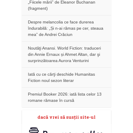
„Fiicele mării” de Eleanor Buchanan
(fragment)
Despre melancolia ce face durerea
îndurabilă: „Și n-ai rămas pe cer, steaua
mea” de Andrei Crăciun
Noutăţi Anansi. World Fiction: traduceri
din Annie Ernaux și Ahmet Altan, dar şi
surprinzătoarea Aurora Venturini
Iată cu ce cărţi deschide Humanitas
Fiction noul sezon literar
Premiul Booker 2026: iată lista celor 13
romane rămase în cursă
dacă vrei să susţii site-ul