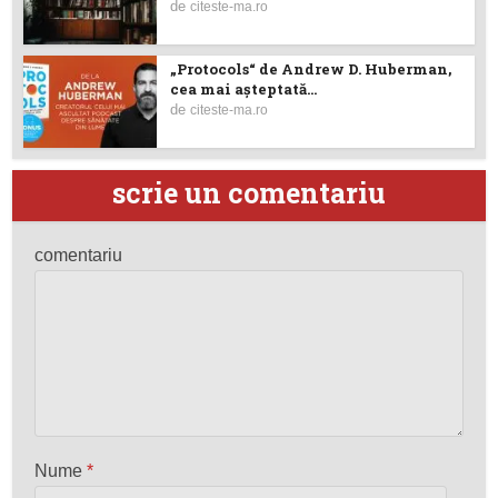
de
citeste-ma.ro
„Protocols“ de Andrew D. Huberman,
cea mai așteptată...
de
citeste-ma.ro
scrie un comentariu
comentariu
Nume
*