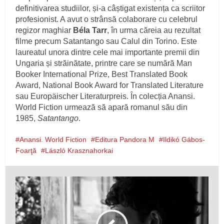
definitivarea studiilor, și-a câștigat existența ca scriitor
profesionist. A avut o strânsă colaborare cu celebrul
regizor maghiar
Béla Tarr
, în urma căreia au rezultat
filme precum Satantango sau Calul din Torino. Este
laureatul unora dintre cele mai importante premii din
Ungaria și străinătate, printre care se numără Man
Booker International Prize, Best Translated Book
Award, National Book Award for Translated Literature
sau Europäischer Literaturpreis. În colecția Anansi.
World Fiction urmează să apară romanul său din
1985,
Satantango
.
Anansi. World Fiction
Editura Pandora M
Ildikó Gábos-
Foarţă
László Krasznahorkai