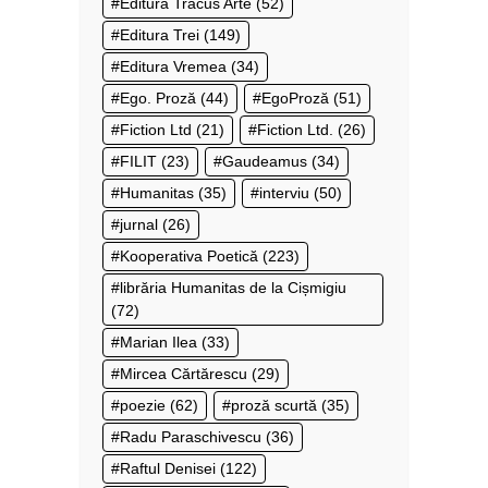
Editura Tracus Arte
(52)
Editura Trei
(149)
Editura Vremea
(34)
Ego. Proză
(44)
EgoProză
(51)
Fiction Ltd
(21)
Fiction Ltd.
(26)
FILIT
(23)
Gaudeamus
(34)
Humanitas
(35)
interviu
(50)
jurnal
(26)
Kooperativa Poetică
(223)
librăria Humanitas de la Cișmigiu
(72)
Marian Ilea
(33)
Mircea Cărtărescu
(29)
poezie
(62)
proză scurtă
(35)
Radu Paraschivescu
(36)
Raftul Denisei
(122)