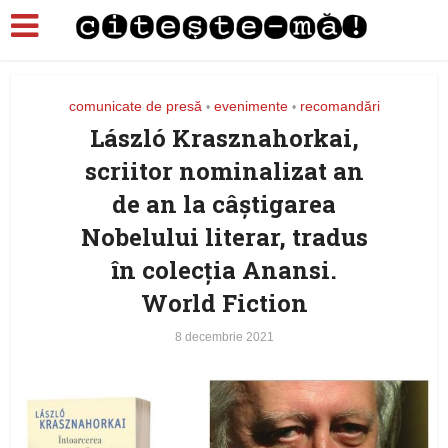
comunicate de presă
evenimente
recomandări
•
•
László Krasznahorkai,
scriitor nominalizat an
de an la câștigarea
Nobelului literar, tradus
în colecția Anansi.
World Fiction
8 decembrie 2021