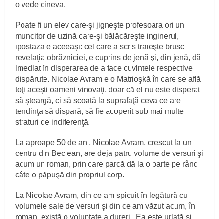
o vede cineva.
Poate fi un elev care-şi jigneşte profesoara ori un
muncitor de uzină care-şi bălăcăreşte inginerul,
ipostaza e aceeaşi: cel care a scris trăieşte brusc
revelaţia obrăzniciei, e cuprins de jenă şi, din jenă, dă
imediat în disperarea de a face cuvintele respective
dispărute. Nicolae Avram e o Matrioşkă în care se află
toţi aceşti oameni vinovaţi, doar că el nu este disperat
să şteargă, ci să scoată la suprafaţă ceva ce are
tendinţa să dispară, să fie acoperit sub mai multe
straturi de indiferenţă.
La aproape 50 de ani, Nicolae Avram, crescut la un
centru din Beclean, are deja patru volume de versuri şi
acum un roman, prin care parcă dă la o parte pe rând
câte o păpuşă din propriul corp.
La Nicolae Avram, din ce am spicuit în legătură cu
volumele sale de versuri şi din ce am văzut acum, în
roman, există o voluptate a durerii. Ea este urlată şi