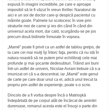
expusă în imagini incredibile, pe care e aproape
imposibil să le fi văzut în vreun thriller. Naratorul de
aici e un soi de doctor care-şi despică pacientul cu
mâinile goale. Palmele lui scotocesc în voie prin
straturile moi de carne şi ies din când în când din
universul acela mort, dar cald, scurgându-se pe jos
precum două bidinele înmuiate în vopsea.
„Mamé” poate fi privit ca un astfel de tablou greţos, de
la care cei mai mulţi îşi întorc faţa, pentru că nu stă în
natura noastră să ne putem privi echilibraţi cele mai
profunde şi mai şocante dedesubturi. Trăind ani buni
într-un astfel de univers, Nicolae Avram trebuie că s-a
imunizat ori că s-a descentrat, iar „Mamé” este genul
de carte pe care doar unul ca el, adică unul trecut la
propriu prin astfel de experienţe, poate s-o scrie.
Dincolo de a fi vorba despre încă o Matrioşkă
îndepărtată de pe corpul atât de încărcat de amintiri
dureroase, romanul acesta este el însuşi o parte din