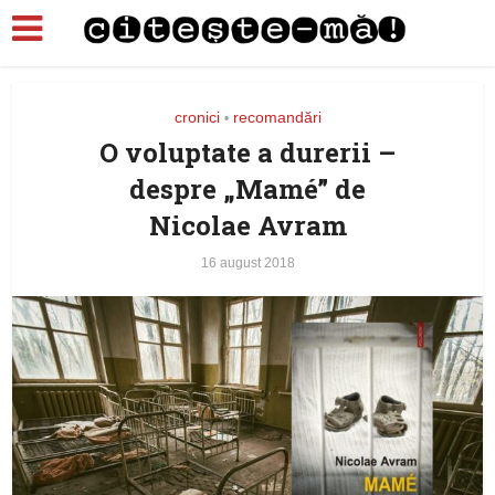
cronici
recomandări
•
O voluptate a durerii –
despre „Mamé” de
Nicolae Avram
16 august 2018