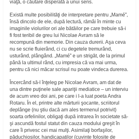
viaţă, o căutare disperată a unui sens.
Există multe posibilităţi de interpretare pentru „Mamé”,
însă dincolo de ele, după lectură, rămâi în minte cu
imaginile violurilor ori ale bătăilor pe care trebuie să-i
fi fost teribil de greu lui Nicolae Avram să le
recompună din memorie. Din cauza durerii. Aşa ceva
nu se scrie fluierând, ci cu degetele tremurând,
usturând, plângând. „Mamé” e un strigăt, de la primul
până la ultimul rând, cu impresia că va mai urma,
pentru că nici măcar scrisul nu poate vindeca durerea.
Încercând să-l înţeleg pe Nicolae Avram, am dat de
una dintre puţinele sale apariţii mediatice – un interviu
de acum vreo doi ani, pe care i l-a luat poeta Andra
Rotaru. În el, printre alte mărturii şocante, scriitorul
deplânge (nu ştiu dacă am ales termenul potrivit)
soarta orfelinilor, obligaţi după intrarea în societate să-
şi ascundă fostul statut din cauza modului greşit în
care îi privesc cei mai mulţi. Asimilaţi borfaşilor,
păduchioşilor, handicapaţilor (cuvinte folosite de