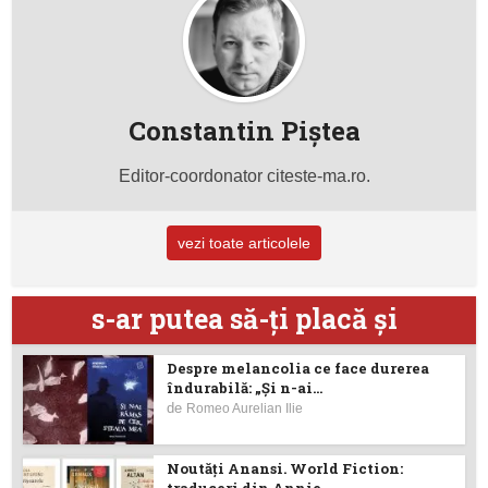
Constantin Piştea
Editor-coordonator citeste-ma.ro.
vezi toate articolele
s-ar putea să-ţi placă şi
Despre melancolia ce face durerea
îndurabilă: „Și n-ai...
de
Romeo Aurelian Ilie
Noutăţi Anansi. World Fiction: