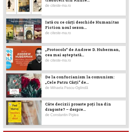
traduceri din Annie...
de
citeste-ma.ro
Iată cu ce cărţi deschide Humanitas
Fiction noul sezon...
de
citeste-ma.ro
„Protocols“ de Andrew D. Huberman,
cea mai așteptată...
de
citeste-ma.ro
De la confucianism la comunism:
„Cele Patru Cărți” de...
de
Mihaela Pascu-Oglindă
Câte decizii proaste poţi lua din
dragoste? – despre...
de
Constantin Piştea