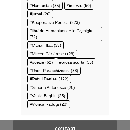
Humanitas
(35)
interviu
(50)
jurnal
(26)
Kooperativa Poetică
(223)
librăria Humanitas de la Cișmigiu
(72)
Marian Ilea
(33)
Mircea Cărtărescu
(29)
poezie
(62)
proză scurtă
(35)
Radu Paraschivescu
(36)
Raftul Denisei
(122)
Simona Antonescu
(20)
Vasile Baghiu
(25)
Viorica Răduţă
(28)
contact