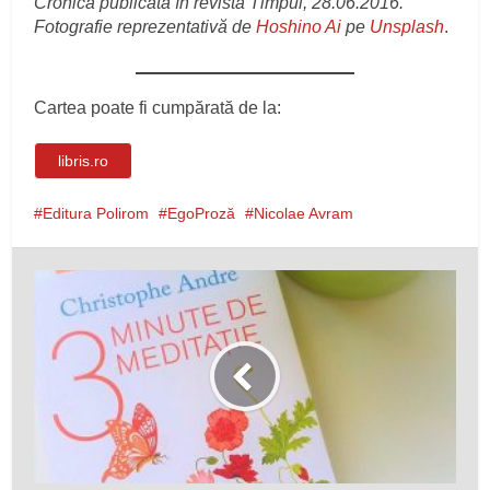
Cronică publicată în revista Timpul, 28.06.2016.
Fotografie reprezentativă de
Hoshino Ai
pe
Unsplash
.
Cartea poate fi cumpărată de la:
libris.ro
Editura Polirom
EgoProză
Nicolae Avram