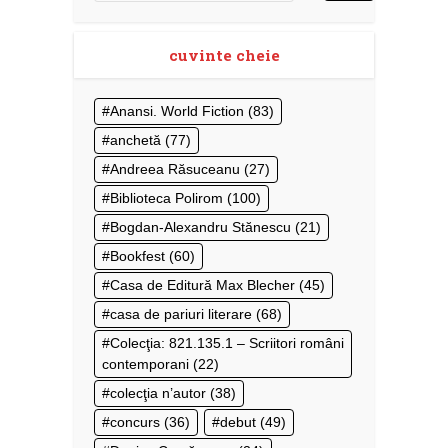
cuvinte cheie
Anansi. World Fiction
(83)
anchetă
(77)
Andreea Răsuceanu
(27)
Biblioteca Polirom
(100)
Bogdan-Alexandru Stănescu
(21)
Bookfest
(60)
Casa de Editură Max Blecher
(45)
casa de pariuri literare
(68)
Colecţia: 821.135.1 – Scriitori români
contemporani
(22)
colecţia n’autor
(38)
concurs
(36)
debut
(49)