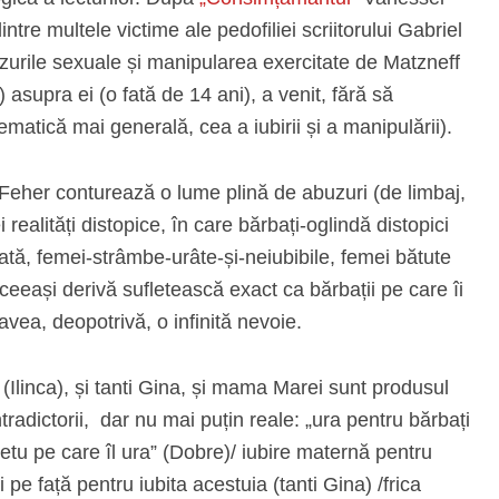
tre multele victime ale pedofiliei scriitorului Gabriel
uzurile sexuale și manipularea exercitate de Matzneff
asupra ei (o fată de 14 ani), a venit, fără să
ematică mai generală, cea a iubirii și a manipulării).
 Feher conturează o lume plină de abuzuri (de limbaj,
realități distopice, în care bărbați-oglindă distopici
nată, femei-strâmbe-urâte-și-neiubibile, femei bătute
 aceeași derivă sufletească exact ca bărbații pe care îi
avea, deopotrivă, o infinită nevoie.
 (Ilinca), și tanti Gina, și mama Marei sunt produsul
ntradictorii, dar nu mai puțin reale: „ura pentru bărbați
retu pe care îl ura” (Dobre)/ iubire maternă pentru
i pe față pentru iubita acestuia (tanti Gina) /frica