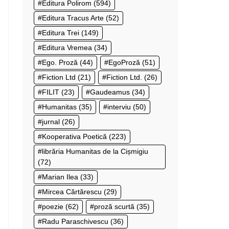
Editura Polirom
(594)
Editura Tracus Arte
(52)
Editura Trei
(149)
Editura Vremea
(34)
Ego. Proză
(44)
EgoProză
(51)
Fiction Ltd
(21)
Fiction Ltd.
(26)
FILIT
(23)
Gaudeamus
(34)
Humanitas
(35)
interviu
(50)
jurnal
(26)
Kooperativa Poetică
(223)
librăria Humanitas de la Cișmigiu
(72)
Marian Ilea
(33)
Mircea Cărtărescu
(29)
poezie
(62)
proză scurtă
(35)
Radu Paraschivescu
(36)