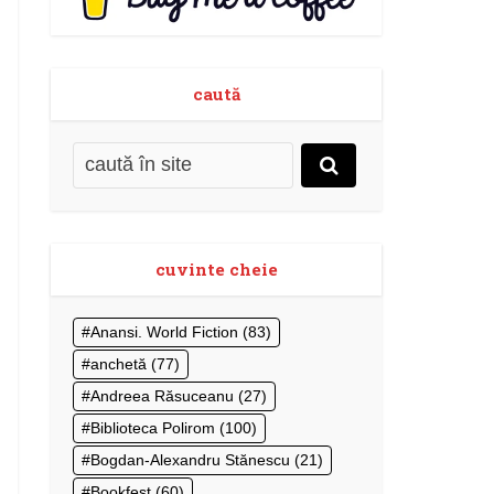
caută
cuvinte cheie
Anansi. World Fiction
(83)
anchetă
(77)
Andreea Răsuceanu
(27)
Biblioteca Polirom
(100)
Bogdan-Alexandru Stănescu
(21)
Bookfest
(60)