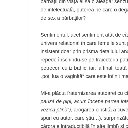
bărbații din viața ei să o aleagă: senzua
de intelectuală, puterea pe care o dega
de sex a bărbaților?
Sentimentul, acel sentiment atât de căut
univers relațional în care femeile sunt 
insistent doar prin prisma detaliului an
repede înscriindu-se pe traiectoria pat
petreceri cu iz bahic, iar, la final, to
„poți lua o vaginită” care este infinit m
Mi-a plăcut fraternizarea autoarei cu cit
pauză de pipi, acum începe partea inte
vezica plină
”
),
arogarea cinstită a cuveni
spun eu autor, care știu…), surprinzăto
cărora e intraductibilă în alte limbi) ș