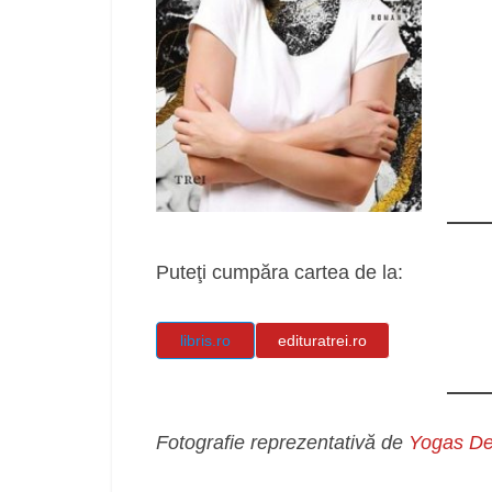
Puteţi cumpăra cartea de la:
libris.ro
edituratrei.ro
Fotografie reprezentativă de
Yogas De