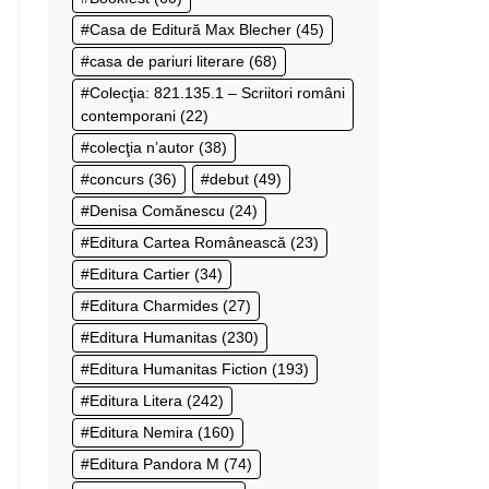
Casa de Editură Max Blecher
(45)
casa de pariuri literare
(68)
Colecţia: 821.135.1 – Scriitori români
contemporani
(22)
colecţia n’autor
(38)
concurs
(36)
debut
(49)
Denisa Comănescu
(24)
Editura Cartea Românească
(23)
Editura Cartier
(34)
Editura Charmides
(27)
Editura Humanitas
(230)
Editura Humanitas Fiction
(193)
Editura Litera
(242)
Editura Nemira
(160)
Editura Pandora M
(74)