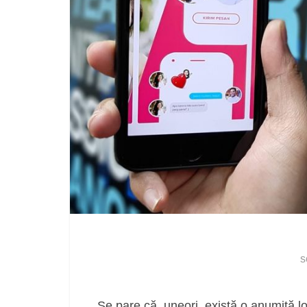
s
Se pare că, uneori, există o anumită lo