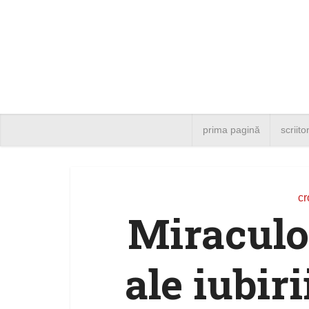
prima pagină
scriito
cr
Miraculo
ale iubir