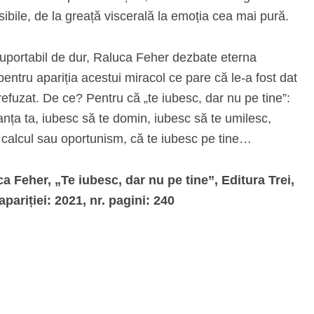
sibile, de la greață viscerală la emoția cea mai pură.
insuportabil de dur, Raluca Feher dezbate eterna
pentru apariția acestui miracol ce pare că le-a fost dat
refuzat. De ce? Pentru că „te iubesc, dar nu pe tine”:
anța ta, iubesc să te domin, iubesc să te umilesc,
 calcul sau oportunism, că te iubesc pe tine…
a Feher, „Te iubesc, dar nu pe tine”, Editura Trei,
apariției: 2021, nr. pagini: 240