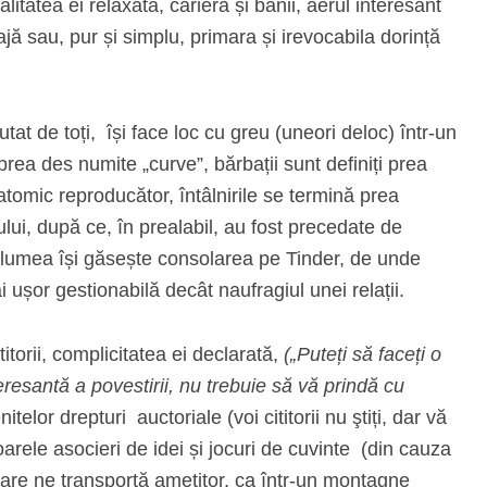
litatea ei relaxată, cariera și banii, aerul interesant
jă sau, pur și simplu, primara și irevocabila dorință
at de toți, își face loc cu greu (uneori deloc) într-un
prea des numite „curve”, bărbații sunt definiți prea
atomic reproducător, întâlnirile se termină prea
ului, după ce, în prealabil, au fost precedate de
ată lumea își găsește consolarea pe Tinder, de unde
ai ușor gestionabilă decât naufragiul unei relații.
itorii, complicitatea ei declarată,
(„Puteți să faceți o
resantă a povestirii, nu trebuie să vă prindă cu
telor drepturi auctoriale (voi cititorii nu ştiți, dar vă
arele asocieri de idei și jocuri de cuvinte (din cauza
i care ne transportă amețitor, ca într-un montagne