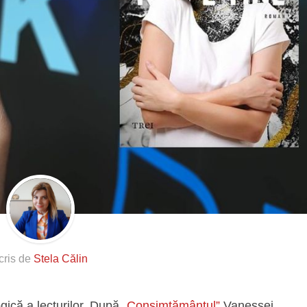
cris de
Stela Călin
gică a lecturilor. După
„Consimțământul”
Vanessei