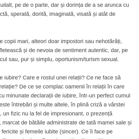
luilalt, pe de o parte, dar și dorința de a se arunca cu
ctă, sperată, dorită, imaginată, visată și atât de
e copii mari, alteori doar impostori sau nehotărâți,
fletească și de nevoia de sentiment autentic, dar, pe
alcul sau, pur și simplu, oportunism/turism sexual.
iubire? Care e rostul unei relații? Ce ne face să
lație? De ce se complac oamenii în relații în care
u minunate declarații de iubire, într-un perfect cumul
te întrebări și multe altele, în plină criză a vârstei
, un fizic nu la fel de impresionant, o prezență
t, marcat de bătăile administrate de tată mamei sale și
fericite și femeile iubite (sincer). Ce îi face pe