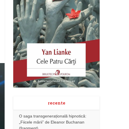
recente
O saga transgenerațională hipnotică:
„Fiicele mării” de Eleanor Buchanan
(fragment)