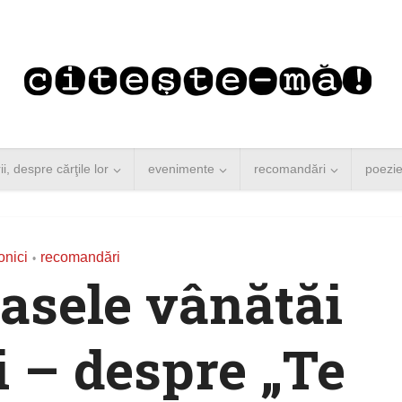
rii, despre cărţile lor
evenimente
recomandări
poezi
onici
recomandări
•
asele vânătăi
ii – despre „Te