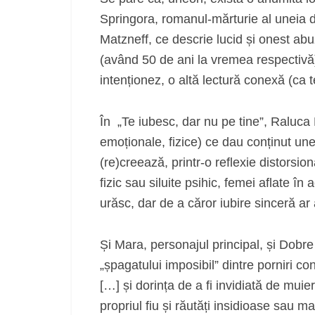
Springora, romanul-mărturie al uneia din
Matzneff, ce descrie lucid și onest ab
(având 50 de ani la vremea respectivă) 
intenționez, o altă lectură conexă (ca t
În „Te iubesc, dar nu pe tine”, Raluca
emoționale, fizice) ce dau conținut unei 
(re)creează, printr-o reflexie distorsio
fizic sau siluite psihic, femei aflate în
urăsc, dar de a căror iubire sinceră ar 
Și Mara, personajul principal, și Dobre
„șpagatului imposibil” dintre porniri co
[…] și dorința de a fi invidiată de muie
propriul fiu și răutăți insidioase sau ma