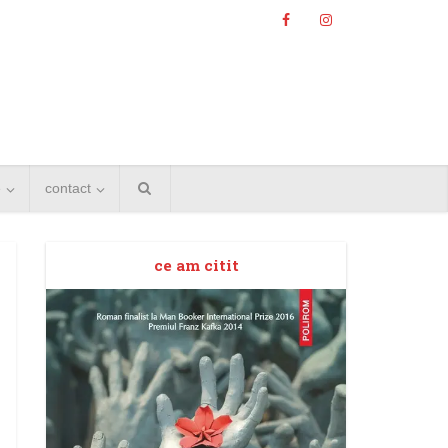
e
contact
ce am citit