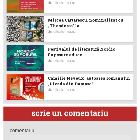
de
citeste-ma.ro
Mircea Cărtărescu, nominalizat cu
„Theodoros” la...
de
citeste-ma.ro
Festivalul de literatură Nordic
Exposure aduce...
de
citeste-ma.ro
Camille Neveux, autoarea romanului
„Livada din Damasc“...
de
citeste-ma.ro
scrie un comentariu
comentariu