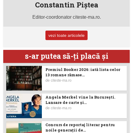
Constantin Piştea
Editor-coordonator citeste-ma.ro.
vezi toate articolele
s-ar putea să-ţi placă şi
Premiul Booker 2026: iată lista celor
13 romane rămase...
de
citeste-ma.ro
Angela Merkel vine la București.
Lansare de carte şi...
de
citeste-ma.ro
Concurs de reportaj literar pentru
noile generații de...