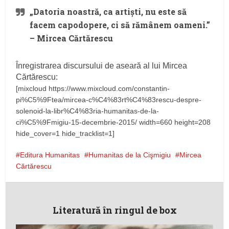
„Datoria noastră, ca artişti, nu este să
facem capodopere, ci să rămânem oameni.”
– Mircea Cărtărescu
Înregistrarea discursului de aseară al lui Mircea
Cărtărescu:
[mixcloud https://www.mixcloud.com/constantin-
pi%C5%9Ftea/mircea-c%C4%83rt%C4%83rescu-despre-
solenoid-la-libr%C4%83ria-humanitas-de-la-
ci%C5%9Fmigiu-15-decembrie-2015/ width=660 height=208
hide_cover=1 hide_tracklist=1]
Editura Humanitas
Humanitas de la Cişmigiu
Mircea
Cărtărescu
Literatură în ringul de box