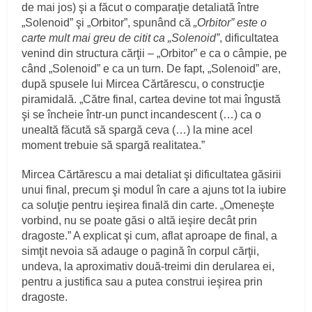
de mai jos) şi a făcut o comparaţie detaliată între
„Solenoid” şi „Orbitor”, spunând că
„Orbitor” este o
carte mult mai greu de citit ca „Solenoid”
, dificultatea
venind din structura cărţii – „Orbitor” e ca o câmpie, pe
când „Solenoid” e ca un turn. De fapt, „Solenoid” are,
după spusele lui Mircea Cărtărescu, o construcţie
piramidală. „Către final, cartea devine tot mai îngustă
şi se încheie într-un punct incandescent (…) ca o
unealtă făcută să spargă ceva (…) la mine acel
moment trebuie să spargă realitatea.”
Mircea Cărtărescu a mai detaliat şi dificultatea găsirii
unui final, precum şi modul în care a ajuns tot la iubire
ca soluţie pentru ieşirea finală din carte. „Omeneşte
vorbind, nu se poate găsi o altă ieşire decât prin
dragoste.” A explicat şi cum, aflat aproape de final, a
simţit nevoia să adauge o pagină în corpul cărţii,
undeva, la aproximativ două-treimi din derularea ei,
pentru a justifica sau a putea construi ieşirea prin
dragoste.