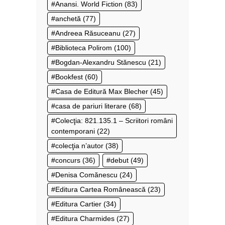
Anansi. World Fiction
(83)
anchetă
(77)
Andreea Răsuceanu
(27)
Biblioteca Polirom
(100)
Bogdan-Alexandru Stănescu
(21)
Bookfest
(60)
Casa de Editură Max Blecher
(45)
casa de pariuri literare
(68)
Colecţia: 821.135.1 – Scriitori români
contemporani
(22)
colecţia n’autor
(38)
concurs
(36)
debut
(49)
Denisa Comănescu
(24)
Editura Cartea Românească
(23)
Editura Cartier
(34)
Editura Charmides
(27)