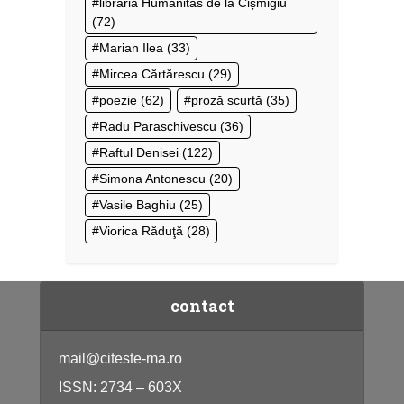
librăria Humanitas de la Cișmigiu
(72)
Marian Ilea
(33)
Mircea Cărtărescu
(29)
poezie
(62)
proză scurtă
(35)
Radu Paraschivescu
(36)
Raftul Denisei
(122)
Simona Antonescu
(20)
Vasile Baghiu
(25)
Viorica Răduţă
(28)
contact
mail@citeste-ma.ro
ISSN: 2734 – 603X