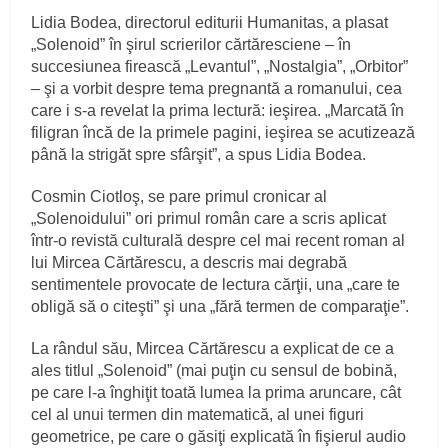
Lidia Bodea, directorul editurii Humanitas, a plasat
„Solenoid” în şirul scrierilor cărtăresciene – în
succesiunea firească „Levantul”, „Nostalgia”, „Orbitor”
– şi a vorbit despre tema pregnantă a romanului, cea
care i s-a revelat la prima lectură: ieşirea. „Marcată în
filigran încă de la primele pagini, ieşirea se acutizează
până la strigăt spre sfârşit”, a spus Lidia Bodea.
Cosmin Ciotloş, se pare primul cronicar al
„Solenoidului” ori primul român care a scris aplicat
într-o revistă culturală despre cel mai recent roman al
lui Mircea Cărtărescu, a descris mai degrabă
sentimentele provocate de lectura cărţii, una „care te
obligă să o citeşti” şi una „fără termen de comparaţie”.
La rândul său, Mircea Cărtărescu a explicat de ce a
ales titlul „Solenoid” (mai puţin cu sensul de bobină,
pe care l-a înghiţit toată lumea la prima aruncare, cât
cel al unui termen din matematică, al unei figuri
geometrice, pe care o găsiţi explicată în fişierul audio