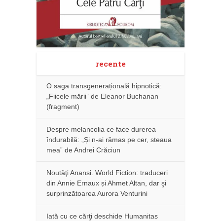
recente
O saga transgenerațională hipnotică:
„Fiicele mării” de Eleanor Buchanan
(fragment)
Despre melancolia ce face durerea
îndurabilă: „Și n-ai rămas pe cer, steaua
mea” de Andrei Crăciun
Noutăţi Anansi. World Fiction: traduceri
din Annie Ernaux și Ahmet Altan, dar şi
surprinzătoarea Aurora Venturini
Iată cu ce cărţi deschide Humanitas