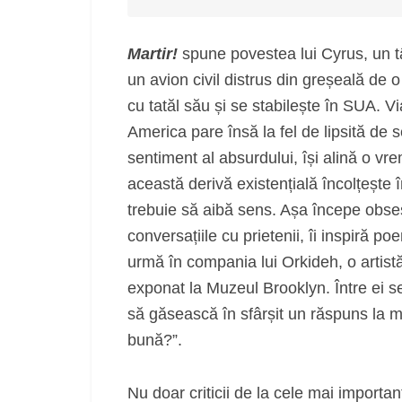
Martir!
spune povestea lui Cyrus, un t
un avion civil distrus din greșeală de
cu tatăl său și se stabilește în SUA. Vi
America pare însă la fel de lipsită de
sentiment al absurdului, își alină o vre
această derivă existențială încolțește
trebuie să aibă sens. Așa începe obses
conversațiile cu prietenii, îi inspiră po
urmă în compania lui Orkideh, o artistă
exponat la Muzeul Brooklyn. Între ei s
să găsească în sfârșit un răspuns la 
bună?”.
Nu doar criticii de la cele mai importa