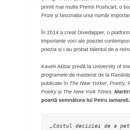
primit mai multe Premii Pushcart, o bu
Prize și fascinația unui număr important
În 2014 a creat Divedapper, o platform
importante voci ale poeziei contemporan
poezia și i-au probat talentul de a rei
Kaveh Akbar predă la University of Iowa
programele de masterat de la Randolp
publicate în
The New Yorker
,
Poetry
,
Poetry
și
The New York Times
.
Martir
poartă semnătura lui Petru Iamandi.
„Costul deciziei de a pet