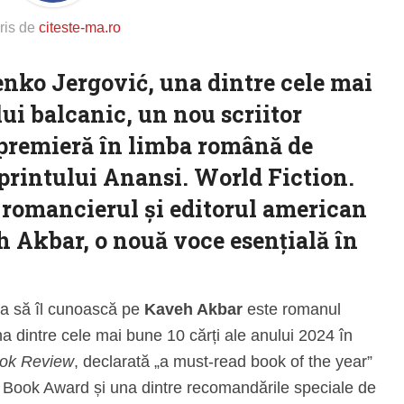
ris de
citeste-ma.ro
enko Jergović, una dintre cele mai
lui balcanic, un nou scriitor
 premieră în limba română de
printului
Anansi. World Fiction
.
, romancierul și editorul american
h Akbar
, o nouă voce esențială în
.
zia să îl cunoască pe
Kaveh Akbar
este romanul
na dintre cele mai bune 10 cărți ale anului 2024 în
ok Review
, declarată „a must-read book of the year”
al Book Award și una dintre recomandările speciale de