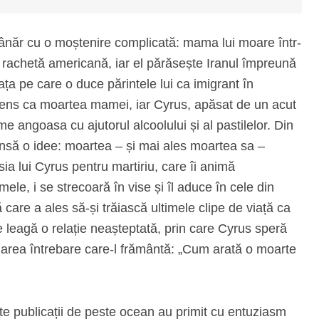
ânăr cu o moștenire complicată: mama lui moare într-
 o rachetă americană, iar el părăsește Iranul împreună
ața pe care o duce părintele lui ca imigrant în
 sens ca moartea mamei, iar Cyrus, apăsat de un acut
me angoasa cu ajutorul alcoolului și al pastilelor. Din
 însă o idee: moartea – și mai ales moartea sa –
ia lui Cyrus pentru martiriu, care îi animă
emele, i se strecoară în vise și îl aduce în cele din
 care a ales să-și trăiască ultimele clipe de viață ca
e leagă o relație neașteptată, prin care Cyrus speră
marea întrebare care-l frământă: „Cum arată o moarte
nte publicații de peste ocean au primit cu entuziasm