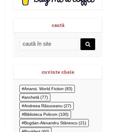
caută
cuvinte cheie
Anansi. World Fiction
(83)
anchetă
(77)
Andreea Răsuceanu
(27)
Biblioteca Polirom
(100)
Bogdan-Alexandru Stănescu
(21)
Bookfest
(60)