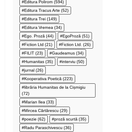
Editura Polirom
(594)
Editura Tracus Arte
(52)
Editura Trei
(149)
Editura Vremea
(34)
Ego. Proză
(44)
EgoProză
(51)
Fiction Ltd
(21)
Fiction Ltd.
(26)
FILIT
(23)
Gaudeamus
(34)
Humanitas
(35)
interviu
(50)
jurnal
(26)
Kooperativa Poetică
(223)
librăria Humanitas de la Cișmigiu
(72)
Marian Ilea
(33)
Mircea Cărtărescu
(29)
poezie
(62)
proză scurtă
(35)
Radu Paraschivescu
(36)