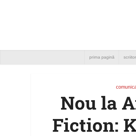
prima pagină
scriito
comunica
Nou la A
Fiction: 