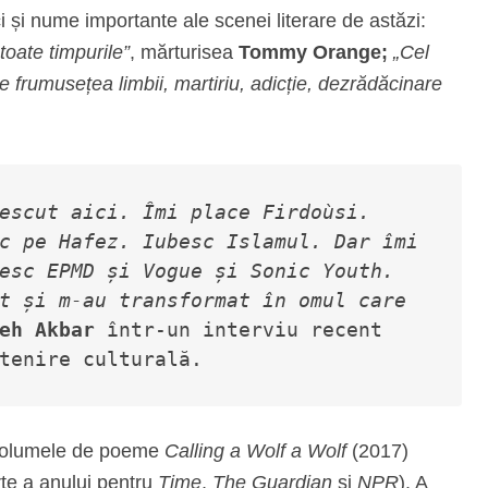
 și nume importante ale scenei literare de astăzi:
 toate timpurile”
, mărturisea
Tommy Orange;
„Cel
e frumusețea limbii, martiriu, adicție, dezrădăcinare
escut aici. Îmi place Firdoùsi. 
c pe Hafez. Iubesc Islamul. Dar îmi 
esc EPMD și Vogue și Sonic Youth. 
t și m-au transformat în omul care 
eh Akbar
 într-un interviu recent 
tenire culturală.
 volumele de poeme
Calling a Wolf
a Wolf
(2017)
te a anului pentru
Time
,
The Guardian
și
NPR
). A