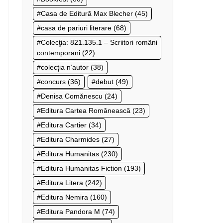
Casa de Editură Max Blecher
(45)
casa de pariuri literare
(68)
Colecţia: 821.135.1 – Scriitori români
contemporani
(22)
colecţia n’autor
(38)
concurs
(36)
debut
(49)
Denisa Comănescu
(24)
Editura Cartea Românească
(23)
Editura Cartier
(34)
Editura Charmides
(27)
Editura Humanitas
(230)
Editura Humanitas Fiction
(193)
Editura Litera
(242)
Editura Nemira
(160)
Editura Pandora M
(74)