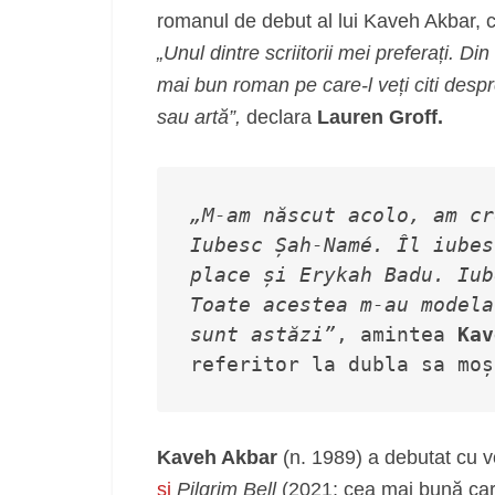
romanul de debut al lui Kaveh Akbar, ci
„Unul dintre scriitorii mei preferați. Din
mai bun roman pe care-l veți citi despr
sau artă”,
declara
Lauren Groff.
„M-am născut acolo, am cr
Iubesc Șah-Namé. Îl iubes
place și Erykah Badu. Iub
Toate acestea m-au modela
sunt astăzi”
, amintea 
Kav
referitor la dubla sa moș
Kaveh Akbar
(n. 1989) a debutat cu
și
Pilgrim Bell
(2021; cea mai bună car