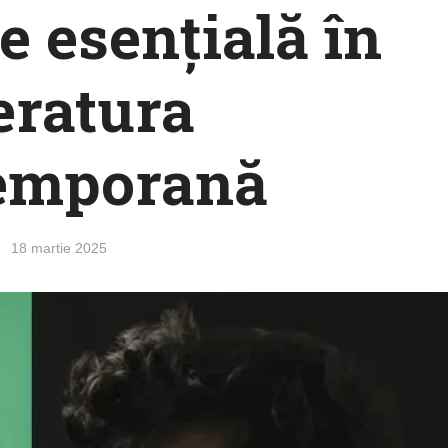
e esențială în
teratura
emporană
18 martie 2025