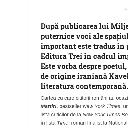
sc
După publicarea lui Milj
puternice voci ale spațiu
important este tradus în
Editura Trei
în cadrul im
Este vorba despre poetul
de origine iraniană
Kave
literatura contemporană
Cartea cu care cititorii români au oca
Martir!,
bestseller
New York Times
, u
lista criticilor de la
New York Times Bo
în lista
Time
, roman finalist la Nation