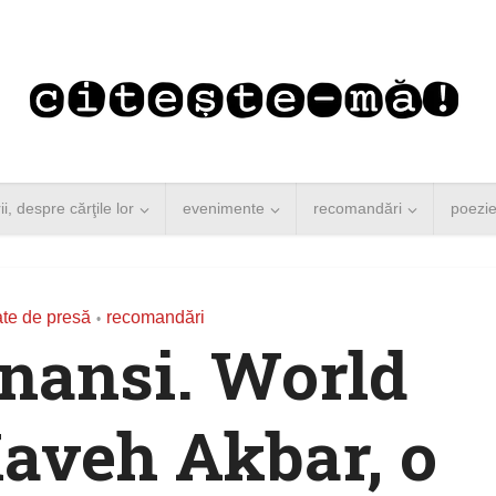
rii, despre cărţile lor
evenimente
recomandări
poezi
te de presă
recomandări
•
nansi. World
Kaveh Akbar, o