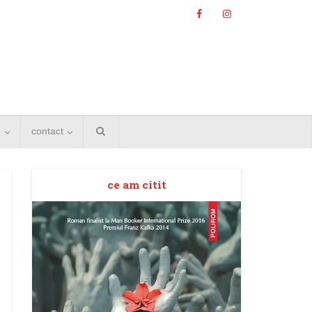
e
contact
ce am citit