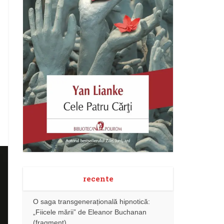
recente
O saga transgenerațională hipnotică:
„Fiicele mării” de Eleanor Buchanan
(fragment)