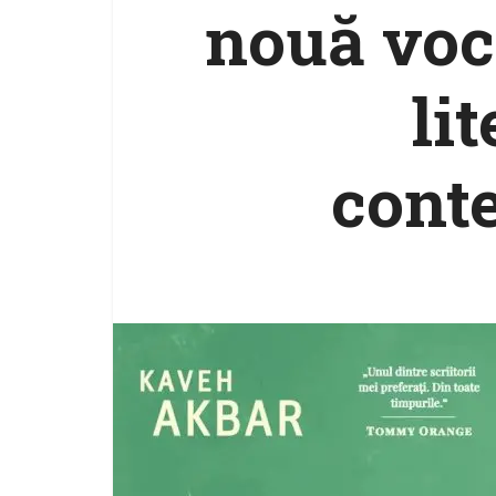
nouă voc
li
cont