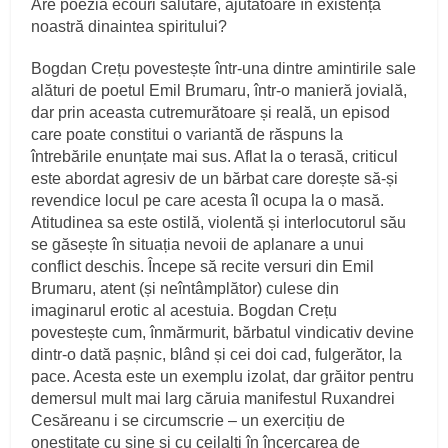
Are poezia ecouri salutare, ajutătoare în existența
noastră dinaintea spiritului?
Bogdan Crețu povestește într-una dintre amintirile sale
alături de poetul Emil Brumaru, într-o manieră jovială,
dar prin aceasta cutremurătoare și reală, un episod
care poate constitui o variantă de răspuns la
întrebările enunțate mai sus. Aflat la o terasă, criticul
este abordat agresiv de un bărbat care dorește să-și
revendice locul pe care acesta îl ocupa la o masă.
Atitudinea sa este ostilă, violentă și interlocutorul său
se găsește în situația nevoii de aplanare a unui
conflict deschis. Începe să recite versuri din Emil
Brumaru, atent (și neîntâmplător) culese din
imaginarul erotic al acestuia. Bogdan Crețu
povestește cum, înmărmurit, bărbatul vindicativ devine
dintr-o dată pașnic, blând și cei doi cad, fulgerător, la
pace. Acesta este un exemplu izolat, dar grăitor pentru
demersul mult mai larg căruia manifestul Ruxandrei
Cesăreanu i se circumscrie – un exercițiu de
onestitate cu sine și cu ceilalți în încercarea de