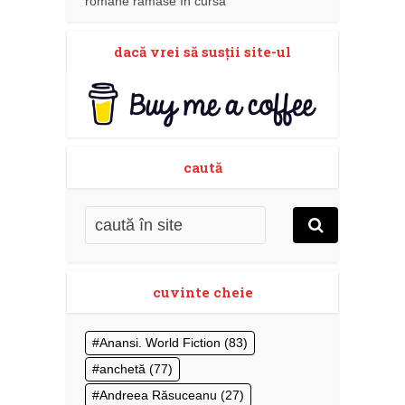
romane rămase în cursă
dacă vrei să susţii site-ul
caută
cuvinte cheie
Anansi. World Fiction
(83)
anchetă
(77)
Andreea Răsuceanu
(27)