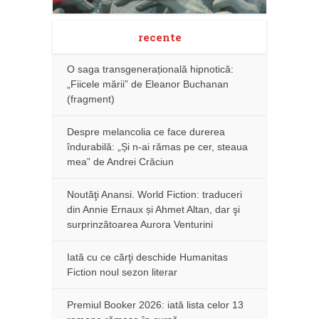
recente
O saga transgenerațională hipnotică:
„Fiicele mării” de Eleanor Buchanan
(fragment)
Despre melancolia ce face durerea
îndurabilă: „Și n-ai rămas pe cer, steaua
mea” de Andrei Crăciun
Noutăţi Anansi. World Fiction: traduceri
din Annie Ernaux și Ahmet Altan, dar şi
surprinzătoarea Aurora Venturini
Iată cu ce cărţi deschide Humanitas
Fiction noul sezon literar
Premiul Booker 2026: iată lista celor 13