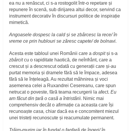
ea nu a renăscut, ci s-a rostogolit într-o repetare și
repunere în scenă, sub dirijarea altui decor, servind ca
instrument decorativ în discursuri politice de inspirație
mimetică.
Angoasele dospesc la cald și se zbârcesc la rece/ în
vreme ce prin hublouri se zăresc capete/ de bolnavi.
Acesta este tabloul unei Românii care a
dospit
și s-a
zbârcit
cu o rapiditate haotică, de neînfrânt, care a
crescut și a descrescut odată cu generații care și-au
purtat memoria și dramele fără să le împace, adesea
fără să le înțeleagă. Au rezultat mâhnirea și voci
asemenea celei a Ruxandrei Cesereanu, care spun
netrucat o poveste, fără teama recurgerii la afect.
Eu
am făcut din țară o casă a întristării.
Nimic mai
comprehensiv decât o afirmație ca aceasta care își
recunoaște
casa,
chiar dacă ea e concomitent miezul
unei tristeți recunoscute și reacumulate permanent.
Trăim-murim iar în fundal o fanfară de îngeri/ în