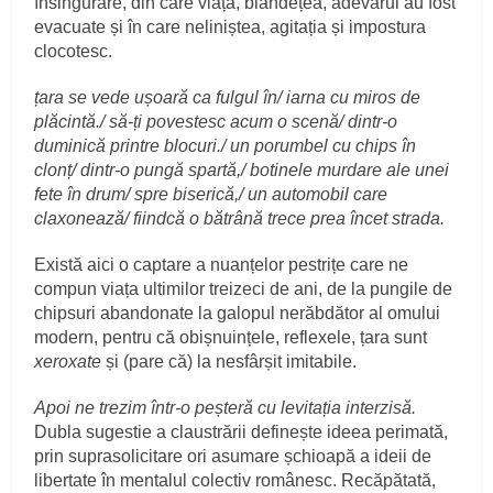
însingurare, din care viața, blândețea, adevărul au fost
evacuate și în care neliniștea, agitația și impostura
clocotesc.
țara se vede ușoară ca fulgul în/ iarna cu miros de
plăcintă./ să-ți povestesc acum o scenă/ dintr-o
duminică printre blocuri./ un porumbel cu chips în
clonț/ dintr-o pungă spartă,/ botinele murdare
ale unei
fete în drum/ spre biserică,/ un automobil care
claxonează/ fiindcă o bătrână trece prea încet strada.
Există aici o captare a nuanțelor pestrițe care ne
compun viața ultimilor treizeci de ani, de la pungile de
chipsuri abandonate la galopul nerăbdător al omului
modern, pentru că obișnuințele, reflexele, țara sunt
xeroxate
și (pare că) la nesfârșit imitabile.
Apoi ne trezim într-o peșteră cu levitația interzisă.
Dubla sugestie a claustrării definește ideea perimată,
prin suprasolicitare ori asumare șchioapă a ideii de
libertate în mentalul colectiv românesc. Recăpătată,