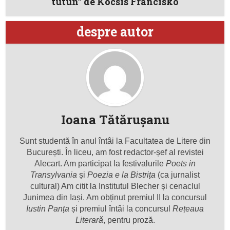
tutun” de Kocsis Francisko
despre autor
Ioana Tătăruşanu
Sunt studentă în anul întâi la Facultatea de Litere din
București. În liceu, am fost redactor-șef al revistei
Alecart. Am participat la festivalurile
Poets in
Transylvania
și
Poezia e la Bistrița
(ca jurnalist
cultural) Am citit la Institutul Blecher și cenaclul
Junimea din Iași. Am obținut premiul II la concursul
Iustin Panța
și premiul întâi la concursul
Rețeaua
Literară
, pentru proză.