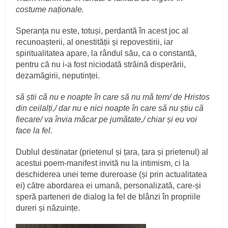
costume naționale.
Speranța nu este, totuși, perdantă în acest joc al
recunoașterii, al onestității și repovestirii, iar
spiritualitatea apare, la rândul său, ca o constantă,
pentru că nu i-a fost niciodată străină disperării,
dezamăgirii, neputinței.
să știi că nu e noapte în care să nu mă tem/ de Hristos
din ceilalți,/ dar nu e nici noapte în care să nu știu că
fiecare/ va învia măcar pe jumătate,/ chiar și eu voi
face la fel.
Dublul destinatar (prietenul și țara, țara și prietenul) al
acestui poem-manifest invită nu la intimism, ci la
deschiderea unei teme dureroase (și prin actualitatea
ei) către abordarea ei umană, personalizată, care-și
speră parteneri de dialog la fel de blânzi în propriile
dureri și năzuințe.