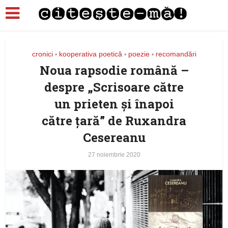
cronici
kooperativa poetică
poezie
recomandări
•
•
•
Noua rapsodie română –
despre „Scrisoare către
un prieten și înapoi
către țară” de Ruxandra
Cesereanu
27 noiembrie 2020