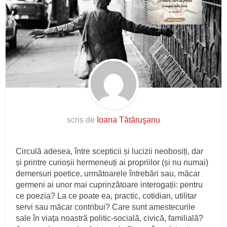
scris de
Ioana Tătăruşanu
Circulă adesea, între scepticii și lucizii neobosiți, dar
și printre curioșii hermeneuți ai propriilor (și nu numai)
demersuri poetice, următoarele întrebări sau, măcar
germeni ai unor mai cuprinzătoare interogații: pentru
ce poezia? La ce poate ea, practic, cotidian, utilitar
servi sau măcar contribui? Care sunt amestecurile
sale în viața noastră politic-socială, civică, familială?