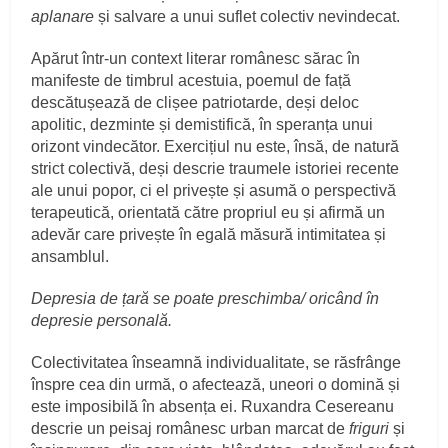
aplanare
și salvare a unui suflet colectiv nevindecat.
Apărut într-un context literar românesc sărac în
manifeste de timbrul acestuia, poemul de față
descătușează de clișee patriotarde, deși deloc
apolitic, dezminte și demistifică, în speranța unui
orizont vindecător. Exercițiul nu este, însă, de natură
strict colectivă, deși descrie traumele istoriei recente
ale unui popor, ci el privește și asumă o perspectivă
terapeutică, orientată către propriul eu și afirmă un
adevăr care privește în egală măsură intimitatea și
ansamblul.
Depresia de țară se poate preschimba/ oricând în
depresie personală.
Colectivitatea înseamnă individualitate, se răsfrânge
înspre cea din urmă, o afectează, uneori o domină și
este imposibilă în absența ei. Ruxandra Cesereanu
descrie un peisaj românesc urban marcat de
friguri
și