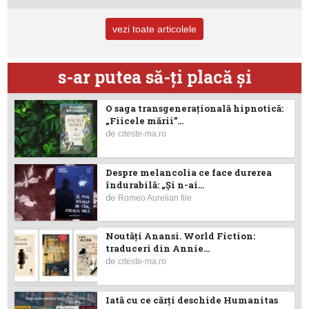
vezi toate articolele
s-ar putea să-ţi placă şi
O saga transgenerațională hipnotică:
„Fiicele mării”...
de
citeste-ma.ro
Despre melancolia ce face durerea
îndurabilă: „Și n-ai...
de
Romeo Aurelian Ilie
Noutăţi Anansi. World Fiction:
traduceri din Annie...
de
citeste-ma.ro
Iată cu ce cărţi deschide Humanitas