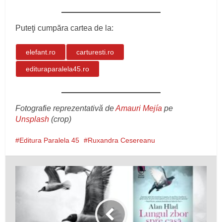
Puteţi cumpăra cartea de la:
elefant.ro
carturesti.ro
edituraparalela45.ro
Fotografie reprezentativă de
Amauri Mejía
pe
Unsplash
(crop)
Editura Paralela 45
Ruxandra Cesereanu