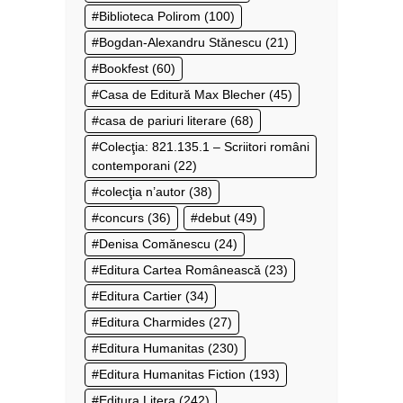
Biblioteca Polirom
(100)
Bogdan-Alexandru Stănescu
(21)
Bookfest
(60)
Casa de Editură Max Blecher
(45)
casa de pariuri literare
(68)
Colecţia: 821.135.1 – Scriitori români
contemporani
(22)
colecţia n’autor
(38)
concurs
(36)
debut
(49)
Denisa Comănescu
(24)
Editura Cartea Românească
(23)
Editura Cartier
(34)
Editura Charmides
(27)
Editura Humanitas
(230)
Editura Humanitas Fiction
(193)
Editura Litera
(242)