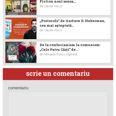
Fiction noul sezon...
de
citeste-ma.ro
„Protocols“ de Andrew D. Huberman,
cea mai așteptată...
de
citeste-ma.ro
De la confucianism la comunism:
„Cele Patru Cărți” de...
de
Mihaela Pascu-Oglindă
scrie un comentariu
comentariu