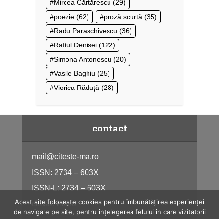
Mircea Cărtărescu
(29)
poezie
(62)
proză scurtă
(35)
Radu Paraschivescu
(36)
Raftul Denisei
(122)
Simona Antonescu
(20)
Vasile Baghiu
(25)
Viorica Răduţă
(28)
contact
mail@citeste-ma.ro
ISSN: 2734 – 603X
ISSN-L: 2734 – 603X
Acest site folosește cookies pentru îmbunătățirea experienței
citeste-ma.ro
de navigare pe site, pentru înțelegerea felului în care vizitatorii