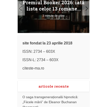
Premiul Booker 2026: iată
ile
Buc
lista celor 13 romane...
3 minute de citire
site fondat la 23 aprilie 2018
ISSN: 2734 – 603X
ISSN-L: 2734 – 603X
citeste-ma.ro
articole recente
O saga transgenerațională hipnotică:
„Fiicele mării” de Eleanor Buchanan
(fragment)