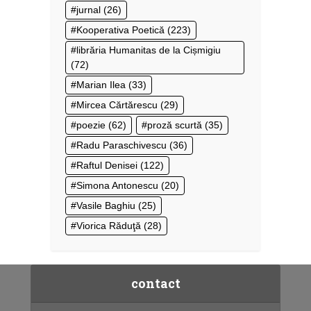
jurnal
(26)
Kooperativa Poetică
(223)
librăria Humanitas de la Cișmigiu
(72)
Marian Ilea
(33)
Mircea Cărtărescu
(29)
poezie
(62)
proză scurtă
(35)
Radu Paraschivescu
(36)
Raftul Denisei
(122)
Simona Antonescu
(20)
Vasile Baghiu
(25)
Viorica Răduţă
(28)
contact