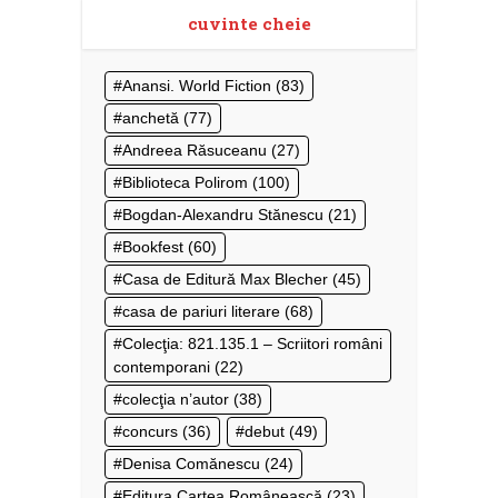
cuvinte cheie
Anansi. World Fiction
(83)
anchetă
(77)
Andreea Răsuceanu
(27)
Biblioteca Polirom
(100)
Bogdan-Alexandru Stănescu
(21)
Bookfest
(60)
Casa de Editură Max Blecher
(45)
casa de pariuri literare
(68)
Colecţia: 821.135.1 – Scriitori români
contemporani
(22)
colecţia n’autor
(38)
concurs
(36)
debut
(49)
Denisa Comănescu
(24)
Editura Cartea Românească
(23)