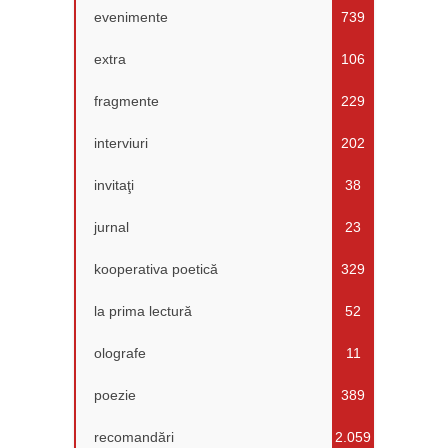
evenimente
739
extra
106
fragmente
229
interviuri
202
invitaţi
38
jurnal
23
kooperativa poetică
329
la prima lectură
52
olografe
11
poezie
389
recomandări
2.059