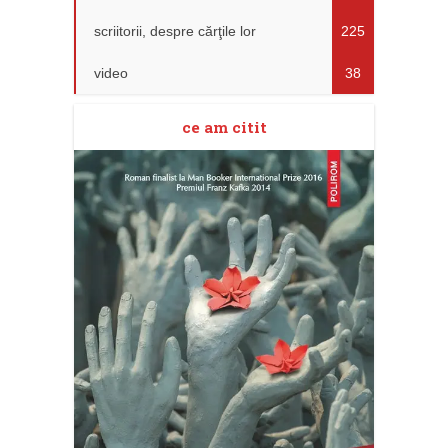
scriitorii, despre cărţile lor
225
video
38
ce am citit