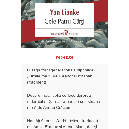
recente
O saga transgenerațională hipnotică:
„Fiicele mării” de Eleanor Buchanan
(fragment)
Despre melancolia ce face durerea
îndurabilă: „Și n-ai rămas pe cer, steaua
mea” de Andrei Crăciun
Noutăţi Anansi. World Fiction: traduceri
din Annie Ernaux și Ahmet Altan, dar şi