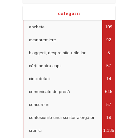
categorii
anchete
109
avanpremiere
92
bloggerii, despre site-urile lor
5
cărţi pentru copii
57
cinci detalii
14
comunicate de presă
645
concursuri
57
confesiunile unui scriitor alergător
19
cronici
1.135