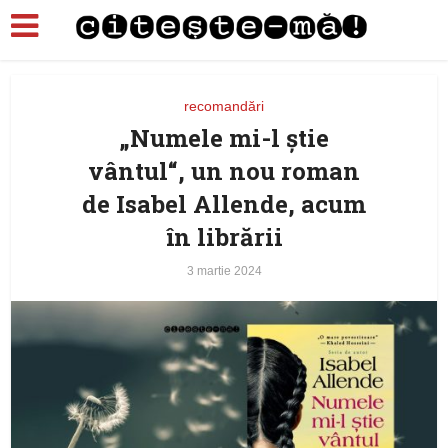
recomandări
„Numele mi-l știe
vântul“, un nou roman
de Isabel Allende, acum
în librării
3 martie 2024