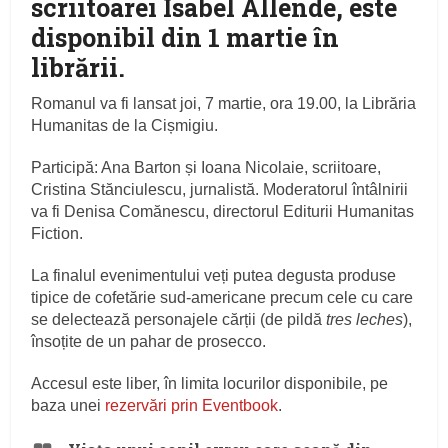
scriitoarei Isabel Allende, este
disponibil din 1 martie în
librării.
Romanul va fi lansat joi, 7 martie, ora 19.00, la Librăria
Humanitas de la Cișmigiu.
Participă: Ana Barton și Ioana Nicolaie, scriitoare,
Cristina Stănciulescu, jurnalistă. Moderatorul întâlnirii
va fi Denisa Comănescu, directorul Editurii Humanitas
Fiction.
La finalul evenimentului veți putea degusta produse
tipice de cofetărie sud-americane precum cele cu care
se delectează personajele cărții (de pildă
tres leches
),
însoțite de un pahar de prosecco.
Accesul este liber, în limita locurilor disponibile, pe
baza unei
rezervări prin Eventbook
.