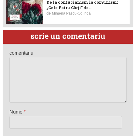
De la confucianism la comunism:
„Cele Patru Cărți” de...
de
Mihaela Pascu-Oglindă
scrie un comentariu
comentariu
Nume
*