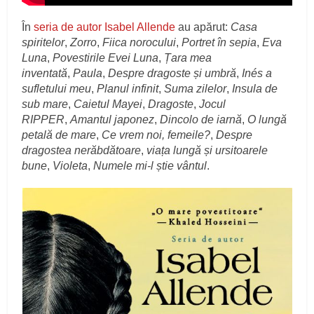
În
seria de autor Isabel Allende
au apărut:
Casa
spiritelor
,
Zorro
,
Fiica norocului
,
Portret în sepia
,
Eva
Luna
,
Povestirile Evei Luna
,
Țara mea
inventată
,
Paula
,
Despre dragoste și umbră
,
Inés a
sufletului meu
,
Planul infinit
,
Suma zilelor
,
Insula de
sub mare
,
Caietul Mayei
,
Dragoste
,
Jocul
RIPPER
,
Amantul japonez
,
Dincolo de iarnă
,
O lungă
petală de mare
,
Ce vrem noi, femeile?
,
Despre
dragostea nerăbdătoare
,
viața lungă și ursitoarele
bune
,
Violeta
,
Numele mi-l știe vântul
.