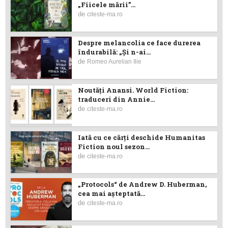
„Fiicele mării”...
de
citeste-ma.ro
Despre melancolia ce face durerea
îndurabilă: „Și n-ai...
de
Romeo Aurelian Ilie
Noutăţi Anansi. World Fiction:
traduceri din Annie...
de
citeste-ma.ro
Iată cu ce cărţi deschide Humanitas
Fiction noul sezon...
de
citeste-ma.ro
„Protocols“ de Andrew D. Huberman,
cea mai așteptată...
de
citeste-ma.ro