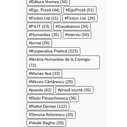
Editura Vremea
(34)
Ego. Proză
(44)
EgoProză
(51)
Fiction Ltd
(21)
Fiction Ltd.
(26)
FILIT
(23)
Gaudeamus
(34)
Humanitas
(35)
interviu
(50)
jurnal
(26)
Kooperativa Poetică
(223)
librăria Humanitas de la Cișmigiu
(72)
Marian Ilea
(33)
Mircea Cărtărescu
(29)
poezie
(62)
proză scurtă
(35)
Radu Paraschivescu
(36)
Raftul Denisei
(122)
Simona Antonescu
(20)
Vasile Baghiu
(25)