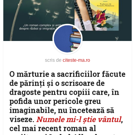
scris de
citeste-ma.ro
O mărturie a sacrificiilor făcute
de părinți și o scrisoare de
dragoste pentru copiii care, în
pofida unor pericole greu
imaginabile, nu încetează să
viseze.
Numele mi-l știe vântul
,
cel mai recent roman al