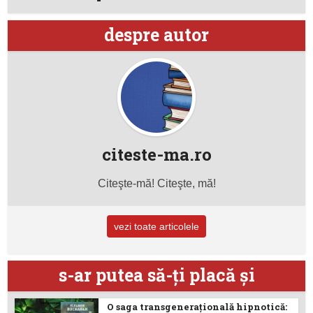
despre autor
citeste-ma.ro
Citeşte-mă! Citeşte, mă!
vezi toate articolele
s-ar putea să-ţi placă şi
O saga transgenerațională hipnotică: