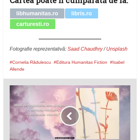
Cartea poate fi cumpărată de la:
libhumanitas.ro
libris.ro
carturesti.ro
Fotografie reprezentativă:
Saad Chaudhry
/
Unsplash
Cornelia Rădulescu
Editura Humanitas Fiction
Isabel
Allende