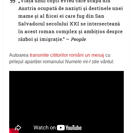
„Viața unui copil evreu care scapă din
Austria ocupată de naziști și destinele unei
mame și al fiicei ei care fug din San
Salvadorul secolului XXI se intersectează
în acest roman complex și ambițios despre
război și imigrație.“ —
People
Autoarea
transmite cititorilor români un mesaj
cu
prilejul apariției romanului
Numele mi-l știe vântul
.