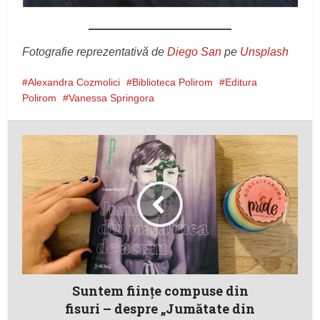
Fotografie reprezentativă de
Diego San
pe
Unsplash
Alexandra Cozmolici
Biblioteca Polirom
Editura
Polirom
Vanessa Springora
Suntem ființe compuse din
fisuri – despre „Jumătate din