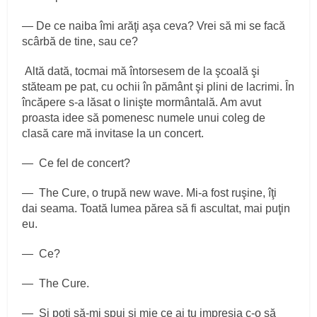
— De ce naiba îmi arăţi aşa ceva? Vrei să mi se facă
scârbă de tine, sau ce?
Altă dată, tocmai mă întorsesem de la şcoală şi
stăteam pe pat, cu ochii în pământ şi plini de lacrimi. În
încăpere s‑a lăsat o linişte mormântală. Am avut
proasta idee să pomenesc numele unui coleg de
clasă care mă invitase la un concert.
— Ce fel de concert?
— The Cure, o trupă new wave. Mi‑a fost ruşine, îţi
dai seama. Toată lumea părea să fi ascultat, mai puţin
eu.
— Ce?
— The Cure.
— Şi poţi să‑mi spui şi mie ce ai tu impresia c‑o să