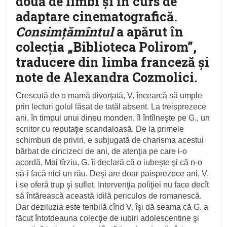
două de limbi şi în curs de
adaptare cinematografică.
Consimţămîntul
a apărut în
colecția „Biblioteca Polirom”,
traducere din limba franceză şi
note de Alexandra Cozmolici.
Crescută de o mamă divorţată, V. încearcă să umple
prin lecturi golul lăsat de tatăl absent. La treisprezece
ani, în timpul unui dineu monden, îl întîlneşte pe G., un
scriitor cu reputaţie scandaloasă. De la primele
schimburi de priviri, e subjugată de charisma acestui
bărbat de cincizeci de ani, de atenţia pe care i-o
acordă. Mai tîrziu, G. îi declară că o iubeşte şi că n-o
să-i facă nici un rău. Deşi are doar paisprezece ani, V.
i se oferă trup şi suflet. Intervenţia poliţiei nu face decît
să întărească această idilă periculos de romanescă.
Dar deziluzia este teribilă cînd V. îşi dă seama că G. a
făcut întotdeauna colecţie de iubiri adolescentine şi