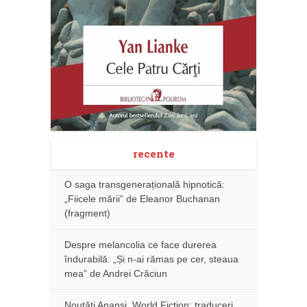
recente
O saga transgenerațională hipnotică:
„Fiicele mării” de Eleanor Buchanan
(fragment)
Despre melancolia ce face durerea
îndurabilă: „Și n-ai rămas pe cer, steaua
mea” de Andrei Crăciun
Noutăţi Anansi. World Fiction: traduceri