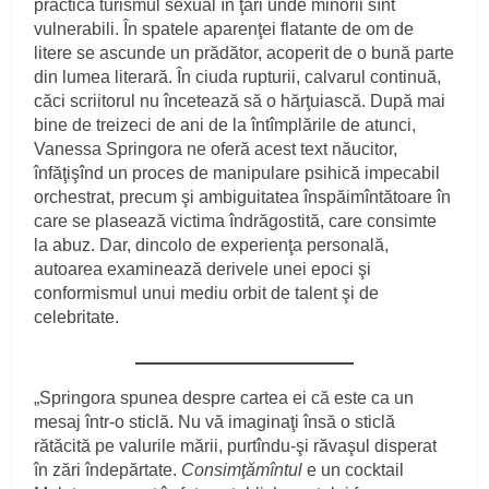
practică turismul sexual în ţări unde minorii sînt
vulnerabili. În spatele aparenţei flatante de om de
litere se ascunde un prădător, acoperit de o bună parte
din lumea literară. În ciuda rupturii, calvarul continuă,
căci scriitorul nu încetează să o hărţuiască. După mai
bine de treizeci de ani de la întîmplările de atunci,
Vanessa Springora ne oferă acest text năucitor,
înfăţişînd un proces de manipulare psihică impecabil
orchestrat, precum şi ambiguitatea înspăimîntătoare în
care se plasează victima îndrăgostită, care consimte
la abuz. Dar, dincolo de experienţa personală,
autoarea examinează derivele unei epoci şi
conformismul unui mediu orbit de talent şi de
celebritate.
„Springora spunea despre cartea ei că este ca un
mesaj într-o sticlă. Nu vă imaginaţi însă o sticlă
rătăcită pe valurile mării, purtîndu-şi răvaşul disperat
în zări îndepărtate.
Consimţămîntul
e un cocktail