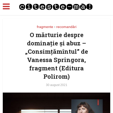
fragmente
recomandări
•
O mărturie despre
dominaţie şi abuz –
„Consimţămîntul” de
Vanessa Springora,
fragment (Editura
Polirom)
30 august 2021