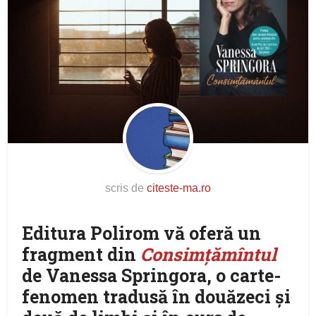
scris de
citeste-ma.ro
Editura Polirom vă oferă un
fragment din
Consimţămîntul
de Vanessa Springora, o carte-
fenomen tradusă în douăzeci şi