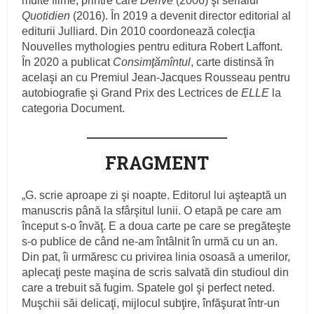
multe filme, printre care
Dérive
(2006) şi serialul
Quotidien
(2016). În 2019 a devenit director editorial al
editurii Julliard. Din 2010 coordonează colecţia
Nouvelles mythologies pentru editura Robert Laffont.
În 2020 a publicat
Consimţămîntul
, carte distinsă în
acelaşi an cu Premiul Jean-Jacques Rousseau pentru
autobiografie şi Grand Prix des Lectrices de
ELLE
la
categoria Document.
FRAGMENT
„G. scrie aproape zi şi noapte. Editorul lui aşteaptă un
manuscris până la sfârşitul lunii. O etapă pe care am
început s‑o învăţ. E a doua carte pe care se pregăteşte
s‑o publice de când ne‑am întâlnit în urmă cu un an.
Din pat, îi urmăresc cu privirea linia osoasă a umerilor,
aplecaţi peste maşina de scris salvată din studioul din
care a trebuit să fugim. Spatele gol şi perfect neted.
Muşchii săi delicaţi, mijlocul subţire, înfăşurat într‑un