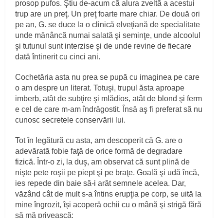
prosop pufos. Ştiu de‑acum că alura zveltă a acestui
trup are un preţ. Un preţ foarte mare chiar. De două ori
pe an, G. se duce la o clinică elveţiană de specialitate
unde mănâncă numai salată şi seminţe, unde alcoolul
şi tutunul sunt interzise şi de unde revine de fiecare
dată întinerit cu cinci ani.
Cochetăria asta nu prea se pupă cu imaginea pe care
o am despre un literat. Totuşi, trupul ăsta aproape
imberb, atât de subţire şi mlădios, atât de blond şi ferm
e cel de care m‑am îndrăgostit. Însă aş fi preferat să nu
cunosc secretele conservării lui.
Tot în legătură cu asta, am descoperit că G. are o
adevărată fobie faţă de orice formă de degradare
fizică. Într‑o zi, la duş, am observat că sunt plină de
nişte pete roşii pe piept şi pe braţe. Goală şi udă încă,
ies repede din baie să‑i arăt semnele acelea. Dar,
văzând cât de mult s‑a întins erupţia pe corp, se uită la
mine îngrozit, îşi acoperă ochii cu o mână şi strigă fără
să mă privească: