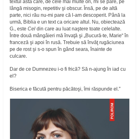
textul ăsta care, de cele mai multe ori, mi se pare, pe
lângă misogin, repetitiv şi obscur. Însă, pe de altă
parte, nici rău nu‑mi pare că l‑am descoperit. Până la
urmă, Biblia e un text ca oricare altul. Nu, obiectează
G., este
Cel
din care au luat naştere toate celelalte.
Între două mângâieri mă învaţă şi „Bucură‑te, Marie“ în
franceză şi apoi în rusă. Trebuie să învăţ rugăciunea
pe de rost şi s‑o spun în gând seara, înainte de
culcare.
Dar de ce Dumnezeu i‑o fi frică? Să n‑ajung în iad cu
el?
Biserica e făcută pentru păcătoşi, îmi răspunde el.”