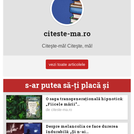
citeste-ma.ro
Citeşte-mă! Citeşte, mă!
vezi toate articolele
s-ar putea să-ţi placă şi
O saga transgenerațională hipnotică:
„Fiicele mării”...
de
citeste-ma.ro
Despre melancolia ce face durerea
îndurabilă: „Și n-ai...