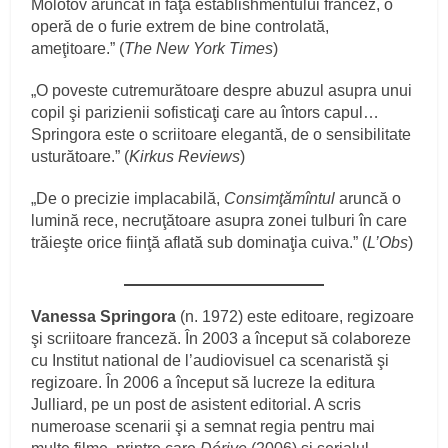
Molotov aruncat în faţa establishmentului francez, o
operă de o furie extrem de bine controlată,
ameţitoare.” (
The New York Times
)
„O poveste cutremurătoare despre abuzul asupra unui
copil şi parizienii sofisticaţi care au întors capul…
Springora este o scriitoare elegantă, de o sensibilitate
usturătoare.” (
Kirkus Reviews
)
„De o precizie implacabilă,
Consimţămîntul
aruncă o
lumină rece, necruţătoare asupra zonei tulburi în care
trăieşte orice fiinţă aflată sub dominaţia cuiva.” (
L’Obs
)
Vanessa Springora
(n. 1972) este editoare, regizoare
şi scriitoare franceză. În 2003 a început să colaboreze
cu Institut national de l’audiovisuel ca scenaristă şi
regizoare. În 2006 a început să lucreze la editura
Julliard, pe un post de asistent editorial. A scris
numeroase scenarii şi a semnat regia pentru mai