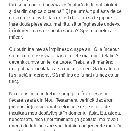
faci la un concert new wave în afară de fumat jointuri
şi dat din cap ca o cretină? Şi pe urmă, tipul ăsta de ce
crezi că te‑a invitat la concert dacă nu să te pipăie
între două piese sau, mai rău, să te înghesuie undeva
în întuneric ca să te poată săruta? Sper c‑ai refuzat
măcar.
Cu puţin înainte să împlinesc cinşpe ani, G. a început
să‑mi controleze viaţa până în cele mai mici detalii. A
devenit cumva un fel de tutore. Trebuie să mănânc
mai puţină ciocolată ca să nu fac acnee. Să fiu atentă
la siluetă în general. Să mă las de fumat (fumez ca un
turc).
Nici conştiinţa nu trebuie neglijată. Îmi citeşte în
fiecare seară din Noul Testament, verifică dacă am
priceput înţelesul parabolelor lui Isus. Se miră de
incultura mea desăvârşită în domeniul ăsta. Eu, ateea,
nebotezata, fiica unei feministe şaişoptiste, mă revolt
uneori de felul în care sunt tratate congenerele mele în