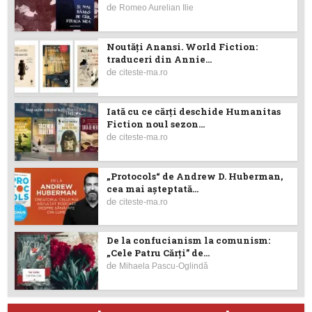
de
Romeo Aurelian Ilie
Noutăţi Anansi. World Fiction:
traduceri din Annie...
de
citeste-ma.ro
Iată cu ce cărţi deschide Humanitas
Fiction noul sezon...
de
citeste-ma.ro
„Protocols“ de Andrew D. Huberman,
cea mai așteptată...
de
citeste-ma.ro
De la confucianism la comunism:
„Cele Patru Cărți” de...
de
Mihaela Pascu-Oglindă