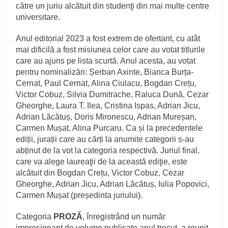
către un juriu alcătuit din studenţi din mai multe centre
universitare.
Anul editorial 2023 a fost extrem de ofertant, cu atât
mai dificilă a fost misiunea celor care au votat titlurile
care au ajuns pe lista scurtă. Anul acesta, au votat
pentru nominalizări: Șerban Axinte, Bianca Burța-
Cernat, Paul Cernat, Alina Ciulacu, Bogdan Crețu,
Victor Cobuz, Silvia Dumitrache, Raluca Dună, Cezar
Gheorghe, Laura T. Ilea, Cristina Ispas, Adrian Jicu,
Adrian Lăcătuș, Doris Mironescu, Adrian Mureșan,
Carmen Mușat, Alina Purcaru. Ca și la precedentele
ediții, jurații care au cărți la anumite categorii s-au
abținut de la vot la categoria respectivă. Juriul final,
care va alege laureaţii de la această ediţie, este
alcătuit din Bogdan Crețu, Victor Cobuz, Cezar
Gheorghe, Adrian Jicu, Adrian Lăcătuș, Iulia Popovici,
Carmen Mușat (președinta juriului).
Categoria
PROZĂ
, înregistrând un număr
impresionant de volume publicate anul trecut, a reunit