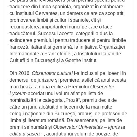
traducere din limba spaniolă, organizat în colaborare
cu Institutul Cervantes, un demers ce are ca scop atît
promovarea limbii și culturii spaniole, cît și
recunoașterea importantei munci pe care o face
traducătorul. Succesul acestei categorii a dus la
extinderea premiului pentru traducere și pentru limbile
franceză, italiană și germană, la inițiativa Organizației
Internaționale a Francofoniei, a Institutului Italian de
Cultură din București și a Goethe Institut.
Din 2016,
Observator cultural
i-a inclus și pe liceeni în
demersul de jurizare și premiere, astfel că anul acesta
marchează a noua ediție a Premiului
Observator
Lyceum
acordat unui volum aflat pe lista de
nominalizări la categoria „Proză“, premiu decis de
către un juriu alcătuit din liceeni de la mai multe
colegii naţionale din Bucureşti, propuşi de profesori de
limba şi literatura română. De asemenea, pe lista de
premii se numără și
Observator Universitas – ajuns la
ediția a șasea –
, acordat unui volum de poezie, de