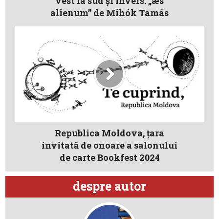
vest la sud și invers. „æs
alienum” de Mihók Tamás
Republica Moldova, țara
invitată de onoare a salonului
de carte Bookfest 2024
despre autor