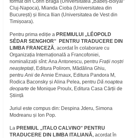
format din Corin Braga (Universitatea „Babeș-Bolyai“
Cluj-Napoca), Mianda Cioba (Universitatea din
București) și Ilinca Ilian (Universitatea de Vest din
Timișoara).
Pentru prima ediție a
PREMIULUI „LÉOPOLD
SÉDAR SENGHOR“ PENTRU TRADUCERE DIN
LIMBA FRANCEZĂ
, acordat în colaborare cu
Organizația Internațională a Francofoniei,
nominalizații sînt: Ana Antonescu, pentru
Frații noștri
neașteptați
, Editura Polirom, Mădălina Ghiu,
pentru
Anii
de Annie Ernaux, Editura Pandora M,
Rodica Baconsky și Alina Pelea, pentru
Dă noaptea
deoparte
de Monique Proulx, Editura Casa Cărții de
Știință
Juriul este compus din: Despina Jderu, Simona
Modreanu și Ion Pop.
La
PREMIUL „ITALO CALVINO“ PENTRU
TRADUCERE DIN LIMBA ITALIANĂ,
acordat în