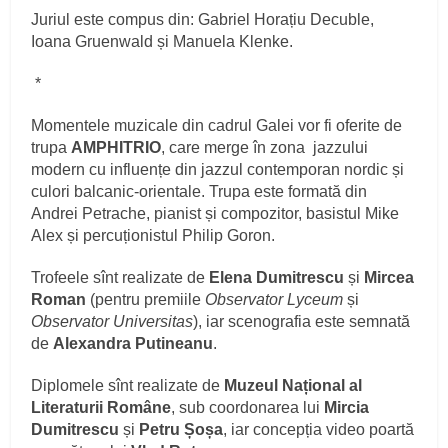
Juriul este compus din: Gabriel Horațiu Decuble,
Ioana Gruenwald și Manuela Klenke.
*
Momentele muzicale din cadrul Galei vor fi oferite de
trupa
AMPHITRIO
, care merge în zona jazzului
modern cu influențe din jazzul contemporan nordic și
culori balcanic-orientale. Trupa este formată din
Andrei Petrache, pianist și compozitor, basistul Mike
Alex și percuționistul Philip Goron.
Trofeele sînt realizate de
Elena Dumitrescu
și
Mircea
Roman
(pentru premiile
Observator Lyceum
și
Observator
Universitas
), iar scenografia este semnată
de
Alexandra Putineanu
.
Diplomele sînt realizate de
Muzeul Național al
Literaturii Române
, sub coordonarea lui
Mircia
Dumitrescu
și
Petru Șoșa
, iar concepția video poartă