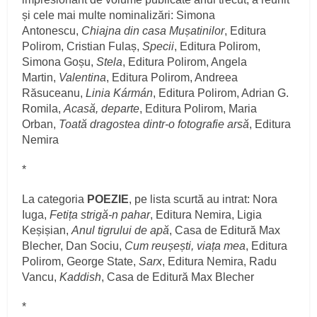
și cele mai multe nominalizări: Simona
Antonescu,
Chiajna din casa Mușatinilor
, Editura
Polirom, Cristian Fulaș,
Specii
, Editura Polirom,
Simona Goșu,
Stela
, Editura Polirom, Angela
Martin,
Valentina
, Editura Polirom, Andreea
Răsuceanu,
Linia Kármán
, Editura Polirom, Adrian G.
Romila,
Acasă, departe
, Editura Polirom, Maria
Orban,
Toată dragostea dintr-o fotografie arsă
, Editura
Nemira
*
La categoria
POEZIE
, pe lista scurtă au intrat: Nora
Iuga,
Fetița strigă-n pahar
, Editura Nemira, Ligia
Keșișian,
Anul tigrului de apă
, Casa de Editură Max
Blecher, Dan Sociu,
Cum reușești, viața mea
, Editura
Polirom, George State,
Sarx
, Editura Nemira, Radu
Vancu,
Kaddish
, Casa de Editură Max Blecher
*