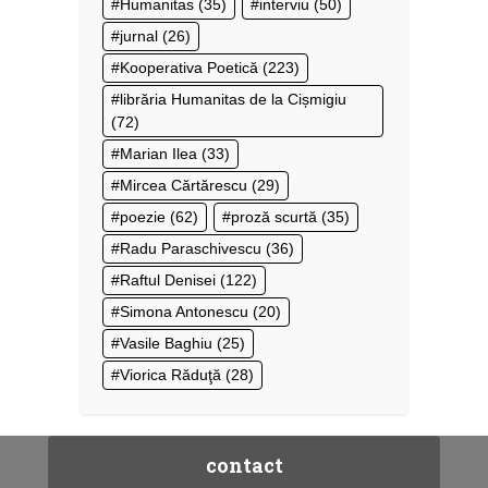
Humanitas
(35)
interviu
(50)
jurnal
(26)
Kooperativa Poetică
(223)
librăria Humanitas de la Cișmigiu
(72)
Marian Ilea
(33)
Mircea Cărtărescu
(29)
poezie
(62)
proză scurtă
(35)
Radu Paraschivescu
(36)
Raftul Denisei
(122)
Simona Antonescu
(20)
Vasile Baghiu
(25)
Viorica Răduţă
(28)
contact