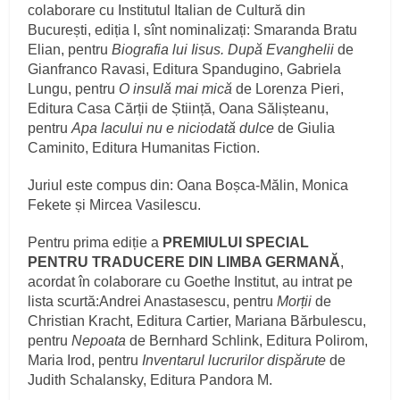
colaborare cu Institutul Italian de Cultură din
București, ediția I, sînt nominalizați: Smaranda Bratu
Elian, pentru
Biografia lui Iisus. După Evanghelii
de
Gianfranco Ravasi, Editura Spandugino, Gabriela
Lungu, pentru
O insulă mai mică
de Lorenza Pieri,
Editura Casa Cărții de Știință, Oana Sălișteanu,
pentru
Apa lacului nu e niciodată dulce
de Giulia
Caminito, Editura Humanitas Fiction.
Juriul este compus din: Oana Boșca-Mălin, Monica
Fekete și Mircea Vasilescu.
Pentru prima ediție a
PREMIULUI SPECIAL
PENTRU TRADUCERE DIN LIMBA GERMANĂ
,
acordat în colaborare cu Goethe Institut, au intrat pe
lista scurtă:Andrei Anastasescu, pentru
Morții
de
Christian Kracht, Editura Cartier, Mariana Bărbulescu,
pentru
Nepoata
de Bernhard Schlink, Editura Polirom,
Maria Irod, pentru
Inventarul lucrurilor dispărute
de
Judith Schalansky, Editura Pandora M.