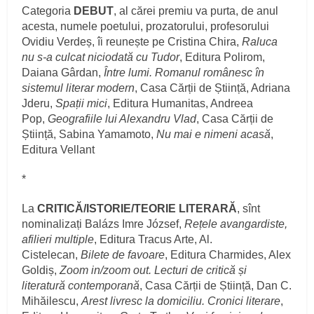
Categoria
DEBUT
, al cărei premiu va purta, de anul
acesta, numele poetului, prozatorului, profesorului
Ovidiu Verdeș, îi reunește pe Cristina Chira,
Raluca
nu s-a culcat niciodată cu Tudor
, Editura Polirom,
Daiana Gârdan,
Între lumi. Romanul românesc în
sistemul literar modern
, Casa Cărții de Știință, Adriana
Jderu,
Spații mici
, Editura Humanitas, Andreea
Pop,
Geografiile lui Alexandru Vlad
, Casa Cărții de
Știință, Sabina Yamamoto,
Nu mai e nimeni acasă
,
Editura Vellant
*
La
CRITICĂ/ISTORIE/TEORIE LITERARĂ
, sînt
nominalizați Balázs Imre József,
Rețele avangardiste,
afilieri multiple
, Editura Tracus Arte, Al.
Cistelecan,
Bilete de favoare
, Editura Charmides, Alex
Goldiș,
Zoom in/zoom out. Lecturi de critică și
literatură contemporană
, Casa Cărții de Știință, Dan C.
Mihăilescu,
Arest livresc la domiciliu. Cronici literare
,