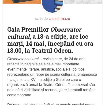
scris de
citeste-ma.ro
Gala Premiilor
Observator
cultural
, a 18-a ediţie, are loc
marţi, 14 mai, începând cu ora
18.00, la Teatrul Odeon.
Observator cultural
– revista care, de 24 de ani,
reflectă în paginile sale cele mai importante
evenimente literare, artistice, sociale și politice,
reprezentând un reper pe scena culturală românească
– a ajuns la a XVIII-a ediție a Galei pe care o
organizează anual la Teatrul Odeon, în demersul său
de a oferi vizibilitate și recunoaștere literaturii române
contemporane.
De patru ani, revista oferă și un premiu special pentru