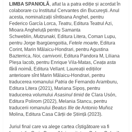
LIMBA SPANIOLĂ
, aflat la a patra ediție și acordat în
colaborare cu Institutul Cervantes din Bucureşti. Anul
acesta, nominalizații sîntIoana Anghel, pentru
Federico García Lorca,
Teatru
, Editura Teatrul Azi,
Mioara Angheluță pentru Samanta
Schweblin,
Mutzunaki,
Editura Litera, Coman Lupu,
pentru Jorge Ibargüengoitia,
Fetele moarte
, Editura
Corint, Marin Mălaicu-Hondrari, pentru Agustina
Bazterrica,
Noi, carnivorii
, Editura Pandora M, Liliana
Pleșa Iacob, pentru Enrique Vila-Matas,
Ceața asta
fără noimă
, Editura Vellant. Laureații edițiilor
anterioare sînt Marin Mălaicu-Hondrari, pentru
traducerea romanului
Patria
de Fernando Aramburu,
Editura Litera (2021), Mariana Sipoș, pentru
traducerea volumului
Asasinul timid
de Clara Usón,
Editura Polirom (2022), Melania Stancu, pentru
traducerii romanului
Beatus Ille
de Antonio Muñoz
Molina, Editura Casa Cărții de Știință (2023).
Juriul final care va alege cartea cîștigătoare va fi