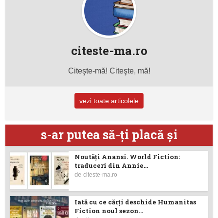
citeste-ma.ro
Citeşte-mă! Citeşte, mă!
vezi toate articolele
s-ar putea să-ţi placă şi
Noutăţi Anansi. World Fiction:
traduceri din Annie...
de
citeste-ma.ro
Iată cu ce cărţi deschide Humanitas
Fiction noul sezon...