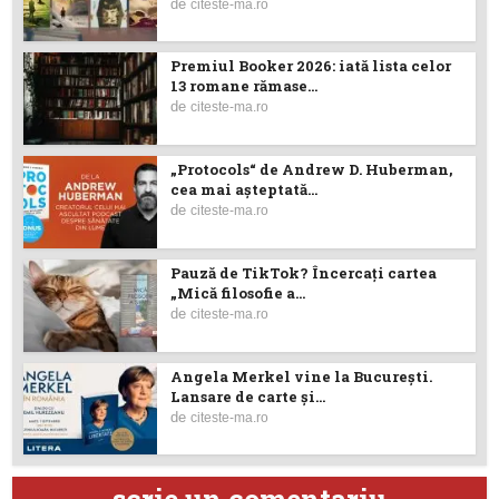
de
citeste-ma.ro
Premiul Booker 2026: iată lista celor
13 romane rămase...
de
citeste-ma.ro
„Protocols“ de Andrew D. Huberman,
cea mai așteptată...
de
citeste-ma.ro
Pauză de TikTok? Încercaţi cartea
„Mică filosofie a...
de
citeste-ma.ro
Angela Merkel vine la București.
Lansare de carte şi...
de
citeste-ma.ro