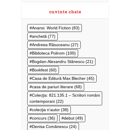
cuvinte cheie
Anansi. World Fiction
(83)
anchetă
(77)
Andreea Răsuceanu
(27)
Biblioteca Polirom
(100)
Bogdan-Alexandru Stănescu
(21)
Bookfest
(60)
Casa de Editură Max Blecher
(45)
casa de pariuri literare
(68)
Colecţia: 821.135.1 – Scriitori români
contemporani
(22)
colecţia n’autor
(38)
concurs
(36)
debut
(49)
Denisa Comănescu
(24)