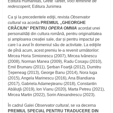
Editura Humanitas, Grete Tartler,
Voci feminine de
redescoperit
, Editura Junimea
Ca şi la precedentele ediţii, revista
Observator
cultural
va acorda
PREMIUL „GHEORGHE
CRĂCIUN“ PENTRU
OPERA OMNIA
acordat unei
personalități din cultura română, pentru originalitatea
și amploarea creației sale, dar și pentru impactul pe
care l-a avut în domeniul său de activitate. La ediţiile
de pînă acum, acest premiu le-a revenit următorilor:
Mircea Horia Simionescu (2007), Mircea Ivănescu
(2008), Norman Manea (2009), Radu Cosaşu (2010),
Emil Brumaru (2011), Şerban Foarţă (2012), Dumitru
Ţepeneag (2013), George Banu (2014), Nora Iuga
(2015), Angela Marinescu (2016), Ana Blandiana
(2017), Gabriela Adameşteanu (2018), Constantin
Abăluţă (2019), Ion Vianu (2020), Marta Petreu (2021),
Mircea Martin (2022), Sorin Alexandrescu (2023).
În cadrul Galei
Observator cultural
, se va decerna
PREMIUL SPECIAL PENTRU TRADUCERE DIN