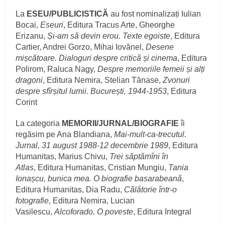
La
ESEU/PUBLICISTICĂ
au fost nominalizați Iulian
Bocai,
Eseuri
, Editura Tracus Arte, Gheorghe
Erizanu,
Și-am să devin erou. Texte egoiste
, Editura
Cartier, Andrei Gorzo, Mihai Iovănel,
Desene
mișcătoare. Dialoguri despre critică și cinema
, Editura
Polirom, Raluca Nagy,
Despre memoriile femeii și alți
dragoni
, Editura Nemira, Stelian Tănase,
Zvonuri
despre sfîrșitul lumii. București, 1944-1953
, Editura
Corint
La categoria
MEMORII/JURNAL/BIOGRAFIE
îi
regăsim pe Ana Blandiana,
Mai-mult-ca-trecutul.
Jurnal, 31 august 1988-12 decembrie 1989
, Editura
Humanitas, Marius Chivu,
Trei săptămîni în
Atlas
, Editura Humanitas, Cristian Mungiu,
Tania
Ionașcu, bunica mea. O biografie basarabeană
,
Editura Humanitas, Dia Radu,
Călătorie într-o
fotografie
, Editura Nemira, Lucian
Vasilescu,
Alcoforado. O poveste
, Editura Integral